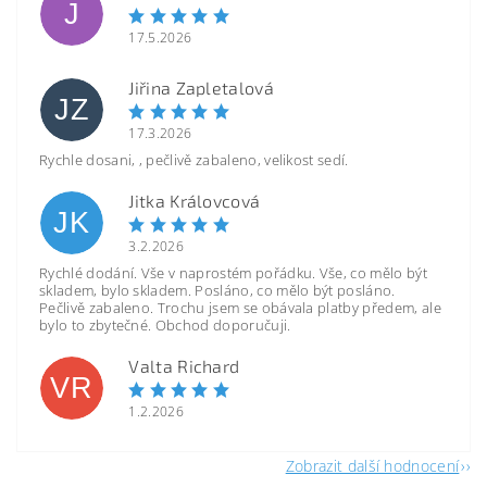
J
17.5.2026
Jiřina Zapletalová
JZ
17.3.2026
Rychle dosani, , pečlivě zabaleno, velikost sedí.
Jitka Královcová
JK
3.2.2026
Rychlé dodání. Vše v naprostém pořádku. Vše, co mělo být
skladem, bylo skladem. Posláno, co mělo být posláno.
Pečlivě zabaleno. Trochu jsem se obávala platby předem, ale
bylo to zbytečné. Obchod doporučuji.
Valta Richard
VR
1.2.2026
Zobrazit další hodnocení