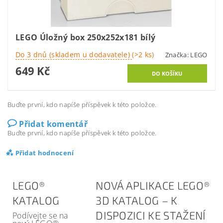
LEGO Úložný box 250x252x181 bílý
Do 3 dnů (skladem u dodavatele)
(>2 ks)
Značka:
LEGO
649 Kč
Buďte první, kdo napíše příspěvek k této položce.
Přidat komentář
Buďte první, kdo napíše příspěvek k této položce.
Přidat hodnocení
LEGO®
NOVÁ APLIKACE LEGO®
KATALOG
3D KATALOG – K
DISPOZICI KE STAŽENÍ
Podívejte se na