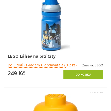
LEGO Láhev na pití City
Do 3 dnů (skladem u dodavatele)
(>2 ks)
Značka:
LEGO
249 Kč
Kód:
LSTR-HSL