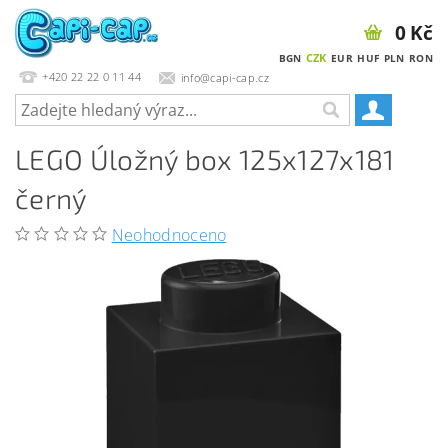
0 Kč
CZK
BGN
EUR
HUF
PLN
RON
+420 22 22 0 11 44
info@capi-cap.cz
LEGO Úložný box 125x127x181
černý
Neohodnoceno