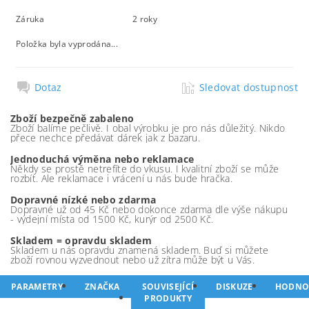
Záruka
2 roky
Položka byla vyprodána...
Dotaz
Sledovat dostupnost
Zboží bezpečně zabaleno
Zboží balíme pečlivě. I obal výrobku je pro nás důležitý. Nikdo
přece nechce předávat dárek jak z bazaru.
Jednoduchá výměna nebo reklamace
Někdy se prostě netrefíte do vkusu. I kvalitní zboží se může
rozbít. Ale reklamace i vrácení u nás bude hračka.
Dopravné nízké nebo zdarma
Dopravné už od 45 Kč nebo dokonce zdarma dle výše nákupu
- výdejní místa od 1500 Kč, kurýr od 2500 Kč.
Skladem = opravdu skladem
Skladem u nás opravdu znamená skladem. Buď si můžete
zboží rovnou vyzvednout nebo už zítra může být u Vás.
PARAMETRY
ZNAČKA
SOUVISEJÍCÍ
DISKUZE
HODNO
PRODUKTY