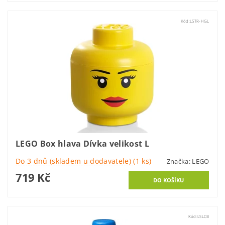
Kód:
LSTR-HGL
LEGO Box hlava Dívka velikost L
Do 3 dnů (skladem u dodavatele)
(1 ks)
Značka:
LEGO
719 Kč
Kód:
LSLCB