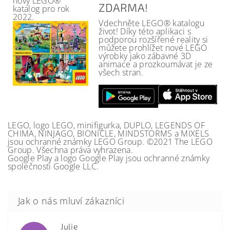
nový LEGO®
ZDARMA!
katalog pro rok
2022.
Vdechněte LEGO® katalogu
život! Díky této aplikaci s
podporou rozšířené reality si
můžete prohlížet nové LEGO
výrobky jako zábavné 3D
animace a prozkoumávat je ze
všech stran.
LEGO, logo LEGO, minifigurka, DUPLO, LEGENDS OF
CHIMA, NINJAGO, BIONICLE, MINDSTORMS a MIXELS
jsou ochranné známky LEGO Group. ©2021 The LEGO
Group. Všechna práva vyhrazena.
Google Play a logo Google Play jsou ochranné známky
společnosti Google LLC.
Julie