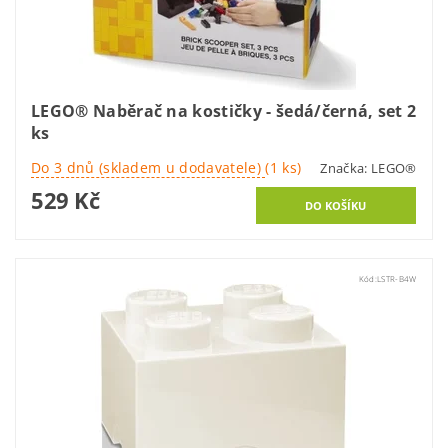
LEGO® Naběrač na kostičky - šedá/černá, set 2
ks
Do 3 dnů (skladem u dodavatele)
(1 ks)
Značka:
LEGO®
529 Kč
Kód:
LSTR-B4W