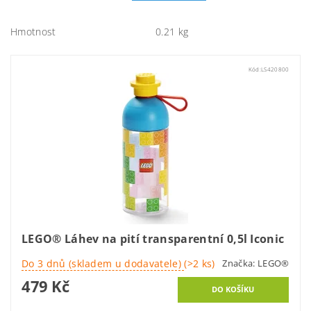
Hmotnost
0.21 kg
Kód:
LS420800
LEGO® Láhev na pití transparentní 0,5l Iconic
Do 3 dnů (skladem u dodavatele)
(>2 ks)
Značka:
LEGO®
479 Kč