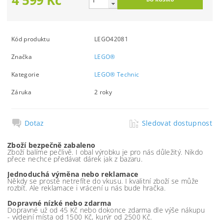
Kód produktu
LEGO42081
Značka
LEGO®
Kategorie
LEGO® Technic
Záruka
2 roky
Dotaz
Sledovat dostupnost
Zboží bezpečně zabaleno
Zboží balíme pečlivě. I obal výrobku je pro nás důležitý. Nikdo
přece nechce předávat dárek jak z bazaru.
Jednoduchá výměna nebo reklamace
Někdy se prostě netrefíte do vkusu. I kvalitní zboží se může
rozbít. Ale reklamace i vrácení u nás bude hračka.
Dopravné nízké nebo zdarma
Dopravné už od 45 Kč nebo dokonce zdarma dle výše nákupu
- výdejní místa od 1500 Kč, kurýr od 2500 Kč.