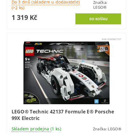
Do 3 dnů (skladem u dodavatele)
Značka:
LEGO®
(>2 ks)
1 319 Kč
Kód:
LEGO42137
LEGO® Technic 42137 Formule E® Porsche
99X Electric
Skladem prodejna
(1 ks)
Značka:
LEGO®