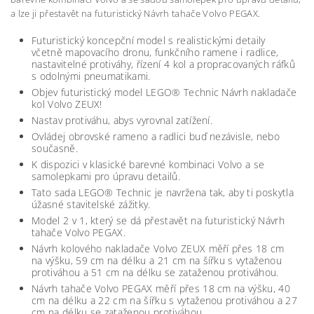
a lze ji přestavět na futuristický Návrh tahače Volvo PEGAX.
Futuristický koncepční model s realistickými detaily
včetně mapovacího dronu, funkčního ramene i radlice,
nastavitelné protiváhy, řízení 4 kol a propracovaných ráfků
s odolnými pneumatikami.
Objev futuristický model LEGO® Technic Návrh nakladače
kol Volvo ZEUX!
Nastav protiváhu, abys vyrovnal zatížení.
Ovládej obrovské rameno a radlici buď nezávisle, nebo
současně.
K dispozici v klasické barevné kombinaci Volvo a se
samolepkami pro úpravu detailů.
Tato sada LEGO® Technic je navržena tak, aby ti poskytla
úžasné stavitelské zážitky.
Model 2 v 1, který se dá přestavět na futuristický Návrh
tahače Volvo PEGAX.
Návrh kolového nakladače Volvo ZEUX měří přes 18 cm
na výšku, 59 cm na délku a 21 cm na šířku s vytaženou
protiváhou a 51 cm na délku se zataženou protiváhou.
Návrh tahače Volvo PEGAX měří přes 18 cm na výšku, 40
cm na délku a 22 cm na šířku s vytaženou protiváhou a 27
cm na délku se zataženou protiváhou.