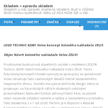
Skladem = opravdu skladem
Skladem u nás opravdu znamená skladem. Buď si můžete
zboží rovnou vyzvednout nebo už zítra může být u Vás.
POPIS
PARAMETRY
ZNAČKA
DISKUZE
HODNOCENÍ
(1)
LEGO TECHNIC 42081 Volvo koncept kolového nakladače ZEUX
Objev Návrh kolového nakladače Volvo ZEUX!
Prozkoumej budoucnost stavebních vozidel s modelem LEGO®
Technic 42081 Návrh kolového nakladače Volvo ZEUX. Tento
futuristický koncepční model vyvinutý ve spolupráci se společností
Volvo obsahuje řadu realistických detailů včetně sestavitelného
mapovacího dronu. Vozidlo má vysoce technický design, který se
projevuje i na futuristických ráfcích obalených odolnými
pneumatikami. Manuální funkce zahrnují řízení 4 kol, současné
nebo nezávislé ovládání ramene a radlice a nastavitelnou protiváhu.
Tato stavebnice 2 v 1 od LEGO Technic je k dispozici v klasické
barevné kombinaci Volvo a se sadou samolepek pro úpravu detailů,