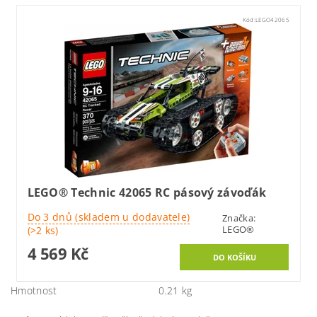
Kód:
LEGO42065
LEGO® Technic 42065 RC pásový závoďák
Do 3 dnů (skladem u dodavatele)
Značka:
LEGO®
(>2 ks)
4 569 Kč
Hmotnost
0.21 kg