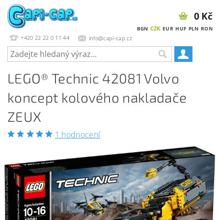
0 Kč
CZK
BGN
EUR
HUF
PLN
RON
+420 22 22 0 11 44
info@capi-cap.cz
LEGO® Technic 42081 Volvo
koncept kolového nakladače
ZEUX
1 hodnocení