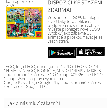
katalog pro rok
DISPOZICI KE STAŽENÍ
2026.
ZDARMA!
Vdechněte LEGO® katalogu
život! Díky této aplikaci s
podporou rozšířené reality si
můžete prohlížet nové LEGO
výrobky jako zábavné 3D
animace a prozkoumávat je ze
všech stran.
LEGO, logo LEGO, minifigurka, DUPLO, LEGENDS OF
CHIMA, NINJAGO, BIONICLE, MINDSTORMS a MIXELS
jsou ochranné známky LEGO Group. ©2026 The LEGO
Group. Všechna práva vyhrazena.
Google Play a logo Google Play jsou ochranné známky
společnosti Google LLC.