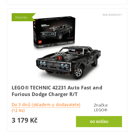
Kód:
LEGO42231
Novinka
LEGO® TECHNIC 42231 Auto Fast and
Furious Dodge Charger R/T
Do 3 dnů (skladem u dodavatele)
Značka:
LEGO®
(>2 ks)
3 179 Kč