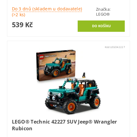
Do 3 dnů (skladem u dodavatele)
Značka:
LEGO®
(>2 ks)
539 Kč
Kód:
LEGO42227
LEGO® Technic 42227 SUV Jeep® Wrangler
Rubicon