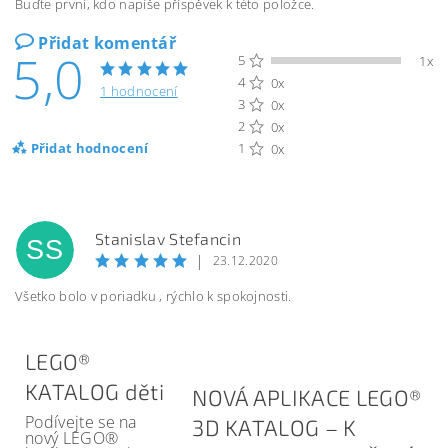
Buďte první, kdo napíše příspěvek k této položce.
Přidat komentář
5,0
5
1x
4
0x
1 hodnocení
3
0x
2
0x
Přidat hodnocení
1
0x
Stanislav Stefancin
SS
|
23.12.2020
Všetko bolo v poriadku , rýchlo k spokojnosti.
LEGO®
KATALOG děti
NOVÁ APLIKACE LEGO®
Podívejte se na
3D KATALOG – K
nový LEGO®