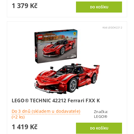
1 379 Kč
Kód:
LEGO42212
LEGO® TECHNIC 42212 Ferrari FXX K
Do 3 dnů (skladem u dodavatele)
Značka:
LEGO®
(>2 ks)
1 419 Kč