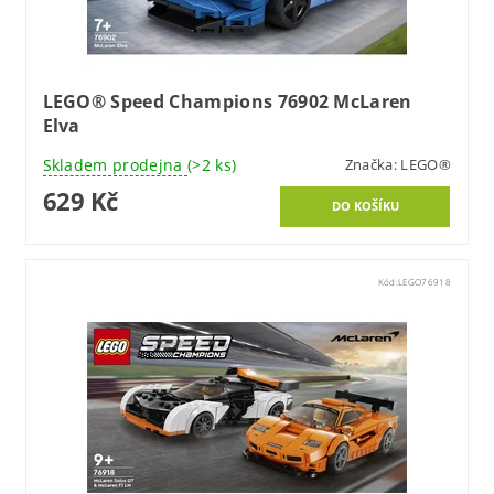
LEGO® Speed Champions 76902 McLaren
Elva
Skladem prodejna
(>2 ks)
Značka:
LEGO®
629 Kč
Kód:
LEGO76918