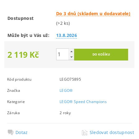
Do 3 dnů (skladem u dodavatele)
Dostupnost
(>2 ks)
Může být u Vás už:
13.8.2026
2 119 Kč
Kód produktu
LEGO75895
Značka
LEGO®
Kategorie
LEGO® Speed Champions
Záruka
2 roky
Dotaz
Sledovat dostupnost