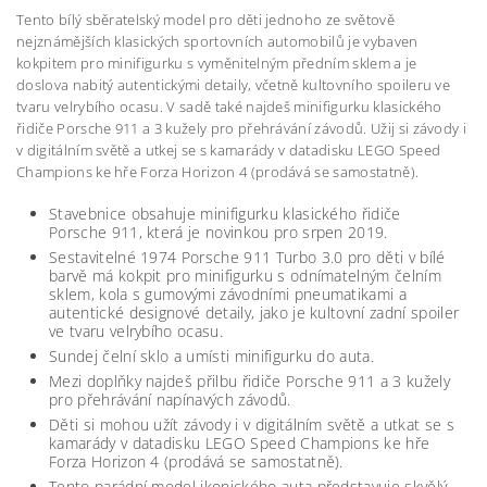
Tento bílý sběratelský model pro děti jednoho ze světově
nejznámějších klasických sportovních automobilů je vybaven
kokpitem pro minifigurku s vyměnitelným předním sklem a je
doslova nabitý autentickými detaily, včetně kultovního spoileru ve
tvaru velrybího ocasu. V sadě také najdeš minifigurku klasického
řidiče Porsche 911 a 3 kužely pro přehrávání závodů. Užij si závody i
v digitálním světě a utkej se s kamarády v datadisku LEGO Speed
Champions ke hře Forza Horizon 4 (prodává se samostatně).
Stavebnice obsahuje minifigurku klasického řidiče
Porsche 911, která je novinkou pro srpen 2019.
Sestavitelné 1974 Porsche 911 Turbo 3.0 pro děti v bílé
barvě má kokpit pro minifigurku s odnímatelným čelním
sklem, kola s gumovými závodními pneumatikami a
autentické designové detaily, jako je kultovní zadní spoiler
ve tvaru velrybího ocasu.
Sundej čelní sklo a umísti minifigurku do auta.
Mezi doplňky najdeš přilbu řidiče Porsche 911 a 3 kužely
pro přehrávání napínavých závodů.
Děti si mohou užít závody i v digitálním světě a utkat se s
kamarády v datadisku LEGO Speed Champions ke hře
Forza Horizon 4 (prodává se samostatně).
Tento parádní model ikonického auta představuje skvělý