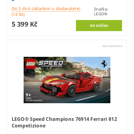
Do 3 dnů (skladem u dodavatele)
Značka:
LEGO®
(>2 ks)
5 399 Kč
Kód:
LEGO76914
LEGO® Speed Champions 76914 Ferrari 812
Competizione