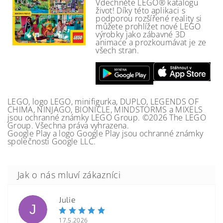
Vdechněte LEGO® katalogu
život! Díky této aplikaci s
podporou rozšířené reality si
můžete prohlížet nové LEGO
výrobky jako zábavné 3D
animace a prozkoumávat je ze
všech stran.
LEGO, logo LEGO, minifigurka, DUPLO, LEGENDS OF
CHIMA, NINJAGO, BIONICLE, MINDSTORMS a MIXELS
jsou ochranné známky LEGO Group. ©2026 The LEGO
Group. Všechna práva vyhrazena.
Google Play a logo Google Play jsou ochranné známky
společnosti Google LLC.
Julie
J
17.5.2026