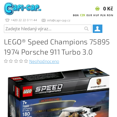
0 Kč
CZK
BGN
EUR
HUF
PLN
RON
+420 22 22 0 11 44
info@capi-cap.cz
LEGO® Speed Champions 75895
1974 Porsche 911 Turbo 3.0
Neohodnoceno