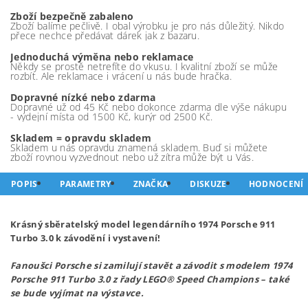
Zboží bezpečně zabaleno
Zboží balíme pečlivě. I obal výrobku je pro nás důležitý. Nikdo
přece nechce předávat dárek jak z bazaru.
Jednoduchá výměna nebo reklamace
Někdy se prostě netrefíte do vkusu. I kvalitní zboží se může
rozbít. Ale reklamace i vrácení u nás bude hračka.
Dopravné nízké nebo zdarma
Dopravné už od 45 Kč nebo dokonce zdarma dle výše nákupu
- výdejní místa od 1500 Kč, kurýr od 2500 Kč.
Skladem = opravdu skladem
Skladem u nás opravdu znamená skladem. Buď si můžete
zboží rovnou vyzvednout nebo už zítra může být u Vás.
POPIS
PARAMETRY
ZNAČKA
DISKUZE
HODNOCENÍ
Krásný sběratelský model legendárního 1974 Porsche 911
Turbo 3.0 k závodění i vystavení!
Fanoušci Porsche si zamilují stavět a závodit s modelem 1974
Porsche 911 Turbo 3.0 z řady LEGO® Speed Champions – také
se bude vyjímat na výstavce.