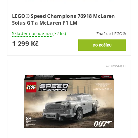
LEGO® Speed Champions 76918 McLaren
Solus GT a McLaren F1 LM
Skladem prodejna
(>2 ks)
Značka:
LEGO®
1 299 Kč
Kód:
LEGO76911