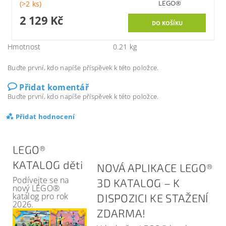
LEGO®
(>2 ks)
2 129 Kč
Hmotnost
0.21 kg
Buďte první, kdo napíše příspěvek k této položce.
Přidat komentář
Buďte první, kdo napíše příspěvek k této položce.
Přidat hodnocení
LEGO®
KATALOG děti
NOVÁ APLIKACE LEGO®
Podívejte se na
3D KATALOG – K
nový LEGO®
katalog pro rok
DISPOZICI KE STAŽENÍ
2026.
ZDARMA!