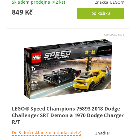
Skladem prodejna
(>2 ks)
Značka:
LEGO®
849 Kč
Kód:
LEGO75893
LEGO® Speed Champions 75893 2018 Dodge
Challenger SRT Demon a 1970 Dodge Charger
R/T
Do 3 dnů (skladem u dodavatele)
Značka: