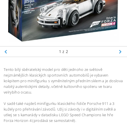
1
z 2
Tento bílý sběratelský model pro děti jednoho ze světově
nejznámějších klasických sportovních automobilů je vybaven
kokpitem pro minifigurku s vyměnitelným předním sklem a je doslova
nabitý autentickými detaily, včetně kultovního spoileru ve tvaru
velrybího ocasu.
V sadě také najdeš minifigurku klasického řidiče Porsche 911 a 3
kužely pro přehrávání závodů. Užij si závody i v digitálním světě a
utkej se s kamarády v datadisku LEGO Speed Champions ke hře
Forza Horizon 4 (prodává se samostatně).