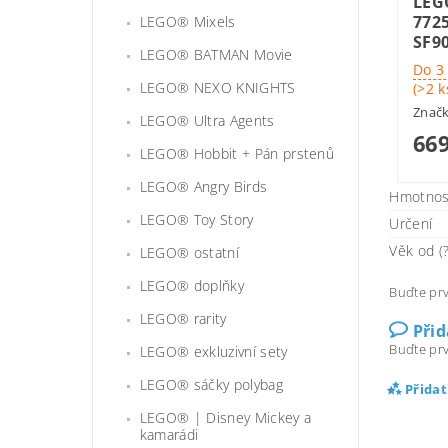
LEG
7725
LEGO® Mixels
SF90
LEGO® BATMAN Movie
Do 3
LEGO® NEXO KNIGHTS
(>2 k
Znač
LEGO® Ultra Agents
669
LEGO® Hobbit + Pán prstenů
LEGO® Angry Birds
Hmotnos
LEGO® Toy Story
Určení
Věk od (?
LEGO® ostatní
LEGO® doplňky
Buďte prv
LEGO® rarity
Při
Buďte prv
LEGO® exkluzivní sety
LEGO® sáčky polybag
Přida
LEGO® | Disney Mickey a
kamarádi