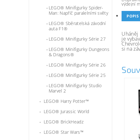
výdejní 
LEGO® Minifigurky Spider-
Man: Napříč paralelními světy
POPIS
LEGO® Sběratelská závodní
auta F1®
Uháněj 
je vyba
LEGO® Minifigurky Série 27
Chevrol
si na z
LEGO® Minifigurky Dungeons
& Dragons®
LEGO® Minifigurky Série 26
Souv
LEGO® Minifigurky Série 25
LEGO® Minifigurky Studio
Marvel 2
LEGO® Harry Potter™
LEGO® Jurassic World
LEGO® BrickHeadz
LEGO® Star Wars™