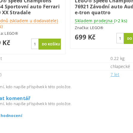
O® Speed Champions
LEGO® Speed Champio
4 Sportovní auto Ferrari
76921 Závodní auto Aud
 XX Stradale
e-tron quattro
 dnů (skladem u dodavatele)
Skladem prodejna
(>2 ks)
s)
Značka:
LEGO®
ka:
LEGO®
699 Kč
 Kč
t
0.22 kg
chlapecké
)
7 let
ní, kdo napíše příspěvek k této položce.
dat komentář
ní, kdo napíše příspěvek k této položce.
t hodnocení