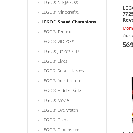
LEGO® NINJAGO®
LEG
LEGO® Minecraft®
772
Rev
LEGO® Speed Champions
Mome
LEGO® Technic
Znač
LEGO® VIDIYO™
569
LEGO® Juniors / 4+
LEGO® Elves
LEGO® Super Heroes
LEGO® Architecture
LEGO® Hidden Side
LEGO® Movie
LEGO® Overwatch
LEGO® Chima
LEGO® Dimensions