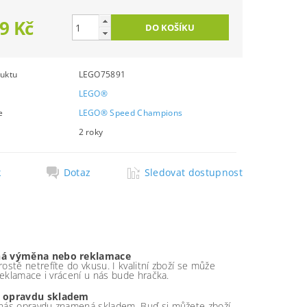
9 Kč
uktu
LEGO75891
LEGO®
e
LEGO® Speed Champions
2 roky
k
Dotaz
Sledovat dostupnost
á výměna nebo reklamace
ostě netrefíte do vkusu. I kvalitní zboží se může
 reklamace i vrácení u nás bude hračka.
 opravdu skladem
nás opravdu znamená skladem. Buď si můžete zboží