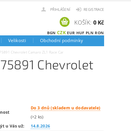
PŘIHLÁŠENÍ
REGISTRACE
KOŠÍK:
0 Kč
CZK
BGN
EUR
HUF
PLN
RON
Velikosti
Obchodní podmínky
5891 Chevrolet Camaro ZL1 Race Car
75891 Chevrolet
Do 3 dnů (skladem u dodavatele)
nost
(>2 ks)
ýt u Vás už:
14.8.2026