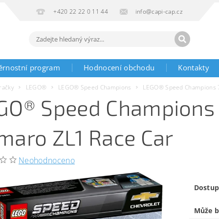
+420 22 22 0 11 44
info@capi-cap.cz
ěrnostní program
Hodnocení obchodu
Kontakty
račky
LEGO®
LEGO® Speed Champions
LEGO® Speed Champions 7
GO® Speed Champions 
maro ZL1 Race Car
Neohodnoceno
Dostup
Může b