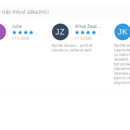
Julie
Jiřina Zapletalová
JZ
JK
17.5.2026
17.3.2026
Rychle dosani, , pečlivě
Rychlé d
zabaleno, velikost sedí.
naprosté
co mělo 
skladem.
být poslá
zabaleno
obávala 
bylo to 
doporuču