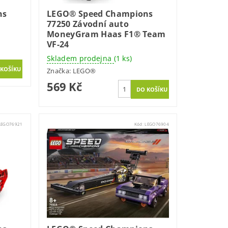
ns
LEGO® Speed Champions
77250 Závodní auto
MoneyGram Haas F1® Team
VF-24
Skladem prodejna
(1 ks)
Značka:
LEGO®
569 Kč
LEGO76921
Kód:
LEGO76904