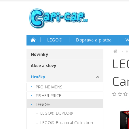
LEGO®
Doprava a platba
V
H
Novinky
LE
Akce a slevy
Ca
Hračky
PRO NEJMENŠÍ
FISHER PRICE
LEGO®
LEGO® DUPLO®
LEGO® Botanical Collection