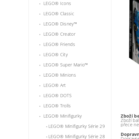
LEGO® Icons
LEGO® Classic
LEGO® Disney™
LEGO® Creator
LEGO® Friends
LEGO® City
LEGO® Super Mario™
LEGO® Minions
LEGO® Art
LEGO® DOTS
LEGO® Trolls
LEGO® Minifigurky
Zboží b
Zboží bal
přece ne
LEGO® Minifigurky Série 29
Dopravn
LEGO® Minifigurky Série 28
Dopravné