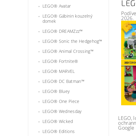
LEG
LEGO® Avatar
Podíve
LEGO® Gábinin kouzelný
2026.
domek
LEGO® DREAMZzz™
LEGO® Sonic the Hedgehog™
LEGO® Animal Crossing™
LEGO® Fortnite®
LEGO® MARVEL
LEGO® DC Batman™
LEGO® Bluey
LEGO® One Piece
LEGO® Wednesday
LEGO, l
LEGO® Wicked
ochrann
Google 
LEGO® Editions