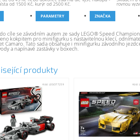
místa od 1500 Kč, kurýr od 2500 Kč.
rovnou vyzv
PARAMETRY
ZNAČKA
do cíle se závodním autem ze sady LEGO® Speed Champions
veno kokpitem pro minifigurku s nastavitelnou klecí, odnímate
et Camaro. Tato sada obsahuje i minifigurku závodního jezdce
ávody a napínavé zastávky v boxech.
isející produkty
Kód:
LEGO77259
Kód: