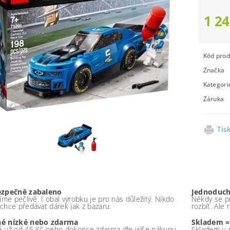
1 24
Kód prod
Značka
Kategori
Záruka
Tis
ezpečně zabaleno
Jednoduch
íme pečlivě. I obal výrobku je pro nás důležitý. Nikdo
Někdy se pr
chce předávat dárek jak z bazaru.
rozbít. Ale
é nízké nebo zdarma
Skladem =
 už od 45 Kč nebo dokonce zdarma dle výše nákupu -
Skladem u 