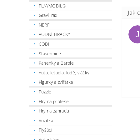
PLAYMOBIL®
GraviTrax
NERF
J
VODNÍ HRAČKY
COBI
Stavebnice
Panenky a Barbie
Auta, letadla, lodě, vláčky
Figurky a zvířátka
Puzzle
Hry na profese
Hry na zahradu
Vozítka
Plyšáci
Autodráhy