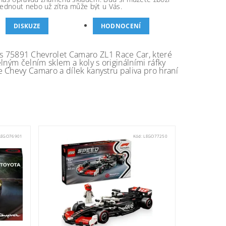
ednout nebo už zítra může být u Vás.
DISKUZE
HODNOCENÍ
 75891 Chevrolet Camaro ZL1 Race Car, které
lným čelním sklem a koly s originálními ráfky
 Chevy Camaro a dílek kanystru paliva pro hraní
LEGO76901
Kód:
LEGO77250