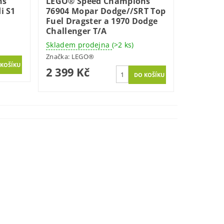
ns
LEGO® Speed Champions
i S1
76904 Mopar Dodge//SRT Top
Fuel Dragster a 1970 Dodge
Challenger T/A
Skladem prodejna
(>2 ks)
Značka:
LEGO®
2 399 Kč