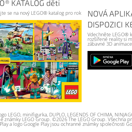
O® KATALOG děti
NOVÁ APLIK
jte se na nový LEGO® katalog pro rok
DISPOZICI 
Vdechněte LEGO® kat
rozšířené reality si
zábavné 3D animace 
ogo LEGO, minifigurka, DUPLO, LEGENDS OF CHIMA, NINJA
é známky LEGO Group. ©2026 The LEGO Group. Všechna prá
Play a logo Google Play jsou ochranné známky společnosti Go