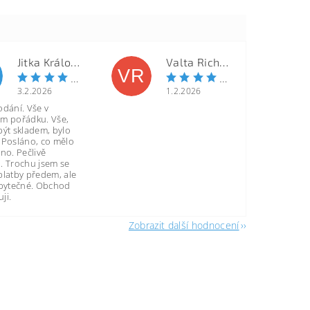
Jitka Královcová
Valta Richard
VR
3.2.2026
1.2.2026
odání. Vše v
m pořádku. Vše,
být skladem, bylo
 Posláno, co mělo
no. Pečlivě
. Trochu jsem se
platby předem, ale
zbytečné. Obchod
ji.
Zobrazit další hodnocení