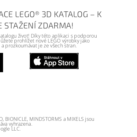
ACE LEGO® 3D KATALOG – K
KE STAŽENÍ ZDARMA!
alogu život! Díky této aplikaci s podporou
 můžete prohlížet nové LEGO výrobky jako
a prozkoumávat je ze všech stran.
GO, BIONICLE, MINDSTORMS a MIXELS jsou
va vyhrazena.
ogle LLC.