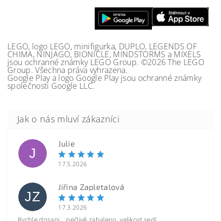
LEGO, logo LEGO, minifigurka, DUPLO, LEGENDS OF
CHIMA, NINJAGO, BIONICLE, MINDSTORMS a MIXELS
jsou ochranné známky LEGO Group. ©2026 The LEGO
Group. Všechna práva vyhrazena.
Google Play a logo Google Play jsou ochranné známky
společnosti Google LLC.
Julie
J
17.5.2026
Jiřina Zapletalová
JZ
17.3.2026
Rychle dosani, , pečlivě zabaleno, velikost sedí.