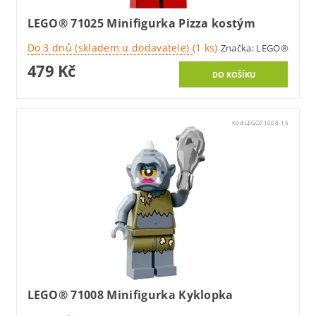
LEGO® 71025 Minifigurka Pizza kostým
Do 3 dnů (skladem u dodavatele)
(1 ks)
Značka:
LEGO®
479 Kč
Kód:
LEGO71008-15
LEGO® 71008 Minifigurka Kyklopka