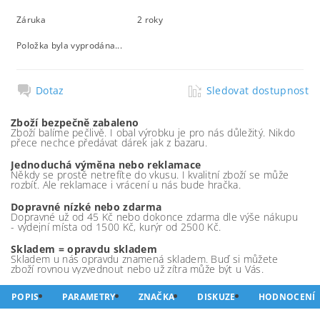
Záruka
2 roky
Položka byla vyprodána...
Dotaz
Sledovat dostupnost
Zboží bezpečně zabaleno
Zboží balíme pečlivě. I obal výrobku je pro nás důležitý. Nikdo
přece nechce předávat dárek jak z bazaru.
Jednoduchá výměna nebo reklamace
Někdy se prostě netrefíte do vkusu. I kvalitní zboží se může
rozbít. Ale reklamace i vrácení u nás bude hračka.
Dopravné nízké nebo zdarma
Dopravné už od 45 Kč nebo dokonce zdarma dle výše nákupu
- výdejní místa od 1500 Kč, kurýr od 2500 Kč.
Skladem = opravdu skladem
Skladem u nás opravdu znamená skladem. Buď si můžete
zboží rovnou vyzvednout nebo už zítra může být u Vás.
POPIS
PARAMETRY
ZNAČKA
DISKUZE
HODNOCENÍ