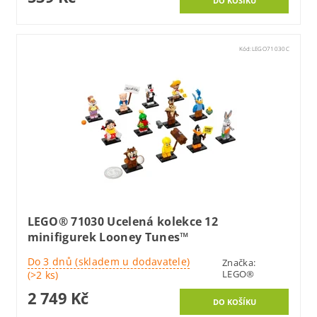
Kód:
LEGO71030C
LEGO® 71030 Ucelená kolekce 12
minifigurek Looney Tunes™
Do 3 dnů (skladem u dodavatele)
Značka:
LEGO®
(>2 ks)
2 749 Kč