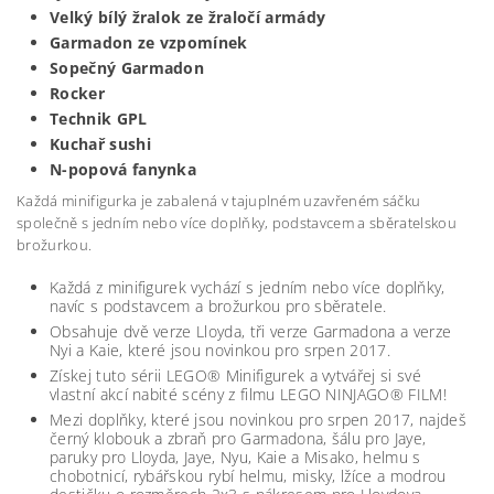
Velký bílý žralok ze žraločí armády
Garmadon ze vzpomínek
Sopečný Garmadon
Rocker
Technik GPL
Kuchař sushi
N-popová fanynka
Každá minifigurka je zabalená v tajuplném uzavřeném sáčku
společně s jedním nebo více doplňky, podstavcem a sběratelskou
brožurkou.
Každá z minifigurek vychází s jedním nebo více doplňky,
navíc s podstavcem a brožurkou pro sběratele.
Obsahuje dvě verze Lloyda, tři verze Garmadona a verze
Nyi a Kaie, které jsou novinkou pro srpen 2017.
Získej tuto sérii LEGO® Minifigurek a vytvářej si své
vlastní akcí nabité scény z filmu LEGO NINJAGO® FILM!
Mezi doplňky, které jsou novinkou pro srpen 2017, najdeš
černý klobouk a zbraň pro Garmadona, šálu pro Jaye,
paruky pro Lloyda, Jaye, Nyu, Kaie a Misako, helmu s
chobotnicí, rybářskou rybí helmu, misky, lžíce a modrou