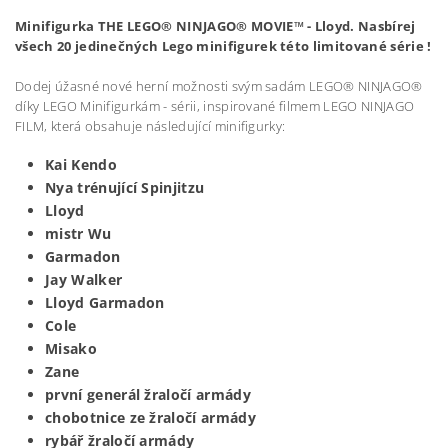
Minifigurka THE LEGO® NINJAGO® MOVIE™ -
Lloyd
. Nasbírej
všech 20 jedinečných Lego minifigurek této limitované série !
Dodej úžasné nové herní možnosti svým sadám LEGO® NINJAGO®
díky LEGO Minifigurkám - sérii, inspirované filmem LEGO NINJAGO
FILM, která obsahuje následující minifigurky:
Kai Kendo
Nya trénující Spinjitzu
Lloyd
mistr Wu
Garmadon
Jay Walker
Lloyd Garmadon
Cole
Misako
Zane
první generál žraločí armády
chobotnice ze žraločí armády
rybář žraločí armády