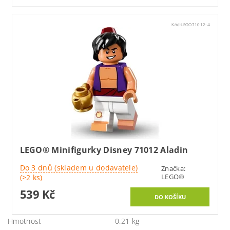
Kód:
LEGO71012-4
LEGO® Minifigurky Disney 71012 Aladin
Do 3 dnů (skladem u dodavatele)
Značka:
LEGO®
(>2 ks)
539 Kč
Hmotnost
0.21 kg