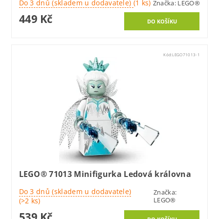
Do 3 dnů (skladem u dodavatele)
(1 ks)
Značka:
LEGO®
449 Kč
Kód:
LEGO71013-1
LEGO® 71013 Minifigurka Ledová královna
Do 3 dnů (skladem u dodavatele)
Značka:
LEGO®
(>2 ks)
539 Kč