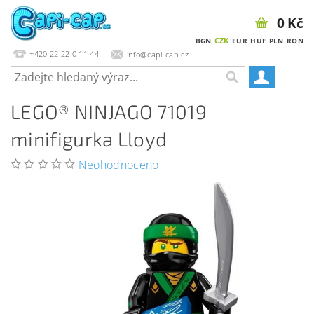
0 Kč
CZK
BGN
EUR
HUF
PLN
RON
+420 22 22 0 11 44
info@capi-cap.cz
LEGO® NINJAGO 71019
minifigurka Lloyd
Neohodnoceno