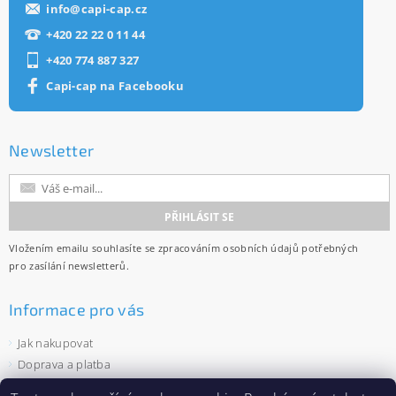
info
@
capi-cap.cz
+420 22 22 0 11 44
+420 774 887 327
Capi-cap na Facebooku
Newsletter
Vložením emailu souhlasíte se
zpracováním osobních údajů
potřebných
pro zasílání newsletterů.
Informace pro vás
Jak nakupovat
Doprava a platba
Obchodní podmínky