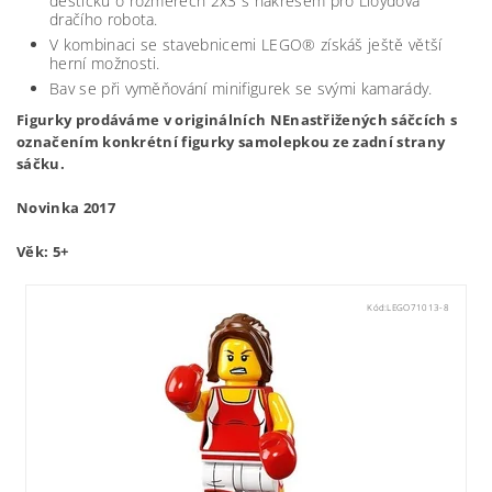
destičku o rozměrech 2x3 s nákresem pro Lloydova
dračího robota.
V kombinaci se stavebnicemi LEGO® získáš ještě větší
herní možnosti.
Bav se při vyměňování minifigurek se svými kamarády.
Figurky prodáváme v originálních NEnastřižených sáčcích s
označením konkrétní figurky samolepkou ze zadní strany
sáčku.
Novinka 2017
Věk: 5+
Kód:
LEGO71013-8