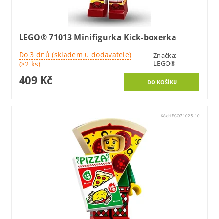
LEGO® 71013 Minifigurka Kick-boxerka
Do 3 dnů (skladem u dodavatele)
Značka:
LEGO®
(>2 ks)
409 Kč
Kód:
LEGO71025-10