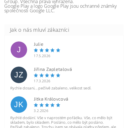
Group. Všechna práva vyhrazena.
Google Play a logo Google Play jsou ochranné známky
společnosti Google LLC.
Julie
J
17.5.2026
Jiřina Zapletalová
JZ
17.3.2026
Rychle dosani, , pečlivě zabaleno, velikost sedí.
Jitka Královcová
JK
3.2.2026
Rychlé dodání. Vše v naprostém pořádku. Vše, co mělo být
skladem, bylo skladem. Posláno, co mělo být posláno.
Pečlivě zabaleno. Trochu jsem se obávala platby předem, ale