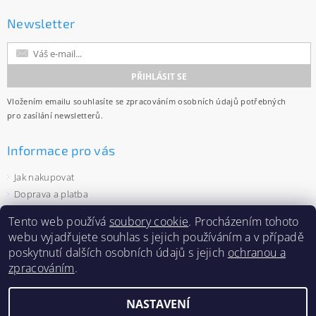
Newsletter
Vložením emailu souhlasíte se
zpracováním osobních údajů
potřebných
pro zasílání newsletterů.
Informace pro vás
Jak nakupovat
Doprava a platba
Obchodní podmínky
Tento web používá
soubory cookie
. Procházením tohoto
Ochrana osobních údajů
webu vyjadřujete souhlas s jejich používáním a v případě
Velkoobchod
poskytnutí dalších osobních údajů s jejich
ochranou a
Zásady používání souborů cookies
zpracováním
.
NASTAVENÍ