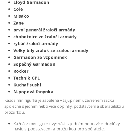
Lloyd Garmadon
Cole
Misako
Zane
první generál žraločí armády
chobotnice ze žraločí armády
rybář žraločí armády
Velký bílý žralok ze žraločí armády
Garmadon ze vzpomínek
Sopečný Garmadon
Rocker
Technik GPL
Kuchař sushi
N-popová fanynka
Každá minifigurka je zabalená v tajuplném uzavřeném sáčku
společně s jedním nebo více doplňky, podstavcem a sběratelskou
brožurkou.
Každá z minifigurek vychází s jedním nebo více doplňky,
navíc s podstavcem a brožurkou pro sběratele.