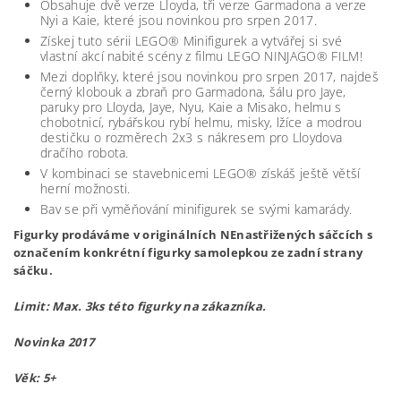
Obsahuje dvě verze Lloyda, tři verze Garmadona a verze
Nyi a Kaie, které jsou novinkou pro srpen 2017.
Získej tuto sérii LEGO® Minifigurek a vytvářej si své
vlastní akcí nabité scény z filmu LEGO NINJAGO® FILM!
Mezi doplňky, které jsou novinkou pro srpen 2017, najdeš
černý klobouk a zbraň pro Garmadona, šálu pro Jaye,
paruky pro Lloyda, Jaye, Nyu, Kaie a Misako, helmu s
chobotnicí, rybářskou rybí helmu, misky, lžíce a modrou
destičku o rozměrech 2x3 s nákresem pro Lloydova
dračího robota.
V kombinaci se stavebnicemi LEGO® získáš ještě větší
herní možnosti.
Bav se při vyměňování minifigurek se svými kamarády.
Figurky prodáváme v originálních NEnastřižených sáčcích s
označením konkrétní figurky samolepkou ze zadní strany
sáčku.
Limit: Max. 3ks této figurky na zákazníka.
Novinka 2017
Věk: 5+