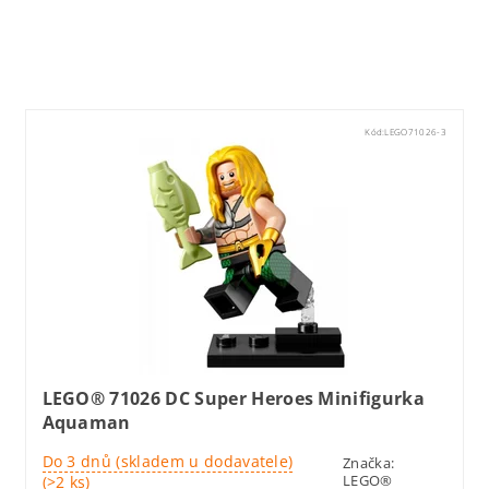
Lego71019
Kód:
LEGO71026-3
LEGO® 71026 DC Super Heroes Minifigurka
Aquaman
Do 3 dnů (skladem u dodavatele)
Značka:
LEGO®
(>2 ks)