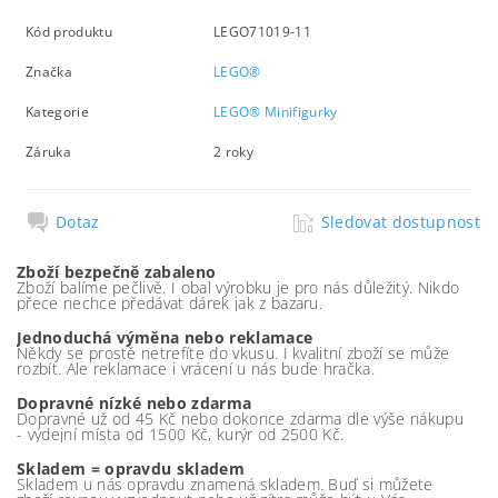
Kód produktu
LEGO71019-11
Značka
LEGO®
Kategorie
LEGO® Minifigurky
Záruka
2 roky
Dotaz
Sledovat dostupnost
Zboží bezpečně zabaleno
Zboží balíme pečlivě. I obal výrobku je pro nás důležitý. Nikdo
přece nechce předávat dárek jak z bazaru.
Jednoduchá výměna nebo reklamace
Někdy se prostě netrefíte do vkusu. I kvalitní zboží se může
rozbít. Ale reklamace i vrácení u nás bude hračka.
Dopravné nízké nebo zdarma
Dopravné už od 45 Kč nebo dokonce zdarma dle výše nákupu
- výdejní místa od 1500 Kč, kurýr od 2500 Kč.
Skladem = opravdu skladem
Skladem u nás opravdu znamená skladem. Buď si můžete