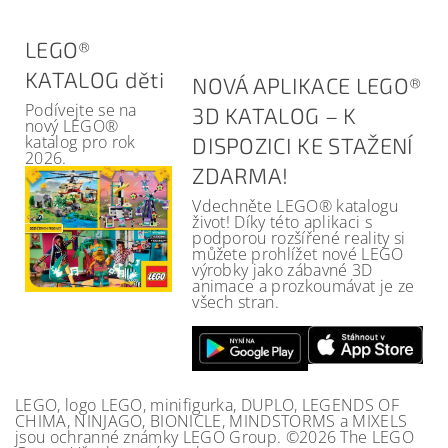
LEGO®
KATALOG děti
NOVÁ APLIKACE LEGO®
Podívejte se na
3D KATALOG – K
nový LEGO®
katalog pro rok
DISPOZICI KE STAŽENÍ
2026.
ZDARMA!
Vdechněte LEGO® katalogu
život! Díky této aplikaci s
podporou rozšířené reality si
můžete prohlížet nové LEGO
výrobky jako zábavné 3D
animace a prozkoumávat je ze
všech stran.
LEGO, logo LEGO, minifigurka, DUPLO, LEGENDS OF
CHIMA, NINJAGO, BIONICLE, MINDSTORMS a MIXELS
jsou ochranné známky LEGO Group. ©2026 The LEGO