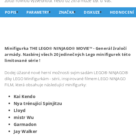
zboží rovnou vyzvednout nebo už zítra může být u Vás.
POPIS
PARAMETRY
ZNAČKA
DISKUZE
HODNOCENÍ
Minifigurka THE LEGO® NINJAGO® MOVIE™ -
Generál žraločí
armády
. Nasbírej všech 20 jedinečných Lego minifigurek této
limitované série !
Dodej úžasné nové herní možnosti svým sadám LEGO® NINJAGO®
díky LEGO Minifigurkám - sérii, inspirované filmem LEGO NINJAGO
FILM, která obsahuje následující minifigurky:
Kai Kendo
Nya trénující Spinjitzu
Lloyd
mistr Wu
Garmadon
Jay Walker