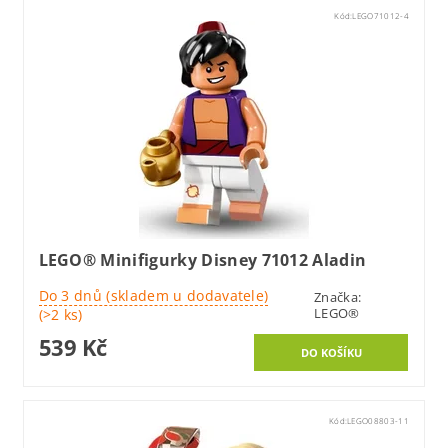
Kód:
LEGO71012-4
LEGO® Minifigurky Disney 71012 Aladin
Do 3 dnů (skladem u dodavatele)
Značka:
LEGO®
(>2 ks)
539 Kč
Kód:
LEGO08803-11