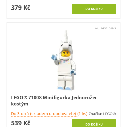
379 Kč
Kód:
LEGO71008-3
LEGO® 71008 Minifigurka Jednorožec
kostým
Do 3 dnů (skladem u dodavatele)
(1 ks)
Značka:
LEGO®
539 Kč