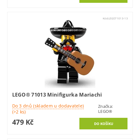
Kód:
LEGO71013-13
LEGO® 71013 Minifigurka Mariachi
Do 3 dnů (skladem u dodavatele)
Značka:
LEGO®
(>2 ks)
479 Kč