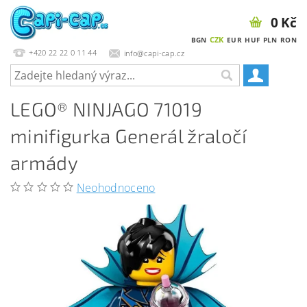
0 Kč
CZK
BGN
EUR
HUF
PLN
RON
+420 22 22 0 11 44
info@capi-cap.cz
LEGO® NINJAGO 71019
minifigurka Generál žraločí
armády
Neohodnoceno