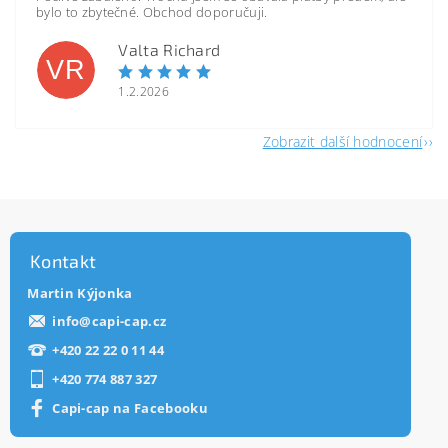
bylo to zbytečné. Obchod doporučuji.
Valta Richard
VR
1.2.2026
Zobrazit další hodnocení
Kontakt
Martin Kýjonka
info
@
capi-cap.cz
+420 22 22 0 11 44
+420 774 887 327
Capi-cap na Facebooku