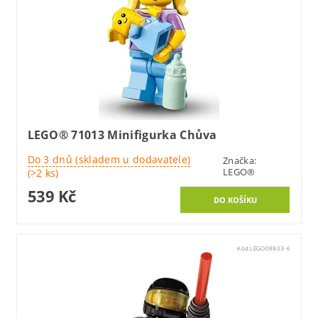
LEGO® 71013 Minifigurka Chůva
Do 3 dnů (skladem u dodavatele)
Značka:
LEGO®
(>2 ks)
539 Kč
Kód:
LEGO08803-6