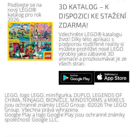
Podívejte se na
3D KATALOG – K
nový LEGO®
katalog pro rok
DISPOZICI KE STAŽENÍ
2026.
ZDARMA!
Vdechněte LEGO® katalogu
život! Díky této aplikaci s
podporou rozšířené reality si
můžete prohlížet nové LEGO
výrobky jako zábavné 3D
animace a prozkoumávat je ze
všech stran.
LEGO, logo LEGO, minifigurka, DUPLO, LEGENDS OF
CHIMA, NINJAGO, BIONICLE, MINDSTORMS a MIXELS
jsou ochranné známky LEGO Group. ©2026 The LEGO
Group. Všechna práva vyhrazena.
Google Play a logo Google Play jsou ochranné známky
společnosti Google LLC.