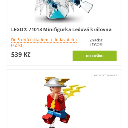
LEGO® 71013 Minifigurka Ledová královna
Do 3 dnů (skladem u dodavatele)
Značka:
LEGO®
(>2 ks)
539 Kč
Kód:
LEGO71026-15