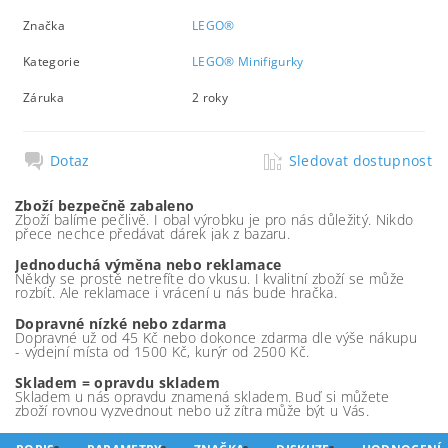
Značka
LEGO®
Kategorie
LEGO® Minifigurky
Záruka
2 roky
Dotaz
Sledovat dostupnost
Zboží bezpečně zabaleno
Zboží balíme pečlivě. I obal výrobku je pro nás důležitý. Nikdo
přece nechce předávat dárek jak z bazaru.
Jednoduchá výměna nebo reklamace
Někdy se prostě netrefíte do vkusu. I kvalitní zboží se může
rozbít. Ale reklamace i vrácení u nás bude hračka.
Dopravné nízké nebo zdarma
Dopravné už od 45 Kč nebo dokonce zdarma dle výše nákupu
- výdejní místa od 1500 Kč, kurýr od 2500 Kč.
Skladem = opravdu skladem
Skladem u nás opravdu znamená skladem. Buď si můžete
zboží rovnou vyzvednout nebo už zítra může být u Vás.