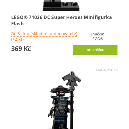
LEGO® 71026 DC Super Heroes Minifigurka
Flash
Do 3 dnů (skladem u dodavatele)
Značka:
LEGO®
(>2 ks)
369 Kč
Kód:
LEGO71019-5