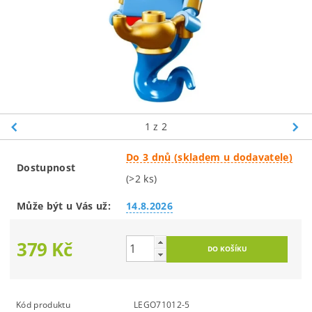
1
z 2
Do 3 dnů (skladem u dodavatele)
Dostupnost
(>2 ks)
Může být u Vás už:
14.8.2026
379 Kč
Kód produktu
LEGO71012-5