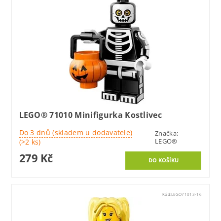
LEGO® 71010 Minifigurka Kostlivec
Do 3 dnů (skladem u dodavatele)
Značka:
LEGO®
(>2 ks)
279 Kč
Kód:
LEGO71013-16