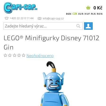
0 Kč
CZK
BGN
EUR
HUF
PLN
RON
+420 22 22 0 11 44
info@capi-cap.cz
LEGO® Minifigurky Disney 71012
Gin
Neohodnoceno