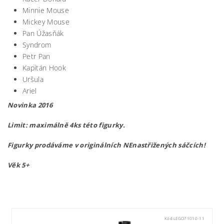
Minnie Mouse
Mickey Mouse
Pan Úžasňák
Syndrom
Petr Pan
Kapitán Hook
Uršula
Ariel
Novinka 2016
Limit: maximálně 4ks této figurky.
Figurky prodáváme v originálních NEnastřižených sáčcích!
Věk 5+
lego71012
Kód:
LEGO71010-11