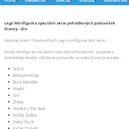
POPIS
PARAMETRY
ZNAČKA
DISKUZE
HODNOCENÍ
Lego Minifigurka speciální série pohádkových postaviček
Disney - Gin
Nasbírej všech 18 jedinečných Lego minifigurek této série !
Každá minifigurka má vlastní speciální příslušenství, stojánek a
sběratelský letáček. Oblíbené postavičky ze světa Disney pohádek :
Stitch
Mimozemšťan
Buzz Rakeťák
Aladin
Gin
Zloba
Alenka z říše divů
Kočka Šklíba
Daisy Duck
Kačer Donald