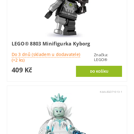
LEGO® 8803 Minifigurka Kyborg
Do 3 dnů (skladem u dodavatele)
Značka:
LEGO®
(>2 ks)
409 Kč
Kód:
LEGO71013-1