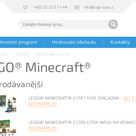
+420 22 22 0 11 44
info@capi-cap.cz
ěrnostní program
Hodnocení obchodu
Kontakty
račky
LEGO®
LEGO® Minecraft®
GO® Minecraft®
rodávanější
LEGO® MINECRAFT® 21597 ĎASÍ ZÁKLADNA
–
DO 3
DODAVATELE)
LEGO® MINECRAFT® 21596 ÚTOK MÁGA NA VESNIC
DODAVATELE)