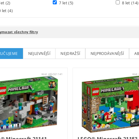
let
(2)
7 let
(5)
8 let
(14)
 let
(4)
ymazat všechny filtry
UČUJEME
NEJLEVNĚJŠÍ
NEJDRAŽŠÍ
NEJPRODÁVANĚJŠÍ
A
Kód:
LEGO21141
Kód: