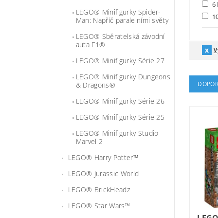
6 
LEGO® Minifigurky Spider-
10
Man: Napříč paralelními světy
LEGO® Sběratelská závodní
auta F1®
V
LEGO® Minifigurky Série 27
LEGO® Minifigurky Dungeons
DOPOR
& Dragons®
LEGO® Minifigurky Série 26
LEGO® Minifigurky Série 25
LEGO® Minifigurky Studio
Marvel 2
LEGO® Harry Potter™
LEGO® Jurassic World
LEGO® BrickHeadz
LEGO® Star Wars™