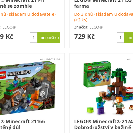
® Minecraft 21141
LEGO® Minecraft 21153
yně se zombie
farma
dnů (skladem u dodavatele)
Do 3 dnů (skladem u dodava
)
(>2 ks)
a:
LEGO®
Značka:
LEGO®
49 Kč
729 Kč
Kód:
LEGO21166
Kód:
® Minecraft 21166
LEGO® Minecraft® 2124
těný důl
Dobrodružství v bažině