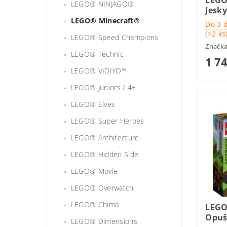
LEGO
LEGO® NINJAGO®
Jesk
LEGO® Minecraft®
Do 3 
(>2 ks
LEGO® Speed Champions
Značk
LEGO® Technic
1 7
LEGO® VIDIYO™
LEGO® Juniors / 4+
LEGO® Elves
LEGO® Super Heroes
LEGO® Architecture
LEGO® Hidden Side
LEGO® Movie
LEGO® Overwatch
LEGO® Chima
LEGO
Opuš
LEGO® Dimensions