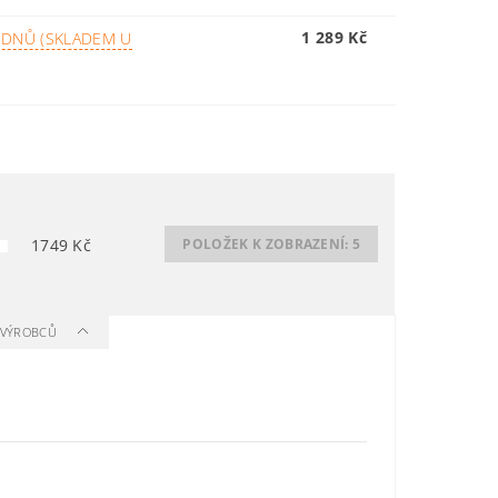
1 289 Kč
 DNŮ (SKLADEM U
1749
Kč
POLOŽEK K ZOBRAZENÍ:
5
A VÝROBCŮ