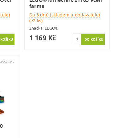
 Ovčí
LEGO® Minecraft 21165 Včelí
farma
tele)
Do 3 dnů (skladem u dodavatele)
(>2 ks)
Značka:
LEGO®
1 169 Kč
LEGO21240
0