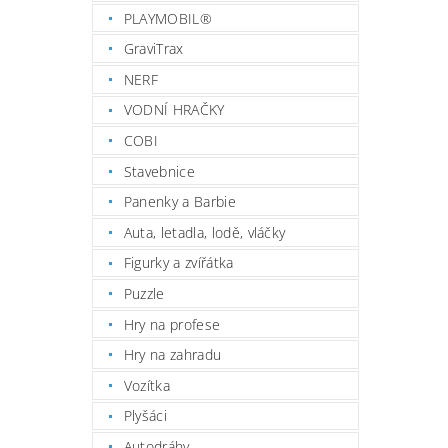
PLAYMOBIL®
GraviTrax
NERF
VODNÍ HRAČKY
COBI
Stavebnice
Panenky a Barbie
Auta, letadla, lodě, vláčky
Figurky a zvířátka
Puzzle
Hry na profese
Hry na zahradu
Vozítka
Plyšáci
Autodráhy