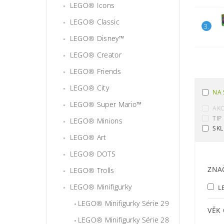
LEGO® Icons
LEGO® Classic
3.
LEGO® Disney™
LEGO® Creator
LEGO® Friends
LEGO® City
NA 
LEGO® Super Mario™
AK
TIP
LEGO® Minions
SKL
LEGO® Art
LEGO® DOTS
ZNA
LEGO® Trolls
LEGO® Minifigurky
L
LEGO® Minifigurky Série 29
VĚK
LEGO® Minifigurky Série 28