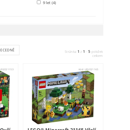
9 let
(4)
BECEDNĚ
1
1
5
Stránka
z
-
položek
celkem
LEGO21153
Kód:
LEGO21165