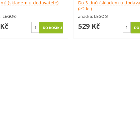
dnů (skladem u dodavatele)
Do 3 dnů (skladem u dodava
)
(>2 ks)
a:
LEGO®
Značka:
LEGO®
 Kč
529 Kč