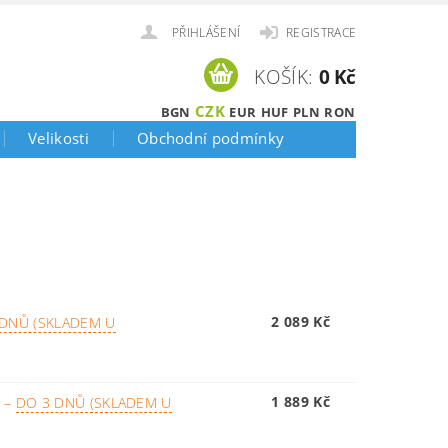
PŘIHLÁŠENÍ
REGISTRACE
KOŠÍK:
0 Kč
CZK
BGN
EUR
HUF
PLN
RON
Velikosti
Obchodní podmínky
2 089 Kč
 DNŮ (SKLADEM U
1 889 Kč
I
–
DO 3 DNŮ (SKLADEM U