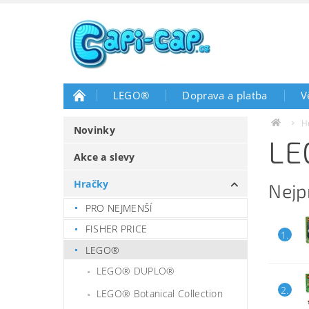
LEGO®
Doprava a platba
V
H
Novinky
LE
Akce a slevy
Hračky
Nejp
PRO NEJMENŠÍ
FISHER PRICE
1.
LEGO®
LEGO® DUPLO®
2.
LEGO® Botanical Collection