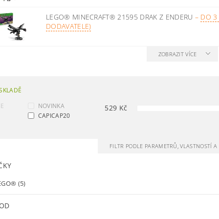
LEGO® MINECRAFT® 21595 DRAK Z ENDERU
–
DO 3
DODAVATELE)
ZOBRAZIT VÍCE
SKLADĚ
CE
NOVINKA
529
Kč
CAPICAP20
FILTR PODLE PARAMETRŮ, VLASTNOSTÍ 
ČKY
EGO®
(5)
 OD