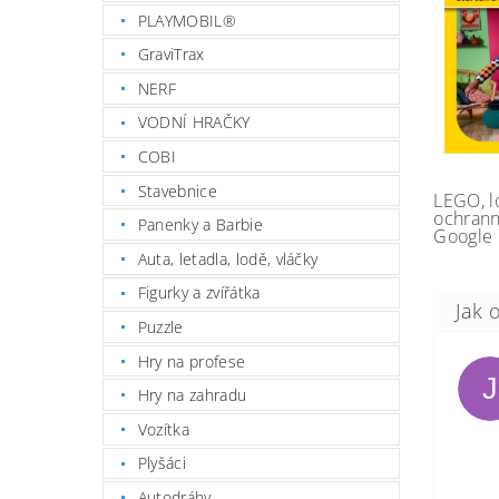
PLAYMOBIL®
GraviTrax
NERF
VODNÍ HRAČKY
COBI
Stavebnice
LEGO, l
ochrann
Panenky a Barbie
Google 
Auta, letadla, lodě, vláčky
Figurky a zvířátka
Puzzle
Hry na profese
J
Hry na zahradu
Vozítka
Plyšáci
Autodráhy