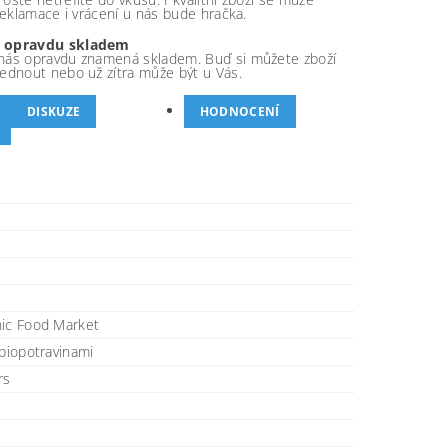
 reklamace i vrácení u nás bude hračka.
 opravdu skladem
nás opravdu znamená skladem. Buď si můžete zboží
ednout nebo už zítra může být u Vás.
DISKUZE
HODNOCENÍ
nic Food Market
 biopotravinami
rs