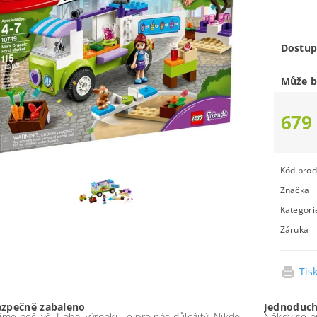
Dostup
Může b
679
Kód prod
Značka
Kategori
Záruka
Tis
ezpečně zabaleno
Jednoduch
íme pečlivě. I obal výrobku je pro nás důležitý. Nikdo
Někdy se pr