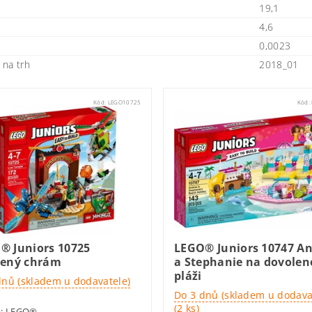
19,1
4,6
0,0023
na trh
2018_01
Kód:
LEGO10725
Kód:
® Juniors 10725
LEGO® Juniors 10747 A
cený chrám
a Stephanie na dovolen
pláži
dnů (skladem u dodavatele)
Do 3 dnů (skladem u dodava
(2 ks)
a:
LEGO®