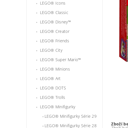
LEGO® Icons
LEGO® Classic
LEGO® Disney™
LEGO® Creator
LEGO® Friends
LEGO® City
LEGO® Super Mario™
LEGO® Minions
LEGO® Art
LEGO® DOTS
LEGO® Trolls
LEGO® Minifigurky
LEGO® Minifigurky Série 29
Zboží b
LEGO® Minifigurky Série 28
Zboží bal