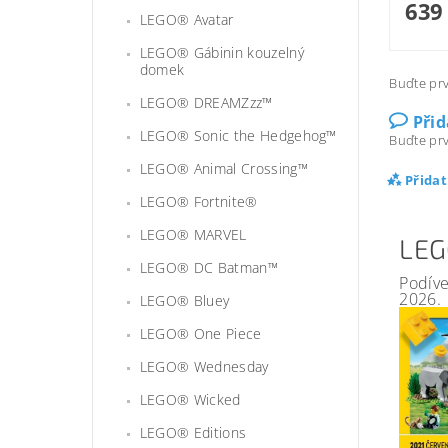
639
LEGO® Avatar
LEGO® Gábinin kouzelný
domek
Buďte prv
LEGO® DREAMZzz™
Při
LEGO® Sonic the Hedgehog™
Buďte prv
LEGO® Animal Crossing™
Přida
LEGO® Fortnite®
LEGO® MARVEL
LEG
LEGO® DC Batman™
Podíve
2026.
LEGO® Bluey
LEGO® One Piece
LEGO® Wednesday
LEGO® Wicked
LEGO® Editions