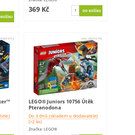
369 Kč
LEGO10753
Kód:
LEGO10756
ker™
LEGO® Juniors 10756 Útěk
Pteranodona
tele)
Do 3 dnů (skladem u dodavatele)
(>2 ks)
Značka:
LEGO®