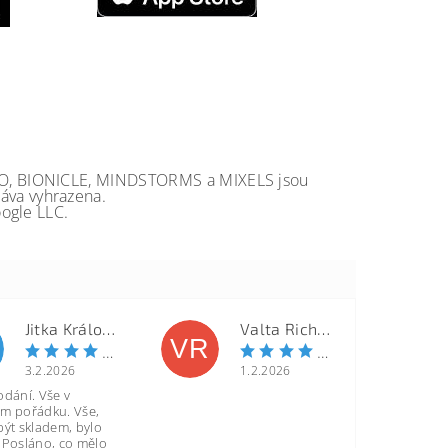
GO, BIONICLE, MINDSTORMS a MIXELS jsou
va vyhrazena.
ogle LLC.
Jitka Královcová
Valta Richard
VR
3.2.2026
1.2.2026
odání. Vše v
m pořádku. Vše,
být skladem, bylo
 Posláno, co mělo