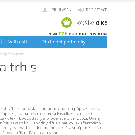
PŘIHLÁŠENÍ
REGISTRACE
KOŠÍK:
0 Kč
CZK
BGN
EUR
HUF
PLN
RON
Velikosti
Obchodní podmínky
 biopotravinami
a trh s
otevřít její dodávku s biopotravinami a připravit se na
! Zaparkuj na náměstí městečka Heartlake, všechno
 pak otevři bok dodávky a prodej své první zboží. Udělej
nímu zákazníkovi lahodný džus z pár kousků čerstvého
eleniny. Namarkuj nákup na pokladně a vrať peníze ješte
než obsloužíš dalšího hladového
…