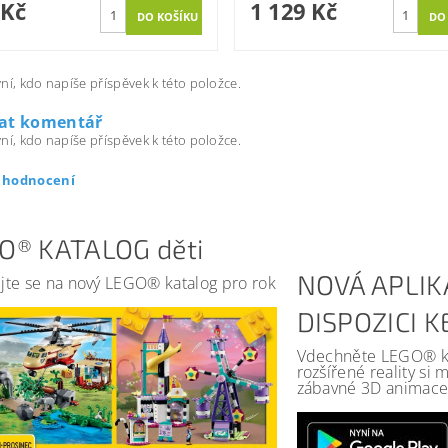
 Kč
1 129 Kč
ní, kdo napíše příspěvek k této položce.
dat komentář
ní, kdo napíše příspěvek k této položce.
t hodnocení
O® KATALOG děti
NOVÁ APLIK
jte se na nový LEGO® katalog pro rok
DISPOZICI 
Vdechněte LEGO® kat
rozšířené reality si
zábavné 3D animace 