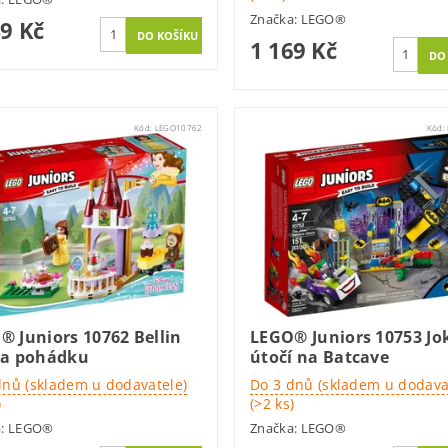
Značka:
LEGO®
49 Kč
1 169 Kč
Kód:
LEGO10762
Kód:
® Juniors 10762 Bellin
LEGO® Juniors 10753 Jo
na pohádku
útočí na Batcave
dnů (skladem u dodavatele)
Do 3 dnů (skladem u dodava
)
(>2 ks)
a:
LEGO®
Značka:
LEGO®