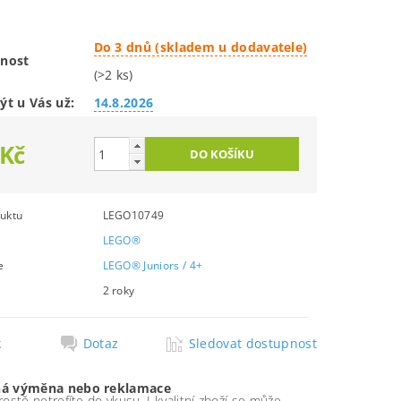
Do 3 dnů (skladem u dodavatele)
nost
(>2 ks)
ýt u Vás už:
14.8.2026
 Kč
uktu
LEGO10749
LEGO®
e
LEGO® Juniors / 4+
2 roky
k
Dotaz
Sledovat dostupnost
á výměna nebo reklamace
ostě netrefíte do vkusu. I kvalitní zboží se může