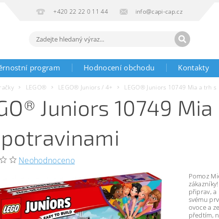
+420 22 22 0 11 44
info@capi-cap.cz
ěrnostní program
Hodnocení obchodu
Kontakty
račky
LEGO®
LEGO® Juniors / 4+
LEGO® Juniors 10749 Mia a trh s
GO® Juniors 10749 Mia 
opotravinami
Neohodnoceno
Pomoz Mie 
zákazníky
připrav, a
svému prv
ovoce a z
předtím, 