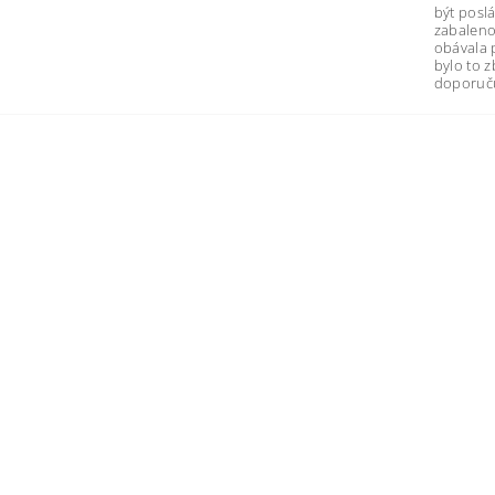
být poslá
zabaleno
obávala 
bylo to 
doporuču