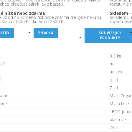
chce předávat dárek jak z bazaru.
rozbít. Ale
é nízké nebo zdarma
Skladem =
 už od 45 Kč nebo dokonce zdarma dle výše nákupu -
Skladem u 
místa od 1500 Kč, kurýr od 2500 Kč.
rovnou vyzv
ETRY
ZNAČKA
SOUVISEJÍCÍ
PRODUKTY
t
0.3 kg
ie?
ne
unisex
)
4 let
7 let
name
Mia's Orga
name
Mia a trh s
LEGO Junio
plastové
26,2