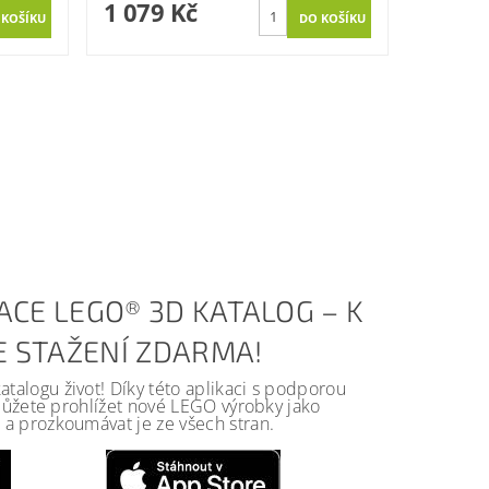
1 079 Kč
ACE LEGO® 3D KATALOG – K
KE STAŽENÍ ZDARMA!
alogu život! Díky této aplikaci s podporou
 můžete prohlížet nové LEGO výrobky jako
a prozkoumávat je ze všech stran.