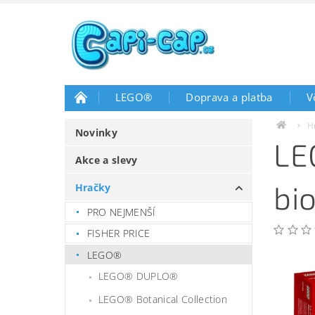
LEGO®
Doprava a platba
V
H
Novinky
LE
Akce a slevy
bi
Hračky
PRO NEJMENŠÍ
FISHER PRICE
LEGO®
LEGO® DUPLO®
LEGO® Botanical Collection