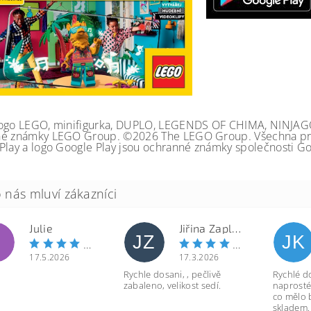
ogo LEGO, minifigurka, DUPLO, LEGENDS OF CHIMA, NINJA
é známky LEGO Group. ©2026 The LEGO Group. Všechna prá
Play a logo Google Play jsou ochranné známky společnosti Go
Julie
Jiřina Zapletalová
JZ
JK
17.5.2026
17.3.2026
Rychle dosani, , pečlivě
Rychlé d
zabaleno, velikost sedí.
naprosté
co mělo 
skladem.