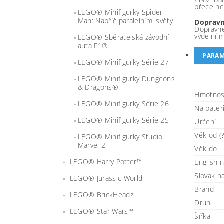
přece ne
LEGO® Minifigurky Spider-
Man: Napříč paralelními světy
Dopravn
Dopravné
výdejní 
LEGO® Sběratelská závodní
auta F1®
PARAM
LEGO® Minifigurky Série 27
LEGO® Minifigurky Dungeons
& Dragons®
Hmotnos
LEGO® Minifigurky Série 26
Na bater
LEGO® Minifigurky Série 25
Určení
Věk od (?
LEGO® Minifigurky Studio
Marvel 2
Věk do
LEGO® Harry Potter™
English 
Slovak 
LEGO® Jurassic World
Brand
LEGO® BrickHeadz
Druh
LEGO® Star Wars™
Šířka