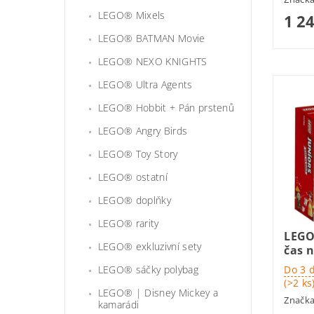
LEGO® Mixels
1 2
LEGO® BATMAN Movie
LEGO® NEXO KNIGHTS
LEGO® Ultra Agents
LEGO® Hobbit + Pán prstenů
LEGO® Angry Birds
LEGO® Toy Story
LEGO® ostatní
LEGO® doplňky
LEGO® rarity
LEGO
LEGO® exkluzivní sety
čas 
LEGO® sáčky polybag
Do 3 
(>2 ks
LEGO® | Disney Mickey a
Značk
kamarádi