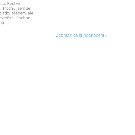
no. Pečlivě
. Trochu jsem se
platby předem, ale
zbytečné. Obchod
ji.
Zobrazit další hodnocení