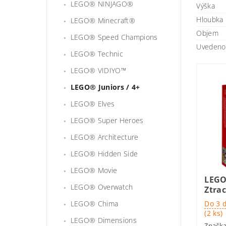
LEGO® NINJAGO®
Výška
Hloubka
LEGO® Minecraft®
Objem
LEGO® Speed Champions
Uvedeno 
LEGO® Technic
LEGO® VIDIYO™
LEGO® Juniors / 4+
LEGO® Elves
LEGO® Super Heroes
LEGO® Architecture
LEGO® Hidden Side
LEGO® Movie
LEGO
LEGO® Overwatch
Ztra
LEGO® Chima
Do 3 
(2 ks)
LEGO® Dimensions
Značk