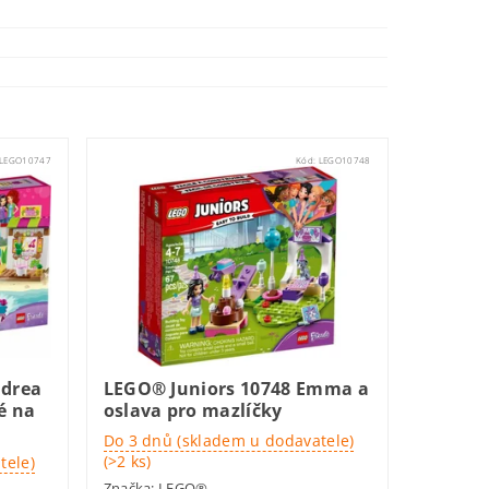
LEGO10747
Kód:
LEGO10748
ndrea
LEGO® Juniors 10748 Emma a
é na
oslava pro mazlíčky
Do 3 dnů (skladem u dodavatele)
(>2 ks)
tele)
Značka:
LEGO®