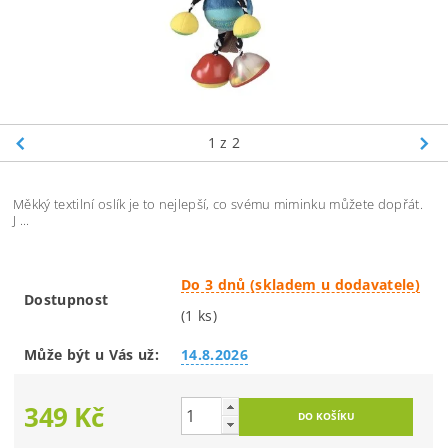
1
z 2
Měkký textilní oslík je to nejlepší, co svému miminku můžete dopřát.
J ...
Do 3 dnů (skladem u dodavatele)
Dostupnost
(1 ks)
Může být u Vás už:
14.8.2026
349 Kč