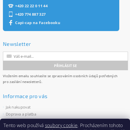
+420 22 22 0 11 44
+420 774 887 327
Capi-cap na Facebooku
Newsletter
Vložením emailu souhlasíte se
zpracováním osobních údajů
potřebných
pro zasílání newsletterů.
Informace pro vás
Jak nakupovat
Doprava a platba
Obchodní podmínky
Tento web používá
soubory cookie
. Procházením tohoto
Ochrana osobních údajů