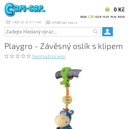
0 Kč
CZK
BGN
EUR
HUF
PLN
RON
+420 22 22 0 11 44
info@capi-cap.cz
Playgro - Závěsný oslík s klipem
Neohodnoceno