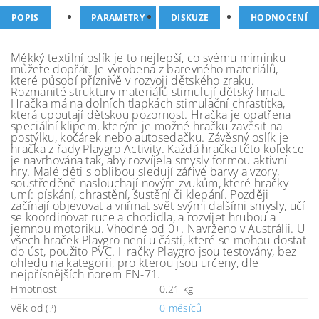
POPIS
PARAMETRY
DISKUZE
HODNOCENÍ
Měkký textilní oslík je to nejlepší, co svému miminku
můžete dopřát. Je vyrobena z barevného materiálů,
které působí příznivě v rozvoji dětského zraku.
Rozmanité struktury materiálů stimulují dětský hmat.
Hračka má na dolních tlapkách stimulační chrastítka,
která upoutají dětskou pozornost. Hračka je opatřena
speciální klipem, kterým je možné hračku zavěsit na
postýlku, kočárek nebo autosedačku. Závěsný oslík je
hračka z řady Playgro Activity. Každá hračka této kolekce
je navrhována tak, aby rozvíjela smysly formou aktivní
hry. Malé děti s oblibou sledují zářivé barvy a vzory,
soustředěně naslouchají novým zvukům, které hračky
umí: pískání, chrastění, šustění či klepání. Později
začínají objevovat a vnímat svět svými dalšími smysly, učí
se koordinovat ruce a chodidla, a rozvíjet hrubou a
jemnou motoriku. Vhodné od 0+. Navrženo v Austrálii. U
všech hraček Playgro není u částí, které se mohou dostat
do úst, použito PVC. Hračky Playgro jsou testovány, bez
ohledu na kategorii, pro kterou jsou určeny, dle
nejpřísnějších norem EN-71.
Hmotnost
0.21 kg
Věk od (?)
0 měsíců