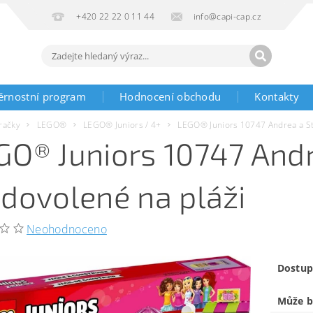
+420 22 22 0 11 44
info@capi-cap.cz
ěrnostní program
Hodnocení obchodu
Kontakty
račky
LEGO®
LEGO® Juniors / 4+
LEGO® Juniors 10747 Andrea a St
GO® Juniors 10747 And
 dovolené na pláži
Neohodnoceno
Dostup
Může b