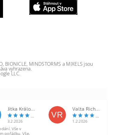
GO, BIONICLE, MINDSTORMS a MIXELS jsou
va vyhrazena.
ogle LLC.
Jitka Královcová
Valta Richard
VR
3.2.2026
1.2.2026
odání. Vše v
m pořádku. Vše,