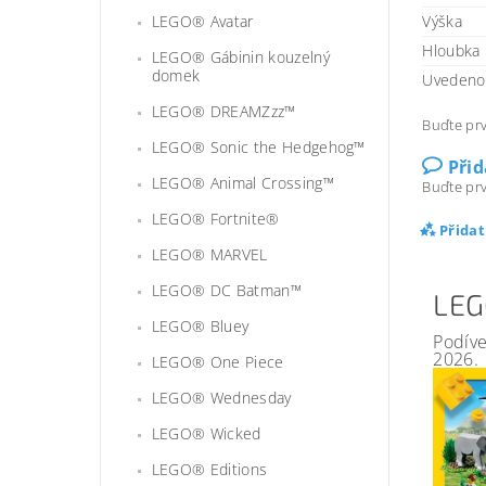
LEGO® Avatar
Výška
Hloubka
LEGO® Gábinin kouzelný
domek
Uvedeno 
LEGO® DREAMZzz™
Buďte prv
LEGO® Sonic the Hedgehog™
Při
LEGO® Animal Crossing™
Buďte prv
LEGO® Fortnite®
Přida
LEGO® MARVEL
LEGO® DC Batman™
LEG
LEGO® Bluey
Podíve
2026.
LEGO® One Piece
LEGO® Wednesday
LEGO® Wicked
LEGO® Editions