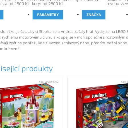
místa od 1500 Kč, kurýr od 2500 Kč.
rovnou vyzv
PARAMETRY
ZNAČKA
í sluníčko, je čas, aby si Stephanie a Andrea začaly hrát! Vydej se na LEGO 
k rychlému motorovému člunu a koupej se v moři společně s roztomilým de
dávají zpět na pobřeží, kde si vezmou chlazený nápoj předtím, než si odp
ím krémem!
isející produkty
Kód:
LEGO10762
Kód: