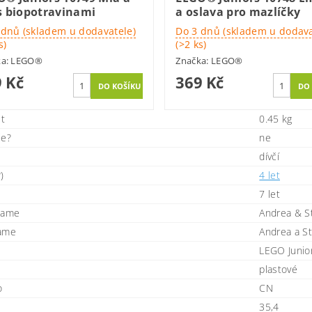
s biopotravinami
a oslava pro mazlíčky
 dnů (skladem u dodavatele)
Do 3 dnů (skladem u dodava
s)
(>2 ks)
ka:
LEGO®
Značka:
LEGO®
 Kč
369 Kč
t
0.45 kg
ie?
ne
dívčí
)
4 let
7 let
name
Andrea & S
name
Andrea a St
LEGO Junio
plastové
o
CN
35,4