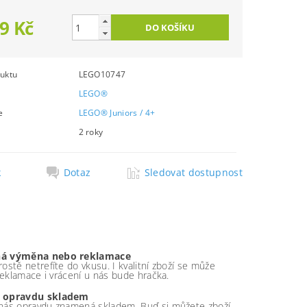
9 Kč
uktu
LEGO10747
LEGO®
e
LEGO® Juniors / 4+
2 roky
k
Dotaz
Sledovat dostupnost
á výměna nebo reklamace
ostě netrefíte do vkusu. I kvalitní zboží se může
 reklamace i vrácení u nás bude hračka.
 opravdu skladem
nás opravdu znamená skladem. Buď si můžete zboží