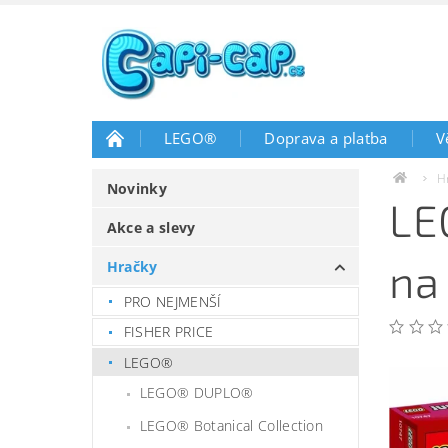
LEGO®
Doprava a platba
V
H
Novinky
LE
Akce a slevy
na
Hračky
PRO NEJMENŠÍ
FISHER PRICE
LEGO®
LEGO® DUPLO®
LEGO® Botanical Collection