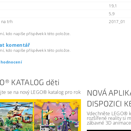
19,1
5,9
na trh
2017_01
ní, kdo napíše příspěvek k této položce.
dat komentář
ní, kdo napíše příspěvek k této položce.
t hodnocení
O® KATALOG děti
NOVÁ APLIK
jte se na nový LEGO® katalog pro rok
DISPOZICI 
Vdechněte LEGO® kat
rozšířené reality si
zábavné 3D animace 