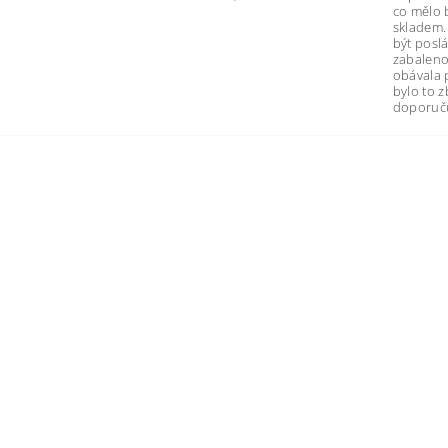
co mělo 
skladem.
být poslá
zabaleno
obávala 
bylo to 
doporuču