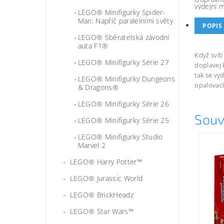
výdejní 
LEGO® Minifigurky Spider-
Man: Napříč paralelními světy
POPIS
LEGO® Sběratelská závodní
auta F1®
Když svít
LEGO® Minifigurky Série 27
doplavej 
tak se vy
LEGO® Minifigurky Dungeons
opalovac
& Dragons®
LEGO® Minifigurky Série 26
Souv
LEGO® Minifigurky Série 25
LEGO® Minifigurky Studio
Marvel 2
LEGO® Harry Potter™
LEGO® Jurassic World
LEGO® BrickHeadz
LEGO® Star Wars™