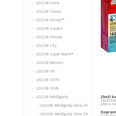
LEGO® Icons
LEGO® Classic
LEGO® Disney™
LEGO® Creator
LEGO® Friends
LEGO® City
LEGO® Super Mario™
LEGO® Minions
LEGO® Art
LEGO® DOTS
LEGO® Trolls
LEGO® Minifigurky
Zboží b
Zboží bal
přece ne
LEGO® Minifigurky Série 29
Dopravn
LEGO® Minifigurky Série 28
Dopravné