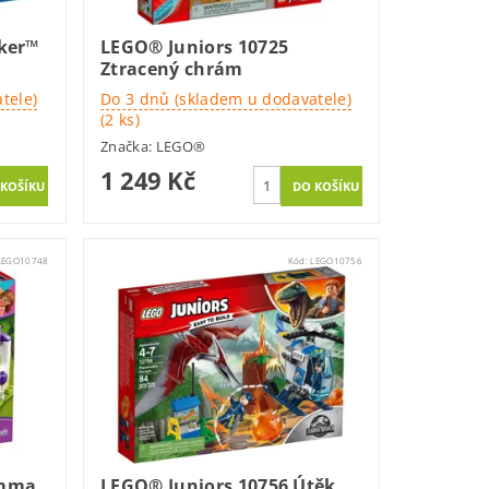
oker™
LEGO® Juniors 10725
Ztracený chrám
tele)
Do 3 dnů (skladem u dodavatele)
(2 ks)
Značka:
LEGO®
1 249 Kč
LEGO10748
Kód:
LEGO10756
Emma
LEGO® Juniors 10756 Útěk