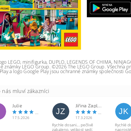
ogo LEGO, minifigurka, DUPLO, LEGENDS OF CHIMA, NINJA
é známky LEGO Group. ©2026 The LEGO Group. Všechna prá
Play a logo Google Play jsou ochranné známky společnosti Go
Julie
Jiřina Zapletalová
JZ
JK
17.5.2026
17.3.2026
Rychle dosani, , pečlivě
Rychlé d
zabaleno, velikost sedí.
naprosté