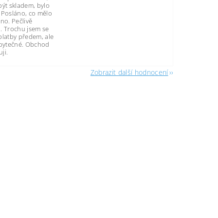
být skladem, bylo
 Posláno, co mělo
no. Pečlivě
. Trochu jsem se
platby předem, ale
zbytečné. Obchod
ji.
Zobrazit další hodnocení