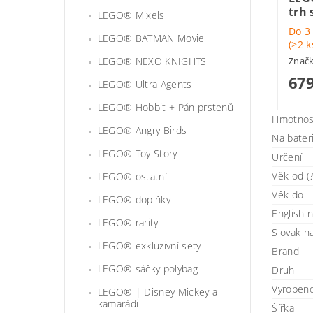
trh 
LEGO® Mixels
Do 3
LEGO® BATMAN Movie
(>2 k
LEGO® NEXO KNIGHTS
Znač
679
LEGO® Ultra Agents
LEGO® Hobbit + Pán prstenů
Hmotnos
LEGO® Angry Birds
Na bater
LEGO® Toy Story
Určení
Věk od (?
LEGO® ostatní
Věk do
LEGO® doplňky
English 
LEGO® rarity
Slovak 
LEGO® exkluzivní sety
Brand
LEGO® sáčky polybag
Druh
Vyroben
LEGO® | Disney Mickey a
kamarádi
Šířka