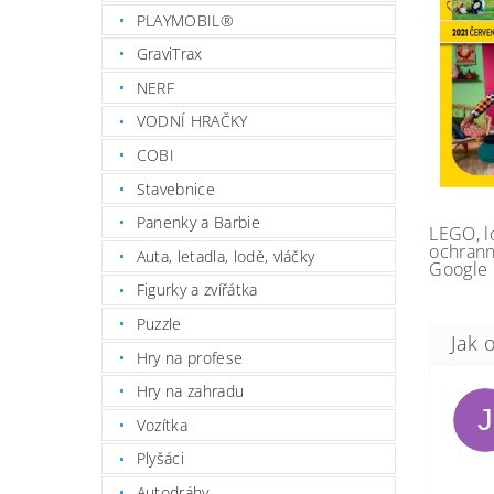
PLAYMOBIL®
GraviTrax
NERF
VODNÍ HRAČKY
COBI
Stavebnice
Panenky a Barbie
LEGO, l
ochrann
Auta, letadla, lodě, vláčky
Google 
Figurky a zvířátka
Puzzle
Hry na profese
Hry na zahradu
J
Vozítka
Plyšáci
Autodráhy