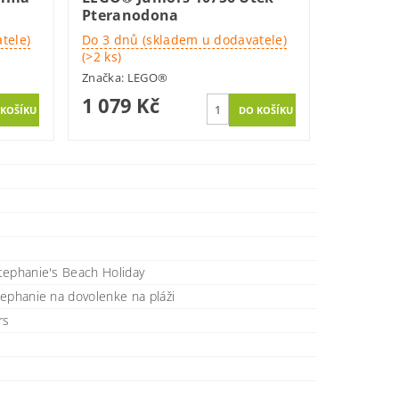
Pteranodona
tele)
Do 3 dnů (skladem u dodavatele)
(>2 ks)
Značka:
LEGO®
1 079 Kč
tephanie's Beach Holiday
ephanie na dovolenke na pláži
rs