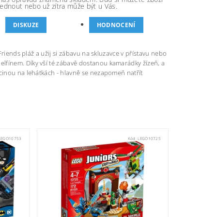
ednout nebo už zítra může být u Vás.
DISKUZE
HODNOCENÍ
Friends pláž a užij si zábavu na skluzavce v přístavu nebo
lfínem. Díky vší té zábavě dostanou kamarádky žízeň, a
ocinou na lehátkách - hlavně se nezapomeň natřít
LEGO10753
Kód:
LEGO10725