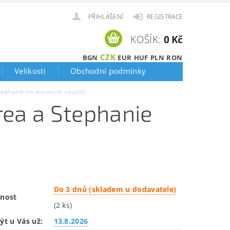
PŘIHLÁŠENÍ
REGISTRACE
KOŠÍK:
0 Kč
CZK
BGN
EUR
HUF
PLN
RON
Velikosti
Obchodní podmínky
ephanie na dovolené na pláži
rea a Stephanie
Do 3 dnů (skladem u dodavatele)
nost
(2 ks)
ýt u Vás už:
13.8.2026