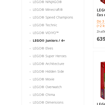
LEGO® NINJAGO®
LEGO® Minecraft®
LEGO
čas
LEGO® Speed Champions
Do 3
LEGO® Technic
(>2 k
Znač
LEGO® VIDIYO™
639
LEGO® Juniors / 4+
LEGO® Elves
LEGO® Super Heroes
LEGO® Architecture
LEGO® Hidden Side
LEGO® Movie
LEGO® Overwatch
LEGO® Chima
LEGO® Dimensions
LEG