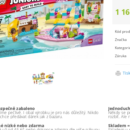
1 16
Kód prod
Značka
Kategori
Záruka
Tis
ezpečně zabaleno
Jednoduch
íme pečlivě. I obal výrobku je pro nás důležitý. Nikdo
Někdy se pr
chce předávat dárek jak z bazaru.
rozbít. Ale
é nízké nebo zdarma
Skladem =
 už od 45 Kč nebo dokonce zdarma dle výše nákupu -
Skladem u 