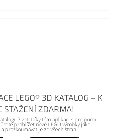
ACE LEGO® 3D KATALOG – K
KE STAŽENÍ ZDARMA!
alogu život! Díky této aplikaci s podporou
 můžete prohlížet nové LEGO výrobky jako
a prozkoumávat je ze všech stran.