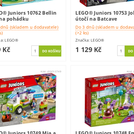
® Juniors 10762 Bellin
LEGO® Juniors 10753 J
 na pohádku
útočí na Batcave
 dnů (skladem u dodavatele)
Do 3 dnů (skladem u dodava
s)
(>2 ks)
ka:
LEGO®
Značka:
LEGO®
 Kč
1 129 Kč
Kód:
LEGO10749
Kód:
O® Juniors 10749 Mia a
LEGO® Juniors 10748 