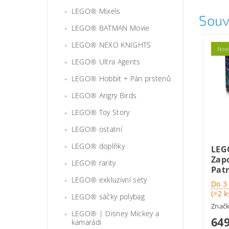
LEGO® Mixels
Souv
LEGO® BATMAN Movie
LEGO® NEXO KNIGHTS
Nov
LEGO® Ultra Agents
LEGO® Hobbit + Pán prstenů
LEGO® Angry Birds
LEGO® Toy Story
LEGO® ostatní
LEGO® doplňky
LEG
Zapo
LEGO® rarity
Pat
LEGO® exkluzivní sety
Do 3
(>2 k
LEGO® sáčky polybag
Znač
LEGO® | Disney Mickey a
649
kamarádi