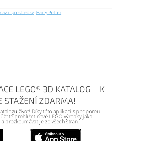
ravní prostředky
,
Harry Potter
ACE LEGO® 3D KATALOG – K
KE STAŽENÍ ZDARMA!
alogu život! Díky této aplikaci s podporou
 můžete prohlížet nové LEGO výrobky jako
a prozkoumávat je ze všech stran.