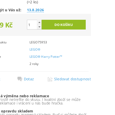
(>2 ks)
ýt u Vás už:
13.8.2026
9 Kč
uktu
LEGO75953
LEGO®
e
LEGO® Harry Potter™
2 roky
k
Dotaz
Sledovat dostupnost
á výměna nebo reklamace
ostě netrefíte do vkusu. I kvalitní zboží se může
 reklamace i vrácení u nás bude hračka.
 opravdu skladem
nás opravdu znamená skladem. Buď si můžete zboží