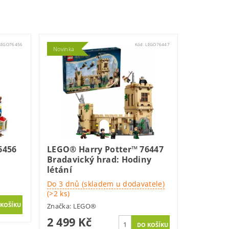
LEGO76456
Kód:
LEGO76447
Novinka
6456
LEGO® Harry Potter™ 76447
5
Bradavický hrad: Hodiny
létání
Do 3 dnů (skladem u dodavatele)
(>2 ks)
Značka:
LEGO®
2 499 Kč