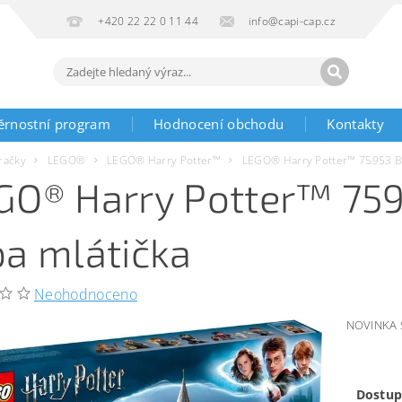
+420 22 22 0 11 44
info@capi-cap.cz
ěrnostní program
Hodnocení obchodu
Kontakty
račky
LEGO®
LEGO® Harry Potter™
LEGO® Harry Potter™ 75953 Br
GO® Harry Potter™ 759
ba mlátička
Neohodnoceno
NOVINKA 
Dostup