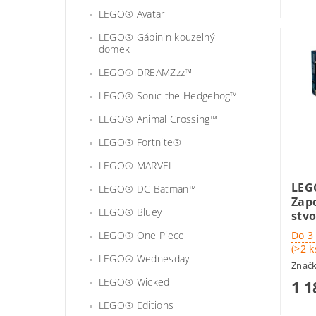
LEGO® Avatar
LEGO® Gábinin kouzelný
domek
LEGO® DREAMZzz™
LEGO® Sonic the Hedgehog™
LEGO® Animal Crossing™
LEGO® Fortnite®
LEGO® MARVEL
LEG
LEGO® DC Batman™
Zap
LEGO® Bluey
stvo
Do 3
LEGO® One Piece
(>2 k
LEGO® Wednesday
Znač
LEGO® Wicked
1 1
LEGO® Editions