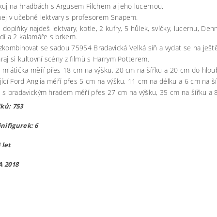
kuj na hradbách s Argusem Filchem a jeho lucernou.
ej v učebně lektvary s profesorem Snapem.
 doplňky najdeš lektvary, kotle, 2 kufry, 5 hůlek, svíčky, lucernu, Den
dí a 2 kalamáře s brkem.
zkombinovat se sadou 75954 Bradavická Velká síň a vydat se na ješt
raj si kultovní scény z filmů s Harrym Potterem.
 mlátička měří přes 18 cm na výšku, 20 cm na šířku a 20 cm do hlou
jící Ford Anglia měří přes 5 cm na výšku, 11 cm na délku a 6 cm na ší
 s bradavickým hradem měří přes 27 cm na výšku, 35 cm na šířku a 
lků: 753
nifigurek: 6
 let
 2018
3