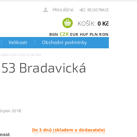
PŘIHLÁŠENÍ
REGISTRACE
KOŠÍK:
0 Kč
CZK
BGN
EUR
HUF
PLN
RON
Velikosti
Obchodní podmínky
adavická vrba mlátička
53 Bradavická
Srpen 2018!
Do 3 dnů (skladem u dodavatele)
nost