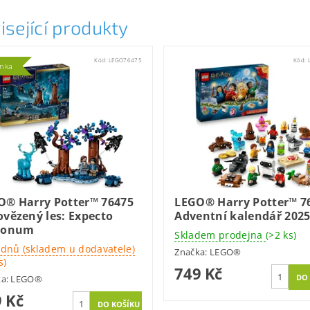
isející produkty
Kód:
LEGO76475
Kód:
inka
O® Harry Potter™ 76475
LEGO® Harry Potter™ 7
vězený les: Expecto
Adventní kalendář 202
ronum
Skladem prodejna
(>2 ks)
 dnů (skladem u dodavatele)
Značka:
LEGO®
s)
749 Kč
ka:
LEGO®
 Kč