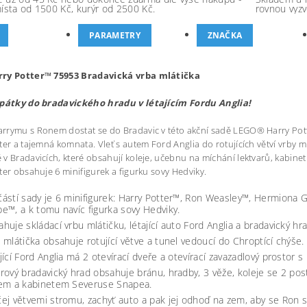
místa od 1500 Kč, kurýr od 2500 Kč.
rovnou vyzv
PARAMETRY
ZNAČKA
ry Potter™ 75953 Bradavická vrba mlátička
zpátky do bradavického hradu v létajícím Fordu Anglia!
rymu s Ronem dostat se do Bradavic v této akční sadě LEGO® Harry Pott
ter a tajemná komnata. Vleť s autem Ford Anglia do rotujících větví vrby 
v Bradavicích, které obsahují koleje, učebnu na míchání lektvarů, kabinet
ter obsahuje 6 minifigurek a figurku sovy Hedviky.
ástí sady je 6 minifigurek: Harry Potter™, Ron Weasley™, Hermiona G
e™, a k tomu navíc figurka sovy Hedviky.
huje skládací vrbu mlátičku, létající auto Ford Anglia a bradavický hra
 mlátička obsahuje rotující větve a tunel vedoucí do Chroptící chýše.
jící Ford Anglia má 2 otevírací dveře a otevírací zavazadlový prostor s 
rový bradavický hrad obsahuje bránu, hradby, 3 věže, koleje se 2 po
lem a kabinetem Severuse Snapea.
ej větvemi stromu, zachyť auto a pak jej odhoď na zem, aby se Ron s