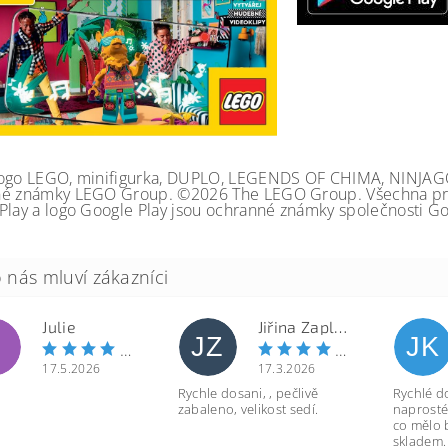
ogo LEGO, minifigurka, DUPLO, LEGENDS OF CHIMA, NINJA
é známky LEGO Group. ©2026 The LEGO Group. Všechna prá
Play a logo Google Play jsou ochranné známky společnosti Go
Julie
Jiřina Zapletalová
JZ
JK
17.5.2026
17.3.2026
Rychle dosani, , pečlivě
Rychlé d
zabaleno, velikost sedí.
naprosté
co mělo 
skladem.