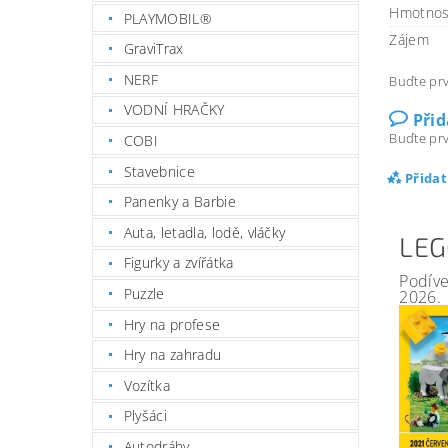
Hmotnos
PLAYMOBIL®
Zájem
GraviTrax
NERF
Buďte prv
VODNÍ HRAČKY
Při
Buďte prv
COBI
Stavebnice
Přida
Panenky a Barbie
Auta, letadla, lodě, vláčky
LEG
Figurky a zvířátka
Podíve
Puzzle
2026.
Hry na profese
Hry na zahradu
Vozítka
Plyšáci
Autodráhy