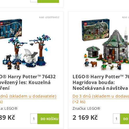
Kód:
LEGO76432
Kód:
O® Harry Potter™ 76432
LEGO® Harry Potter™ 7
ovězený les: Kouzelná
Hagridova bouda:
ření
Neočekávaná návštěva
 dnů (skladem u dodavatele)
Do 3 dnů (skladem u dodava
s)
(>2 ks)
ka:
LEGO®
Značka:
LEGO®
89 Kč
2 169 Kč