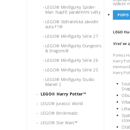
výdejní 
LEGO® Minifigurky Spider-
Man: Napříč paralelními světy
POPIS
LEGO® Sběratelská závodní
auta F1®
LEGO Har
LEGO® Minifigurky Série 27
Vrať se 
LEGO® Minifigurky Dungeons
& Dragons®
Pomoz Har
LEGO® Minifigurky Série 26
Harry Pot
Hermioně 
LEGO® Minifigurky Série 25
Harry Pot
LEGO® Minifigurky Studio
Souč
Marvel 2
Snap
LEGO® Harry Potter™
Obsa
Vrba
LEGO® Jurassic World
Léta
LEGO® BrickHeadz
3pat
sto
LEGO® Star Wars™
Otáč