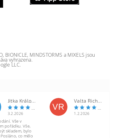
GO, BIONICLE, MINDSTORMS a MIXELS jsou
va vyhrazena.
ogle LLC.
Jitka Královcová
Valta Richard
VR
3.2.2026
1.2.2026
odání. Vše v
m pořádku. Vše,
být skladem, bylo
 Posláno, co mělo