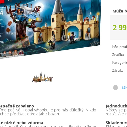
Může b
2 99
Kód prod
Značka
Kategori
Záruka
Tis
ezpečně zabaleno
Jednoduch
íme pečlivě. I obal výrobku je pro nás důležitý. Nikdo
Někdy se pr
chce předávat dárek jak z bazaru.
rozbít. Ale
é nízké nebo zdarma
Skladem =
 už od 45 Kč nebo dokonce zdarma dle výše nákupu -
Skladem u 