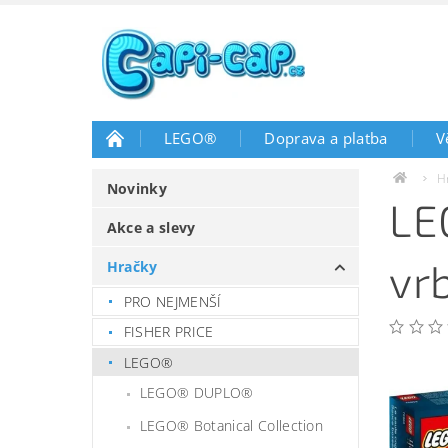
LEGO®
Doprava a platba
V
H
Novinky
LE
Akce a slevy
vr
Hračky
PRO NEJMENŠÍ
FISHER PRICE
LEGO®
LEGO® DUPLO®
LEGO® Botanical Collection