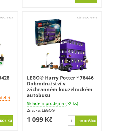
LEGO76428
Kód:
LEGO76446
6428
LEGO® Harry Potter™ 76446
Dobrodružství v
záchranném kouzelnickém
autobusu
tele)
Skladem prodejna
(>2 ks)
Značka:
LEGO®
1 099 Kč