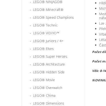
LEGO® NINJAGO®
Hlíd
Mích
LEGO® Minecraft®
Mezi
LEGO® Speed Champions
nářa
Lze 
LEGO® Technic
Přeh
LEGO® VIDIYO™
Vrba
Léta
LEGO® Juniors / 4+
Část
LEGO® Elves
Počet dí
LEGO® Super Heroes
Počet mi
LEGO® Architecture
Věk: 8-14
LEGO® Hidden Side
LEGO® Movie
NOVINKA
LEGO® Overwatch
lego7595
LEGO® Chima
LEGO® Dimensions