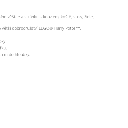
ního věštce a stránku s kouzlem, koště, stoly, židle,
ě větší dobrodružství LEGO® Harry Potter™.
bky.
řku.
8 cm do hloubky.