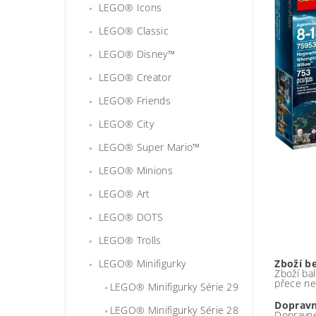
LEGO® Icons
LEGO® Classic
LEGO® Disney™
LEGO® Creator
LEGO® Friends
LEGO® City
LEGO® Super Mario™
LEGO® Minions
LEGO® Art
LEGO® DOTS
LEGO® Trolls
LEGO® Minifigurky
Zboží b
Zboží bal
přece ne
LEGO® Minifigurky Série 29
Dopravn
LEGO® Minifigurky Série 28
Dopravné