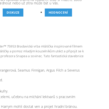
ednout nebo už zítra může být u Vás.
DISKUZE
HODNOCENÍ
er™ 75953 Bradavická vrba mlátička inspirované filmem
mlátičky a pomoz mladým kouzelníkům utéct a připojit se k
 profesora Snapea a sovinec. Tato fantastická stavebnice
rangerová, Seamus Finnigan, Argus Filch a Severus
d.
kufry.
stelemi, učebnu na míchání lektvarů s pracovním
 Harrym mohli dostat ven a projet hradní bránou.