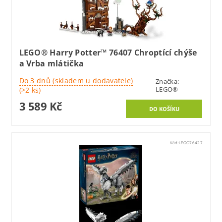
LEGO® Harry Potter™ 76407 Chroptící chýše
a Vrba mlátička
Do 3 dnů (skladem u dodavatele)
Značka:
LEGO®
(>2 ks)
3 589 Kč
Kód:
LEGO76427