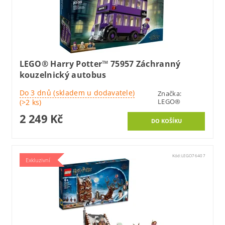
LEGO® Harry Potter™ 75957 Záchranný
kouzelnický autobus
Do 3 dnů (skladem u dodavatele)
Značka:
LEGO®
(>2 ks)
2 249 Kč
Kód:
LEGO76407
Exkluzivní