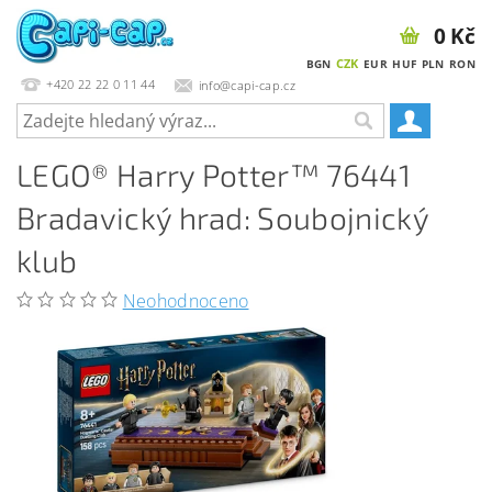
0 Kč
CZK
BGN
EUR
HUF
PLN
RON
+420 22 22 0 11 44
info@capi-cap.cz
LEGO® Harry Potter™ 76441
Bradavický hrad: Soubojnický
klub
Neohodnoceno