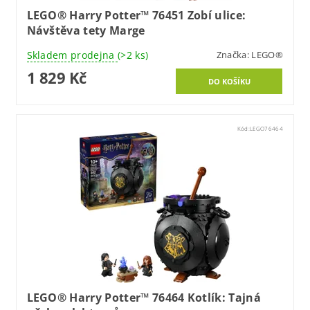
LEGO® Harry Potter™ 76451 Zobí ulice:
Návštěva tety Marge
Skladem prodejna
(>2 ks)
Značka:
LEGO®
1 829 Kč
Kód:
LEGO76464
LEGO® Harry Potter™ 76464 Kotlík: Tajná