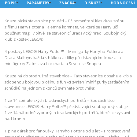
POPIS
PARAMETRY
ZNAČKA
DISKUZE
HODNOCENÍ
Kouzelnická stavebnice pro děti – Připomeňte si klasickou scénu
z filmu Harry Potter a Tajemná komnata, ve které se Harry učí
používat magii v bitvě, se stavebnicí Bradavický hrad: Soubojnický
klub z kostek LEGO®
4 postavy LEGO® Harry Potter™ – Minifigurky Harryho Pottera a
Draca Malfoye, každá s hůlkou a dílky představujícími kouzla, a
minifigurky Zlatoslava Lockharta a Severuse Snapea
Kouzelná dobrodružná stavebnice – Tato stavebnice obsahuje krb a
zdobenou bojovou plošinu s funkcí svržení minifigurky (zatlačením
schůdků na jednom z konců svrhnete protivníka)
1 ze 14 sběratelských bradavických portrétů – Součástí této
stavebnice LEGO® Harry Potter™ představující soubojnický klub je
1 ze 14 náhodně vybraných bradavických portrétů, které lze vystavit
nad krbem
Tip na dárek pro fanoušky Harryho Pottera od 8 let – Propracovaná