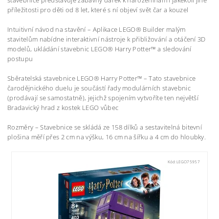
stavebnice představuje zábavný dárek k narozeninám i jakékoli jiné
příležitosti pro děti od 8 let, které s ní objeví svět čar a kouzel
Intuitivní návod na stavění – Aplikace LEGO® Builder malým
stavitelům nabídne interaktivní nástroje k přibližování a otáčení 3D
modelů, ukládání stavebnic LEGO® Harry Potter™ a sledování
postupu
Sběratelská stavebnice LEGO® Harry Potter™ – Tato stavebnice
čarodějnického duelu je součástí řady modulárních stavebnic
(prodávají se samostatně), jejichž spojením vytvoříte ten největší
Bradavický hrad z kostek LEGO vůbec
Rozměry – Stavebnice se skládá ze 158 dílků a sestavitelná bitevní
plošina měří přes 2 cm na výšku, 16 cm na šířku a 4 cm do hloubky.
Kód:
LEGO75957