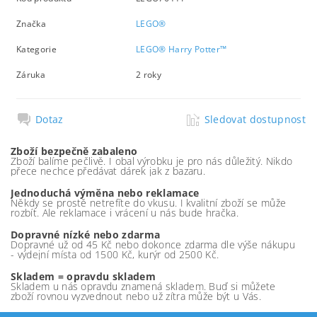
Značka
LEGO®
Kategorie
LEGO® Harry Potter™
Záruka
2 roky
Dotaz
Sledovat dostupnost
Zboží bezpečně zabaleno
Zboží balíme pečlivě. I obal výrobku je pro nás důležitý. Nikdo
přece nechce předávat dárek jak z bazaru.
Jednoduchá výměna nebo reklamace
Někdy se prostě netrefíte do vkusu. I kvalitní zboží se může
rozbít. Ale reklamace i vrácení u nás bude hračka.
Dopravné nízké nebo zdarma
Dopravné už od 45 Kč nebo dokonce zdarma dle výše nákupu
- výdejní místa od 1500 Kč, kurýr od 2500 Kč.
Skladem = opravdu skladem
Skladem u nás opravdu znamená skladem. Buď si můžete
zboží rovnou vyzvednout nebo už zítra může být u Vás.