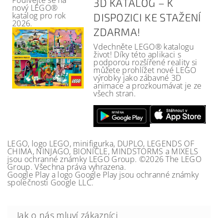
Podívejte se na
3D KATALOG – K
nový LEGO®
katalog pro rok
DISPOZICI KE STAŽENÍ
2026.
ZDARMA!
Vdechněte LEGO® katalogu
život! Díky této aplikaci s
podporou rozšířené reality si
můžete prohlížet nové LEGO
výrobky jako zábavné 3D
animace a prozkoumávat je ze
všech stran.
LEGO, logo LEGO, minifigurka, DUPLO, LEGENDS OF
CHIMA, NINJAGO, BIONICLE, MINDSTORMS a MIXELS
jsou ochranné známky LEGO Group. ©2026 The LEGO
Group. Všechna práva vyhrazena.
Google Play a logo Google Play jsou ochranné známky
společnosti Google LLC.