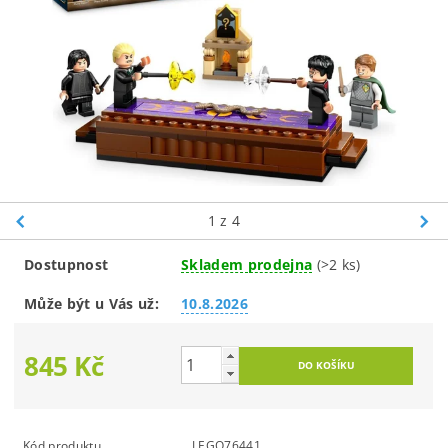
1
z 4
Dostupnost
Skladem prodejna
(>2 ks)
Může být u Vás už:
10.8.2026
845 Kč
Kód produktu
LEGO76441