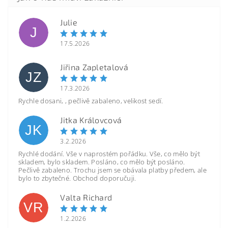
Julie
J
17.5.2026
Jiřina Zapletalová
JZ
17.3.2026
Rychle dosani, , pečlivě zabaleno, velikost sedí.
Jitka Královcová
JK
3.2.2026
Rychlé dodání. Vše v naprostém pořádku. Vše, co mělo být
skladem, bylo skladem. Posláno, co mělo být posláno.
Pečlivě zabaleno. Trochu jsem se obávala platby předem, ale
bylo to zbytečné. Obchod doporučuji.
Valta Richard
VR
1.2.2026