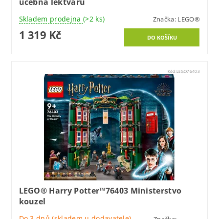
učebna lektvarů
Skladem prodejna
(>2 ks)
Značka:
LEGO®
1 319 Kč
Kód:
LEGO76403
LEGO® Harry Potter™76403 Ministerstvo
kouzel
Do 3 dnů (skladem u dodavatele)