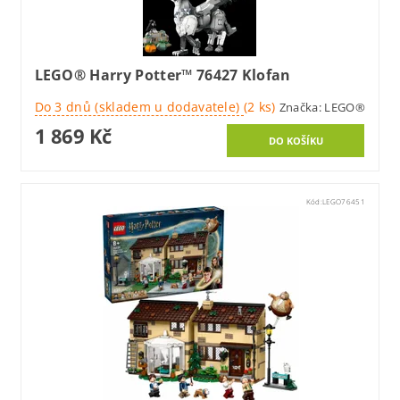
LEGO® Harry Potter™ 76427 Klofan
Do 3 dnů (skladem u dodavatele)
(2 ks)
Značka:
LEGO®
1 869 Kč
Kód:
LEGO76451