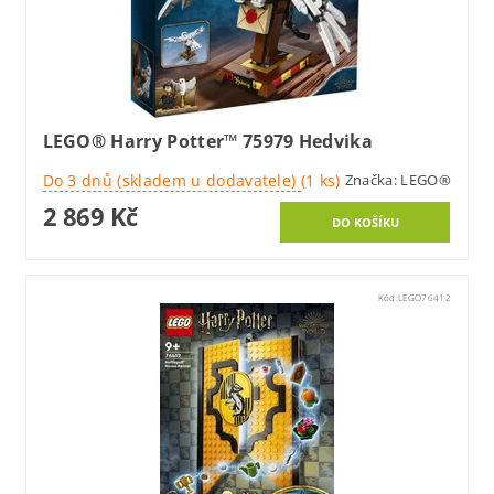
LEGO® Harry Potter™ 75979 Hedvika
Do 3 dnů (skladem u dodavatele)
(1 ks)
Značka:
LEGO®
2 869 Kč
Kód:
LEGO76412