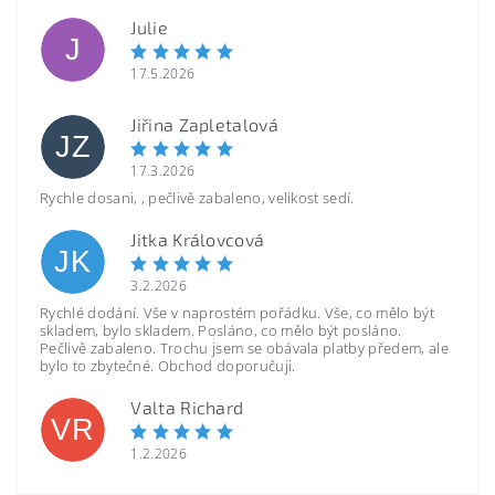
Julie
J
17.5.2026
Jiřina Zapletalová
JZ
17.3.2026
Rychle dosani, , pečlivě zabaleno, velikost sedí.
Jitka Královcová
JK
3.2.2026
Rychlé dodání. Vše v naprostém pořádku. Vše, co mělo být
skladem, bylo skladem. Posláno, co mělo být posláno.
Pečlivě zabaleno. Trochu jsem se obávala platby předem, ale
bylo to zbytečné. Obchod doporučuji.
Valta Richard
VR
1.2.2026