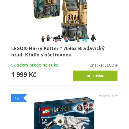
LEGO® Harry Potter™ 76463 Bradavický
hrad: Křídlo s ošetřovnou
Skladem prodejna
(1 ks)
Značka:
LEGO®
1 999 Kč
Kód:
LEGO75979
Tip