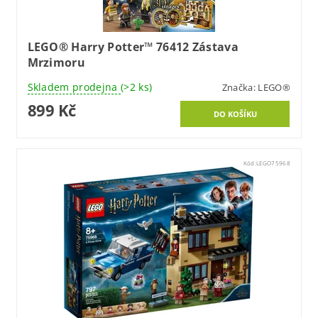
LEGO® Harry Potter™ 76412 Zástava
Mrzimoru
Skladem prodejna
(>2 ks)
Značka:
LEGO®
899 Kč
Kód:
LEGO75968