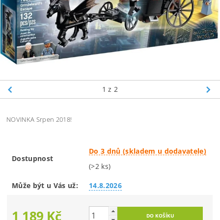
1
z 2
NOVINKA Srpen 2018!
Do 3 dnů (skladem u dodavatele)
Dostupnost
(>2 ks)
Může být u Vás už:
14.8.2026
1 189 Kč