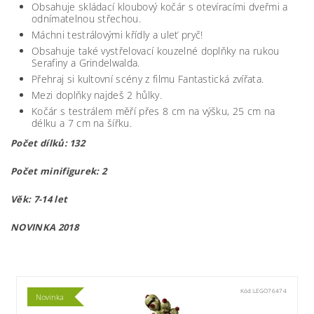
Obsahuje skládací kloubový kočár s otevíracími dveřmi a
odnímatelnou střechou.
Máchni testrálovými křídly a uleť pryč!
Obsahuje také vystřelovací kouzelné doplňky na rukou
Serafiny a Grindelwalda.
Přehraj si kultovní scény z filmu Fantastická zvířata.
Mezi doplňky najdeš 2 hůlky.
Kočár s testrálem měří přes 8 cm na výšku, 25 cm na
délku a 7 cm na šířku.
Počet dílků: 132
Počet minifigurek: 2
Věk: 7-14 let
NOVINKA 2018
lego75951
Kód:
LEGO76474
Novinka