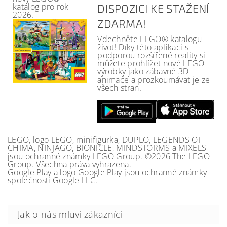
katalog pro rok
DISPOZICI KE STAŽENÍ
2026.
ZDARMA!
Vdechněte LEGO® katalogu
život! Díky této aplikaci s
podporou rozšířené reality si
můžete prohlížet nové LEGO
výrobky jako zábavné 3D
animace a prozkoumávat je ze
všech stran.
LEGO, logo LEGO, minifigurka, DUPLO, LEGENDS OF
CHIMA, NINJAGO, BIONICLE, MINDSTORMS a MIXELS
jsou ochranné známky LEGO Group. ©2026 The LEGO
Group. Všechna práva vyhrazena.
Google Play a logo Google Play jsou ochranné známky
společnosti Google LLC.