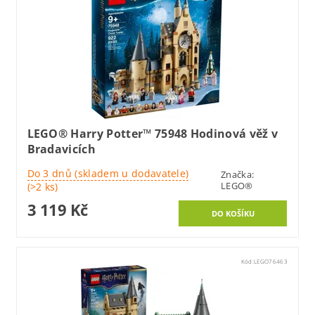
LEGO® Harry Potter™ 75948 Hodinová věž v
Bradavicích
Do 3 dnů (skladem u dodavatele)
Značka:
LEGO®
(>2 ks)
3 119 Kč
Kód:
LEGO76463