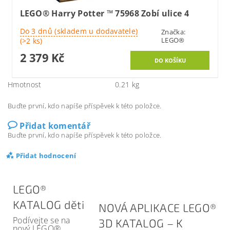
LEGO® Harry Potter ™ 75968 Zobí ulice 4
Do 3 dnů (skladem u dodavatele)
Značka:
LEGO®
(>2 ks)
2 379 Kč
Hmotnost
0.21 kg
Buďte první, kdo napíše příspěvek k této položce.
Přidat komentář
Buďte první, kdo napíše příspěvek k této položce.
Přidat hodnocení
LEGO®
KATALOG děti
NOVÁ APLIKACE LEGO®
Podívejte se na
3D KATALOG – K
nový LEGO®