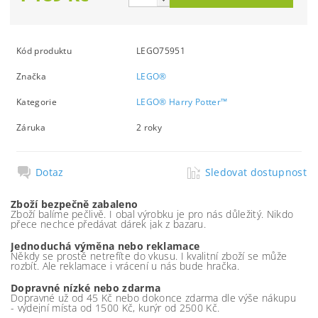
Kód produktu
LEGO75951
Značka
LEGO®
Kategorie
LEGO® Harry Potter™
Záruka
2 roky
Dotaz
Sledovat dostupnost
Zboží bezpečně zabaleno
Zboží balíme pečlivě. I obal výrobku je pro nás důležitý. Nikdo
přece nechce předávat dárek jak z bazaru.
Jednoduchá výměna nebo reklamace
Někdy se prostě netrefíte do vkusu. I kvalitní zboží se může
rozbít. Ale reklamace i vrácení u nás bude hračka.
Dopravné nízké nebo zdarma
Dopravné už od 45 Kč nebo dokonce zdarma dle výše nákupu
- výdejní místa od 1500 Kč, kurýr od 2500 Kč.