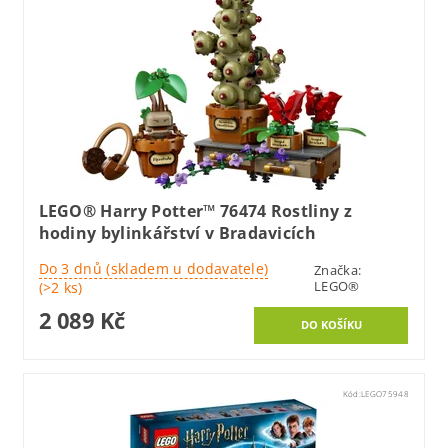
LEGO® Harry Potter™ 76474 Rostliny z
hodiny bylinkářství v Bradavicích
Do 3 dnů (skladem u dodavatele)
Značka:
LEGO®
(>2 ks)
2 089 Kč
Kód:
LEGO75948