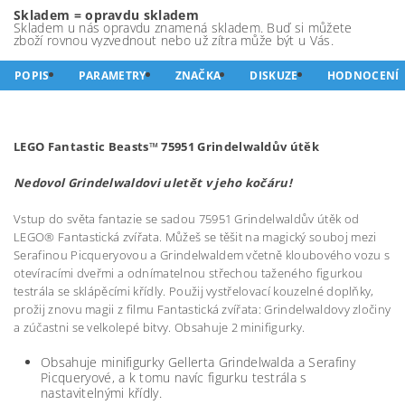
Skladem = opravdu skladem
Skladem u nás opravdu znamená skladem. Buď si můžete
zboží rovnou vyzvednout nebo už zítra může být u Vás.
POPIS
PARAMETRY
ZNAČKA
DISKUZE
HODNOCENÍ
LEGO Fantastic Beasts™ 75951 Grindelwaldův útěk
Nedovol Grindelwaldovi uletět v jeho kočáru!
Vstup do světa fantazie se sadou 75951 Grindelwaldův útěk od
LEGO® Fantastická zvířata. Můžeš se těšit na magický souboj mezi
Serafinou Picqueryovou a Grindelwaldem včetně kloubového vozu s
otevíracími dveřmi a odnímatelnou střechou taženého figurkou
testrála se sklápěcími křídly. Použij vystřelovací kouzelné doplňky,
prožij znovu magii z filmu Fantastická zvířata: Grindelwaldovy zločiny
a zúčastni se velkolepé bitvy. Obsahuje 2 minifigurky.
Obsahuje minifigurky Gellerta Grindelwalda a Serafiny
Picqueryové, a k tomu navíc figurku testrála s
nastavitelnými křídly.