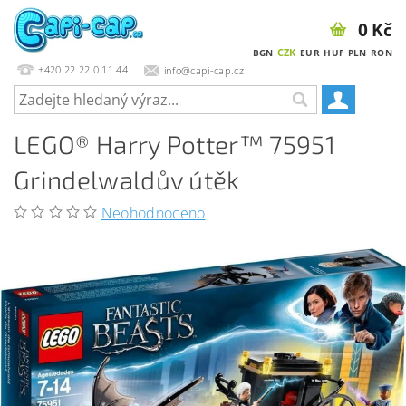
0 Kč
CZK
BGN
EUR
HUF
PLN
RON
+420 22 22 0 11 44
info@capi-cap.cz
LEGO® Harry Potter™ 75951
Grindelwaldův útěk
Neohodnoceno