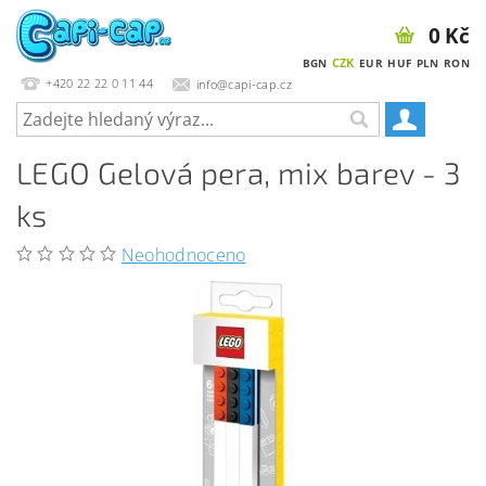
0 Kč
CZK
BGN
EUR
HUF
PLN
RON
+420 22 22 0 11 44
info@capi-cap.cz
LEGO Gelová pera, mix barev - 3
ks
Neohodnoceno