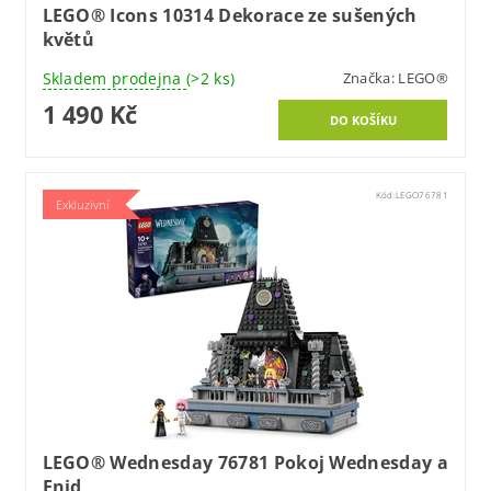
LEGO® Icons 10314 Dekorace ze sušených
květů
Skladem prodejna
(>2 ks)
Značka:
LEGO®
1 490 Kč
Kód:
LEGO76781
Exkluzivní
LEGO® Wednesday 76781 Pokoj Wednesday a
Enid