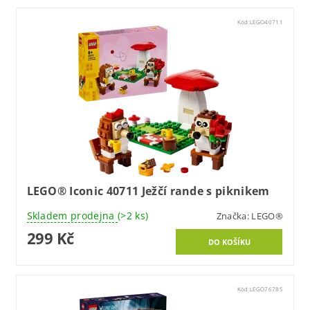
Kód:
LEGO40711
LEGO® Iconic 40711 Ježčí rande s piknikem
Skladem prodejna
(>2 ks)
Značka:
LEGO®
299 Kč
Kód:
LEGO76785