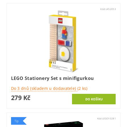
Kód:
LK52053
LEGO Stationery Set s minifigurkou
Do 3 dnů (skladem u dodavatele)
(2 ks)
279 Kč
Kód:
LEGO10281
Tip