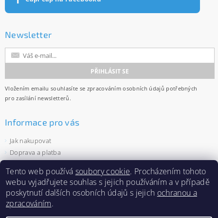
Newsletter
Vložením emailu souhlasíte se
zpracováním osobních údajů
potřebných
pro zasílání newsletterů.
Informace pro vás
Jak nakupovat
Doprava a platba
Obchodní podmínky
Tento web používá
soubory cookie
. Procházením tohoto
Ochrana osobních údajů
webu vyjadřujete souhlas s jejich používáním a v případě
Velkoobchod
poskytnutí dalších osobních údajů s jejich
ochranou a
Zásady používání souborů cookies
zpracováním
.