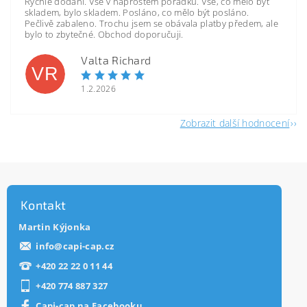
Rychlé dodání. Vše v naprostém pořádku. Vše, co mělo být
skladem, bylo skladem. Posláno, co mělo být posláno.
Pečlivě zabaleno. Trochu jsem se obávala platby předem, ale
bylo to zbytečné. Obchod doporučuji.
Valta Richard
VR
1.2.2026
Zobrazit další hodnocení
Kontakt
Martin Kýjonka
info
@
capi-cap.cz
+420 22 22 0 11 44
+420 774 887 327
Capi-cap na Facebooku