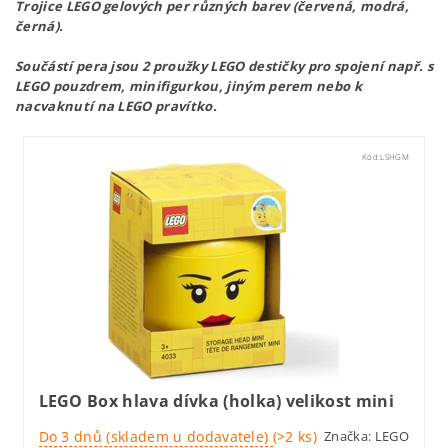
Trojice LEGO gelových per různých barev (červená, modrá,
černá).
Součástí pera jsou 2 proužky LEGO destičky pro spojení např. s
LEGO pouzdrem, minifigurkou, jiným perem nebo k
nacvaknutí na LEGO pravítko.
Kód:
LSHGM
LEGO Box hlava dívka (holka) velikost mini
Do 3 dnů (skladem u dodavatele)
(>2 ks)
Značka:
LEGO