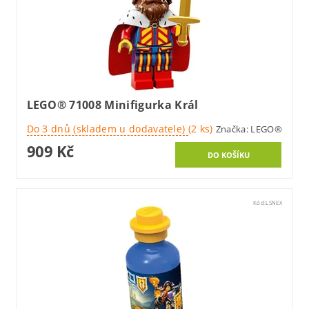
LEGO® 71008 Minifigurka Král
Do 3 dnů (skladem u dodavatele)
(2 ks)
Značka:
LEGO®
909 Kč
Kód:
LSNEX