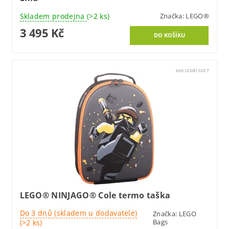
Skladem prodejna
(>2 ks)
Značka:
LEGO®
3 495 Kč
Kód:
LEGB10207
LEGO® NINJAGO® Cole termo taška
Do 3 dnů (skladem u dodavatele)
Značka:
LEGO
Bags
(>2 ks)