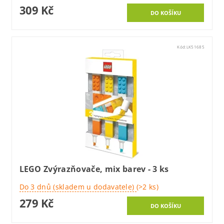
309 Kč
Kód:
LK51685
LEGO Zvýrazňovače, mix barev - 3 ks
Do 3 dnů (skladem u dodavatele)
(>2 ks)
279 Kč