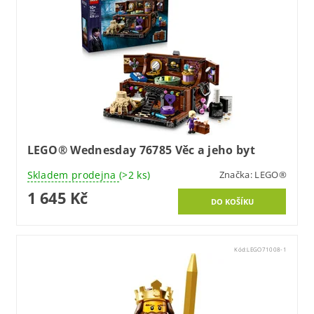
LEGO® Wednesday 76785 Věc a jeho byt
Skladem prodejna
(>2 ks)
Značka:
LEGO®
1 645 Kč
Kód:
LEGO71008-1