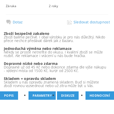
Záruka
2 roky
Dotaz
Sledovat dostupnost
Zboží bezpečně zabaleno
Zboží balíme pečlivě. I obal výrobku je pro nás důležitý. Nikdo
přece nechce předávat dárek jak z bazaru.
Jednoduchá výměna nebo reklamace
Někdy se prostě netrefíte do vkusu. I kvalitní zboží se může
rozbít. Ale reklamace i vrácení u nás bude hračka.
Dopravné nízké nebo zdarma
Dopravné už od 45 Kč nebo dokonce zdarma dle výše nákupu
- výdejní místa od 1500 Kč, kurýr od 2500 Kč.
Skladem = opravdu skladem
Skladem u nás opravdu znamená skladem. Buď si můžete
zboží rovnou vyzvednout nebo už zítra může být u Vás.
POPIS
PARAMETRY
DISKUZE
HODNOCENÍ