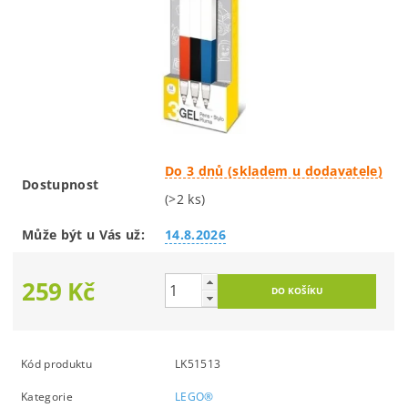
Do 3 dnů (skladem u dodavatele)
Dostupnost
(>2 ks)
Může být u Vás už:
14.8.2026
259 Kč
Kód produktu
LK51513
Kategorie
LEGO®