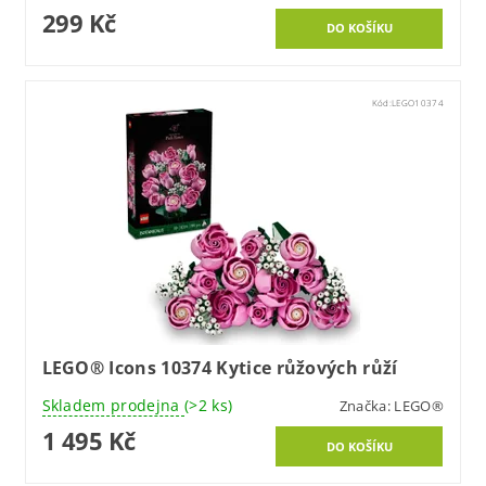
299 Kč
Kód:
LEGO10374
LEGO® Icons 10374 Kytice růžových růží
Skladem prodejna
(>2 ks)
Značka:
LEGO®
1 495 Kč