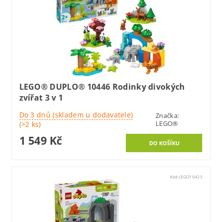
LEGO® DUPLO® 10446 Rodinky divokých
zvířat 3 v 1
Do 3 dnů (skladem u dodavatele)
Značka:
LEGO®
(>2 ks)
1 549 Kč
Kód:
LEGO10425