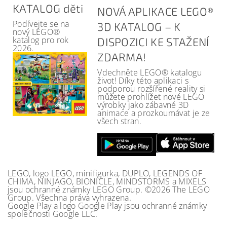
KATALOG děti
NOVÁ APLIKACE LEGO®
Podívejte se na
3D KATALOG – K
nový LEGO®
katalog pro rok
DISPOZICI KE STAŽENÍ
2026.
ZDARMA!
Vdechněte LEGO® katalogu
život! Díky této aplikaci s
podporou rozšířené reality si
můžete prohlížet nové LEGO
výrobky jako zábavné 3D
animace a prozkoumávat je ze
všech stran.
LEGO, logo LEGO, minifigurka, DUPLO, LEGENDS OF
CHIMA, NINJAGO, BIONICLE, MINDSTORMS a MIXELS
jsou ochranné známky LEGO Group. ©2026 The LEGO
Group. Všechna práva vyhrazena.
Google Play a logo Google Play jsou ochranné známky
společnosti Google LLC.