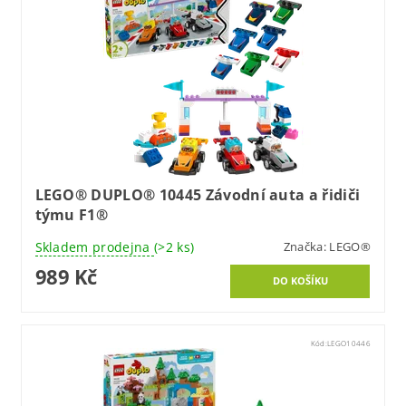
LEGO® DUPLO® 10445 Závodní auta a řidiči
týmu F1®
Skladem prodejna
(>2 ks)
Značka:
LEGO®
989 Kč
Kód:
LEGO10446