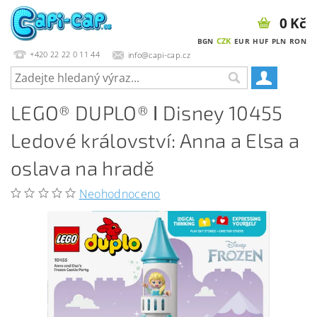
0 Kč
CZK
BGN
EUR
HUF
PLN
RON
+420 22 22 0 11 44
info@capi-cap.cz
LEGO® DUPLO® ǀ Disney 10455
Ledové království: Anna a Elsa a
oslava na hradě
Neohodnoceno