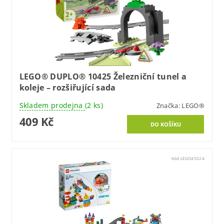
LEGO® DUPLO® 10425 Železniční tunel a
koleje – rozšiřující sada
Skladem prodejna
(2 ks)
Značka:
LEGO®
409 Kč
Kód:
LEGO45024