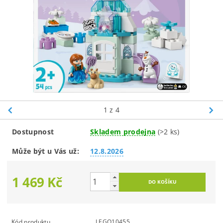
1
z 4
Dostupnost
Skladem prodejna
(>2 ks)
Může být u Vás už:
12.8.2026
1 469 Kč
Kód produktu
LEGO10455