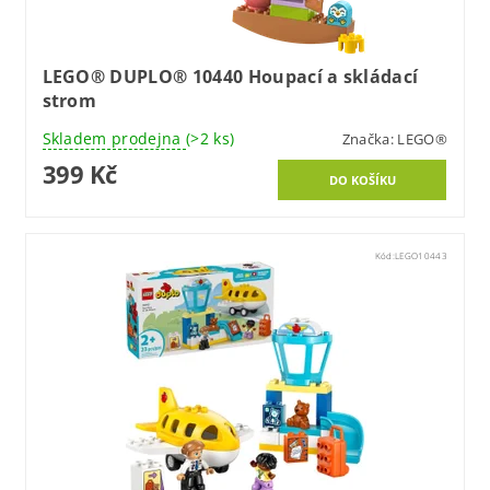
LEGO® DUPLO® 10440 Houpací a skládací
strom
Skladem prodejna
(>2 ks)
Značka:
LEGO®
399 Kč
Kód:
LEGO10443