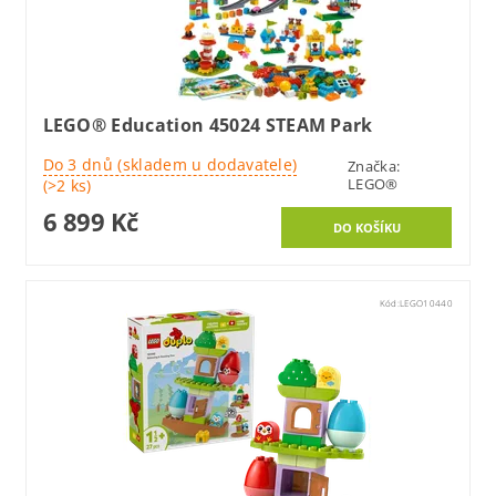
LEGO® Education 45024 STEAM Park
Do 3 dnů (skladem u dodavatele)
Značka:
LEGO®
(>2 ks)
6 899 Kč
Kód:
LEGO10440