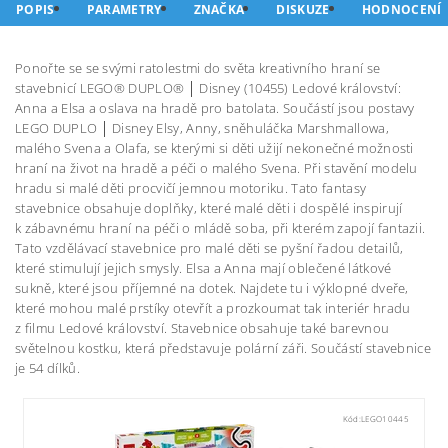
POPIS
PARAMETRY
ZNAČKA
DISKUZE
HODNOCENÍ
Ponořte se se svými ratolestmi do světa kreativního hraní se
stavebnicí LEGO® DUPLO® │ Disney (10455) Ledové království:
Anna a Elsa a oslava na hradě pro batolata. Součástí jsou postavy
LEGO DUPLO │ Disney Elsy, Anny, sněhuláčka Marshmallowa,
malého Svena a Olafa, se kterými si děti užijí nekonečné možnosti
hraní na život na hradě a péči o malého Svena. Při stavění modelu
hradu si malé děti procvičí jemnou motoriku. Tato fantasy
stavebnice obsahuje doplňky, které malé děti i dospělé inspirují
k zábavnému hraní na péči o mládě soba, při kterém zapojí fantazii.
Tato vzdělávací stavebnice pro malé děti se pyšní řadou detailů,
které stimulují jejich smysly. Elsa a Anna mají oblečené látkové
sukně, které jsou příjemné na dotek. Najdete tu i výklopné dveře,
které mohou malé prstíky otevřít a prozkoumat tak interiér hradu
z filmu Ledové království. Stavebnice obsahuje také barevnou
světelnou kostku, která představuje polární záři. Součástí stavebnice
je 54 dílků.
Kód:
LEGO10445