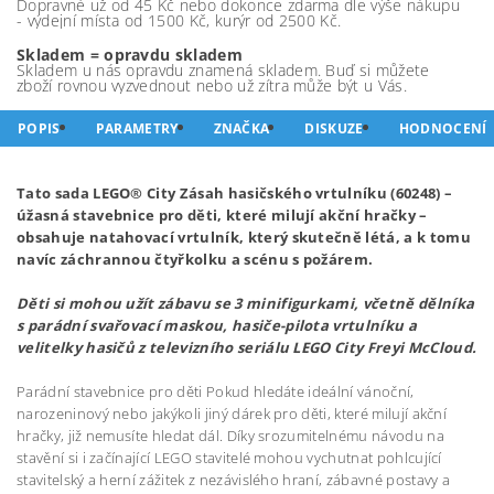
Dopravné už od 45 Kč nebo dokonce zdarma dle výše nákupu
- výdejní místa od 1500 Kč, kurýr od 2500 Kč.
Skladem = opravdu skladem
Skladem u nás opravdu znamená skladem. Buď si můžete
zboží rovnou vyzvednout nebo už zítra může být u Vás.
POPIS
PARAMETRY
ZNAČKA
DISKUZE
HODNOCENÍ
Tato sada LEGO® City Zásah hasičského vrtulníku (60248) –
úžasná stavebnice pro děti, které milují akční hračky –
obsahuje natahovací vrtulník, který skutečně létá, a k tomu
navíc záchrannou čtyřkolku a scénu s požárem.
Děti si mohou užít zábavu se 3 minifigurkami, včetně dělníka
s parádní svařovací maskou, hasiče-pilota vrtulníku a
velitelky hasičů z televizního seriálu LEGO City Freyi McCloud.
Parádní stavebnice pro děti Pokud hledáte ideální vánoční,
narozeninový nebo jakýkoli jiný dárek pro děti, které milují akční
hračky, již nemusíte hledat dál. Díky srozumitelnému návodu na
stavění si i začínající LEGO stavitelé mohou vychutnat pohlcující
stavitelský a herní zážitek z nezávislého hraní, zábavné postavy a