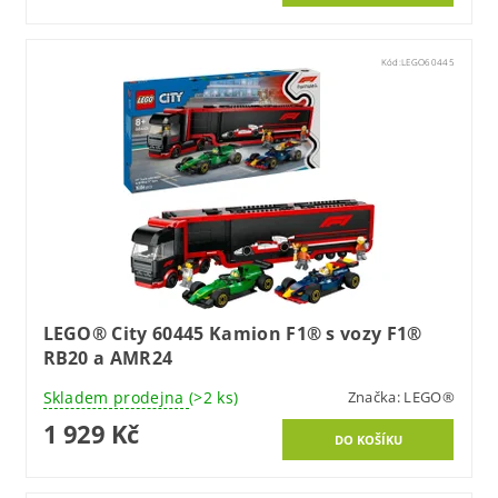
Kód:
LEGO60445
LEGO® City 60445 Kamion F1® s vozy F1®
RB20 a AMR24
Skladem prodejna
(>2 ks)
Značka:
LEGO®
1 929 Kč