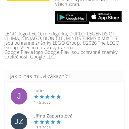
všech stran.
LEGO, logo LEGO, minifigurka, DUPLO, LEGENDS OF
CHIMA, NINJAGO, BIONICLE, MINDSTORMS a MIXELS
jsou ochranné známky LEGO Group. ©2026 The LEGO
Group. Všechna práva vyhrazena.
Google Play a logo Google Play jsou ochranné známky
společnosti Google LLC.
Julie
J
17.5.2026
Jiřina Zapletalová
JZ
17.3.2026