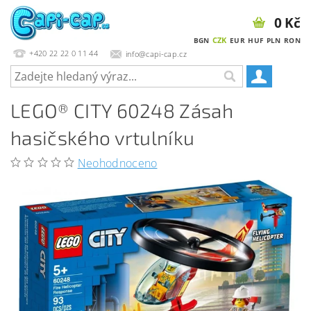
0 Kč
CZK
BGN
EUR
HUF
PLN
RON
+420 22 22 0 11 44
info@capi-cap.cz
LEGO® CITY 60248 Zásah
hasičského vrtulníku
Neohodnoceno