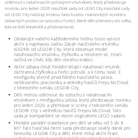
vzlétnout s natahovacím policejním vrtulníkem, který představuje
novinku pro leden 2020! Hasičské sady od LEGO City Hasičské sady
od LEGO City nabízejí širokou řadu budov, realistických vozidel a
zábavných postav se spoustou funkcí, které děti přenesou do světa,
kde se daří kreativitě a představivosti.
Obdarujte vašeho každodenního hrdinu touto vysoce
akční a napínavou sadou Zásah hasičského vrtulníku
(60248) od LEGO® City, která obsahuje model
natahovacího vrtulníku, čtyřkolku a mnohem víc. Hraní
začíná ve chvíli, kdy děti otevřou krabici.
Akční zábava čeká! Parádní létající natahovací vrtulník,
záchranná čtyřkolka a hořící potrubí, a k tomu navíc 3
minifigurky včetně prvotřídního hasičského pilota,
nešikovného pracovníka a velitelky hasičů Freyu McCloud
z televizního seriálu LEGO® City.
Děti mohou vzlétnout do vzduchu s natahovacím
vrtulníkem s minifigurkou pilota, který představuje novinku
pro leden 2020, a přehrávat si scény z televizního seriálu
LEGO® City s velitelkou hasičů Freyou McCloud. Tato
sada je kompatibilní se všemi originálními LEGO sadami.
Hledáte parádní stavebnice pro děti ve věku od 5 do 8
let? Tato hasičská herní sada představuje skvělý dárek pro
fanoušky LEGO® City a děti, které milují akční hraní.