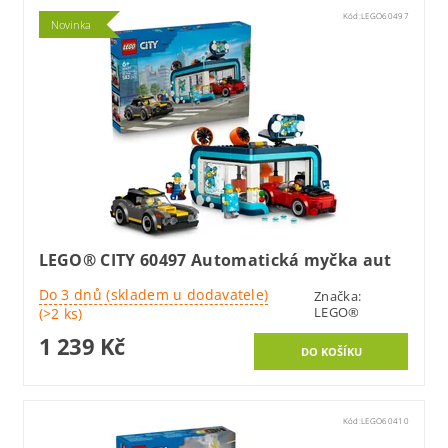
Kód:
LEGO60497
Novinka
LEGO® CITY 60497 Automatická myčka aut
Do 3 dnů (skladem u dodavatele)
Značka:
LEGO®
(>2 ks)
1 239 Kč
Kód:
LEGO60410