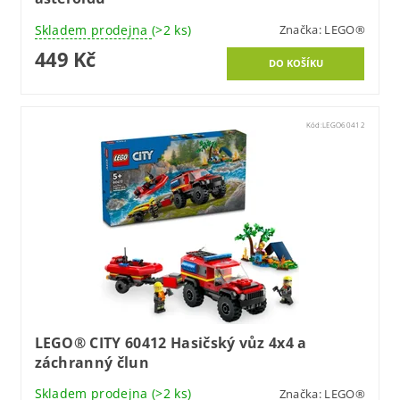
Skladem prodejna
(>2 ks)
Značka:
LEGO®
449 Kč
Kód:
LEGO60412
LEGO® CITY 60412 Hasičský vůz 4x4 a
záchranný člun
Skladem prodejna
(>2 ks)
Značka:
LEGO®