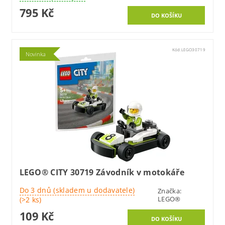
795 Kč
Kód:
LEGO30719
Novinka
LEGO® CITY 30719 Závodník v motokáře
Do 3 dnů (skladem u dodavatele)
Značka:
LEGO®
(>2 ks)
109 Kč