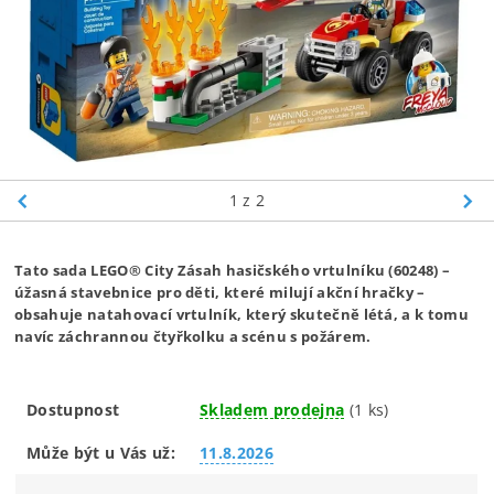
1
z 2
Tato sada LEGO® City Zásah hasičského vrtulníku (60248) –
úžasná stavebnice pro děti, které milují akční hračky –
obsahuje natahovací vrtulník, který skutečně létá, a k tomu
navíc záchrannou čtyřkolku a scénu s požárem.
Dostupnost
Skladem prodejna
(1 ks)
Může být u Vás už:
11.8.2026