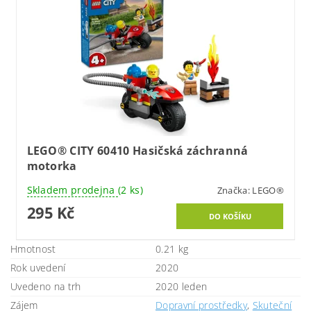
LEGO® CITY 60410 Hasičská záchranná
motorka
Skladem prodejna
(2 ks)
Značka:
LEGO®
295 Kč
Hmotnost
0.21 kg
Rok uvedení
2020
Uvedeno na trh
2020 leden
Zájem
Dopravní prostředky
,
Skuteční