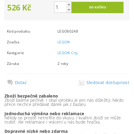
526 Kč
Kód produktu
LEGO60248
Značka
LEGO®
Kategorie
LEGO® City
Záruka
2 roky
Dotaz
Sledovat dostupnost
Zboží bezpečně zabaleno
Zboží balíme pečlivě. I obal výrobku je pro nás důležitý. Nikdo
přece nechce předávat dárek jak z bazaru.
Jednoduchá výměna nebo reklamace
Někdy se prostě netrefíte do vkusu. I kvalitní zboží se může
rozbít. Ale reklamace i vrácení u nás bude hračka.
Dopravné nízké nebo zdarma