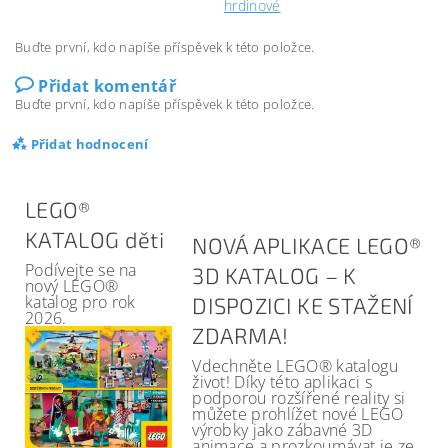
hrdinové
Buďte první, kdo napíše příspěvek k této položce.
Přidat komentář
Buďte první, kdo napíše příspěvek k této položce.
Přidat hodnocení
LEGO®
KATALOG děti
NOVÁ APLIKACE LEGO®
Podívejte se na
3D KATALOG – K
nový LEGO®
katalog pro rok
DISPOZICI KE STAŽENÍ
2026.
ZDARMA!
Vdechněte LEGO® katalogu
život! Díky této aplikaci s
podporou rozšířené reality si
můžete prohlížet nové LEGO
výrobky jako zábavné 3D
animace a prozkoumávat je ze