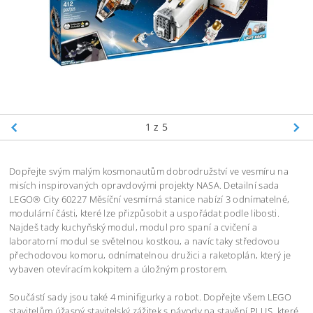
1
z 5
Dopřejte svým malým kosmonautům dobrodružství ve vesmíru na
misích inspirovaných opravdovými projekty NASA. Detailní sada
LEGO® City 60227 Měsíční vesmírná stanice nabízí 3 odnímatelné,
modulární části, které lze přizpůsobit a uspořádat podle libosti.
Najdeš tady kuchyňský modul, modul pro spaní a cvičení a
laboratorní modul se světelnou kostkou, a navíc taky středovou
přechodovou komoru, odnímatelnou družici a raketoplán, který je
vybaven otevíracím kokpitem a úložným prostorem.
Součástí sady jsou také 4 minifigurky a robot. Dopřejte všem LEGO
stavitelům úžasný stavitelský zážitek s návody na stavění PLUS, které