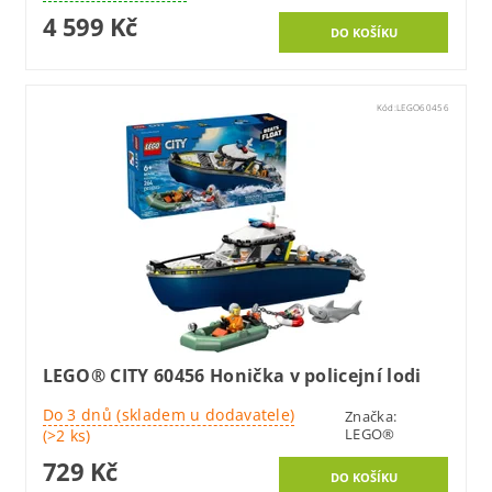
4 599 Kč
Kód:
LEGO60456
LEGO® CITY 60456 Honička v policejní lodi
Do 3 dnů (skladem u dodavatele)
Značka:
LEGO®
(>2 ks)
729 Kč