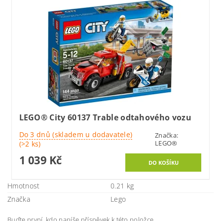
LEGO® City 60137 Trable odtahového vozu
Do 3 dnů (skladem u dodavatele)
Značka:
LEGO®
(>2 ks)
1 039 Kč
Hmotnost
0.21 kg
Značka
Lego
Buďte první, kdo napíše příspěvek k této položce.