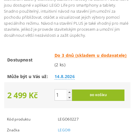
jsou dostupné v aplikaci LEGO Life pro smartphony a tablety.
Snadno použitelný, intuitivní návod na stavění jim umožní za
pochodu přibližovat, otáčet a vizualizovat jejich výtvory pomocí
speciálního režimu. Návod na stavění PLUS je také vhodný pro malé
stavitele, jelikož je provede stavitelským procesem a umožní jim
dosáhnout větší nezávislosti a zažít úspěchy.
Do 3 dnů (skladem u dodavatele)
Dostupnost
(2 ks)
Může být u Vás už:
14.8.2026
2 499 Kč
Kód produktu
LEGO60227
Značka
LEGO®