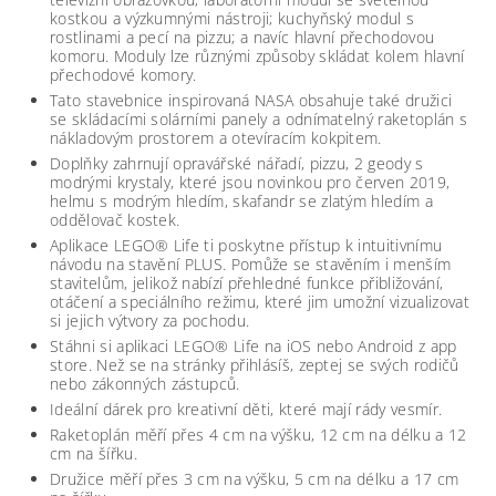
kostkou a výzkumnými nástroji; kuchyňský modul s
rostlinami a pecí na pizzu; a navíc hlavní přechodovou
komoru. Moduly lze různými způsoby skládat kolem hlavní
přechodové komory.
Tato stavebnice inspirovaná NASA obsahuje také družici
se skládacími solárními panely a odnímatelný raketoplán s
nákladovým prostorem a otevíracím kokpitem.
Doplňky zahrnují opravářské nářadí, pizzu, 2 geody s
modrými krystaly, které jsou novinkou pro červen 2019,
helmu s modrým hledím, skafandr se zlatým hledím a
oddělovač kostek.
Aplikace LEGO® Life ti poskytne přístup k intuitivnímu
návodu na stavění PLUS. Pomůže se stavěním i menším
stavitelům, jelikož nabízí přehledné funkce přibližování,
otáčení a speciálního režimu, které jim umožní vizualizovat
si jejich výtvory za pochodu.
Stáhni si aplikaci LEGO® Life na iOS nebo Android z app
store. Než se na stránky přihlásíš, zeptej se svých rodičů
nebo zákonných zástupců.
Ideální dárek pro kreativní děti, které mají rády vesmír.
Raketoplán měří přes 4 cm na výšku, 12 cm na délku a 12
cm na šířku.
Družice měří přes 3 cm na výšku, 5 cm na délku a 17 cm