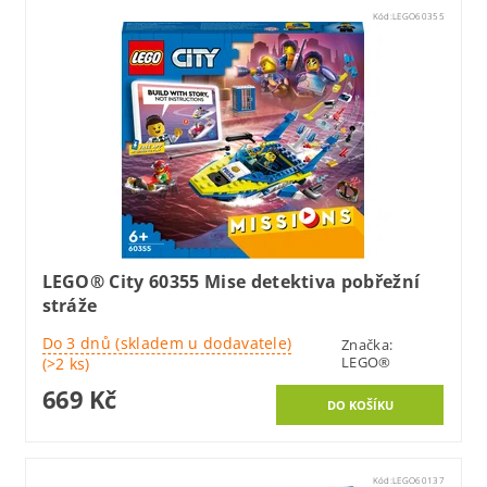
Kód:
LEGO60355
LEGO® City 60355 Mise detektiva pobřežní
stráže
Do 3 dnů (skladem u dodavatele)
Značka:
LEGO®
(>2 ks)
669 Kč
Kód:
LEGO60137