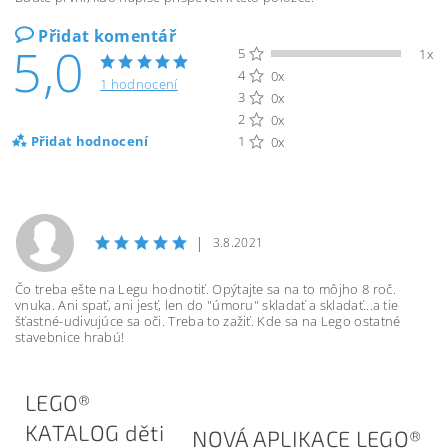
Přidat komentář
5,0
5
1x
4
0x
1 hodnocení
3
0x
2
0x
Přidat hodnocení
1
0x
|
3.8.2021
Čo treba ešte na Legu hodnotiť. Opýtajte sa na to môjho 8 roč.
vnuka. Ani spať, ani jesť, len do "úmoru" skladať a skladať...a tie
šťastné-udivujúce sa oči. Treba to zažiť. Kde sa na Lego ostatné
stavebnice hrabú!
LEGO®
KATALOG děti
NOVÁ APLIKACE LEGO®