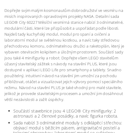
Dopřejte svým malým kosmonautům dobrodružství ve vesmíru na
misích inspirovaných opravdovými projekty NASA. Detailní sada
LEGO® City 60227 Měsíční vesmírná stanice nabízí 3 odnímatelné,
modulární části, které lze přizpůsobit a uspořádat podle libosti.
Najdeš tady kuchyňský modul, modul pro spaní a cvičení a
laboratorní modul se světelnou kostkou, a navíc taky středovou
přechodovou komoru, odnímatelnou družici a raketoplán, který je
vybaven otevíracím kokpitem a úložným prostorem. Součástí sady
jsou také 4 minifigurky a robot. Dopřejte všem LEGO stavitelům
úžasný stavitelský zážitek s návody na stavění PLUS, které jsou
dostupné v aplikaci LEGO Life pro smartphony a tablety. Snadno
použitelný, intuitivní návod na stavění jim umožní za pochodu
přibližovat, otáčet a vizualizovat jejich výtvory pomocí speciálního
režimu. Návod na stavění PLUS je také vhodný pro malé stavitele,
jelikož je provede stavitelským procesem a umožní jim dosáhnout
větší nezávislosti a zažít úspěchy.
Součástí stavebnice jsou 4 LEGO® City minifigurky: 2
astronauti a 2 členové posádky, a navíc figurka robota.
Sada nabízí 3 odnímatelné moduly s odklápěcí střechou:
obývací modul s běžícím pásem, antigravitační postelí a
televizní obrazovkou; laboratorní modul se světelnou