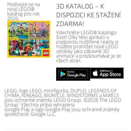
Podívejte se na
3D KATALOG – K
nový LEGO®
katalog pro rok
DISPOZICI KE STAŽENÍ
2026.
ZDARMA!
Vdechněte LEGO® katalogu
život! Díky této aplikaci s
podporou rozšířené reality si
můžete prohlížet nové LEGO
výrobky jako zábavné 3D
animace a prozkoumávat je ze
všech stran.
LEGO, logo LEGO, minifigurka, DUPLO, LEGENDS OF
CHIMA, NINJAGO, BIONICLE, MINDSTORMS a MIXELS
jsou ochranné známky LEGO Group. ©2026 The LEGO
Group. Všechna práva vyhrazena.
Google Play a logo Google Play jsou ochranné známky
společnosti Google LLC.