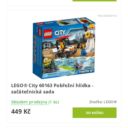
Kód:
LEGO60163
LEGO® City 60163 Pobřežní hlídka -
začátečnická sada
Skladem prodejna
(1 ks)
Značka:
LEGO®
449 Kč