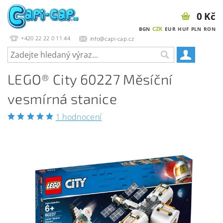
0 Kč
CZK
BGN
EUR
HUF
PLN
RON
+420 22 22 0 11 44
info@capi-cap.cz
LEGO® City 60227 Měsíční
vesmírná stanice
1 hodnocení