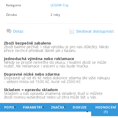
Kategorie
LEGO® City
Záruka
2 roky
Dotaz
Sledovat dostupnost
Zboží bezpečně zabaleno
Zboží balíme pečlivě. I obal výrobku je pro nás důležitý. Nikdo
přece nechce předávat dárek jak z bazaru.
Jednoduchá výměna nebo reklamace
Někdy se prostě netrefíte do vkusu. I kvalitní zboží se může
rozbít. Ale reklamace i vrácení u nás bude hračka.
Dopravné nízké nebo zdarma
Dopravné už od 45 Kč nebo dokonce zdarma dle výše nákupu
- výdejní místa od 1500 Kč, kurýr od 2500 Kč.
Skladem = opravdu skladem
Skladem u nás opravdu znamená skladem. Buď si můžete
zboží rovnou vyzvednout nebo už zítra může být u Vás.
POPIS
PARAMETRY
ZNAČKA
DISKUZE
HODNOCENÍ
(1)