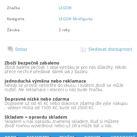
Značka
LEGO®
Kategorie
LEGO® Minifigurky
Záruka
2 roky
Dotaz
Sledovat dostupnost
Zboží bezpečně zabaleno
Zboží balíme pečlivě. I obal výrobku je pro nás důležitý. Nikdo
přece nechce předávat dárek jak z bazaru.
Jednoduchá výměna nebo reklamace
Někdy se prostě netrefíte do vkusu. I kvalitní zboží se může
rozbít. Ale reklamace i vrácení u nás bude hračka.
Dopravné nízké nebo zdarma
Dopravné už od 45 Kč nebo dokonce zdarma dle výše nákupu
- výdejní místa od 1500 Kč, kurýr od 2500 Kč.
Skladem = opravdu skladem
Skladem u nás opravdu znamená skladem. Buď si můžete
zboží rovnou vyzvednout nebo už zítra může být u Vás.