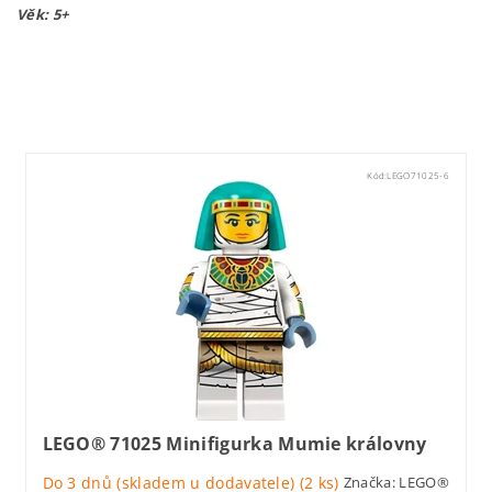
Věk: 5+
Lego71022
Kód:
LEGO71025-6
LEGO® 71025 Minifigurka Mumie královny
Do 3 dnů (skladem u dodavatele)
(2 ks)
Značka:
LEGO®