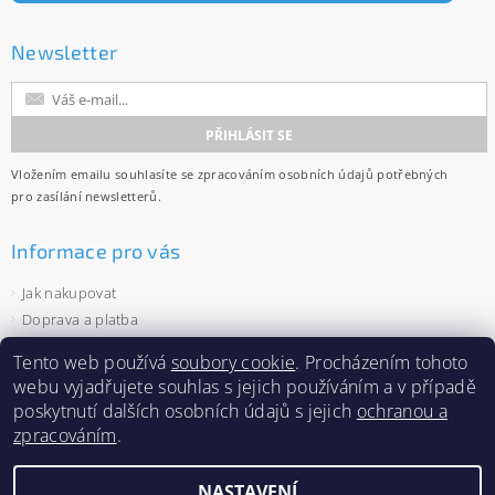
Newsletter
Vložením emailu souhlasíte se
zpracováním osobních údajů
potřebných
pro zasílání newsletterů.
Informace pro vás
Jak nakupovat
Doprava a platba
Obchodní podmínky
Tento web používá
soubory cookie
. Procházením tohoto
Ochrana osobních údajů
webu vyjadřujete souhlas s jejich používáním a v případě
Velkoobchod
poskytnutí dalších osobních údajů s jejich
ochranou a
Zásady používání souborů cookies
zpracováním
.
NASTAVENÍ