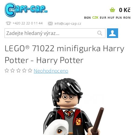
0 Kč
CZK
BGN
EUR
HUF
PLN
RON
+420 22 22 0 11 44
info@capi-cap.cz
LEGO® 71022 minifigurka Harry
Potter - Harry Potter
Neohodnoceno