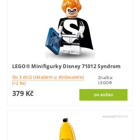
LEGO® Minifigurky Disney 71012 Syndrom
Do 3 dnů (skladem u dodavatele)
Značka:
LEGO®
(>2 ks)
379 Kč
Kód:
LEGO71013-15