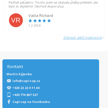
Pečlivě zabaleno. Trochu jsem se obávala platby předem, ale
bylo to zbytečné. Obchod doporučuji.
Valta Richard
VR
1.2.2026
Zobrazit další hodnocení
Kontakt
Martin Kýjonka
info
@
capi-cap.cz
+420 22 22 0 11 44
+420 774 887 327
Capi-cap na Facebooku