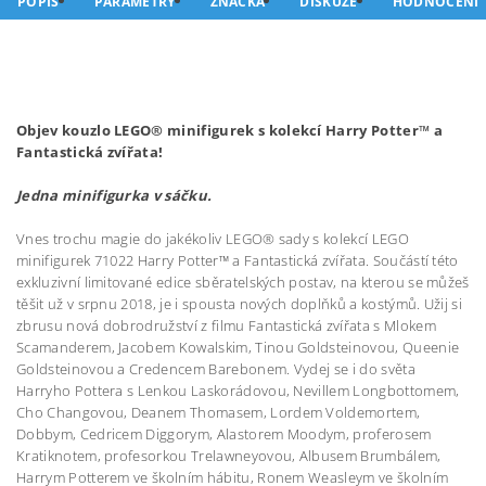
POPIS
PARAMETRY
ZNAČKA
DISKUZE
HODNOCENÍ
Objev kouzlo LEGO® minifigurek s kolekcí Harry Potter™ a
Fantastická zvířata!
Jedna minifigurka v sáčku.
Vnes trochu magie do jakékoliv LEGO® sady s kolekcí LEGO
minifigurek 71022 Harry Potter™ a Fantastická zvířata. Součástí této
exkluzivní limitované edice sběratelských postav, na kterou se můžeš
těšit už v srpnu 2018, je i spousta nových doplňků a kostýmů. Užij si
zbrusu nová dobrodružství z filmu Fantastická zvířata s Mlokem
Scamanderem, Jacobem Kowalskim, Tinou Goldsteinovou, Queenie
Goldsteinovou a Credencem Barebonem. Vydej se i do světa
Harryho Pottera s Lenkou Laskorádovou, Nevillem Longbottomem,
Cho Changovou, Deanem Thomasem, Lordem Voldemortem,
Dobbym, Cedricem Diggorym, Alastorem Moodym, proferosem
Kratiknotem, profesorkou Trelawneyovou, Albusem Brumbálem,
Harrym Potterem ve školním hábitu, Ronem Weasleym ve školním