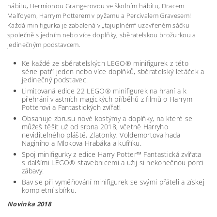
hábitu, Hermionou Grangerovou ve školním hábitu, Dracem
Malfoyem, Harrym Potterem v pyžamu a Percivalem Gravesem!
Každá minifigurka je zabalená v „tajuplném“ uzavřeném sáčku
společně s jedním nebo více doplňky, sběratelskou brožurkou a
jedinečným podstavcem.
Ke každé ze sběratelských LEGO® minifigurek z této
série patří jeden nebo více doplňků, sběratelský letáček a
jedinečný podstavec.
Limitovaná edice 22 LEGO® minifigurek na hraní a k
přehrání vlastních magických příběhů z filmů o Harrym
Potterovi a Fantastických zvířat!
Obsahuje zbrusu nové kostýmy a doplňky, na které se
můžeš těšit už od srpna 2018, včetně Harryho
neviditelného pláště, Zlatonky, Voldemortova hada
Naginiho a Mlokova Hrabáka a kufříku.
Spoj minifigurky z edice Harry Potter™ Fantastická zvířata
s dalšími LEGO® stavebnicemi a užij si nekonečnou porci
zábavy.
Bav se při vyměňování minifigurek se svými přáteli a získej
kompletní sbírku.
Novinka 2018