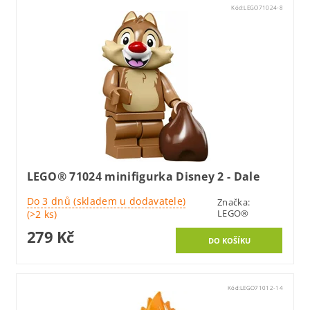
Kód:
LEGO71024-8
LEGO® 71024 minifigurka Disney 2 - Dale
Do 3 dnů (skladem u dodavatele)
Značka:
LEGO®
(>2 ks)
279 Kč
Kód:
LEGO71012-14