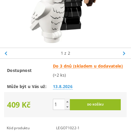
1
z 2
Do 3 dnů (skladem u dodavatele)
Dostupnost
(>2 ks)
Může být u Vás už:
13.8.2026
409 Kč
Kód produktu
LEGO71022-1