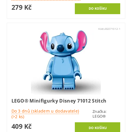
279 Kč
Kód:
LEGO71012-1
LEGO® Minifigurky Disney 71012 Stitch
Do 3 dnů (skladem u dodavatele)
Značka:
LEGO®
(>2 ks)
409 Kč