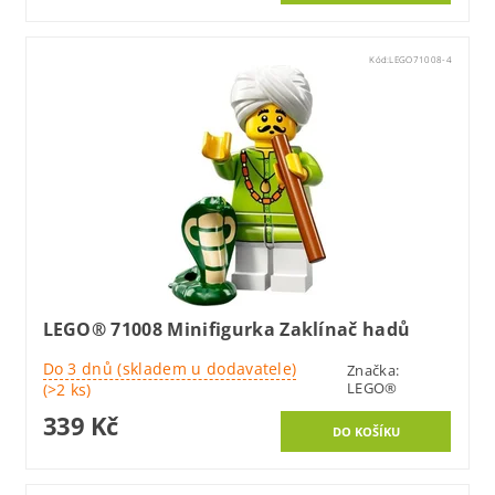
Kód:
LEGO71008-4
LEGO® 71008 Minifigurka Zaklínač hadů
Do 3 dnů (skladem u dodavatele)
Značka:
LEGO®
(>2 ks)
339 Kč