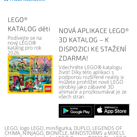
LEGO®
KATALOG děti
NOVÁ APLIKACE LEGO®
Podívejte se na
3D KATALOG – K
nový LEGO®
katalog pro rok
DISPOZICI KE STAŽENÍ
2026.
ZDARMA!
Vdechněte LEGO® katalogu
život! Díky této aplikaci s
podporou rozšířené reality si
můžete prohlížet nové LEGO
výrobky jako zábavné 3D
animace a prozkoumávat je ze
všech stran.
LEGO, logo LEGO, minifigurka, DUPLO, LEGENDS OF
CHIMA, NINJAGO, BIONICLE, MINDSTORMS a MIXELS