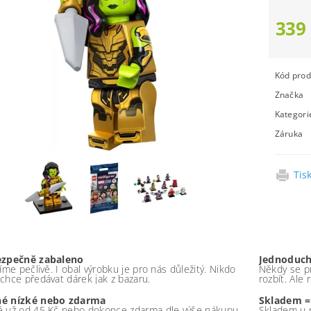
339
Kód prod
Značka
Kategori
Záruka
Tis
ezpečně zabaleno
Jednoduch
íme pečlivě. I obal výrobku je pro nás důležitý. Nikdo
Někdy se pr
chce předávat dárek jak z bazaru.
rozbít. Ale
é nízké nebo zdarma
Skladem =
 už od 45 Kč nebo dokonce zdarma dle výše nákupu -
Skladem u 