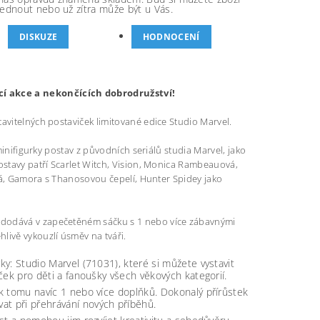
ednout nebo už zítra může být u Vás.
DISKUZE
HODNOCENÍ
í akce a nekončících dobrodružství!
avitelných postaviček limitované edice Studio Marvel.
minifigurky postav z původních seriálů studia Marvel, jako
ostavy patří Scarlet Witch, Vision, Monica Rambeauová,
rová, Gamora s Thanosovou čepelí, Hunter Spidey jako
 dodává v zapečetěném sáčku s 1 nebo více zábavnými
livě vykouzlí úsměv na tváři.
ky: Studio Marvel (71031), které si můžete vystavit
eček pro děti a fanoušky všech věkových kategorií.
 k tomu navíc 1 nebo více doplňků. Dokonalý přírůstek
at při přehrávání nových příběhů.