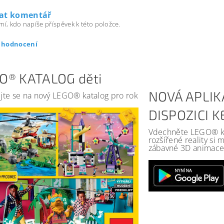
dat komentář
ní, kdo napíše příspěvek k této položce.
t hodnocení
O® KATALOG děti
NOVÁ APLIK
jte se na nový LEGO® katalog pro rok
DISPOZICI 
Vdechněte LEGO® kat
rozšířené reality si
zábavné 3D animace 