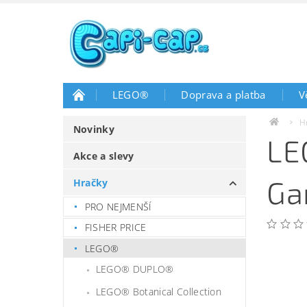
LEGO®
Doprava a platba
V
H
Novinky
LE
Akce a slevy
Ga
Hračky
PRO NEJMENŠÍ
FISHER PRICE
LEGO®
LEGO® DUPLO®
LEGO® Botanical Collection