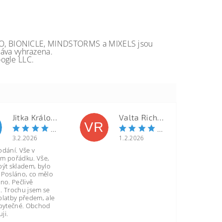
GO, BIONICLE, MINDSTORMS a MIXELS jsou
va vyhrazena.
ogle LLC.
Jitka Královcová
Valta Richard
VR
3.2.2026
1.2.2026
odání. Vše v
m pořádku. Vše,
být skladem, bylo
 Posláno, co mělo
no. Pečlivě
. Trochu jsem se
platby předem, ale
zbytečné. Obchod
ji.