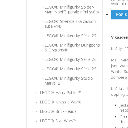
výdejní 
LEGO® Minifigurky Spider-
Man: Napříč paralelními světy
POPIS
LEGO® Sběratelská závodní
auta F1®
LEGO® Minifigurky Série 27
V každém
LEGO® Minifigurky Dungeons
Každý sáč
& Dragons®
LEGO® Minifigurky Série 26
Malí i ve
jsou Wand
LEGO® Minifigurky Série 25
Winter So
zombie a 
LEGO® Minifigurky Studio
Marvel 2
Každá z t
LEGO® Harry Potter™
doplňky a
LEGO® Jurassic World
Ješt
nebo
LEGO® BrickHeadz
Co n
LEGO® Star Wars™
do k