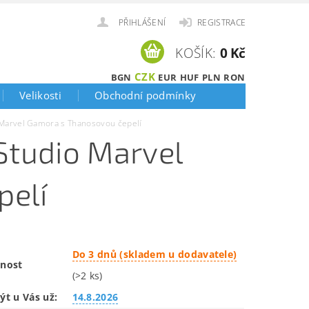
PŘIHLÁŠENÍ
REGISTRACE
KOŠÍK:
0 Kč
CZK
BGN
EUR
HUF
PLN
RON
Velikosti
Obchodní podmínky
Marvel Gamora s Thanosovou čepelí
Studio Marvel
pelí
Do 3 dnů (skladem u dodavatele)
nost
(>2 ks)
ýt u Vás už:
14.8.2026