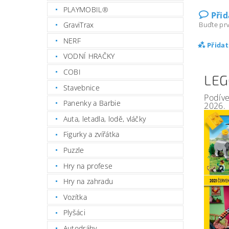
PLAYMOBIL®
Při
GraviTrax
Buďte prv
NERF
Přida
VODNÍ HRAČKY
COBI
LEG
Stavebnice
Podíve
Panenky a Barbie
2026.
Auta, letadla, lodě, vláčky
Figurky a zvířátka
Puzzle
Hry na profese
Hry na zahradu
Vozítka
Plyšáci
Autodráhy