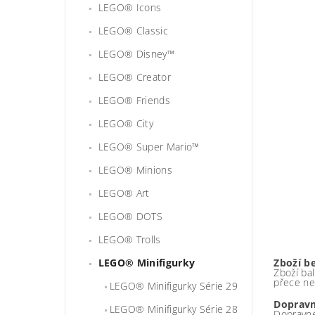
LEGO® Icons
LEGO® Classic
LEGO® Disney™
LEGO® Creator
LEGO® Friends
LEGO® City
LEGO® Super Mario™
LEGO® Minions
LEGO® Art
LEGO® DOTS
LEGO® Trolls
LEGO® Minifigurky
Zboží b
Zboží bal
přece ne
LEGO® Minifigurky Série 29
Dopravn
LEGO® Minifigurky Série 28
Dopravné