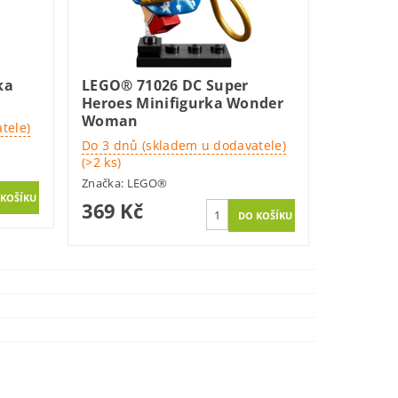
ka
LEGO® 71026 DC Super
Heroes Minifigurka Wonder
Woman
tele)
Do 3 dnů (skladem u dodavatele)
(>2 ks)
Značka:
LEGO®
369 Kč