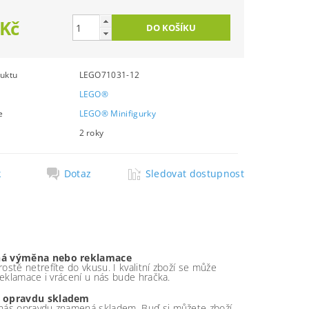
 Kč
uktu
LEGO71031-12
LEGO®
e
LEGO® Minifigurky
2 roky
k
Dotaz
Sledovat dostupnost
á výměna nebo reklamace
ostě netrefíte do vkusu. I kvalitní zboží se může
 reklamace i vrácení u nás bude hračka.
 opravdu skladem
nás opravdu znamená skladem. Buď si můžete zboží