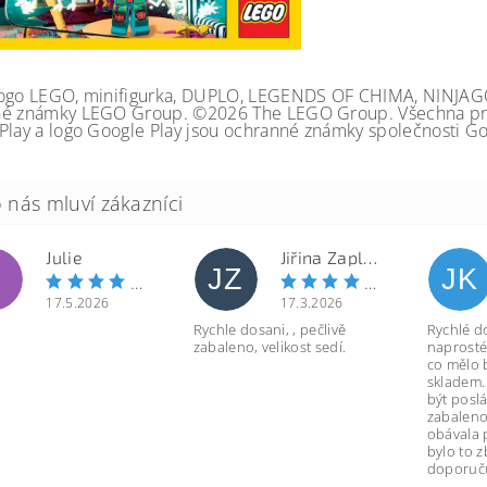
ogo LEGO, minifigurka, DUPLO, LEGENDS OF CHIMA, NINJA
é známky LEGO Group. ©2026 The LEGO Group. Všechna prá
Play a logo Google Play jsou ochranné známky společnosti Go
Julie
Jiřina Zapletalová
JZ
JK
17.5.2026
17.3.2026
Rychle dosani, , pečlivě
Rychlé d
zabaleno, velikost sedí.
naprosté
co mělo 
skladem.
být poslá
zabaleno
obávala 
bylo to 
doporuču