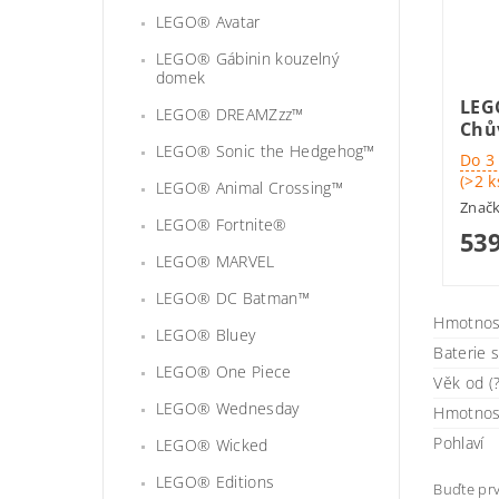
LEGO® Avatar
LEGO® Gábinin kouzelný
domek
LEG
LEGO® DREAMZzz™
Chů
LEGO® Sonic the Hedgehog™
Do 3
(>2 k
LEGO® Animal Crossing™
Znač
LEGO® Fortnite®
539
LEGO® MARVEL
LEGO® DC Batman™
Hmotnos
LEGO® Bluey
Baterie 
LEGO® One Piece
Věk od (?
LEGO® Wednesday
Hmotnos
Pohlaví
LEGO® Wicked
LEGO® Editions
Buďte prv