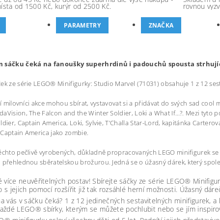
místa od 1500 Kč, kurýr od 2500 Kč.
rovnou vyzv
PARAMETRY
ZNAČKA
 sáčku čeká na fanoušky superhrdinů i padouchů spousta strhujíc
ek ze série LEGO® Minifigurky: Studio Marvel (71031) obsahuje 1 z 12 sest
lcí milovníci akce mohou sbírat, vystavovat si a přidávat do svých sad cool 
aVision, The Falcon and the Winter Soldier, Loki a What If…?. Mezi tyto p
ldier, Captain America, Loki, Sylvie, T’Challa Star-Lord, kapitánka Carte
Captain America jako zombie.
ěchto pečlivě vyrobených, důkladně propracovaných LEGO minifigurek se
 přehlednou sběratelskou brožurou. Jedná se o úžasný dárek, který spoleh
ě více neuvěřitelných postav! Sbírejte sáčky ze série LEGO® Minifigur
 s jejich pomocí rozšířit již tak rozsáhlé herní možnosti. Úžasný dár
a vás v sáčku čeká? 1 z 12 jedinečných sestavitelných minifigurek, a
aždé LEGO® sbírky, kterým se můžete pochlubit nebo se jím inspirov