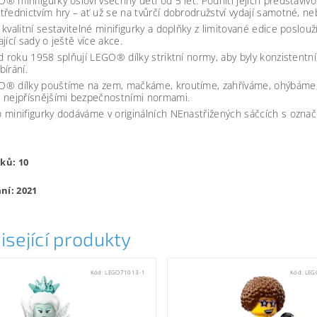
® minifigurky osloví všechny děti od 5 let. Podnítí jejich představiv
třednictvím hry – ať už se na tvůrčí dobrodružství vydají samotné, n
 kvalitní sestavitelné minifigurky a doplňky z limitované edice poslou
ající sady o ještě více akce.
od roku 1958 splňují LEGO® dílky striktní normy, aby byly konzistentn
bírání.
® dílky pouštíme na zem, mačkáme, kroutíme, zahříváme, ohýbáme, 
 nejpřísnějšími bezpečnostními normami.
 minifigurky dodáváme v originálních NEnastřižených sáčcích s označ
lků: 10
ní: 2021
isející produkty
Kód:
LEGO71013-1
Kód:
LEG