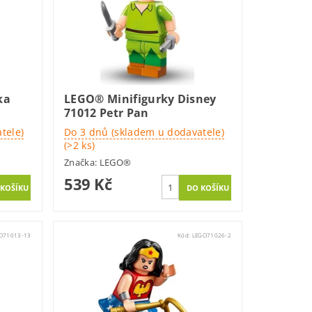
ka
LEGO® Minifigurky Disney
71012 Petr Pan
tele)
Do 3 dnů (skladem u dodavatele)
(>2 ks)
Značka:
LEGO®
539 Kč
O71013-13
Kód:
LEGO71026-2