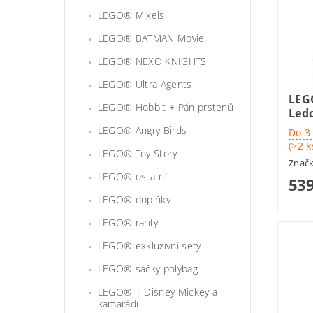
LEGO® Mixels
LEGO® BATMAN Movie
LEGO® NEXO KNIGHTS
LEGO® Ultra Agents
LEG
LEGO® Hobbit + Pán prstenů
Led
LEGO® Angry Birds
Do 3
(>2 k
LEGO® Toy Story
Znač
LEGO® ostatní
539
LEGO® doplňky
LEGO® rarity
LEGO® exkluzivní sety
LEGO® sáčky polybag
LEGO® | Disney Mickey a
kamarádi