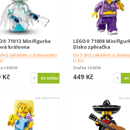
O® 71013 Minifigurka
LEGO® 71008 Minifigur
ová královna
Disko zpěvačka
 dnů (skladem u dodavatele)
Do 3 dnů (skladem u dodava
s)
(1 ks)
ka:
LEGO®
Značka:
LEGO®
 Kč
449 Kč
Kód:
LEGO71013-16
Kód:
LEG