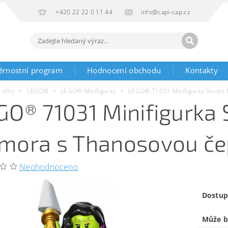
+420 22 22 0 11 44
info@capi-cap.cz
ěrnostní program
Hodnocení obchodu
Kontakty
račky
LEGO®
LEGO® Minifigurky
LEGO® 71031 Minifigurka Studio 
GO® 71031 Minifigurka 
mora s Thanosovou če
Neohodnoceno
Dostup
Může b