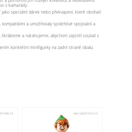
ost a pomohou jim rozvíjet kreativitu a sebedůvěru
ebo s kamarády.
ží jako speciální dárek nebo překvapení, které obohatí
í, kompatibilní a umožňovaly spolehlivé spojování a
škrábeme a natahujeme, abychom zajistili soulad s
ením konkrétní minifigurky na zadní straně obalu.
O71008-13
Kód:
LEGO71012-15