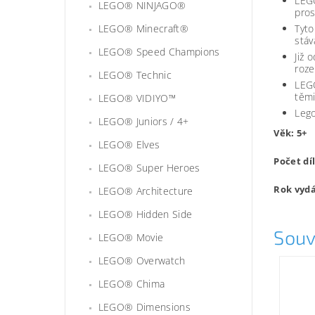
LEGO
LEGO® NINJAGO®
pros
LEGO® Minecraft®
Tyto
stáv
LEGO® Speed Champions
Již 
roze
LEGO® Technic
LEGO
těmi
LEGO® VIDIYO™
Lego
LEGO® Juniors / 4+
Věk: 5+
LEGO® Elves
Počet dí
LEGO® Super Heroes
Rok vydá
LEGO® Architecture
LEGO® Hidden Side
Souv
LEGO® Movie
LEGO® Overwatch
LEGO® Chima
LEGO® Dimensions