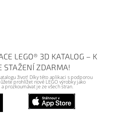
ACE LEGO® 3D KATALOG – K
KE STAŽENÍ ZDARMA!
alogu život! Díky této aplikaci s podporou
 můžete prohlížet nové LEGO výrobky jako
a prozkoumávat je ze všech stran.