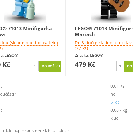
O® 71013 Minifigurka
LEGO® 71013 Minifigur
va
Mariachi
 dnů (skladem u dodavatele)
Do 3 dnů (skladem u dodava
s)
(>2 ks)
ka:
LEGO®
Značka:
LEGO®
 Kč
479 Kč
t
0.01 kg
součástí?
ne
)
5 let
t
0.007 kg
kluci
ní, kdo napíše příspěvek k této položce.