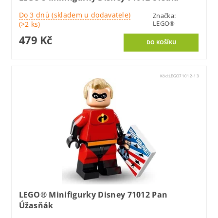
Do 3 dnů (skladem u dodavatele)
Značka:
LEGO®
(>2 ks)
479 Kč
Kód:
LEGO71012-13
LEGO® Minifigurky Disney 71012 Pan
Úžasňák