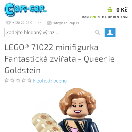
0 Kč
CZK
BGN
EUR
HUF
PLN
RON
+420 22 22 0 11 44
info@capi-cap.cz
LEGO® 71022 minifigurka
Fantastická zvířata - Queenie
Goldstein
Neohodnoceno