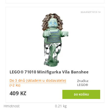
Kód:
LEGO71010-14
LEGO® 71010 Minifigurka Víla Banshee
Do 3 dnů (skladem u dodavatele)
Značka:
LEGO®
(>2 ks)
409 Kč
Hmotnost
0.21 kg