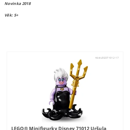
Novinka 2018
Věk: 5+
Lego71022
Kód:
LEGO71012-17
LEGO® Minifigurky Disney 71012 Uršula