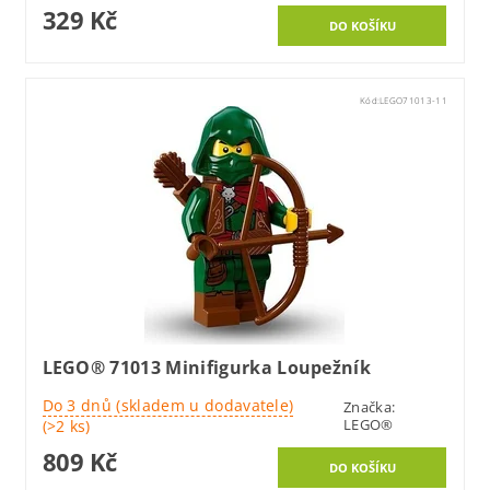
329 Kč
Kód:
LEGO71013-11
LEGO® 71013 Minifigurka Loupežník
Do 3 dnů (skladem u dodavatele)
Značka:
LEGO®
(>2 ks)
809 Kč