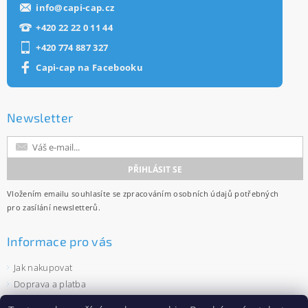
info
@
capi-cap.cz
+420 22 22 0 11 44
+420 774 887 327
Capi-cap na Facebooku
Newsletter
Vložením emailu souhlasíte se
zpracováním osobních údajů
potřebných
pro zasílání newsletterů.
Informace pro vás
Jak nakupovat
Doprava a platba
Obchodní podmínky