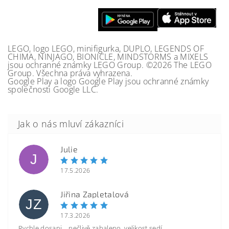
LEGO, logo LEGO, minifigurka, DUPLO, LEGENDS OF
CHIMA, NINJAGO, BIONICLE, MINDSTORMS a MIXELS
jsou ochranné známky LEGO Group. ©2026 The LEGO
Group. Všechna práva vyhrazena.
Google Play a logo Google Play jsou ochranné známky
společnosti Google LLC.
Julie
J
17.5.2026
Jiřina Zapletalová
JZ
17.3.2026
Rychle dosani, , pečlivě zabaleno, velikost sedí.