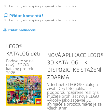
Buďte první, kdo napíše příspěvek k této položce.
Přidat komentář
Buďte první, kdo napíše příspěvek k této položce.
Přidat hodnocení
LEGO®
KATALOG děti
NOVÁ APLIKACE LEGO®
Podívejte se na
3D KATALOG – K
nový LEGO®
katalog pro rok
DISPOZICI KE STAŽENÍ
2026.
ZDARMA!
Vdechněte LEGO® katalogu
život! Díky této aplikaci s
podporou rozšířené reality si
můžete prohlížet nové LEGO
výrobky jako zábavné 3D
animace a prozkoumávat je ze
všech stran.