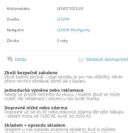
Kód produktu
LEGO71022-20
Značka
LEGO®
Kategorie
LEGO® Minifigurky
Záruka
2 roky
Dotaz
Sledovat dostupnost
Zboží bezpečně zabaleno
Zboží balíme pečlivě. I obal výrobku je pro nás důležitý. Nikdo
přece nechce předávat dárek jak z bazaru.
Jednoduchá výměna nebo reklamace
Někdy se prostě netrefíte do vkusu. I kvalitní zboží se může
rozbít. Ale reklamace i vrácení u nás bude hračka.
Dopravné nízké nebo zdarma
Dopravné už od 45 Kč nebo dokonce zdarma dle výše nákupu
- výdejní místa od 1500 Kč, kurýr od 2500 Kč.
Skladem = opravdu skladem
Skladem u nás opravdu znamená skladem. Buď si můžete