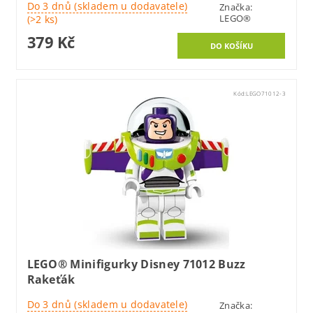
Do 3 dnů (skladem u dodavatele)
Značka:
LEGO®
(>2 ks)
379 Kč
Kód:
LEGO71012-3
LEGO® Minifigurky Disney 71012 Buzz
Rakeťák
Do 3 dnů (skladem u dodavatele)
Značka: