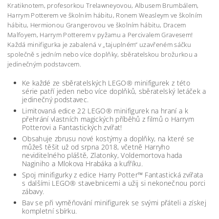
Kratiknotem, profesorkou Trelawneyovou, Albusem Brumbálem,
Harrym Potterem ve školním hábitu, Ronem Weasleym ve školním
hábitu, Hermionou Grangerovou ve školním hábitu, Dracem
Malfoyem, Harrym Potterem v pyžamu a Percivalem Gravesem!
Každá minifigurka je zabalená v „tajuplném“ uzavřeném sáčku
společně s jedním nebo více doplňky, sběratelskou brožurkou a
jedinečným podstavcem.
Ke každé ze sběratelských LEGO® minifigurek z této
série patří jeden nebo více doplňků, sběratelský letáček a
jedinečný podstavec.
Limitovaná edice 22 LEGO® minifigurek na hraní a k
přehrání vlastních magických příběhů z filmů o Harrym
Potterovi a Fantastických zvířat!
Obsahuje zbrusu nové kostýmy a doplňky, na které se
můžeš těšit už od srpna 2018, včetně Harryho
neviditelného pláště, Zlatonky, Voldemortova hada
Naginiho a Mlokova Hrabáka a kufříku.
Spoj minifigurky z edice Harry Potter™ Fantastická zvířata
s dalšími LEGO® stavebnicemi a užij si nekonečnou porci
zábavy.
Bav se při vyměňování minifigurek se svými přáteli a získej
kompletní sbírku.