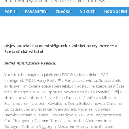
zboží rovnou vyzvednout nebo už zítra může být u Vás.
POPIS
PARAMETRY
ZNAČKA
DISKUZE
HODNOCENÍ
Objev kouzlo LEGO® minifigurek s kolekcí Harry Potter™ a
Fantastická zvířata!
Jedna minifigurka v sáčku.
Vnes trochu magie do jakékoliv LEGO® sady s kolekcí LEGO
minifigurek 71022 Harry Potter™ a Fantastická zvířata. Součástí této
exkluzivní limitované edice sběratelských postav, na kterou se můžeš
těšit už v srpnu 2018, je i spousta nových doplňků a kostýmů. Užij si
zbrusu nová dobrodružství z filmu Fantastická zvířata s Mlokem
Scamanderem, Jacobem Kowalskim, Tinou Goldsteinovou, Queenie
Goldsteinovou a Credencem Barebonem. Vydej se i do světa
Harryho Pottera s Lenkou Laskorádovou, Nevillem Longbottomem,
Cho Changovou, Deanem Thomasem, Lordem Voldemortem,
Dobbym, Cedricem Diggorym, Alastorem Moodym, proferosem