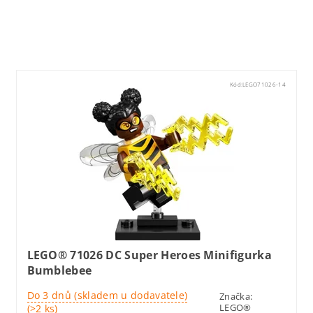
Lego71019
Kód:
LEGO71026-14
LEGO® 71026 DC Super Heroes Minifigurka
Bumblebee
Do 3 dnů (skladem u dodavatele)
Značka:
LEGO®
(>2 ks)