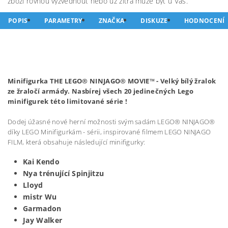
zboží rovnou vyzvednout nebo už zítra může být u Vás.
POPIS
PARAMETRY
ZNAČKA
DISKUZE
HODNOCENÍ
Minifigurka THE LEGO® NINJAGO® MOVIE™ -
Velký bílý žralok
ze žraločí armády
. Nasbírej všech 20 jedinečných Lego
minifigurek této limitované série !
Dodej úžasné nové herní možnosti svým sadám LEGO® NINJAGO®
díky LEGO Minifigurkám - sérii, inspirované filmem LEGO NINJAGO
FILM, která obsahuje následující minifigurky:
Kai Kendo
Nya trénující Spinjitzu
Lloyd
mistr Wu
Garmadon
Jay Walker