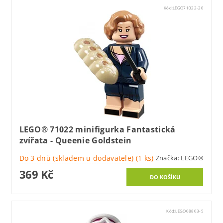
Kód:
LEGO71022-20
LEGO® 71022 minifigurka Fantastická
zvířata - Queenie Goldstein
Do 3 dnů (skladem u dodavatele)
(1 ks)
Značka:
LEGO®
369 Kč
Kód:
LEGO08803-5