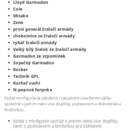
Lloyd Garmadon
Cole
Misako
Zane
první generál žraločí armády
chobotnice ze žraločí armády
rybář žraločí armády
Velký bílý žralok ze žraločí armády
Garmadon ze vzpomínek
Sopečný Garmadon
Rocker
Technik GPL
Kuchař sushi
N-popová fanynka
Každá minifigurka je zabalená v tajuplném uzavřeném sáčku
společně s jedním nebo více doplňky, podstavcem a sběratelskou
brožurkou.
Každá z minifigurek vychází s jedním nebo více doplňky,
navíc s podstavcem a brožurkou pro sběratele.