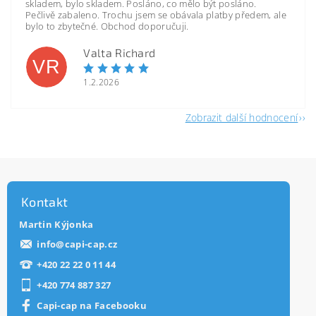
skladem, bylo skladem. Posláno, co mělo být posláno.
Pečlivě zabaleno. Trochu jsem se obávala platby předem, ale
bylo to zbytečné. Obchod doporučuji.
Valta Richard
VR
1.2.2026
Zobrazit další hodnocení
Kontakt
Martin Kýjonka
info
@
capi-cap.cz
+420 22 22 0 11 44
+420 774 887 327
Capi-cap na Facebooku