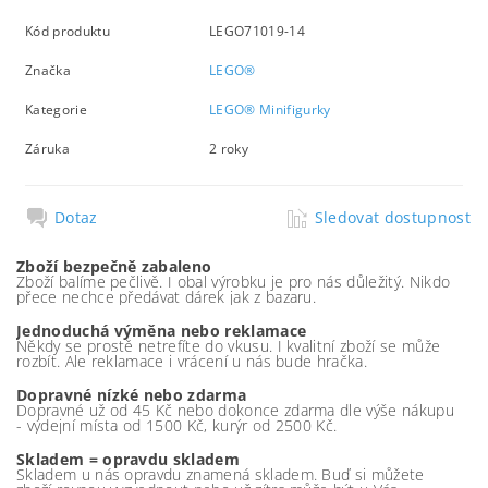
Kód produktu
LEGO71019-14
Značka
LEGO®
Kategorie
LEGO® Minifigurky
Záruka
2 roky
Dotaz
Sledovat dostupnost
Zboží bezpečně zabaleno
Zboží balíme pečlivě. I obal výrobku je pro nás důležitý. Nikdo
přece nechce předávat dárek jak z bazaru.
Jednoduchá výměna nebo reklamace
Někdy se prostě netrefíte do vkusu. I kvalitní zboží se může
rozbít. Ale reklamace i vrácení u nás bude hračka.
Dopravné nízké nebo zdarma
Dopravné už od 45 Kč nebo dokonce zdarma dle výše nákupu
- výdejní místa od 1500 Kč, kurýr od 2500 Kč.
Skladem = opravdu skladem
Skladem u nás opravdu znamená skladem. Buď si můžete