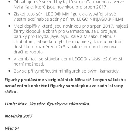
Obsahuje dvě verze Lloyda, tři verze Garmadona a verze
Nyi a Kaie, které jsou novinkou pro srpen 2017.
Získej tuto sérii LEGO® Minifigurek a vytvářej si své
vlastní akcí nabité scény z filmu LEGO NINJAGO® FILM!
Mezi doplňky, které jsou novinkou pro srpen 2017, najdeš
černý klobouk a zbraň pro Garmadona, šálu pro Jaye,
paruky pro Lloyda, Jaye, Nyu, Kaie a Misako, helmu s
chobotnicí, rybářskou rybí helmu, misky, lžíce a modrou
destičku o rozměrech 2x3 s nákresem pro Lloydova
dračího robota.
V kombinaci se stavebnicemi LEGO® získáš ještě větší
herní možnosti.
Bav se při vyměňování minifigurek se svými kamarády.
Figurky prodáváme v originálních NEnastřižených sáčcích s
označením konkrétní figurky samolepkou ze zadní strany
sáčku.
Limit: Max. 3ks této figurky na zákazníka.
Novinka 2017
Věk: 5+