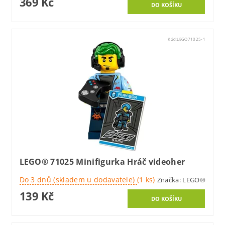
369 Kč
Kód:
LEGO71025-1
LEGO® 71025 Minifigurka Hráč videoher
Do 3 dnů (skladem u dodavatele)
(1 ks)
Značka:
LEGO®
139 Kč