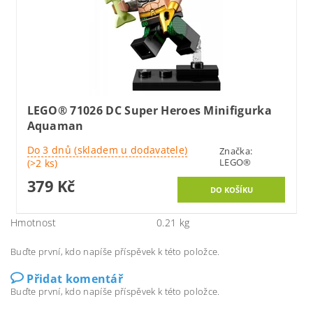
LEGO® 71026 DC Super Heroes Minifigurka
Aquaman
Do 3 dnů (skladem u dodavatele)
Značka:
LEGO®
(>2 ks)
379 Kč
Hmotnost
0.21 kg
Buďte první, kdo napíše příspěvek k této položce.
Přidat komentář
Buďte první, kdo napíše příspěvek k této položce.