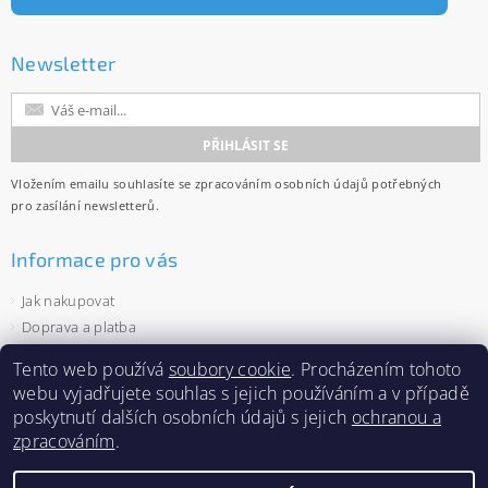
Newsletter
Vložením emailu souhlasíte se
zpracováním osobních údajů
potřebných
pro zasílání newsletterů.
Informace pro vás
Jak nakupovat
Doprava a platba
Obchodní podmínky
Tento web používá
soubory cookie
. Procházením tohoto
Ochrana osobních údajů
webu vyjadřujete souhlas s jejich používáním a v případě
Velkoobchod
poskytnutí dalších osobních údajů s jejich
ochranou a
Zásady používání souborů cookies
zpracováním
.