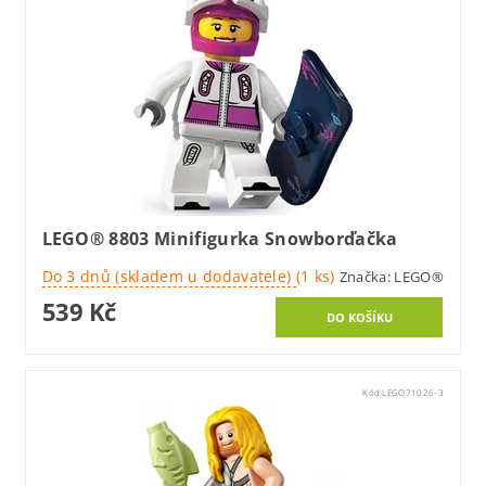
LEGO® 8803 Minifigurka Snowborďačka
Do 3 dnů (skladem u dodavatele)
(1 ks)
Značka:
LEGO®
539 Kč
Kód:
LEGO71026-3