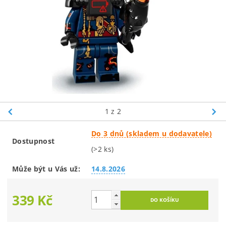
1
z 2
Do 3 dnů (skladem u dodavatele)
Dostupnost
(>2 ks)
Může být u Vás už:
14.8.2026
339 Kč