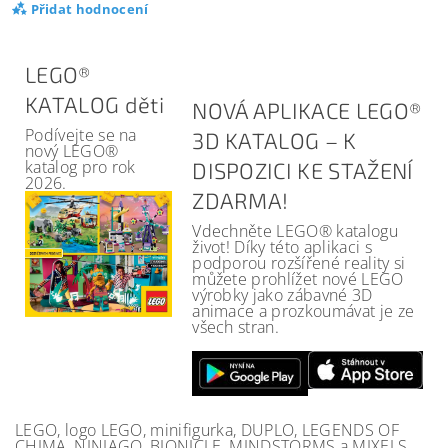
Přidat hodnocení
LEGO®
KATALOG děti
NOVÁ APLIKACE LEGO®
Podívejte se na
3D KATALOG – K
nový LEGO®
katalog pro rok
DISPOZICI KE STAŽENÍ
2026.
ZDARMA!
Vdechněte LEGO® katalogu
život! Díky této aplikaci s
podporou rozšířené reality si
můžete prohlížet nové LEGO
výrobky jako zábavné 3D
animace a prozkoumávat je ze
všech stran.
LEGO, logo LEGO, minifigurka, DUPLO, LEGENDS OF
CHIMA, NINJAGO, BIONICLE, MINDSTORMS a MIXELS