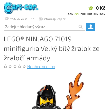
0 Kč
CZK
BGN
EUR
HUF
PLN
RON
+420 22 22 0 11 44
info@capi-cap.cz
LEGO® NINJAGO 71019
minifigurka Velký bílý žralok ze
žraločí armády
Neohodnoceno