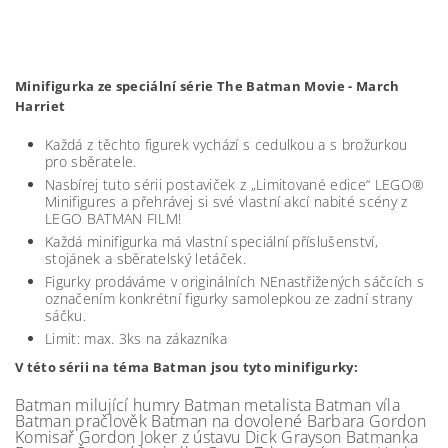
Minifigurka ze speciální série The Batman Movie - March
Harriet
Každá z těchto figurek vychází s cedulkou a s brožurkou
pro sběratele.
Nasbírej tuto sérii postaviček z „Limitované edice“ LEGO®
Minifigures a přehrávej si své vlastní akcí nabité scény z
LEGO BATMAN FILM!
Každá minifigurka má vlastní speciální příslušenství,
stojánek a sběratelský letáček.
Figurky prodáváme v originálních NEnastřižených sáčcích s
označením konkrétní figurky samolepkou ze zadní strany
sáčku.
Limit: max. 3ks na zákazníka
V této sérii na téma Batman jsou tyto minifigurky:
Batman milující humry Batman metalista Batman víla
Batman pračlověk Batman na dovolené Barbara Gordon
Komisař Gordon Joker z ústavu Dick Grayson Batmanka