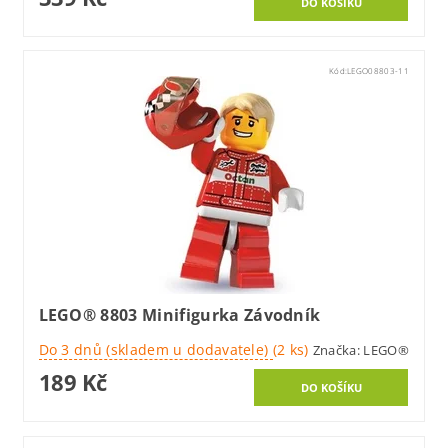
Kód:
LEGO08803-11
LEGO® 8803 Minifigurka Závodník
Do 3 dnů (skladem u dodavatele)
(2 ks)
Značka:
LEGO®
189 Kč