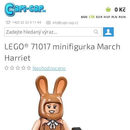
0 Kč
CZK
BGN
EUR
HUF
PLN
RON
+420 22 22 0 11 44
info@capi-cap.cz
LEGO® 71017 minifigurka March
Harriet
Neohodnoceno