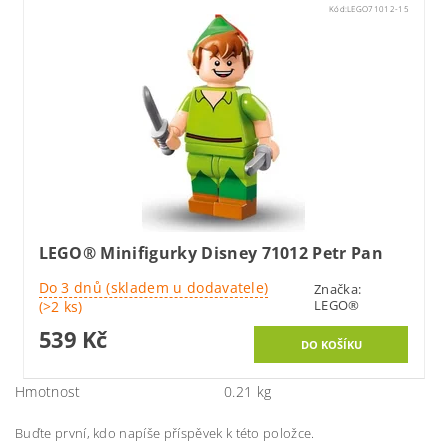
Kód:
LEGO71012-15
LEGO® Minifigurky Disney 71012 Petr Pan
Do 3 dnů (skladem u dodavatele)
Značka:
LEGO®
(>2 ks)
539 Kč
Hmotnost
0.21 kg
Buďte první, kdo napíše příspěvek k této položce.