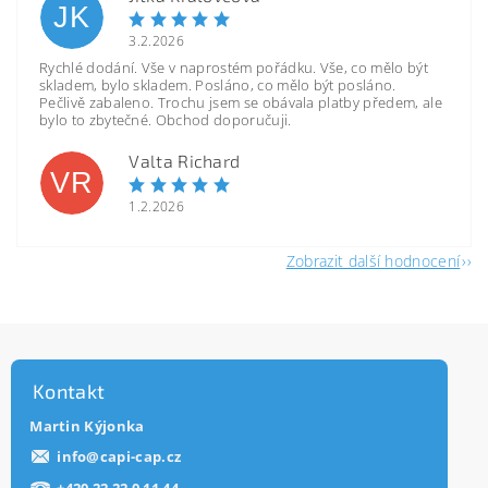
JK
3.2.2026
Rychlé dodání. Vše v naprostém pořádku. Vše, co mělo být
skladem, bylo skladem. Posláno, co mělo být posláno.
Pečlivě zabaleno. Trochu jsem se obávala platby předem, ale
bylo to zbytečné. Obchod doporučuji.
Valta Richard
VR
1.2.2026
Zobrazit další hodnocení
Kontakt
Martin Kýjonka
info
@
capi-cap.cz
+420 22 22 0 11 44