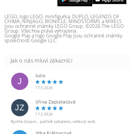
LEGO, logo LEGO, minifigurka, DUPLO, LEGENDS OF
CHIMA, NINJAGO, BIONICLE, MINDSTORMS a MIXELS
jsou ochranné známky LEGO Group. ©2026 The LEGO
Group. Všechna práva vyhrazena.
Google Play a logo Google Play jsou ochranné známky
společnosti Google LLC.
Julie
J
17.5.2026
Jiřina Zapletalová
JZ
17.3.2026
Rychle dosani, , pečlivě zabaleno, velikost sedí.
Jitka Královcová