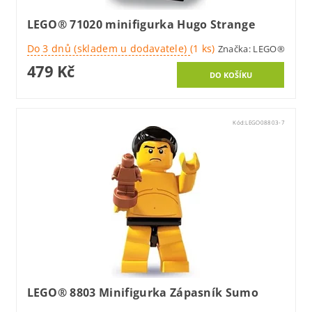
LEGO® 71020 minifigurka Hugo Strange
Do 3 dnů (skladem u dodavatele)
(1 ks)
Značka:
LEGO®
479 Kč
Kód:
LEGO08803-7
LEGO® 8803 Minifigurka Zápasník Sumo