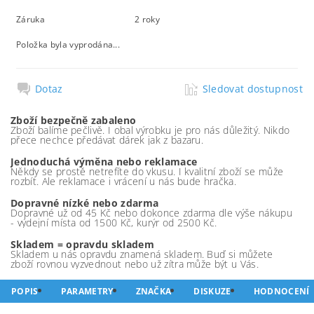
Záruka
2 roky
Položka byla vyprodána...
Dotaz
Sledovat dostupnost
Zboží bezpečně zabaleno
Zboží balíme pečlivě. I obal výrobku je pro nás důležitý. Nikdo
přece nechce předávat dárek jak z bazaru.
Jednoduchá výměna nebo reklamace
Někdy se prostě netrefíte do vkusu. I kvalitní zboží se může
rozbít. Ale reklamace i vrácení u nás bude hračka.
Dopravné nízké nebo zdarma
Dopravné už od 45 Kč nebo dokonce zdarma dle výše nákupu
- výdejní místa od 1500 Kč, kurýr od 2500 Kč.
Skladem = opravdu skladem
Skladem u nás opravdu znamená skladem. Buď si můžete
zboží rovnou vyzvednout nebo už zítra může být u Vás.
POPIS
PARAMETRY
ZNAČKA
DISKUZE
HODNOCENÍ