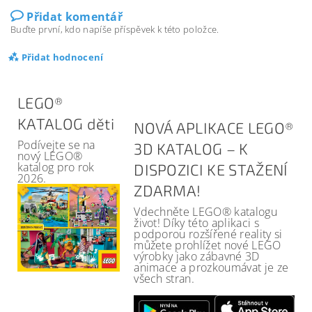
Přidat komentář
Buďte první, kdo napíše příspěvek k této položce.
Přidat hodnocení
LEGO®
KATALOG děti
NOVÁ APLIKACE LEGO®
Podívejte se na
3D KATALOG – K
nový LEGO®
katalog pro rok
DISPOZICI KE STAŽENÍ
2026.
ZDARMA!
Vdechněte LEGO® katalogu
život! Díky této aplikaci s
podporou rozšířené reality si
můžete prohlížet nové LEGO
výrobky jako zábavné 3D
animace a prozkoumávat je ze
všech stran.