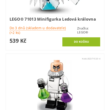
LEGO® 71013 Minifigurka Ledová královna
Do 3 dnů (skladem u dodavatele)
Značka:
LEGO®
(>2 ks)
539 Kč
Kód:
LEGO71020-4