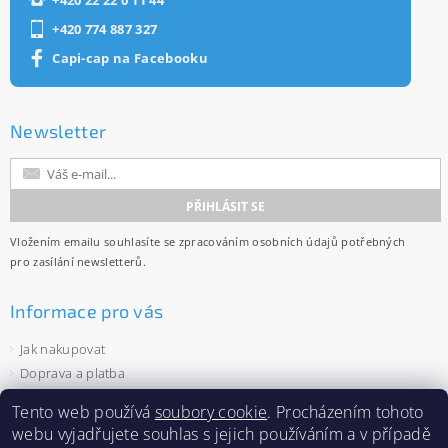
+420 774 887 327
Capi-cap na Facebooku
Newsletter
Vložením emailu souhlasíte se
zpracováním osobních údajů
potřebných
pro zasílání newsletterů.
Informace pro vás
Jak nakupovat
Doprava a platba
Obchodní podmínky
Tento web používá
soubory cookie
. Procházením tohoto
Ochrana osobních údajů
webu vyjadřujete souhlas s jejich používáním a v případě
Velkoobchod