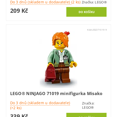
Do 3 dnů (skladem u dodavatele)
(2 ks)
Značka:
LEGO®
209 Kč
Kód:
LEGO71019-9
LEGO® NINJAGO 71019 minifigurka Misako
Do 3 dnů (skladem u dodavatele)
Značka:
LEGO®
(>2 ks)
339 Kč