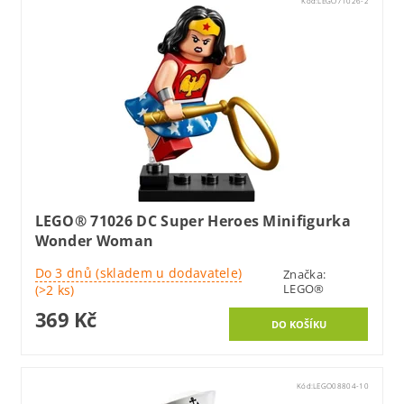
Kód:
LEGO71026-2
LEGO® 71026 DC Super Heroes Minifigurka
Wonder Woman
Do 3 dnů (skladem u dodavatele)
Značka:
LEGO®
(>2 ks)
369 Kč
Kód:
LEGO08804-10