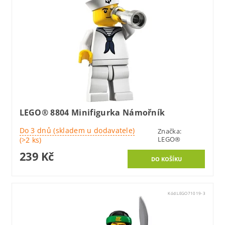
LEGO® 8804 Minifigurka Námořník
Do 3 dnů (skladem u dodavatele)
Značka:
LEGO®
(>2 ks)
239 Kč
Kód:
LEGO71019-3