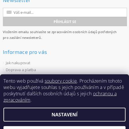
Newsletter
Vložením emailu souhlasíte se
zpracováním osobních údajů
potřebných
pro zasílání newsletterů.
Informace pro vás
Jak nakupovat
Doprava a platba
Obchodní podmínky
Tento web používá
soubory cookie
. Procházením tohoto
Ochrana osobních údajů
webu vyjadřujete souhlas s jejich používáním a v případě
Velkoobchod
poskytnutí dalších osobních údajů s jejich
ochranou a
Zásady používání souborů cookies
zpracováním
.
NASTAVENÍ
2026 ©
Capi-cap.cz
, všechna práva vyhrazena