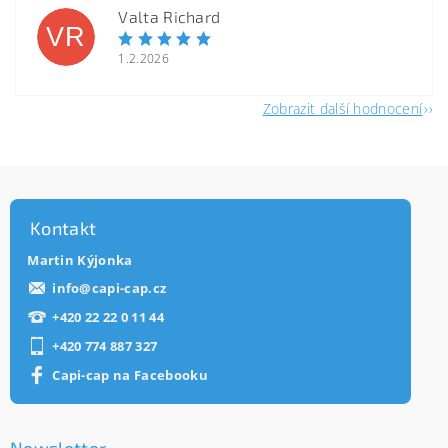
Valta Richard
VR
1.2.2026
Zobrazit další hodnocení
Kontakt
Martin Kýjonka
info
@
capi-cap.cz
+420 22 22 0 11 44
+420 774 887 327
Capi-cap na Facebooku