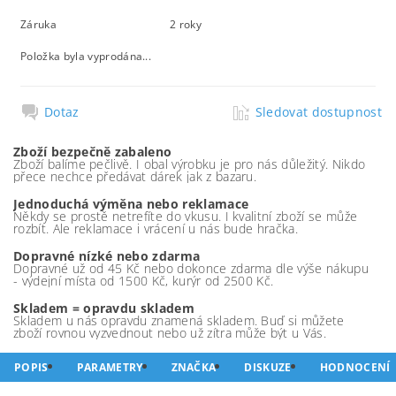
Záruka
2 roky
Položka byla vyprodána...
Dotaz
Sledovat dostupnost
Zboží bezpečně zabaleno
Zboží balíme pečlivě. I obal výrobku je pro nás důležitý. Nikdo
přece nechce předávat dárek jak z bazaru.
Jednoduchá výměna nebo reklamace
Někdy se prostě netrefíte do vkusu. I kvalitní zboží se může
rozbít. Ale reklamace i vrácení u nás bude hračka.
Dopravné nízké nebo zdarma
Dopravné už od 45 Kč nebo dokonce zdarma dle výše nákupu
- výdejní místa od 1500 Kč, kurýr od 2500 Kč.
Skladem = opravdu skladem
Skladem u nás opravdu znamená skladem. Buď si můžete
zboží rovnou vyzvednout nebo už zítra může být u Vás.
POPIS
PARAMETRY
ZNAČKA
DISKUZE
HODNOCENÍ