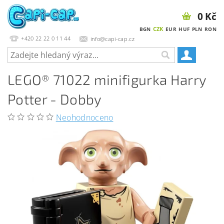
0 Kč
CZK
BGN
EUR
HUF
PLN
RON
+420 22 22 0 11 44
info@capi-cap.cz
LEGO® 71022 minifigurka Harry
Potter - Dobby
Neohodnoceno