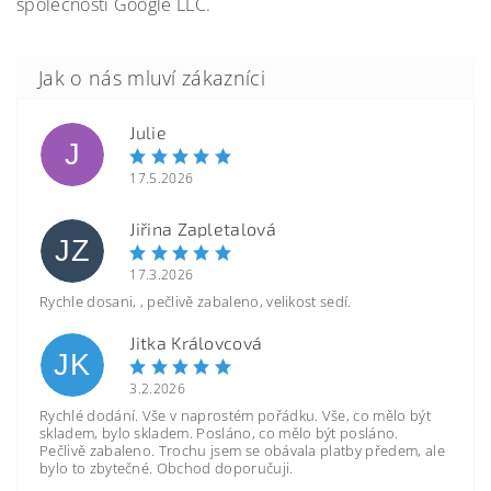
společnosti Google LLC.
Julie
J
17.5.2026
Jiřina Zapletalová
JZ
17.3.2026
Rychle dosani, , pečlivě zabaleno, velikost sedí.
Jitka Královcová
JK
3.2.2026
Rychlé dodání. Vše v naprostém pořádku. Vše, co mělo být
skladem, bylo skladem. Posláno, co mělo být posláno.
Pečlivě zabaleno. Trochu jsem se obávala platby předem, ale
bylo to zbytečné. Obchod doporučuji.