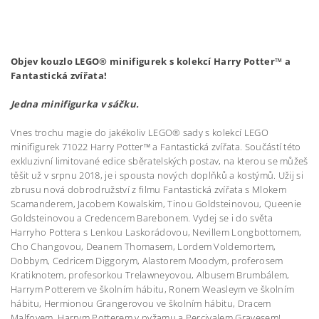
Objev kouzlo LEGO® minifigurek s kolekcí Harry Potter™ a
Fantastická zvířata!
Jedna minifigurka v sáčku.
Vnes trochu magie do jakékoliv LEGO® sady s kolekcí LEGO
minifigurek 71022 Harry Potter™ a Fantastická zvířata. Součástí této
exkluzivní limitované edice sběratelských postav, na kterou se můžeš
těšit už v srpnu 2018, je i spousta nových doplňků a kostýmů. Užij si
zbrusu nová dobrodružství z filmu Fantastická zvířata s Mlokem
Scamanderem, Jacobem Kowalskim, Tinou Goldsteinovou, Queenie
Goldsteinovou a Credencem Barebonem. Vydej se i do světa
Harryho Pottera s Lenkou Laskorádovou, Nevillem Longbottomem,
Cho Changovou, Deanem Thomasem, Lordem Voldemortem,
Dobbym, Cedricem Diggorym, Alastorem Moodym, proferosem
Kratiknotem, profesorkou Trelawneyovou, Albusem Brumbálem,
Harrym Potterem ve školním hábitu, Ronem Weasleym ve školním
hábitu, Hermionou Grangerovou ve školním hábitu, Dracem
Malfoyem, Harrym Potterem v pyžamu a Percivalem Gravesem!