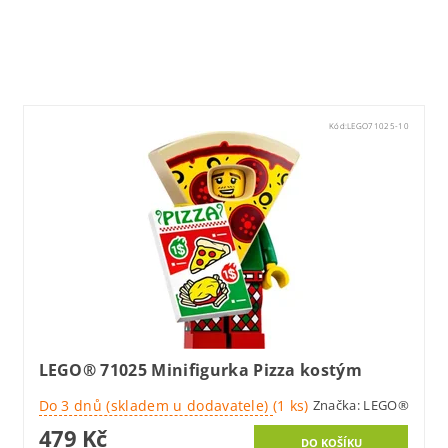
Lego71022
Kód:
LEGO71025-10
LEGO® 71025 Minifigurka Pizza kostým
Do 3 dnů (skladem u dodavatele)
(1 ks)
Značka:
LEGO®
479 Kč