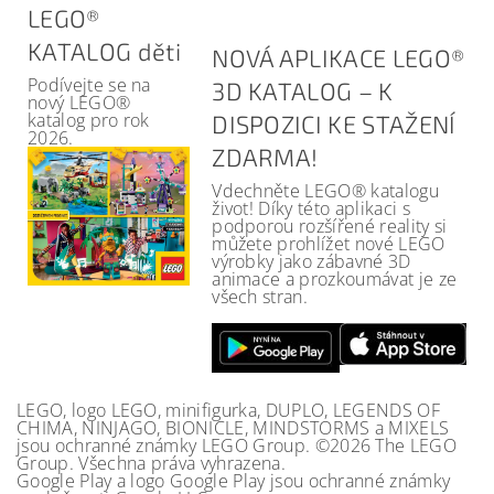
LEGO®
KATALOG děti
NOVÁ APLIKACE LEGO®
Podívejte se na
3D KATALOG – K
nový LEGO®
katalog pro rok
DISPOZICI KE STAŽENÍ
2026.
ZDARMA!
Vdechněte LEGO® katalogu
život! Díky této aplikaci s
podporou rozšířené reality si
můžete prohlížet nové LEGO
výrobky jako zábavné 3D
animace a prozkoumávat je ze
všech stran.
LEGO, logo LEGO, minifigurka, DUPLO, LEGENDS OF
CHIMA, NINJAGO, BIONICLE, MINDSTORMS a MIXELS
jsou ochranné známky LEGO Group. ©2026 The LEGO
Group. Všechna práva vyhrazena.
Google Play a logo Google Play jsou ochranné známky