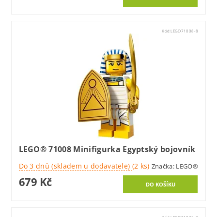
Kód:
LEGO71008-8
LEGO® 71008 Minifigurka Egyptský bojovník
Do 3 dnů (skladem u dodavatele)
(2 ks)
Značka:
LEGO®
679 Kč