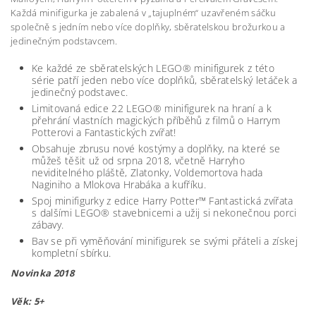
Každá minifigurka je zabalená v „tajuplném“ uzavřeném sáčku
společně s jedním nebo více doplňky, sběratelskou brožurkou a
jedinečným podstavcem.
Ke každé ze sběratelských LEGO® minifigurek z této
série patří jeden nebo více doplňků, sběratelský letáček a
jedinečný podstavec.
Limitovaná edice 22 LEGO® minifigurek na hraní a k
přehrání vlastních magických příběhů z filmů o Harrym
Potterovi a Fantastických zvířat!
Obsahuje zbrusu nové kostýmy a doplňky, na které se
můžeš těšit už od srpna 2018, včetně Harryho
neviditelného pláště, Zlatonky, Voldemortova hada
Naginiho a Mlokova Hrabáka a kufříku.
Spoj minifigurky z edice Harry Potter™ Fantastická zvířata
s dalšími LEGO® stavebnicemi a užij si nekonečnou porci
zábavy.
Bav se při vyměňování minifigurek se svými přáteli a získej
kompletní sbírku.
Novinka 2018
Věk: 5+