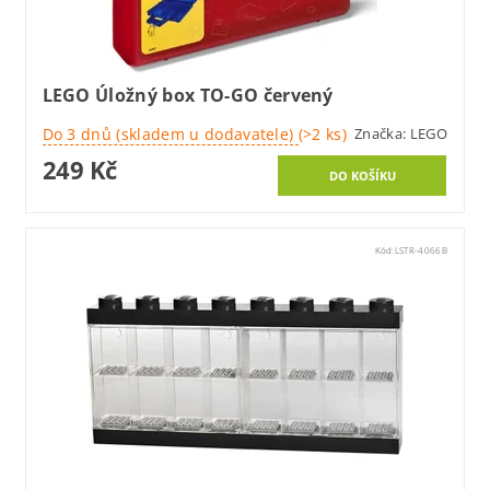
LEGO Úložný box TO-GO červený
Do 3 dnů (skladem u dodavatele)
(>2 ks)
Značka:
LEGO
249 Kč
Kód:
LSTR-4066B