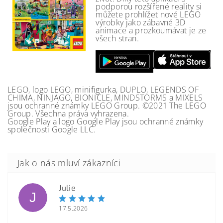
podporou rozšířené reality si
můžete prohlížet nové LEGO
výrobky jako zábavné 3D
animace a prozkoumávat je ze
všech stran.
LEGO, logo LEGO, minifigurka, DUPLO, LEGENDS OF
CHIMA, NINJAGO, BIONICLE, MINDSTORMS a MIXELS
jsou ochranné známky LEGO Group. ©2021 The LEGO
Group. Všechna práva vyhrazena.
Google Play a logo Google Play jsou ochranné známky
společnosti Google LLC.
Julie
J
17.5.2026