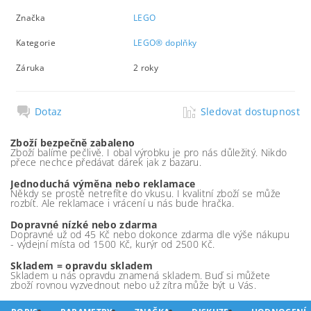
Značka
LEGO
Kategorie
LEGO® doplňky
Záruka
2 roky
Dotaz
Sledovat dostupnost
Zboží bezpečně zabaleno
Zboží balíme pečlivě. I obal výrobku je pro nás důležitý. Nikdo
přece nechce předávat dárek jak z bazaru.
Jednoduchá výměna nebo reklamace
Někdy se prostě netrefíte do vkusu. I kvalitní zboží se může
rozbít. Ale reklamace i vrácení u nás bude hračka.
Dopravné nízké nebo zdarma
Dopravné už od 45 Kč nebo dokonce zdarma dle výše nákupu
- výdejní místa od 1500 Kč, kurýr od 2500 Kč.
Skladem = opravdu skladem
Skladem u nás opravdu znamená skladem. Buď si můžete
zboží rovnou vyzvednout nebo už zítra může být u Vás.