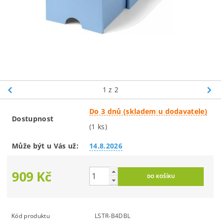
1
z 2
Do 3 dnů (skladem u dodavatele)
Dostupnost
(1 ks)
Může být u Vás už:
14.8.2026
909 Kč
Kód produktu
LSTR-B4DBL