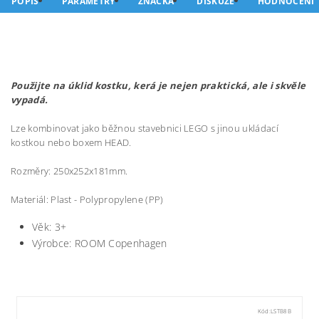
POPIS
PARAMETRY
ZNAČKA
DISKUZE
HODNOCENÍ
Použijte na úklid kostku, kerá je nejen praktická, ale i skvěle
vypadá.
Lze kombinovat jako běžnou stavebnici LEGO s jinou ukládací
kostkou nebo boxem HEAD.
Rozměry: 250x252x181mm.
Materiál: Plast - Polypropylene (PP)
Věk: 3+
Výrobce: ROOM Copenhagen
Kód:
LSTB8B