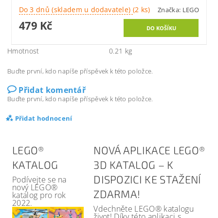
Do 3 dnů (skladem u dodavatele)
(2 ks)
Značka:
LEGO
479 Kč
Hmotnost
0.21 kg
Buďte první, kdo napíše příspěvek k této položce.
Přidat komentář
Buďte první, kdo napíše příspěvek k této položce.
Přidat hodnocení
LEGO®
NOVÁ APLIKACE LEGO®
KATALOG
3D KATALOG – K
DISPOZICI KE STAŽENÍ
Podívejte se na
nový LEGO®
ZDARMA!
katalog pro rok
2022.
Vdechněte LEGO® katalogu
život! Díky této aplikaci s