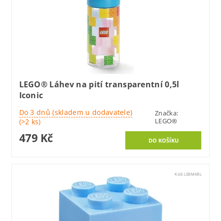
LEGO® Láhev na pití transparentní 0,5l
Iconic
Do 3 dnů (skladem u dodavatele)
Značka:
LEGO®
(>2 ks)
479 Kč
Kód:
LSBM4BL