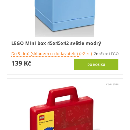
LEGO Mini box 45x45x42 světle modrý
Do 3 dnů (skladem u dodavatele)
(>2 ks)
Značka:
LEGO
139 Kč
Kód:
LSTGR