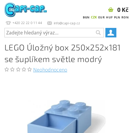
0 Kč
CZK
BGN
EUR
HUF
PLN
RON
+420 22 22 0 11 44
info@capi-cap.cz
LEGO Úložný box 250x252x181
se šuplíkem světle modrý
Neohodnoceno