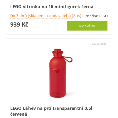
LEGO vitrínka na 16 minifigurek černá
Do 3 dnů (skladem u dodavatele)
(2 ks)
Značka:
LEGO
939 Kč
Kód:
LS420001
LEGO Láhev na pití transparentní 0,5l
červená