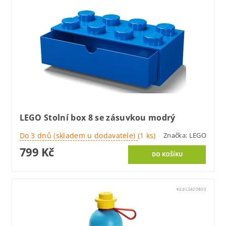
LEGO Stolní box 8 se zásuvkou modrý
Do 3 dnů (skladem u dodavatele)
(1 ks)
Značka:
LEGO
799 Kč
Kód:
LS420800