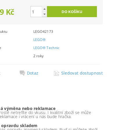
9 Kč
uktu
LEGO42173
LEGO®
e
LEGO® Technic
2 roky
k
Dotaz
Sledovat dostupnost
á výměna nebo reklamace
ostě netrefíte do vkusu. I kvalitní zboží se může
 reklamace i vrácení u nás bude hračka.
 opravdu skladem
nás opravdu znamená skladem. Buď si můžete zboží