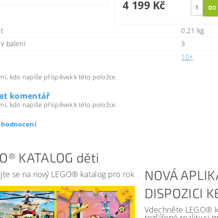
4 199 Kč
t
0.21 kg
v balení
3
10+
ní, kdo napíše příspěvek k této položce.
dat komentář
ní, kdo napíše příspěvek k této položce.
t hodnocení
O® KATALOG děti
NOVÁ APLIK
jte se na nový LEGO® katalog pro rok
DISPOZICI 
Vdechněte LEGO® kat
rozšířené reality si