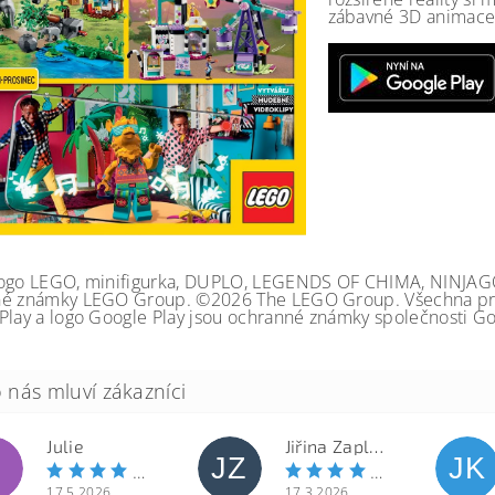
zábavné 3D animace 
ogo LEGO, minifigurka, DUPLO, LEGENDS OF CHIMA, NINJA
é známky LEGO Group. ©2026 The LEGO Group. Všechna prá
Play a logo Google Play jsou ochranné známky společnosti Go
Julie
Jiřina Zapletalová
JZ
JK
17.5.2026
17.3.2026