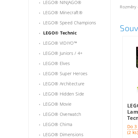
LEGO® NINJAGO®
Rozměry –
LEGO® Minecraft®
LEGO® Speed Champions
Souv
LEGO® Technic
LEGO® VIDIYO™
LEGO® Juniors / 4+
LEGO® Elves
LEGO® Super Heroes
LEGO® Architecture
LEGO® Hidden Side
LEGO® Movie
LEG
Lam
LEGO® Overwatch
Tec
LEGO® Chima
Do 3
(2 ks
LEGO® Dimensions