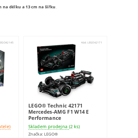
 na délku a 13 cm na šířku
.
LEGO42145
Kód:
LEGO42171
LEGO® Technic 42171
Mercedes-AMG F1 W14 E
Performance
tele)
Skladem prodejna
(2 ks)
Značka:
LEGO®