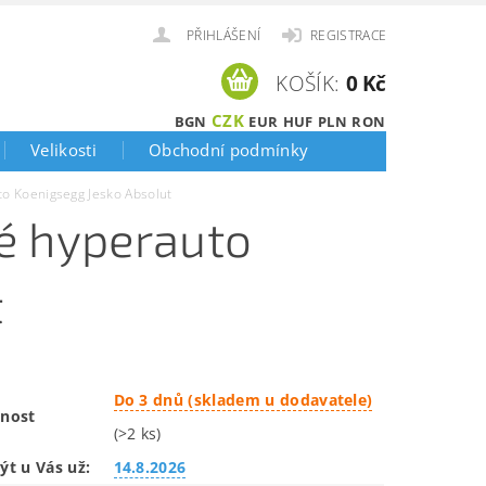
PŘIHLÁŠENÍ
REGISTRACE
KOŠÍK:
0 Kč
CZK
BGN
EUR
HUF
PLN
RON
Velikosti
Obchodní podmínky
o Koenigsegg Jesko Absolut
é hyperauto
t
Do 3 dnů (skladem u dodavatele)
nost
(>2 ks)
ýt u Vás už:
14.8.2026