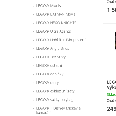
Znač
LEGO® Mixels
1 5
LEGO® BATMAN Movie
LEGO® NEXO KNIGHTS
LEGO® Ultra Agents
LEGO® Hobbit + Pán prstenů
LEGO® Angry Birds
LEGO® Toy Story
LEGO® ostatní
LEGO® doplňky
LEG
LEGO® rarity
Výk
LEGO® exkluzivní sety
Skla
LEGO® sáčky polybag
Znač
249
LEGO® | Disney Mickey a
kamarádi