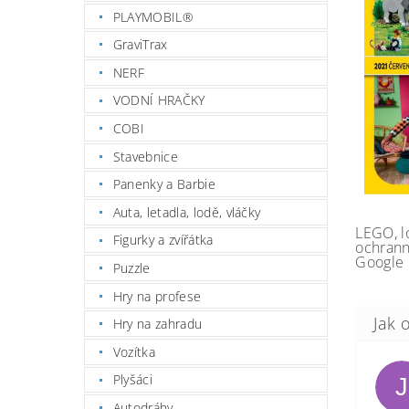
PLAYMOBIL®
GraviTrax
NERF
VODNÍ HRAČKY
COBI
Stavebnice
Panenky a Barbie
Auta, letadla, lodě, vláčky
LEGO, l
Figurky a zvířátka
ochrann
Google 
Puzzle
Hry na profese
Hry na zahradu
Vozítka
Plyšáci
J
Autodráhy