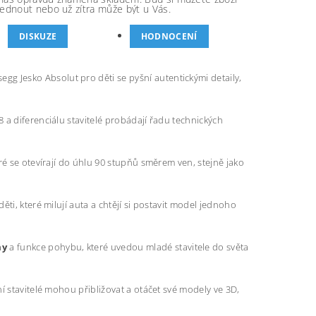
ednout nebo už zítra může být u Vás.
DISKUZE
HODNOCENÍ
g Jesko Absolut pro děti se pyšní autentickými detaily,
 a diferenciálu stavitelé probádají řadu technických
ré se otevírají do úhlu 90 stupňů směrem ven, stejně jako
ti, které milují auta a chtějí si postavit model jednoho
my
a funkce pohybu, které uvedou mladé stavitele do světa
í stavitelé mohou přibližovat a otáčet své modely ve 3D,