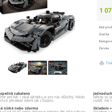
1 07
Kód prod
Značka
Kategori
Záruka
Tis
ezpečně zabaleno
Jednoduch
íme pečlivě. I obal výrobku je pro nás důležitý. Nikdo
Někdy se pr
chce předávat dárek jak z bazaru.
rozbít. Ale
é nízké nebo zdarma
Skladem =
 už od 45 Kč nebo dokonce zdarma dle výše nákupu -
Skladem u 