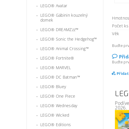
LEGO® Avatar
LEGO® Gábinin kouzelný
Hmotnos
domek
Počet ks 
LEGO® DREAMZzz™
Věk
LEGO® Sonic the Hedgehog™
Buďte prv
LEGO® Animal Crossing™
Při
LEGO® Fortnite®
Buďte prv
LEGO® MARVEL
Přida
LEGO® DC Batman™
LEGO® Bluey
LEG
LEGO® One Piece
Podíve
LEGO® Wednesday
2026.
LEGO® Wicked
LEGO® Editions