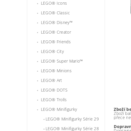
LEGO® Icons
LEGO® Classic
LEGO® Disney™
LEGO® Creator
LEGO® Friends
LEGO® City
LEGO® Super Mario™
LEGO® Minions
LEGO® Art
LEGO® DOTS
LEGO® Trolls
LEGO® Minifigurky
Zboží b
Zboží bal
přece ne
LEGO® Minifigurky Série 29
Dopravn
LEGO® Minifigurky Série 28
Dopravné