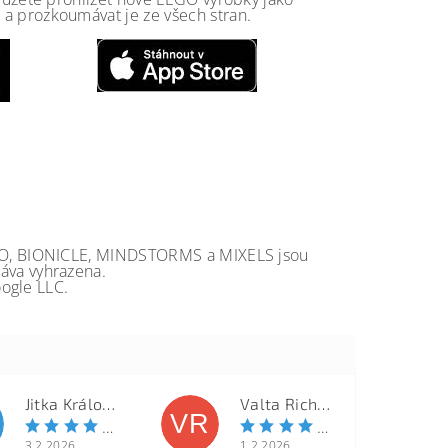
a prozkoumávat je ze všech stran.
GO, BIONICLE, MINDSTORMS a MIXELS jsou
va vyhrazena.
ogle LLC.
Jitka Královcová
Valta Richard
VR
3.2.2026
1.2.2026