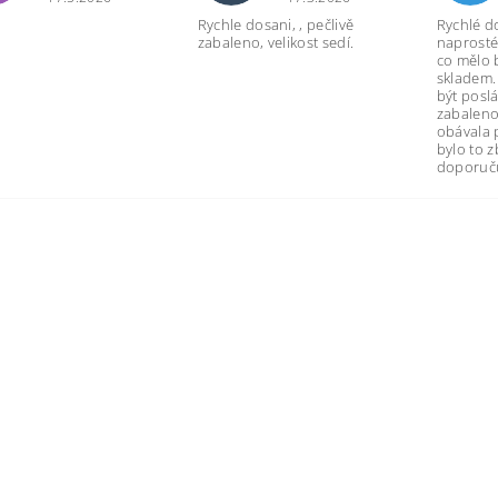
Rychle dosani, , pečlivě
Rychlé d
zabaleno, velikost sedí.
naprosté
co mělo 
skladem.
být poslá
zabaleno
obávala 
bylo to 
doporuču