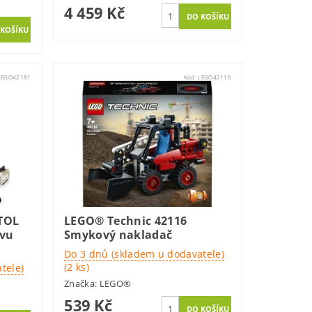
4 459 Kč
LEGO42181
Kód:
LEGO42116
TOL
LEGO® Technic 42116
avu
Smykový nakladač
Do 3 dnů (skladem u dodavatele)
(2 ks)
tele)
Značka:
LEGO®
539 Kč