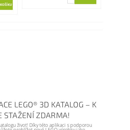
ACE LEGO® 3D KATALOG – K
KE STAŽENÍ ZDARMA!
alogu život! Díky této aplikaci s podporou
 můžete prohlížet nové LEGO výrobky jako