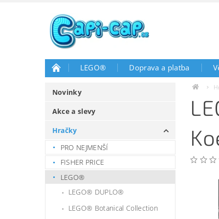
LEGO®
Doprava a platba
V
H
Novinky
LE
Akce a slevy
Ko
Hračky
PRO NEJMENŠÍ
FISHER PRICE
LEGO®
LEGO® DUPLO®
LEGO® Botanical Collection