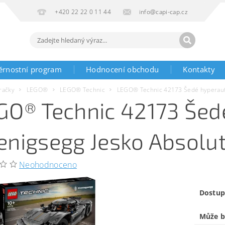
+420 22 22 0 11 44
info@capi-cap.cz
ěrnostní program
Hodnocení obchodu
Kontakty
račky
LEGO®
LEGO® Technic
LEGO® Technic 42173 Šedé hyperaut
GO® Technic 42173 Šed
enigsegg Jesko Absolu
Neohodnoceno
Dostup
Může b