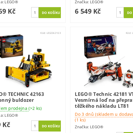
ka:
LEGO®
Značka:
LEGO®
69 Kč
6 549 Kč
Kód:
LEGO42163
Kód:
O® TECHNIC 42163
LEGO® Technic 42181 V
onný buldozer
Vesmírná loď na přepr
těžkého nákladu LT81
dem prodejna
(>2 ks)
Do 3 dnů (skladem u dodava
ka:
LEGO®
(1 ks)
 Kč
Značka:
LEGO®