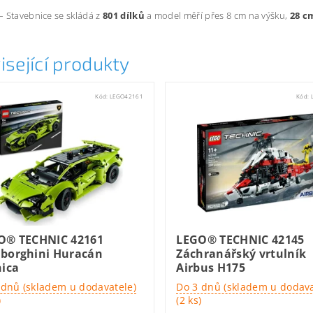
 Stavebnice se skládá z
801 dílků
a model měří přes 8 cm na výšku,
28 cm
isející produkty
Kód:
LEGO42161
Kód:
O® TECHNIC 42161
LEGO® TECHNIC 42145
borghini Huracán
Záchranářský vrtulník
nica
Airbus H175
 dnů (skladem u dodavatele)
Do 3 dnů (skladem u dodava
)
(2 ks)