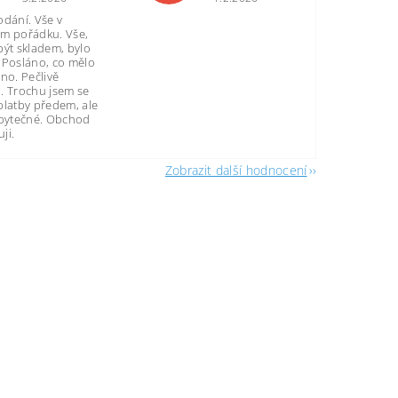
odání. Vše v
m pořádku. Vše,
být skladem, bylo
 Posláno, co mělo
no. Pečlivě
. Trochu jsem se
platby předem, ale
zbytečné. Obchod
ji.
Zobrazit další hodnocení