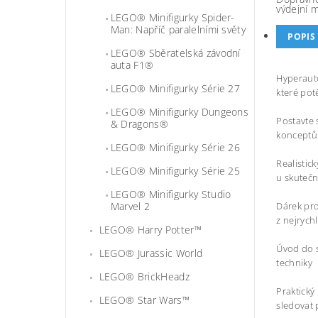
výdejní 
LEGO® Minifigurky Spider-
Man: Napříč paralelními světy
POPIS
LEGO® Sběratelská závodní
auta F1®
Hyperaut
LEGO® Minifigurky Série 27
které pot
LEGO® Minifigurky Dungeons
Postavte 
& Dragons®
konceptů 
LEGO® Minifigurky Série 26
Realistic
LEGO® Minifigurky Série 25
u skuteč
LEGO® Minifigurky Studio
Marvel 2
Dárek pro
z nejrych
LEGO® Harry Potter™
Úvod do 
LEGO® Jurassic World
techniky
LEGO® BrickHeadz
Praktický
LEGO® Star Wars™
sledovat 