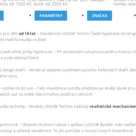
místa od 1500 Kč, kurýr od 2500 Kč.
rovnou vyzv
PARAMETRY
ZNAČKA
o pro děti
od 10 let
– Stavebnice LEGO® Technic Šedé hyperauto Koenigseg
ěší malé fanoušky vozidel
si jednotlivé prvky hyperauta – Při sestavování propracovaného motoru V8
a poté otestují řízení
ký design dveří – Model je vybaven systémem synchro-helixových dveří, kte
ného vozu
 nadšence do aut – Tato stavebnice vozidla představuje skvělý dárek pro dě
lejších aut na světě, která mohou jezdit po silnicích
světa techniky – Modely LEGO® Technic nabízejí
realistické mechanis
 pomocník – Objevte intuitivní návod v aplikaci LEGO® Builder, kde nadšen
postup a ukládat stavebnice. To jim pomůže v rozvoji nových dovedností