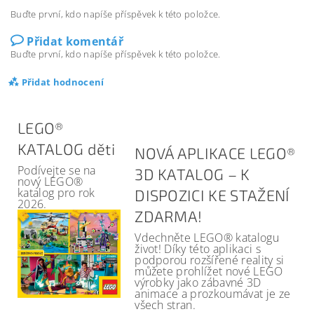
Buďte první, kdo napíše příspěvek k této položce.
Přidat komentář
Buďte první, kdo napíše příspěvek k této položce.
Přidat hodnocení
LEGO®
KATALOG děti
NOVÁ APLIKACE LEGO®
Podívejte se na
3D KATALOG – K
nový LEGO®
katalog pro rok
DISPOZICI KE STAŽENÍ
2026.
ZDARMA!
Vdechněte LEGO® katalogu
život! Díky této aplikaci s
podporou rozšířené reality si
můžete prohlížet nové LEGO
výrobky jako zábavné 3D
animace a prozkoumávat je ze
všech stran.