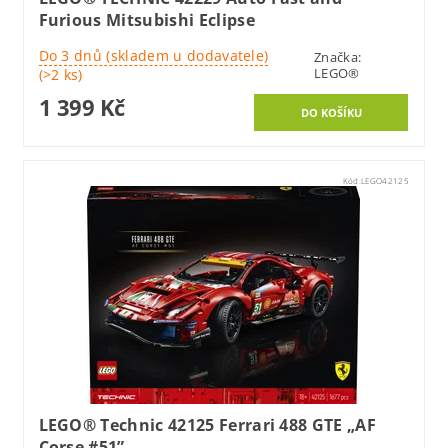
Furious Mitsubishi Eclipse
Do 3 dnů (skladem u dodavatele)
Značka:
LEGO®
(>2 ks)
1 399 Kč
Kód:
LEGO42125
LEGO® Technic 42125 Ferrari 488 GTE „AF
Corse #51”