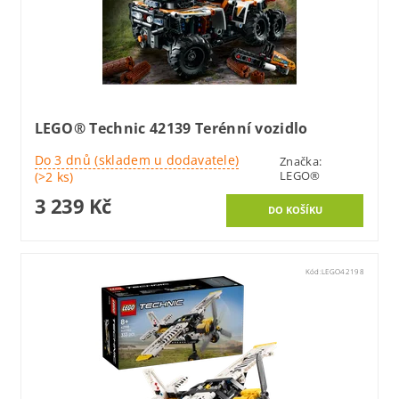
LEGO® Technic 42139 Terénní vozidlo
Do 3 dnů (skladem u dodavatele)
Značka:
LEGO®
(>2 ks)
3 239 Kč
Kód:
LEGO42198