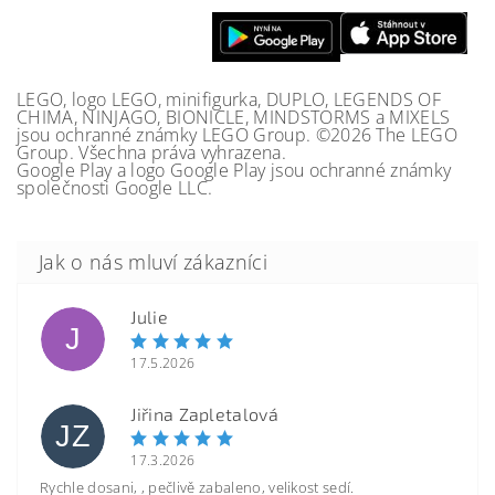
LEGO, logo LEGO, minifigurka, DUPLO, LEGENDS OF
CHIMA, NINJAGO, BIONICLE, MINDSTORMS a MIXELS
jsou ochranné známky LEGO Group. ©2026 The LEGO
Group. Všechna práva vyhrazena.
Google Play a logo Google Play jsou ochranné známky
společnosti Google LLC.
Julie
J
17.5.2026
Jiřina Zapletalová
JZ
17.3.2026
Rychle dosani, , pečlivě zabaleno, velikost sedí.