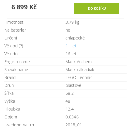
6 899 Kč
Hmotnost
3.79 kg
Na baterie?
ne
Určení
chlapecké
Věk od (?)
11 let
Věk do
16 let
English name
Mack Anthem
Slovak name
Mack nákladiak
Brand
LEGO Technic
Druh
plastové
Šířka
58,2
Výška
48
Hloubka
12,4
Objem
0,0346
Uvedeno na trh
2018_01