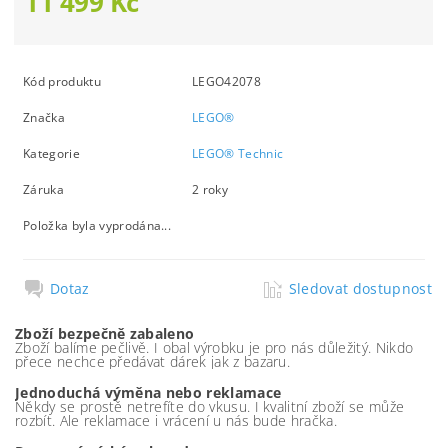
11 499 Kč
Kód produktu
LEGO42078
Značka
LEGO®
Kategorie
LEGO® Technic
Záruka
2 roky
Položka byla vyprodána...
Dotaz
Sledovat dostupnost
Zboží bezpečně zabaleno
Zboží balíme pečlivě. I obal výrobku je pro nás důležitý. Nikdo
přece nechce předávat dárek jak z bazaru.
Jednoduchá výměna nebo reklamace
Někdy se prostě netrefíte do vkusu. I kvalitní zboží se může
rozbít. Ale reklamace i vrácení u nás bude hračka.