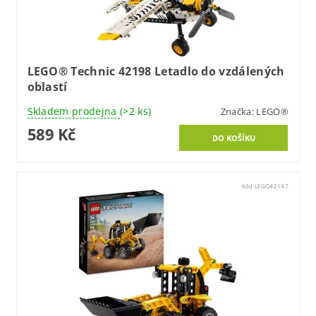
LEGO® Technic 42198 Letadlo do vzdálených
oblastí
Skladem prodejna
(>2 ks)
Značka:
LEGO®
589 Kč
Kód:
LEGO42197