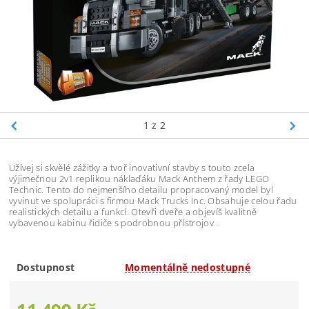
1
z 2
Užívej si skvělé zážitky a tvoř inovativní stavby s touto zcela
výjimečnou 2v1 replikou náklaďáku Mack Anthem z řady LEGO
Technic. Tento do nejmenšího detailu propracovaný model byl
vyvinut ve spolupráci s firmou Mack Trucks Inc. Obsahuje celou řadu
realistických detailu a funkcí. Otevři dveře a objevíš kvalitně
vybavenou kabinu řidiče s podrobnou přístrojov
…
Dostupnost
Momentálně nedostupné