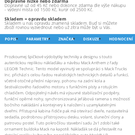
Dopravné nízké nebo zdarma
Dopravné už od 45 Kč nebo dokonce zdarma dle výše nákupu
- výdejní místa od 1500 Kč, kurýr od 2500 Kč.
Skladem = opravdu skladem
Skladem u nás opravdu znamená skladem. Buď si můžete
zboží rovnou vyzvednout nebo už zítra může být u Vás.
POPIS
PARAMETRY
ZNAČKA
DISKUZE
HODNOCENÍ
Prozkoumej špičkové výdobytky techniky a designu s touto
autentickou replikou náklaďáku a návěsu Mack Anthem z řady
LEGO® Technic. Tento model vyvinutý ve spolupráci s Mack Trucks
Inc. přichází s celou řadou realistických technických detailů a funkcí,
včetně otočné přední nápravy, pohonu na zadní kola a
šestiválcového řadového motoru s funkčními písty a rotujícím
chladičem. Odpojitelný návěs má výsuvné stabilizační podpěry,
funkční opěrné nohy, synchronizovaná jeřábová ramena s možností
bočního nakládání a kontejnery k naložení s uzamykatelnými
dveřmi. Přístupná kabina řidiče pak má otevírací dveře, nastavitelná
sedadla, podrobnou přístrojovou desku, volant, sluneční clony a
patrovou postel. Tuto pokročilou stavební sadu 2v1 zdobí také
ornament buldoka Mack na kapotě. Náklaďák se dá přestavět na