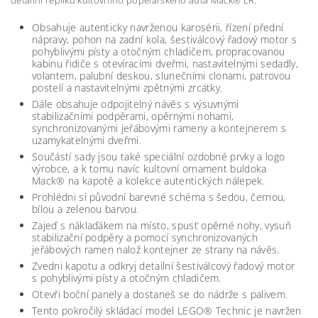
detailní repliku kultovního popelářského auta Mack® LR.
Obsahuje autenticky navrženou karosérii, řízení přední
nápravy, pohon na zadní kola, šestiválcový řadový motor s
pohyblivými písty a otočným chladičem, propracovanou
kabinu řidiče s otevíracími dveřmi, nastavitelnými sedadly,
volantem, palubní deskou, slunečními clonami, patrovou
postelí a nastavitelnými zpětnými zrcátky.
Dále obsahuje odpojitelný návěs s výsuvnými
stabilizačními podpěrami, opěrnými nohami,
synchronizovanými jeřábovými rameny a kontejnerem s
uzamykatelnými dveřmi.
Součástí sady jsou také speciální ozdobné prvky a logo
výrobce, a k tomu navíc kultovní ornament buldoka
Mack® na kapotě a kolekce autentických nálepek.
Prohlédni si původní barevné schéma s šedou, černou,
bílou a zelenou barvou.
Zajeď s náklaďákem na místo, spusť opěrné nohy, vysuň
stabilizační podpěry a pomocí synchronizovaných
jeřábových ramen nalož kontejner ze strany na návěs.
Zvedni kapotu a odkryj detailní šestiválcový řadový motor
s pohyblivými písty a otočným chladičem.
Otevři boční panely a dostaneš se do nádrže s palivem.
Tento pokročilý skládací model LEGO® Technic je navržen