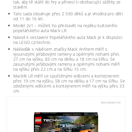
tak, aby tě vtáhl do hry a přinesl ti obohacující zážitky ze
stavění.
Tato sada obsahuje přes 2 590 dílků a je vhodná pro děti
od 11 do 16 let.
Model 2v1 – můžeš ho přestavět na repliku kultovního
popelářského auta Mack LR.
Návod k sestavení Popelářského auta Mack je k dispozici
na LEGO.cz/technic.
Náklaďák s návěsem značky Mack Anthem měří s
vysunutými jeřábovými rameny a opěrnými nohami přes
27 cm na výšku, 83 cm na délku a 18 cm na šířku. Se
zasunutými jeřábovými rameny a opěrnými nohami měří
na výšku přes 22 cm a na šířku 15 cm.
Mack® LR měří se spuštěnými vidlicemi a kontejnerem
přes 19 cm na výšku, 58 cm na délku a 17 cm na šířku. Se
zdviženými vidlicemi a kontejnerem měří na výšku přes 33
cm.
Kód:
LEGO42139