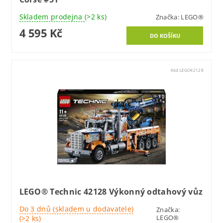
Skladem prodejna
(>2 ks)
Značka:
LEGO®
4 595 Kč
Kód:
LEGO42128
LEGO® Technic 42128 Výkonný odtahový vůz
Do 3 dnů (skladem u dodavatele)
Značka:
LEGO®
(>2 ks)