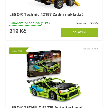
LEGO® Technic 42197 Zadní nakladač
Skladem prodejna
(1 ks)
Značka:
LEGO®
219 Kč
Kód:
LEGO42229
Novinka
LEGO® TECHNIC 42229 Auto Fast and