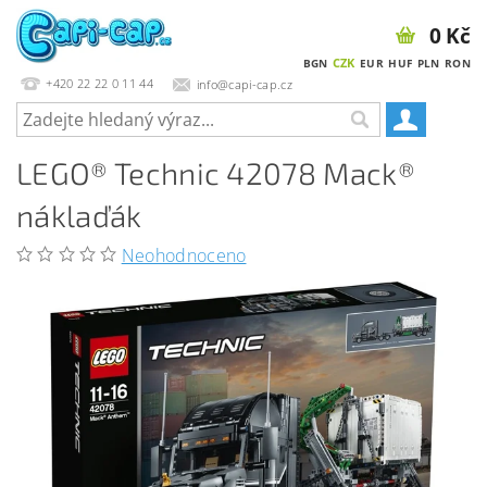
0 Kč
CZK
BGN
EUR
HUF
PLN
RON
+420 22 22 0 11 44
info@capi-cap.cz
LEGO® Technic 42078 Mack®
náklaďák
Neohodnoceno