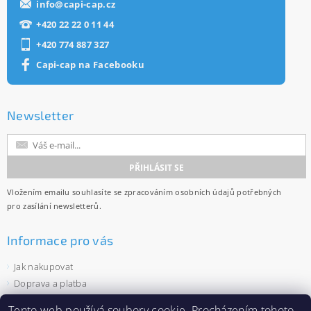
info
@
capi-cap.cz
+420 22 22 0 11 44
+420 774 887 327
Capi-cap na Facebooku
Newsletter
Vložením emailu souhlasíte se
zpracováním osobních údajů
potřebných
pro zasílání newsletterů.
Informace pro vás
Jak nakupovat
Doprava a platba
Obchodní podmínky
Tento web používá
soubory cookie
. Procházením tohoto