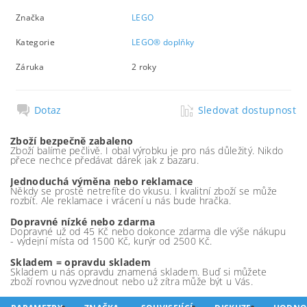
Značka
LEGO
Kategorie
LEGO® doplňky
Záruka
2 roky
Dotaz
Sledovat dostupnost
Zboží bezpečně zabaleno
Zboží balíme pečlivě. I obal výrobku je pro nás důležitý. Nikdo
přece nechce předávat dárek jak z bazaru.
Jednoduchá výměna nebo reklamace
Někdy se prostě netrefíte do vkusu. I kvalitní zboží se může
rozbít. Ale reklamace i vrácení u nás bude hračka.
Dopravné nízké nebo zdarma
Dopravné už od 45 Kč nebo dokonce zdarma dle výše nákupu
- výdejní místa od 1500 Kč, kurýr od 2500 Kč.
Skladem = opravdu skladem
Skladem u nás opravdu znamená skladem. Buď si můžete
zboží rovnou vyzvednout nebo už zítra může být u Vás.