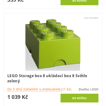
Kód:
LSTR-B8GL
LEGO Storage box 8 ukládací box 8 Světle
zelený
Do 3 dnů (skladem u dodavatele)
(1 ks)
Značka:
LEGO
1 039 Kč