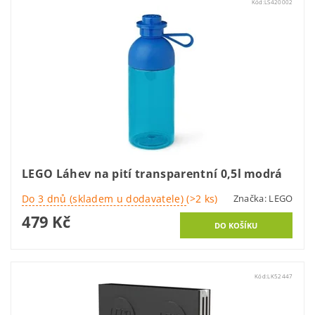
Kód:
LS420002
LEGO Láhev na pití transparentní 0,5l modrá
Do 3 dnů (skladem u dodavatele)
(>2 ks)
Značka:
LEGO
479 Kč
Kód:
LK52447