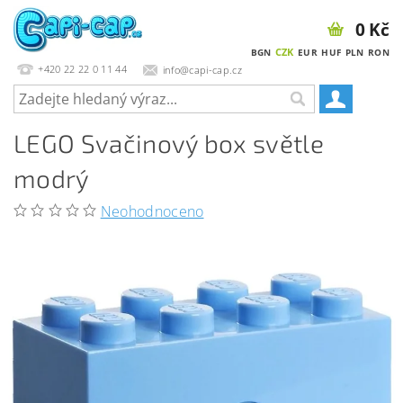
0 Kč
CZK
BGN
EUR
HUF
PLN
RON
+420 22 22 0 11 44
info@capi-cap.cz
LEGO Svačinový box světle
modrý
Neohodnoceno