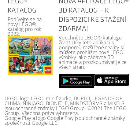
LEGO®
NOVÁ APLIKACE LEGO®
KATALOG
3D KATALOG – K
DISPOZICI KE STAŽENÍ
Podívejte se na
nový LEGO®
ZDARMA!
katalog pro rok
2022.
Vdechněte LEGO® katalogu
život! Díky této aplikaci s
podporou rozšířené reality si
můžete prohlížet nové LEGO
výrobky jako zábavné 3D
animace a prozkoumávat je ze
všech stran.
LEGO, logo LEGO, minifigurka, DUPLO, LEGENDS OF
CHIMA, NINJAGO, BIONICLE, MINDSTORMS a MIXELS
jsou ochranné známky LEGO Group. ©2021 The LEGO
Group. Všechna práva vyhrazena.
Google Play a logo Google Play jsou ochranné známky
společnosti Google LLC.