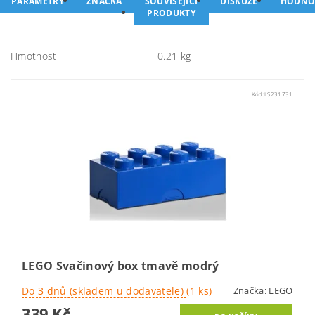
PARAMETRY
ZNAČKA
SOUVISEJÍCÍ
DISKUZE
HODNO
PRODUKTY
Hmotnost
0.21 kg
Kód:
LS231731
LEGO Svačinový box tmavě modrý
Do 3 dnů (skladem u dodavatele)
(1 ks)
Značka:
LEGO
339 Kč