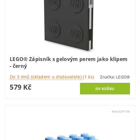
LEGO® Zápisník s gelovým perem jako klipem
- černý
Do 3 dnů (skladem u dodavatele)
(1 ks)
Značka:
LEGO®
579 Kč
Kód:
LS231736