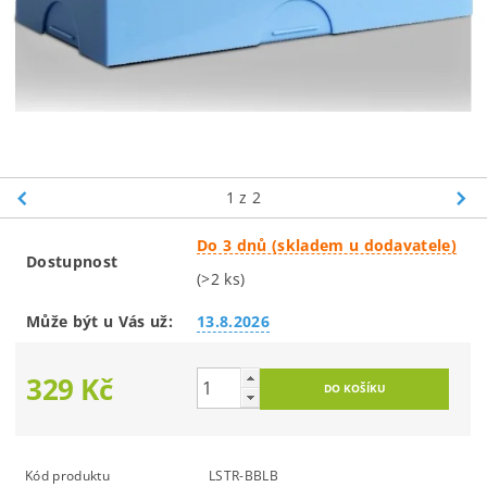
1
z 2
Do 3 dnů (skladem u dodavatele)
Dostupnost
(>2 ks)
Může být u Vás už:
13.8.2026
329 Kč
Kód produktu
LSTR-BBLB