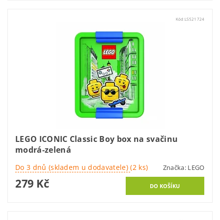
Kód:
LS521724
LEGO ICONIC Classic Boy box na svačinu
modrá-zelená
Do 3 dnů (skladem u dodavatele)
(2 ks)
Značka:
LEGO
279 Kč