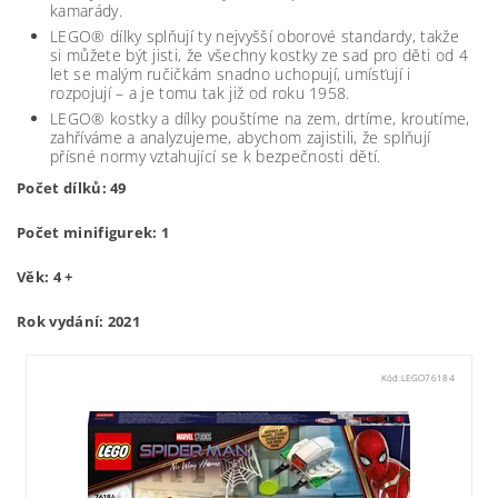
kamarády.
LEGO® dílky splňují ty nejvyšší oborové standardy, takže
si můžete být jisti, že všechny kostky ze sad pro děti od 4
let se malým ručičkám snadno uchopují, umísťují i
rozpojují – a je tomu tak již od roku 1958.
LEGO® kostky a dílky pouštíme na zem, drtíme, kroutíme,
zahříváme a analyzujeme, abychom zajistili, že splňují
přísné normy vztahující se k bezpečnosti dětí.
Počet dílků: 49
Počet minifigurek: 1
Věk: 4 +
Rok vydání: 2021
Kód:
LEGO76184