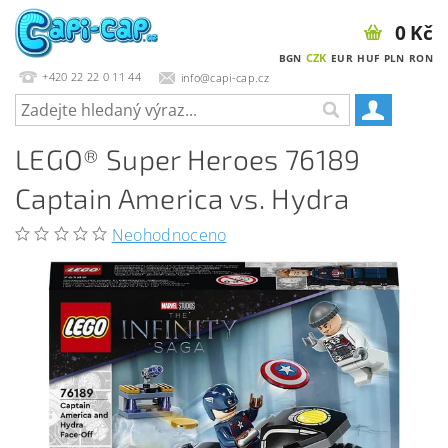
0 Kč
CZK
BGN
EUR
HUF
PLN
RON
+420 22 22 0 11 44
info@capi-cap.cz
LEGO® Super Heroes 76189
Captain America vs. Hydra
Neohodnoceno