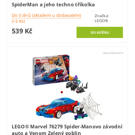
SpiderMan a jeho techno tříkolka
Do 3 dnů (skladem u dodavatele)
Značka:
LEGO®
(>2 ks)
539 Kč
Kód:
LEGO76279
LEGO® Marvel 76279 Spider-Manovo závodní
auto a Venom Zelený goblin