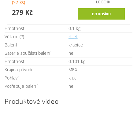
LEGO®
(>2 ks)
279 Kč
Hmotnost
0.1 kg
Věk od (?)
4 let
Balení
krabice
Baterie součástí balení
ne
Hmotnost
0.101 kg
Krajina původu
MEX
Pohlaví
kluci
Potřebuje balení
ne
Produktové video