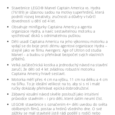
Stavebnice LEGO® Marvel Captain America vs. Hydra
(76189) je úžasnou sadou na motivy superhrdinů, která
podnítí rozvoj kreativity, zručnosti a důvěry v tvůrčí
dovednosti u dětí od 4 let.
Obsahuje minifigurky Captaina Americy a agenta
organizace Hydra, a navíc sestavitelnou motorku a
vystřelovač disků s odnímatelnou puškou.
Děti usadí Captaina Americu na jeho výkonnou motorku a
vydají se do boje proti zlému agentovi organizace Hydra –
stejně jako ve filmu Avengers: Age of Ultron od studia
Marvel – a budou si přehrávat bezpočet svých vlastních
příběhů.
Velká začátečnická kostka a jednoduchý návod na stavění
zaručí, že děti od 4 let zvládnou robustní motorku
Captaina Americy hravě sestavit.
Motorka měří přes 4 cm na výšku, 11 cm na délku a 4 cm
na šířku. To je ideální velikost na to, aby si s ní i malé
ručky dokázaly přehrávat epická dobrodružství.
Zábavný vizuální návod skvěle poslouží jako intuitivní
průvodce stavěním – i pro děti, které zatím neumí číst.
LEGO® stavebnice s označením 4+ děti uvedou do světa
oblíbených filmů, postav a hrdinů všedního dne. O své
zážitky se malí stavitelé jistě rádi podělí s rodiči nebo