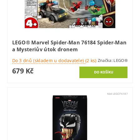
LEGO® Marvel Spider-Man 76184 Spider-Man
a Mysteriův útok dronem
Do 3 dnů (skladem u dodavatele)
(2 ks)
Značka:
LEGO®
679 Kč
Kód:
LEGO76187