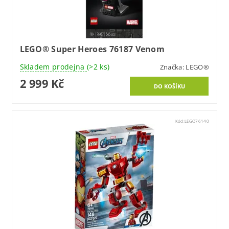
LEGO® Super Heroes 76187 Venom
Skladem prodejna
(>2 ks)
Značka:
LEGO®
2 999 Kč
Kód:
LEGO76140