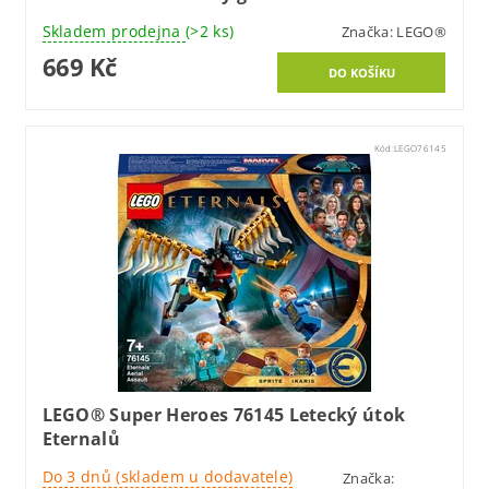
Skladem prodejna
(>2 ks)
Značka:
LEGO®
669 Kč
Kód:
LEGO76145
LEGO® Super Heroes 76145 Letecký útok
Eternalů
Do 3 dnů (skladem u dodavatele)
Značka: