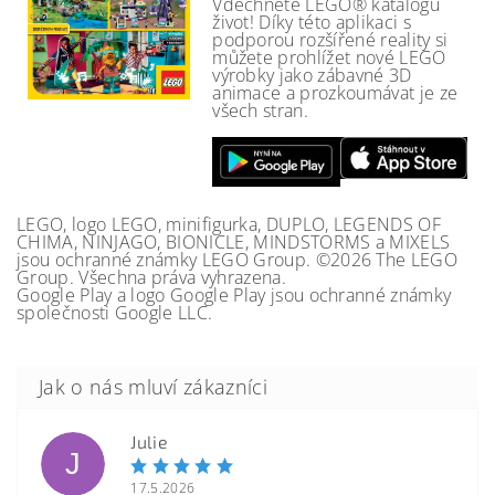
Vdechněte LEGO® katalogu
život! Díky této aplikaci s
podporou rozšířené reality si
můžete prohlížet nové LEGO
výrobky jako zábavné 3D
animace a prozkoumávat je ze
všech stran.
LEGO, logo LEGO, minifigurka, DUPLO, LEGENDS OF
CHIMA, NINJAGO, BIONICLE, MINDSTORMS a MIXELS
jsou ochranné známky LEGO Group. ©2026 The LEGO
Group. Všechna práva vyhrazena.
Google Play a logo Google Play jsou ochranné známky
společnosti Google LLC.
Julie
J
17.5.2026