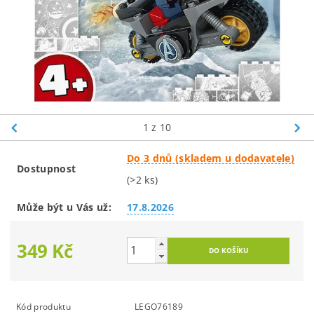
1
z 10
Do 3 dnů (skladem u dodavatele)
Dostupnost
(>2 ks)
Může být u Vás už:
17.8.2026
349 Kč
Kód produktu
LEGO76189