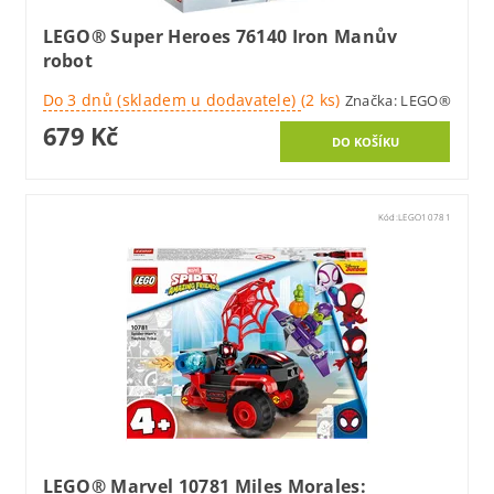
LEGO® Super Heroes 76140 Iron Manův
robot
Do 3 dnů (skladem u dodavatele)
(2 ks)
Značka:
LEGO®
679 Kč
Kód:
LEGO10781
LEGO® Marvel 10781 Miles Morales: