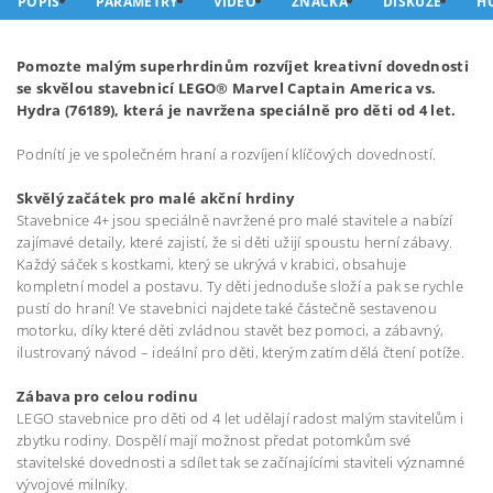
POPIS
PARAMETRY
VIDEO
ZNAČKA
DISKUZE
H
Pomozte malým superhrdinům rozvíjet kreativní dovednosti
se skvělou stavebnicí LEGO® Marvel Captain America vs.
Hydra (76189), která je navržena speciálně pro děti od 4 let.
Podnítí je ve společném hraní a rozvíjení klíčových dovedností.
Skvělý začátek pro malé akční hrdiny
Stavebnice 4+ jsou speciálně navržené pro malé stavitele a nabízí
zajímavé detaily, které zajistí, že si děti užijí spoustu herní zábavy.
Každý sáček s kostkami, který se ukrývá v krabici, obsahuje
kompletní model a postavu. Ty děti jednoduše složí a pak se rychle
pustí do hraní! Ve stavebnici najdete také částečně sestavenou
motorku, díky které děti zvládnou stavět bez pomoci, a zábavný,
ilustrovaný návod – ideální pro děti, kterým zatím dělá čtení potíže.
Zábava pro celou rodinu
LEGO stavebnice pro děti od 4 let udělají radost malým stavitelům i
zbytku rodiny. Dospělí mají možnost předat potomkům své
stavitelské dovednosti a sdílet tak se začínajícími staviteli významné
vývojové milníky.