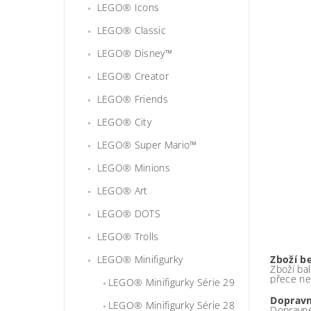
LEGO® Icons
LEGO® Classic
LEGO® Disney™
LEGO® Creator
LEGO® Friends
LEGO® City
LEGO® Super Mario™
LEGO® Minions
LEGO® Art
LEGO® DOTS
LEGO® Trolls
LEGO® Minifigurky
Zboží b
Zboží bal
přece ne
LEGO® Minifigurky Série 29
Dopravn
LEGO® Minifigurky Série 28
Dopravné