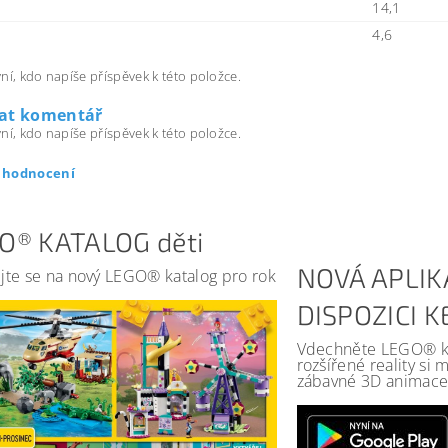
14,1
4,6
ní, kdo napíše příspěvek k této položce.
dat komentář
ní, kdo napíše příspěvek k této položce.
t hodnocení
O® KATALOG děti
NOVÁ APLIK
jte se na nový LEGO® katalog pro rok
DISPOZICI 
Vdechněte LEGO® kat
rozšířené reality si
zábavné 3D animace 