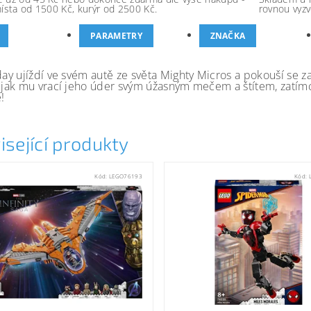
místa od 1500 Kč, kurýr od 2500 Kč.
rovnou vyzv
PARAMETRY
ZNAČKA
y ujíždí ve svém autě ze světa Mighty Micros a pokouší se z
ak mu vrací jeho úder svým úžasným mečem a štítem, zatímc
!
isející produkty
Kód:
LEGO76193
Kód: