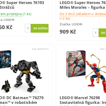
O® Super Heroes 76193
LEGO® Super Heroes 76
 Strážců
Miles Morales – figurka
dem prodejna
(1 ks)
Do 3 dnů (skladem u dodava
(>2 ks)
ka:
LEGO®
Značka:
LEGO®
60 Kč
909 Kč
Kód:
LEGO76270
Kód:
O® DC Batman™ 76270
LEGO® Marvel 76298
man™ v robotickém
Sestavitelná figurka: Ir