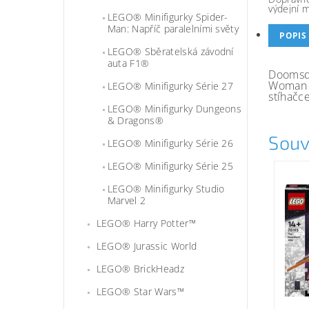
výdejní 
LEGO® Minifigurky Spider-
Man: Napříč paralelními světy
POPIS
LEGO® Sběratelská závodní
auta F1®
Doomsda
Woman j
LEGO® Minifigurky Série 27
stíhačce
LEGO® Minifigurky Dungeons
& Dragons®
Souv
LEGO® Minifigurky Série 26
LEGO® Minifigurky Série 25
LEGO® Minifigurky Studio
Marvel 2
LEGO® Harry Potter™
LEGO® Jurassic World
LEGO® BrickHeadz
LEGO® Star Wars™