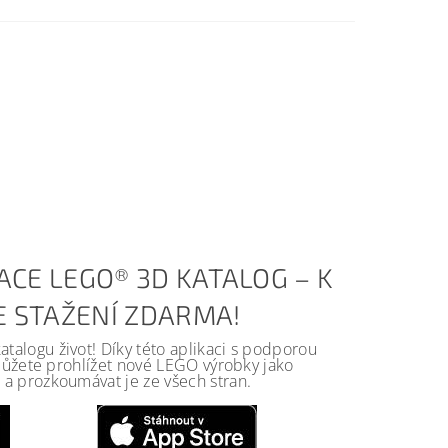
ACE LEGO® 3D KATALOG – K
KE STAŽENÍ ZDARMA!
alogu život! Díky této aplikaci s podporou
 můžete prohlížet nové LEGO výrobky jako
a prozkoumávat je ze všech stran.