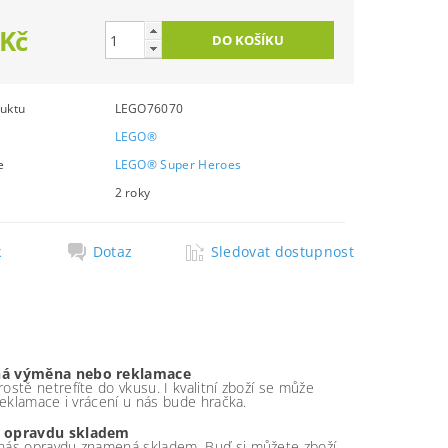
 Kč
uktu
LEGO76070
LEGO®
e
LEGO® Super Heroes
2 roky
k
Dotaz
Sledovat dostupnost
á výměna nebo reklamace
ostě netrefíte do vkusu. I kvalitní zboží se může
 reklamace i vrácení u nás bude hračka.
 opravdu skladem
nás opravdu znamená skladem. Buď si můžete zboží