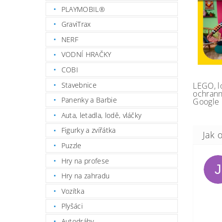
PLAYMOBIL®
GraviTrax
NERF
VODNÍ HRAČKY
COBI
Stavebnice
LEGO, l
ochrann
Panenky a Barbie
Google 
Auta, letadla, lodě, vláčky
Figurky a zvířátka
Puzzle
Hry na profese
J
Hry na zahradu
Vozítka
Plyšáci
Autodráhy