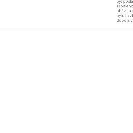
být poslá
zabaleno
obávala 
bylo to 
doporuču