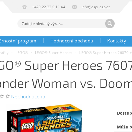
+420 22 22 0 11 44
info@capi-cap.cz
ěrnostní program
Hodnocení obchodu
Kontakty
račky
LEGO®
LEGO® Super Heroes
LEGO® Super Heroes 76070 M
GO® Super Heroes 7607
nder Woman vs. Doo
Neohodnoceno
Dostup
Může b