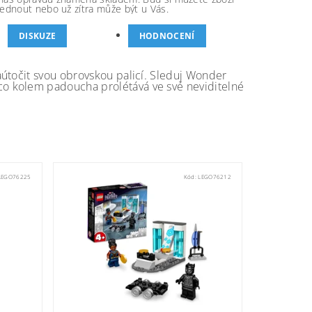
ednout nebo už zítra může být u Vás.
DISKUZE
HODNOCENÍ
aútočit svou obrovskou palicí. Sleduj Wonder
o kolem padoucha prolétává ve své neviditelné
LEGO76225
Kód:
LEGO76212