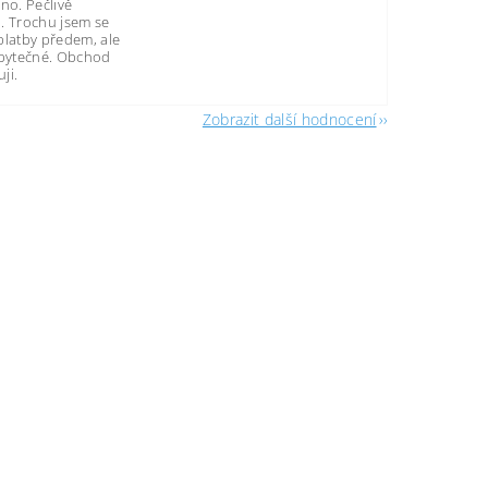
no. Pečlivě
. Trochu jsem se
platby předem, ale
zbytečné. Obchod
ji.
Zobrazit další hodnocení