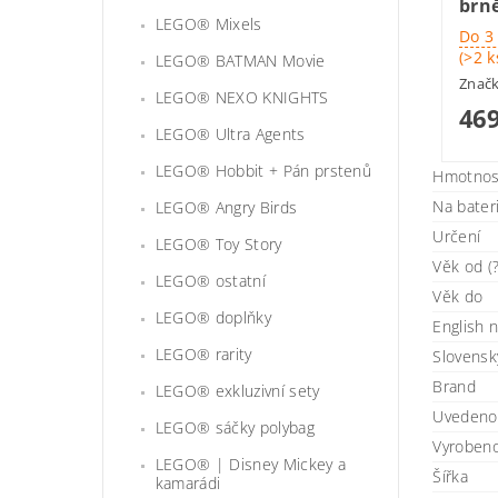
brn
LEGO® Mixels
Do 3
(>2 k
LEGO® BATMAN Movie
Znač
LEGO® NEXO KNIGHTS
469
LEGO® Ultra Agents
LEGO® Hobbit + Pán prstenů
Hmotnos
Na bater
LEGO® Angry Birds
Určení
LEGO® Toy Story
Věk od (?
LEGO® ostatní
Věk do
LEGO® doplňky
English 
LEGO® rarity
Slovensk
Brand
LEGO® exkluzivní sety
Uvedeno 
LEGO® sáčky polybag
Vyroben
LEGO® | Disney Mickey a
Šířka
kamarádi