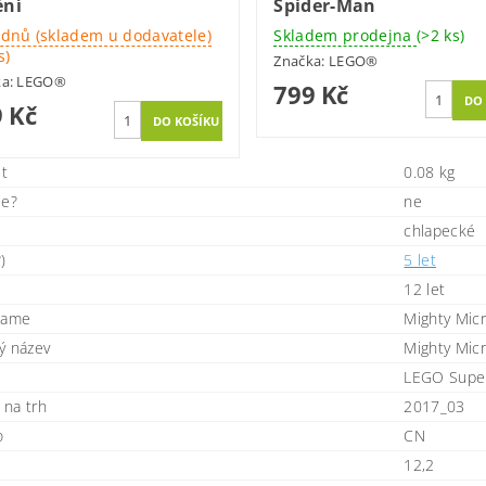
ění
Spider-Man
 dnů (skladem u dodavatele)
Skladem prodejna
(>2 ks)
s)
Značka:
LEGO®
ka:
LEGO®
799 Kč
 Kč
t
0.08 kg
ie?
ne
chlapecké
)
5 let
12 let
name
Mighty Mic
ý název
Mighty Mic
LEGO Supe
na trh
2017_03
o
CN
12,2