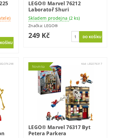
225
LEGO® Marvel 76212
Laboratoř Shuri
tele)
Skladem prodejna
(2 ks)
Značka:
LEGO®
249 Kč
LEGO76298
Kód:
LEGO76317
Novinka
LEGO® Marvel 76317 Byt
on
Petera Parkera