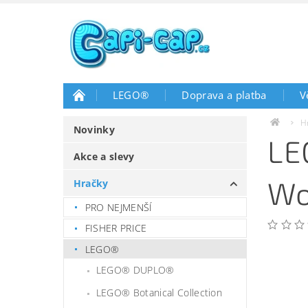
LEGO®
Doprava a platba
V
H
Novinky
LE
Akce a slevy
Wo
Hračky
PRO NEJMENŠÍ
FISHER PRICE
LEGO®
LEGO® DUPLO®
LEGO® Botanical Collection