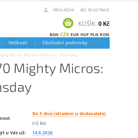
PŘIHLÁŠENÍ
REGISTRACE
KOŠÍK:
0 Kč
CZK
BGN
EUR
HUF
PLN
RON
Velikosti
Obchodní podmínky
ighty Micros: Wonder Woman vs. Doomsday
0 Mighty Micros:
msday
Do 3 dnů (skladem u dodavatele)
nost
(>2 ks)
ýt u Vás už:
14.8.2026