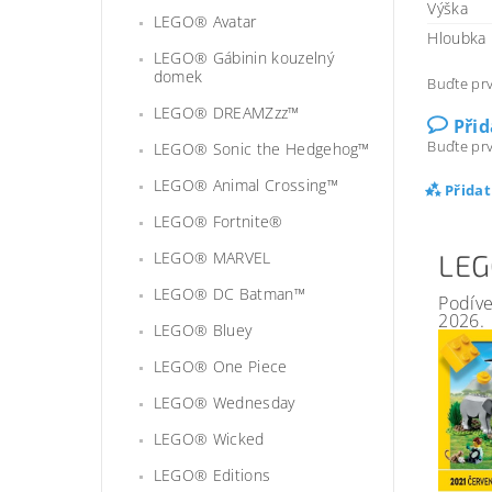
Výška
LEGO® Avatar
Hloubka
LEGO® Gábinin kouzelný
domek
Buďte prv
LEGO® DREAMZzz™
Při
Buďte prv
LEGO® Sonic the Hedgehog™
LEGO® Animal Crossing™
Přida
LEGO® Fortnite®
LEGO® MARVEL
LEG
LEGO® DC Batman™
Podíve
2026.
LEGO® Bluey
LEGO® One Piece
LEGO® Wednesday
LEGO® Wicked
LEGO® Editions