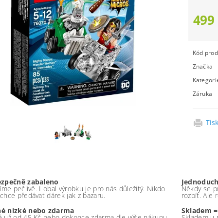
499
Kód prod
Značka
Kategori
Záruka
Tis
ezpečně zabaleno
Jednoduch
íme pečlivě. I obal výrobku je pro nás důležitý. Nikdo
Někdy se pr
chce předávat dárek jak z bazaru.
rozbít. Ale
é nízké nebo zdarma
Skladem =
 už od 45 Kč nebo dokonce zdarma dle výše nákupu -
Skladem u 