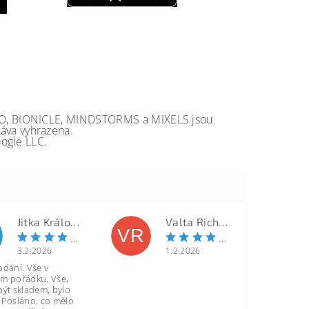
GO, BIONICLE, MINDSTORMS a MIXELS jsou
va vyhrazena.
ogle LLC.
Jitka Královcová
Valta Richard
VR
3.2.2026
1.2.2026
odání. Vše v
m pořádku. Vše,
být skladem, bylo
 Posláno, co mělo