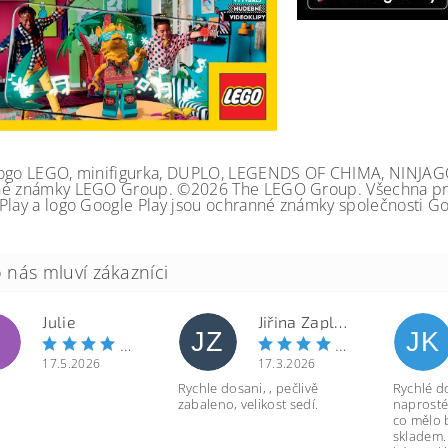
ogo LEGO, minifigurka, DUPLO, LEGENDS OF CHIMA, NINJA
é známky LEGO Group. ©2026 The LEGO Group. Všechna prá
Play a logo Google Play jsou ochranné známky společnosti Go
Julie
Jiřina Zapletalová
JZ
JK
17.5.2026
17.3.2026
Rychle dosani, , pečlivě
Rychlé d
zabaleno, velikost sedí.
naprosté
co mělo 
skladem.