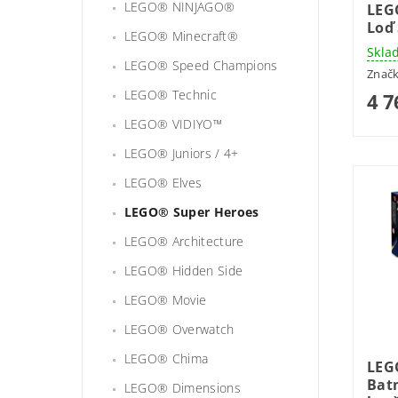
LEGO® NINJAGO®
LEG
Loď
LEGO® Minecraft®
Skla
LEGO® Speed Champions
Znač
LEGO® Technic
4 7
LEGO® VIDIYO™
LEGO® Juniors / 4+
LEGO® Elves
LEGO® Super Heroes
LEGO® Architecture
LEGO® Hidden Side
LEGO® Movie
LEGO® Overwatch
LEGO® Chima
LEG
Bat
LEGO® Dimensions