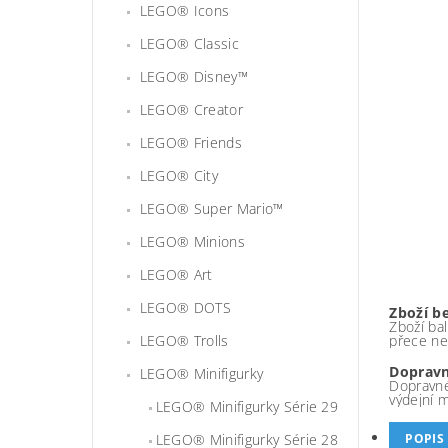
LEGO® Icons
LEGO® Classic
LEGO® Disney™
LEGO® Creator
LEGO® Friends
LEGO® City
LEGO® Super Mario™
LEGO® Minions
LEGO® Art
LEGO® DOTS
Zboží b
Zboží bal
LEGO® Trolls
přece ne
Dopravn
LEGO® Minifigurky
Dopravné
výdejní 
LEGO® Minifigurky Série 29
LEGO® Minifigurky Série 28
POPIS