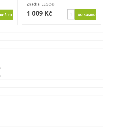
Značka:
LEGO®
1 009 Kč
we
we