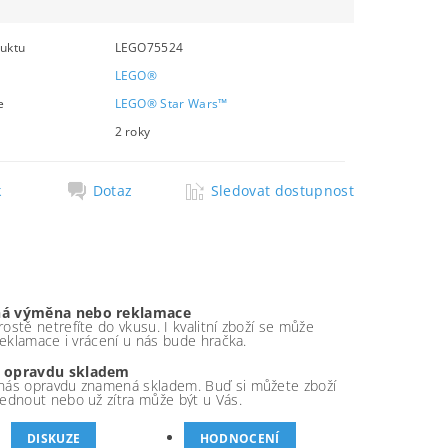
uktu
LEGO75524
LEGO®
e
LEGO® Star Wars™
2 roky
k
Dotaz
Sledovat dostupnost
á výměna nebo reklamace
ostě netrefíte do vkusu. I kvalitní zboží se může
 reklamace i vrácení u nás bude hračka.
 opravdu skladem
nás opravdu znamená skladem. Buď si můžete zboží
ednout nebo už zítra může být u Vás.
DISKUZE
HODNOCENÍ