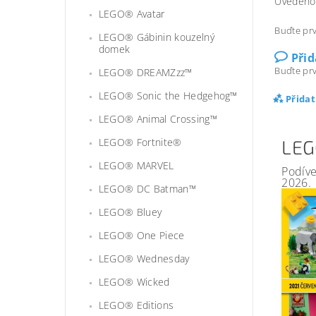
Uvedeno 
LEGO® Avatar
Buďte prv
LEGO® Gábinin kouzelný
domek
Při
Buďte prv
LEGO® DREAMZzz™
LEGO® Sonic the Hedgehog™
Přida
LEGO® Animal Crossing™
LEGO® Fortnite®
LEG
LEGO® MARVEL
Podíve
2026.
LEGO® DC Batman™
LEGO® Bluey
LEGO® One Piece
LEGO® Wednesday
LEGO® Wicked
LEGO® Editions