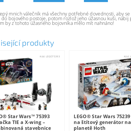
lepý mnich válečník má všechny potřebné dovednosti, aby se m
i do bojového postoje, potom rozlož jeho úžasnou kuši, nabij p
m by z tohoto úžasného bojovníka mělo mít nahnáno!
isející produkty
Kód:
LEGO75393
Kód:
O® Star Wars™ 75393
LEGO® Star Wars 75239
ačka TIE a X-wing –
na štítový generátor na
binovaná stavebnice
planetě Hoth