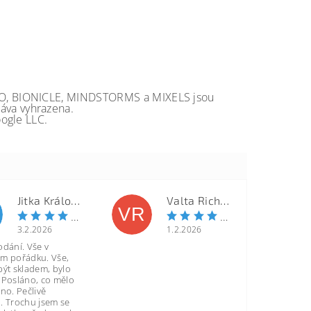
GO, BIONICLE, MINDSTORMS a MIXELS jsou
va vyhrazena.
ogle LLC.
Jitka Královcová
Valta Richard
VR
3.2.2026
1.2.2026
odání. Vše v
m pořádku. Vše,
být skladem, bylo
 Posláno, co mělo
no. Pečlivě
. Trochu jsem se