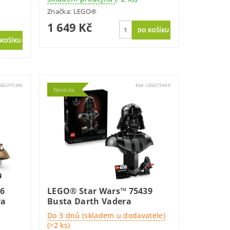
Značka:
LEGO®
1 649 Kč
LEGO75396
Kód:
LEGO75439
Novinka
96
LEGO® Star Wars™ 75439
va
Busta Darth Vadera
Do 3 dnů (skladem u dodavatele)
(>2 ks)