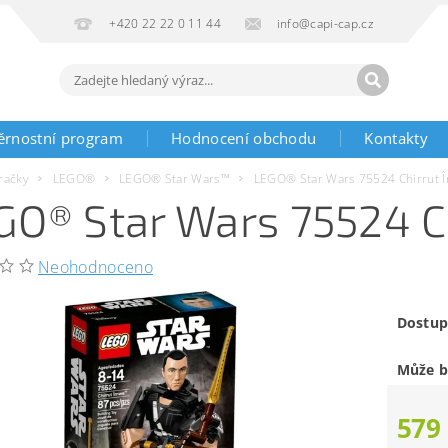
+420 22 22 0 11 44
info@capi-cap.cz
ěrnostní program
Hodnocení obchodu
Kontakty
račky
LEGO®
LEGO® Star Wars™
LEGO® Star Wars 75524 Chirrut 
GO® Star Wars 75524 C
Neohodnoceno
Dostup
Může b
579