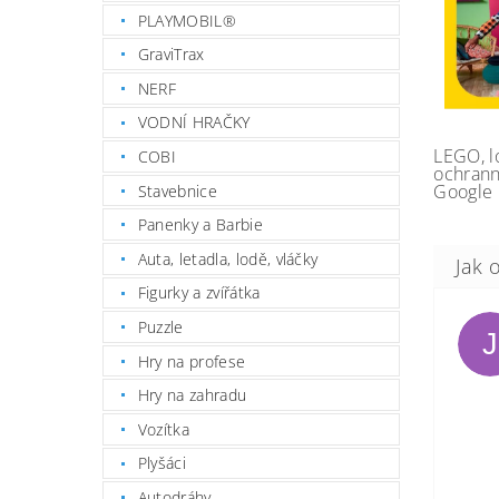
PLAYMOBIL®
GraviTrax
NERF
VODNÍ HRAČKY
LEGO, l
COBI
ochrann
Google 
Stavebnice
Panenky a Barbie
Auta, letadla, lodě, vláčky
Figurky a zvířátka
Puzzle
J
Hry na profese
Hry na zahradu
Vozítka
Plyšáci
Autodráhy