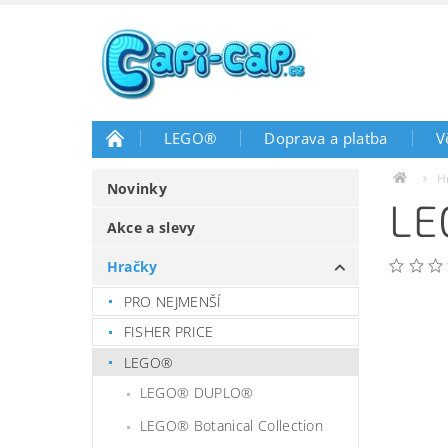
LEGO®
Doprava a platba
V
H
Novinky
LE
Akce a slevy
Hračky
PRO NEJMENŠÍ
FISHER PRICE
LEGO®
LEGO® DUPLO®
LEGO® Botanical Collection