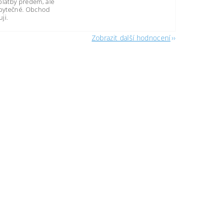
platby předem, ale
zbytečné. Obchod
ji.
Zobrazit další hodnocení