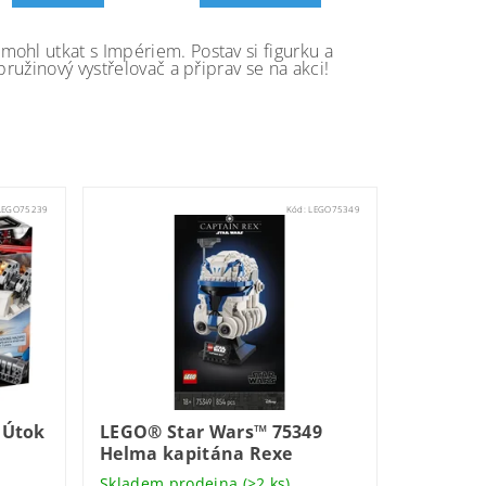
ohl utkat s Impériem. Postav si figurku a
ružinový vystřelovač a připrav se na akci!
LEGO75239
Kód:
LEGO75349
 Útok
LEGO® Star Wars™ 75349
Helma kapitána Rexe
Skladem prodejna
(>2 ks)