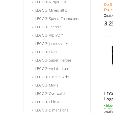
LEGO® NINJAGO®
Do 3
(>2 k
LEGO® Minecraft®
Znač
LEGO® Speed Champions
3 2
LEGO® Technic
LEGO® VIDIYO™
LEGO® Juniors / 4+
LEGO® Elves
LEGO® Super Heroes
LEGO® Architecture
LEGO® Hidden Side
LEGO® Movie
LEG
LEGO® Overwatch
Logo
LEGO® Chima
Skla
LEGO® Dimensions
Znač