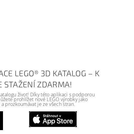
ACE LEGO® 3D KATALOG – K
KE STAŽENÍ ZDARMA!
alogu život! Díky této aplikaci s podporou
 můžete prohlížet nové LEGO výrobky jako
a prozkoumávat je ze všech stran.