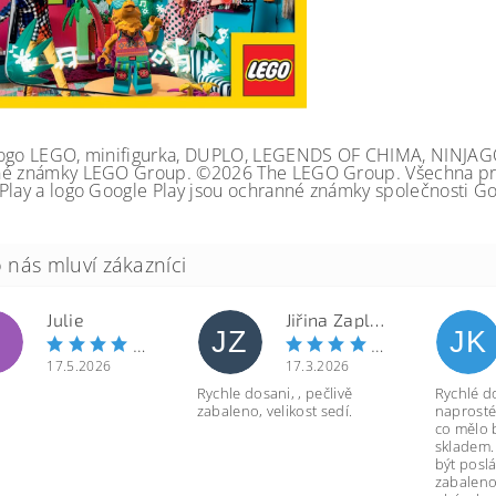
ogo LEGO, minifigurka, DUPLO, LEGENDS OF CHIMA, NINJA
é známky LEGO Group. ©2026 The LEGO Group. Všechna prá
Play a logo Google Play jsou ochranné známky společnosti Go
Julie
Jiřina Zapletalová
JZ
JK
17.5.2026
17.3.2026
Rychle dosani, , pečlivě
Rychlé d
zabaleno, velikost sedí.
naprosté
co mělo 
skladem.
být poslá
zabaleno