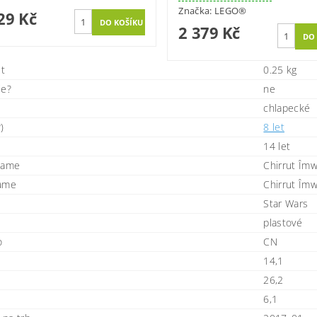
Značka:
LEGO®
29 Kč
2 379 Kč
t
0.25 kg
ie?
ne
chlapecké
)
8 let
14 let
name
Chirrut Îm
name
Chirrut Îm
Star Wars
plastové
o
CN
14,1
26,2
6,1