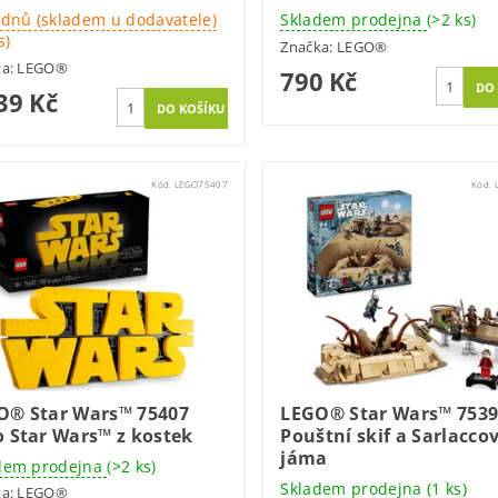
 dnů (skladem u dodavatele)
Skladem prodejna
(>2 ks)
s)
Značka:
LEGO®
ka:
LEGO®
790 Kč
39 Kč
Kód:
LEGO75407
Kód:
O® Star Wars™ 75407
LEGO® Star Wars™ 753
 Star Wars™ z kostek
Pouštní skif a Sarlacco
jáma
dem prodejna
(>2 ks)
Skladem prodejna
(1 ks)
ka:
LEGO®