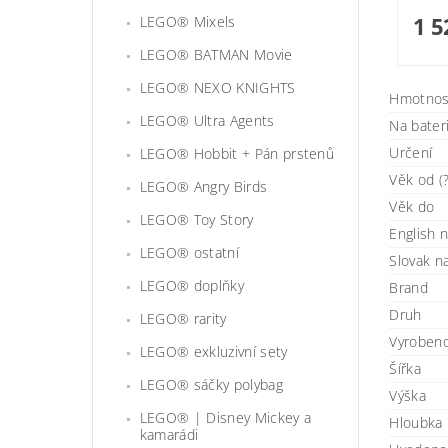
1 5
LEGO® Mixels
LEGO® BATMAN Movie
LEGO® NEXO KNIGHTS
Hmotnos
LEGO® Ultra Agents
Na bater
Určení
LEGO® Hobbit + Pán prstenů
Věk od (?
LEGO® Angry Birds
Věk do
LEGO® Toy Story
English 
LEGO® ostatní
Slovak 
LEGO® doplňky
Brand
Druh
LEGO® rarity
Vyroben
LEGO® exkluzivní sety
Šířka
LEGO® sáčky polybag
Výška
LEGO® | Disney Mickey a
Hloubka
kamarádi