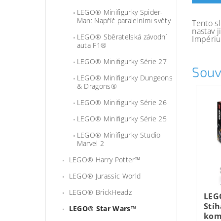
LEGO® Minifigurky Spider-
Man: Napříč paralelními světy
Tento s
nastav j
LEGO® Sběratelská závodní
Impériu
auta F1®
LEGO® Minifigurky Série 27
Souv
LEGO® Minifigurky Dungeons
& Dragons®
LEGO® Minifigurky Série 26
LEGO® Minifigurky Série 25
LEGO® Minifigurky Studio
Marvel 2
LEGO® Harry Potter™
LEGO® Jurassic World
LEGO® BrickHeadz
LEG
Stíh
LEGO® Star Wars™
kom