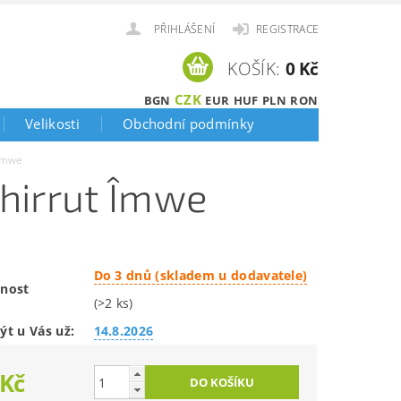
PŘIHLÁŠENÍ
REGISTRACE
KOŠÍK:
0 Kč
CZK
BGN
EUR
HUF
PLN
RON
Velikosti
Obchodní podmínky
Îmwe
hirrut Îmwe
Do 3 dnů (skladem u dodavatele)
nost
(>2 ks)
ýt u Vás už:
14.8.2026
 Kč