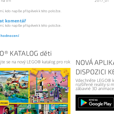
na trh
2017_01
ní, kdo napíše příspěvek k této položce.
dat komentář
ní, kdo napíše příspěvek k této položce.
t hodnocení
O® KATALOG děti
NOVÁ APLIK
jte se na nový LEGO® katalog pro rok
DISPOZICI 
Vdechněte LEGO® kat
rozšířené reality si
zábavné 3D animace 