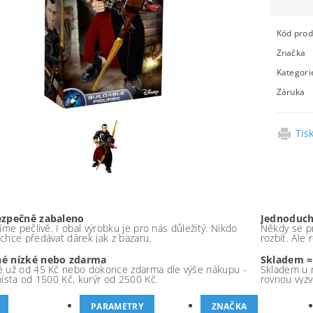
Kód prod
Značka
Kategori
Záruka
Tis
ezpečně zabaleno
Jednoduch
íme pečlivě. I obal výrobku je pro nás důležitý. Nikdo
Někdy se pr
chce předávat dárek jak z bazaru.
rozbít. Ale
é nízké nebo zdarma
Skladem =
 už od 45 Kč nebo dokonce zdarma dle výše nákupu -
Skladem u 
místa od 1500 Kč, kurýr od 2500 Kč.
rovnou vyzv
PARAMETRY
ZNAČKA