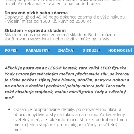
rozbít. Ale reklamace i vrácení u nás bude hračka.
Dopravné nízké nebo zdarma
Dopravné už od 45 Kč nebo dokonce zdarma dle výše nákupu
- výdejní místa od 1500 Kč, kurýr od 2500 Kč.
Skladem = opravdu skladem
Skladem u nás opravdu znamená skladem. Buď si můžete
zboží rovnou vyzvednout nebo už zítra může být u Vás.
POPIS
PARAMETRY
ZNAČKA
DISKUZE
HODNOCENÍ
Ačkoli je postavena z LEGO® kostek, tato velká LEGO figurka
Yody s mocným světelným mečem představuje sílu, se kterou
je třeba počítat. Hýbej jeho hlavou, obočím, prsty na nohou a
na nohou a dosáhni perfektní polohy mistra Jedi! Tato sada
také obsahuje stojánek, malou minifigurku Yody a světelný
meč.
Obsahuje propracované detaily, polohovatelnou hlavu a
obočí, pohyblivé prsty na rukou a na nohou, Yodův zelený
světelný meč, ale také informační štítek s podrobnostmi o
mistru Jedi a stojánek pro minifigurku Yody a světelný
meč.