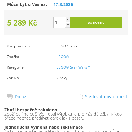
Může být u Vás už:
17.8.2026
5 289 Kč
Kód produktu
LEGO75255
Značka
LEGO®
Kategorie
LEGO® Star Wars™
Záruka
2 roky
Dotaz
Sledovat dostupnost
Zboží bezpečně zabaleno
Zboží balíme pečlivě. I obal výrobku je pro nás důležitý. Nikdo
přece nechce předávat dárek jak z bazaru.
Jednoduchá výměna nebo reklamace
Někdy se prostě netrefíte do vkusu. I kvalitní zboží se může