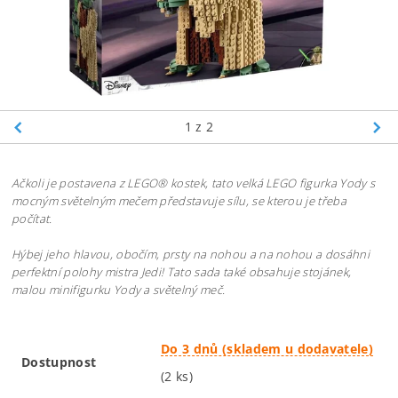
1
z 2
Ačkoli je postavena z LEGO® kostek, tato velká LEGO figurka Yody s
mocným světelným mečem představuje sílu, se kterou je třeba
počítat.
Hýbej jeho hlavou, obočím, prsty na nohou a na nohou a dosáhni
perfektní polohy mistra Jedi! Tato sada také obsahuje stojánek,
malou minifigurku Yody a světelný meč.
Do 3 dnů (skladem u dodavatele)
Dostupnost
(2 ks)