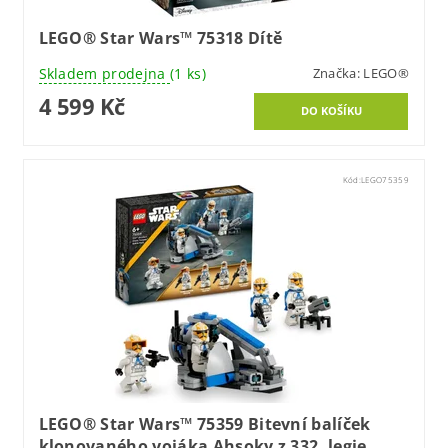
LEGO® Star Wars™ 75318 Dítě
Skladem prodejna
(1 ks)
Značka:
LEGO®
4 599 Kč
Kód:
LEGO75359
LEGO® Star Wars™ 75359 Bitevní balíček
klonovaného vojáka Ahsoky z 332. legie