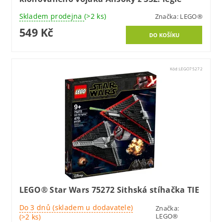
Skladem prodejna
(>2 ks)
Značka:
LEGO®
549 Kč
Kód:
LEGO75272
LEGO® Star Wars 75272 Sithská stíhačka TIE
Do 3 dnů (skladem u dodavatele)
Značka:
LEGO®
(>2 ks)