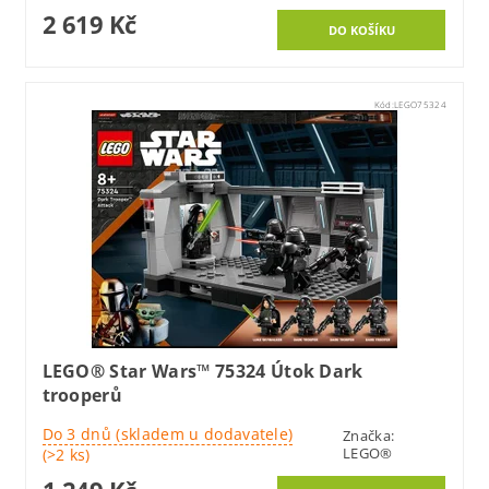
2 619 Kč
Kód:
LEGO75324
LEGO® Star Wars™ 75324 Útok Dark
trooperů
Do 3 dnů (skladem u dodavatele)
Značka:
LEGO®
(>2 ks)