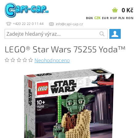
0 Kč
CZK
BGN
EUR
HUF
PLN
RON
+420 22 22 0 11 44
info@capi-cap.cz
LEGO® Star Wars 75255 Yoda™
Neohodnoceno