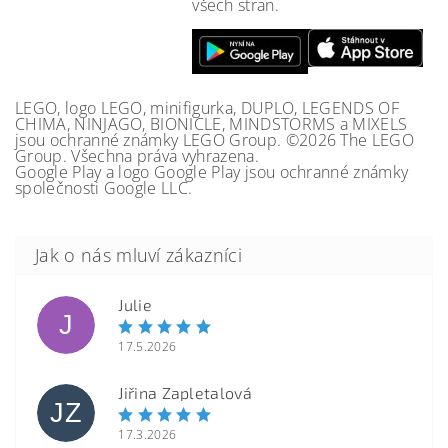
všech stran.
LEGO, logo LEGO, minifigurka, DUPLO, LEGENDS OF
CHIMA, NINJAGO, BIONICLE, MINDSTORMS a MIXELS
jsou ochranné známky LEGO Group. ©2026 The LEGO
Group. Všechna práva vyhrazena.
Google Play a logo Google Play jsou ochranné známky
společnosti Google LLC.
Julie
J
17.5.2026
Jiřina Zapletalová
JZ
17.3.2026