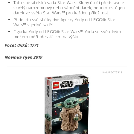
Tato sběratelská sada Star Wars: Klony útočí představuje
skvělý narozeninový nebo vánoční dárek, nebo prostě jen
dárek ze světa Star Wars™ pro každou příležitost.
Přidej do své sbírky dvě figurky Yody od LEGO® Star
Wars™ v jedné sadě!
Figurka Yody od LEGO® Star Wars™ Yoda se světelným
mečem měří přes 41 cm na výšku.
Počet dílků: 1771
Novinka říjen 2019
Kód:
LEGO75318