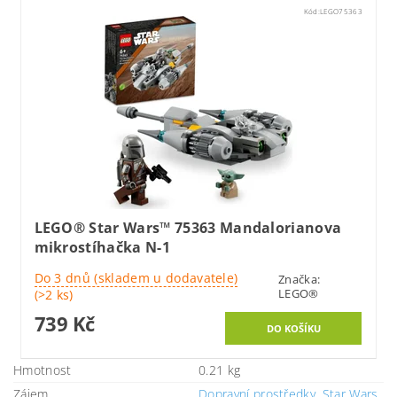
Kód:
LEGO75363
LEGO® Star Wars™ 75363 Mandalorianova
mikrostíhačka N-1
Do 3 dnů (skladem u dodavatele)
Značka:
LEGO®
(>2 ks)
739 Kč
Hmotnost
0.21 kg
Zájem
Dopravní prostředky
,
Star Wars