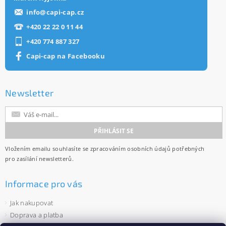
info
@
capi-cap.cz
+420 22 22 0 11 44
+420 774 887 327
Capi-cap na Facebooku
Newsletter
Vložením emailu souhlasíte se
zpracováním osobních údajů
potřebných
pro zasílání newsletterů.
Informace pro vás
Jak nakupovat
Doprava a platba