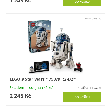
1 249 Kč
Kód:
LEGO75379
LEGO® Star Wars™ 75379 R2-D2™
Skladem prodejna
(>2 ks)
Značka:
LEGO®
2 245 Kč