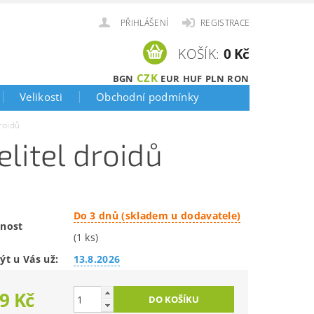
PŘIHLÁŠENÍ
REGISTRACE
KOŠÍK:
0 Kč
CZK
BGN
EUR
HUF
PLN
RON
Velikosti
Obchodní podmínky
roidů
litel droidů
Do 3 dnů (skladem u dodavatele)
nost
(1 ks)
ýt u Vás už:
13.8.2026
9 Kč