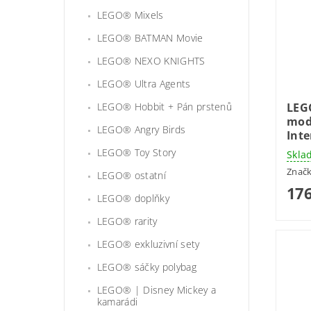
LEGO® Mixels
LEGO® BATMAN Movie
LEGO® NEXO KNIGHTS
LEGO® Ultra Agents
LEGO® Hobbit + Pán prstenů
LEG
mode
LEGO® Angry Birds
Int
LEGO® Toy Story
Skla
Znač
LEGO® ostatní
176
LEGO® doplňky
LEGO® rarity
LEGO® exkluzivní sety
LEGO® sáčky polybag
LEGO® | Disney Mickey a
kamarádi