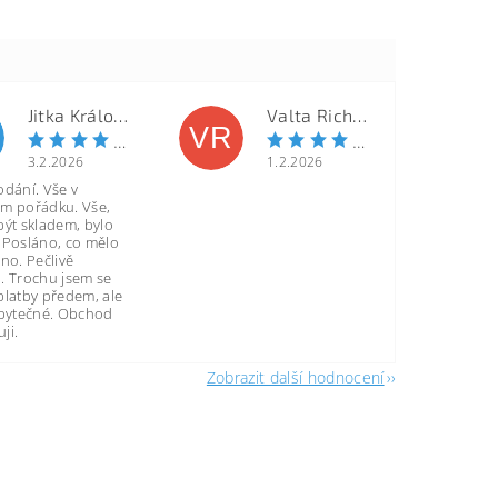
Jitka Královcová
Valta Richard
VR
3.2.2026
1.2.2026
odání. Vše v
m pořádku. Vše,
být skladem, bylo
 Posláno, co mělo
no. Pečlivě
. Trochu jsem se
platby předem, ale
zbytečné. Obchod
ji.
Zobrazit další hodnocení