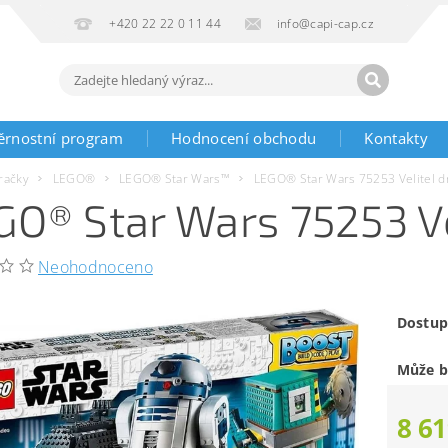
+420 22 22 0 11 44
info@capi-cap.cz
ěrnostní program
Hodnocení obchodu
Kontakty
račky
LEGO®
LEGO® Star Wars™
LEGO® Star Wars 75253 Velitel d
GO® Star Wars 75253 Ve
Neohodnoceno
Dostup
Může b
8 61