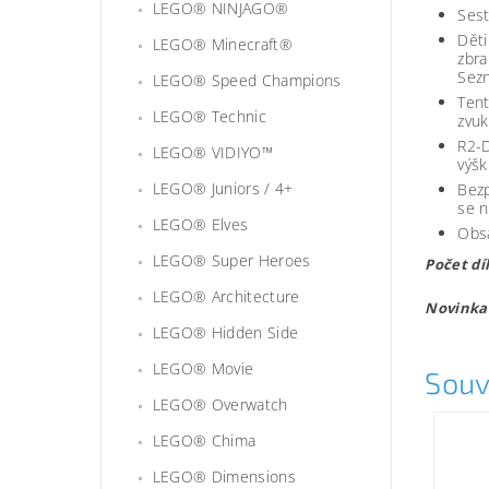
LEGO® NINJAGO®
Sest
Děti
LEGO® Minecraft®
zbra
Sezn
LEGO® Speed Champions
Tent
LEGO® Technic
zvuk
R2-D
LEGO® VIDIYO™
výšk
LEGO® Juniors / 4+
Bezp
se n
LEGO® Elves
Obsa
LEGO® Super Heroes
Počet dí
LEGO® Architecture
Novinka
LEGO® Hidden Side
LEGO® Movie
Souv
LEGO® Overwatch
LEGO® Chima
LEGO® Dimensions