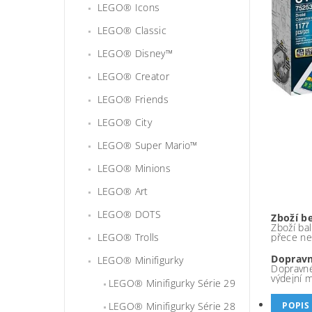
LEGO® Icons
LEGO® Classic
LEGO® Disney™
LEGO® Creator
LEGO® Friends
LEGO® City
LEGO® Super Mario™
LEGO® Minions
LEGO® Art
LEGO® DOTS
Zboží b
Zboží bal
LEGO® Trolls
přece ne
Dopravn
LEGO® Minifigurky
Dopravné
výdejní 
LEGO® Minifigurky Série 29
LEGO® Minifigurky Série 28
POPIS