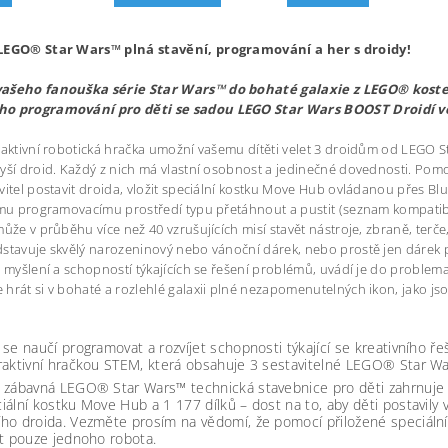
LEGO® Star Wars™ plná stavění, programování a her s droidy!
ašeho fanouška série Star Wars™ do bohaté galaxie z LEGO® kostek
o programování pro děti se sadou LEGO Star Wars BOOST Droidí ve
raktivní robotická hračka umožní vašemu dítěti velet 3 droidům od LEGO Sta
yší droid. Každý z nich má vlastní osobnost a jedinečné dovednosti. Po
vitel postavit droida, vložit speciální kostku Move Hub ovládanou přes Blue
ímu programovacímu prostředí typu přetáhnout a pustit (seznam kompatib
může v průběhu více než 40 vzrušujících misí stavět nástroje, zbraně, terče
stavuje skvělý narozeninový nebo vánoční dárek, nebo prostě jen dárek 
o myšlení a schopností týkajících se řešení problémů, uvádí je do problemat
hrát si v bohaté a rozlehlé galaxii plné nezapomenutelných ikon, jako js
 se naučí programovat a rozvíjet schopnosti týkající se kreativního ř
raktivní hračkou STEM, která obsahuje 3 sestavitelné LEGO® Star Wars
 zábavná LEGO® Star Wars™ technická stavebnice pro děti zahrnuje se
iální kostku Move Hub a 1 177 dílků – dost na to, aby děti postavily
ho droida. Vezměte prosím na vědomí, že pomocí přiložené speciáln
it pouze jednoho robota.