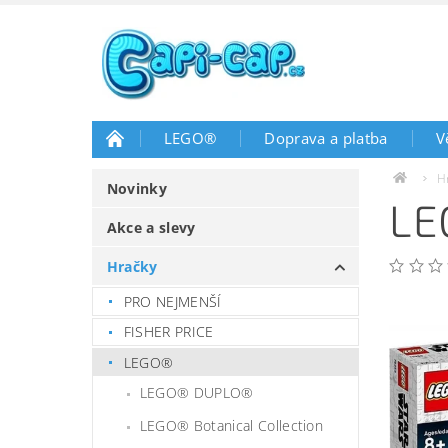
LEGO®
Doprava a platba
V
H
Novinky
LE
Akce a slevy
Hračky
PRO NEJMENŠÍ
FISHER PRICE
LEGO®
LEGO® DUPLO®
LEGO® Botanical Collection