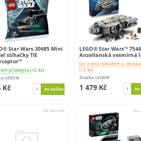
O® Star Wars 30685 Mini
LEGO® Star Wars™ 754
l stíhačky TIE
Anzellanská vesmírná 
erceptor™
Do 3 dnů (skladem u dodava
(>2 ks)
dem prodejna
(>2 ks)
Značka:
LEGO®
ka:
LEGO®
1 479 Kč
 Kč
Kód:
LEGO75343
Kód: