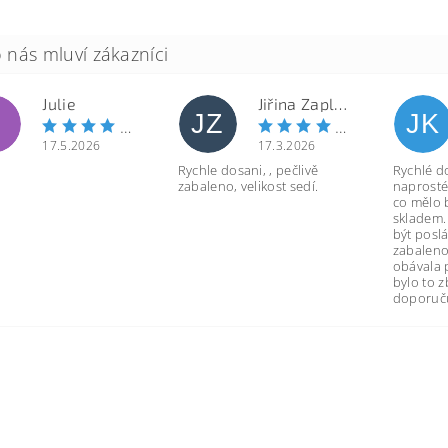
Julie
Jiřina Zapletalová
JZ
JK
17.5.2026
17.3.2026
Rychle dosani, , pečlivě
Rychlé d
zabaleno, velikost sedí.
naprosté
co mělo 
skladem.
být poslá
zabaleno
obávala 
bylo to 
doporuču