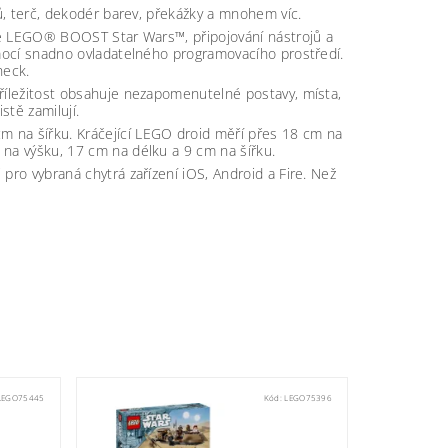
tů, terč, dekodér barev, překážky a mnohem víc.
ace LEGO® BOOST Star Wars™, připojování nástrojů a
omocí snadno ovladatelného programovacího prostředí.
heck.
říležitost obsahuje nezapomenutelné postavy, místa,
stě zamilují.
 na šířku. Kráčející LEGO droid měří přes 18 cm na
 na výšku, 17 cm na délku a 9 cm na šířku.
pro vybraná chytrá zařízení iOS, Android a Fire. Než
LEGO75445
Kód:
LEGO75396