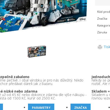
Kód prod
Značka
Kategori
Záruka
Tis
ezpečně zabaleno
Jednoduch
íme pečlivě. I obal výrobku je pro nás důležitý. Nikdo
Někdy se pr
chce předávat dárek jak z bazaru.
rozbít. Ale
é nízké nebo zdarma
Skladem =
 už od 45 Kč nebo dokonce zdarma dle výše nákupu -
Skladem u 
místa od 1500 Kč, kurýr od 2500 Kč.
rovnou vyzv
PARAMETRY
ZNAČKA