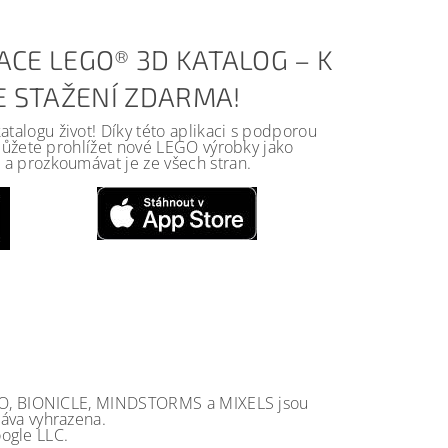
ACE LEGO® 3D KATALOG – K
KE STAŽENÍ ZDARMA!
alogu život! Díky této aplikaci s podporou
 můžete prohlížet nové LEGO výrobky jako
a prozkoumávat je ze všech stran.
GO, BIONICLE, MINDSTORMS a MIXELS jsou
va vyhrazena.
ogle LLC.