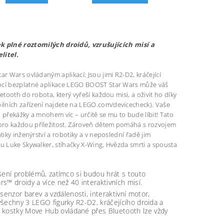
 plné roztomilých droidů, vzrušujících misí a
litel.
r Wars ovládaným aplikací: Jsou jimi R2-D2, kráčející
mocí bezplatné aplikace LEGO BOOST Star Wars může váš
tooth do robota, který vyřeší každou misi, a oživit ho díky
ilních zařízení najdete na LEGO.com/devicecheck). Vaše
, překážky a mnohem víc – určitě se mu to bude líbit! Tato
pro každou příležitost. Zároveň dětem pomáhá s rozvojem
iky inženýrství a robotiky a v neposlední řadě jim
ou Luke Skywalker, stíhačky X-Wing, Hvězda smrti a spousta
ešení problémů, zatímco si budou hrát s touto
™ droidy a více než 40 interaktivních misí.
nzor barev a vzdálenosti, interaktivní motor,
 všechny 3 LEGO figurky R2-D2, kráčejícího droida a
í kostky Move Hub ovládané přes Bluetooth lze vždy