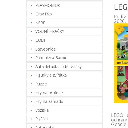
LEG
PLAYMOBIL®
GraviTrax
Podíve
2026.
NERF
VODNÍ HRAČKY
COBI
Stavebnice
Panenky a Barbie
Auta, letadla, lodě, vláčky
Figurky a zvířátka
Puzzle
Hry na profese
Hry na zahradu
Vozítka
LEGO, l
Plyšáci
ochrann
Google 
Autodráhy