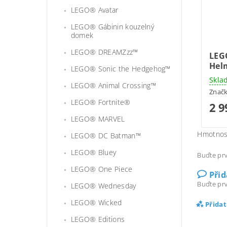
LEGO® Avatar
LEGO® Gábinin kouzelný
domek
LEGO® DREAMZzz™
LEG
Hel
LEGO® Sonic the Hedgehog™
Skla
LEGO® Animal Crossing™
Znač
LEGO® Fortnite®
2 9
LEGO® MARVEL
Hmotnos
LEGO® DC Batman™
LEGO® Bluey
Buďte prv
LEGO® One Piece
Při
Buďte prv
LEGO® Wednesday
LEGO® Wicked
Přida
LEGO® Editions