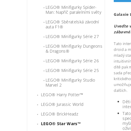
LEGO® Minifigurky Spider-
Man: Napříč paralelními světy
Galaxie 
LEGO® Sběratelská závodní
Uveďte v
auta F1®
zábavnéh
LEGO® Minifigurky Série 27
Tato inte
LEGO® Minifigurky Dungeons
droid a m
& Dragons®
mladý sta
LEGO® Minifigurky Série 26
intuitivn
dítě pak 
LEGO® Minifigurky Série 25
sada před
kritickéh
LEGO® Minifigurky Studio
umožňuje 
Marvel 2
dalších.
LEGO® Harry Potter™
Děti
LEGO® Jurassic World
inte
Tato
LEGO® BrickHeadz
spec
myší
LEGO® Star Wars™
oživ