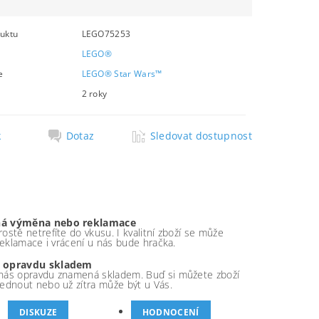
uktu
LEGO75253
LEGO®
e
LEGO® Star Wars™
2 roky
k
Dotaz
Sledovat dostupnost
á výměna nebo reklamace
ostě netrefíte do vkusu. I kvalitní zboží se může
 reklamace i vrácení u nás bude hračka.
 opravdu skladem
nás opravdu znamená skladem. Buď si můžete zboží
ednout nebo už zítra může být u Vás.
DISKUZE
HODNOCENÍ