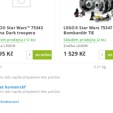
O® Star Wars™ 75343
LEGO® Star Wars 75347
ma Dark troopera
Bombardér TIE
dem prodejna
(>2 ks)
Skladem prodejna
(2 ks)
ka:
LEGO®
Značka:
LEGO®
95 Kč
1 529 Kč
t
0.21 kg
ní, kdo napíše příspěvek k této položce.
dat komentář
ní, kdo napíše příspěvek k této položce.
t hodnocení