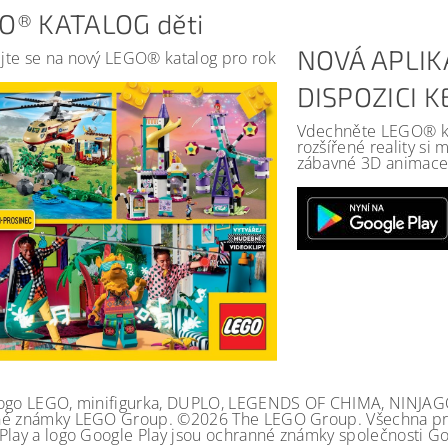
O® KATALOG děti
NOVÁ APLIK
jte se na nový LEGO® katalog pro rok
DISPOZICI 
Vdechněte LEGO® kat
rozšířené reality si
zábavné 3D animace 
ogo LEGO, minifigurka, DUPLO, LEGENDS OF CHIMA, NINJA
é známky LEGO Group. ©2026 The LEGO Group. Všechna prá
Play a logo Google Play jsou ochranné známky společnosti Go