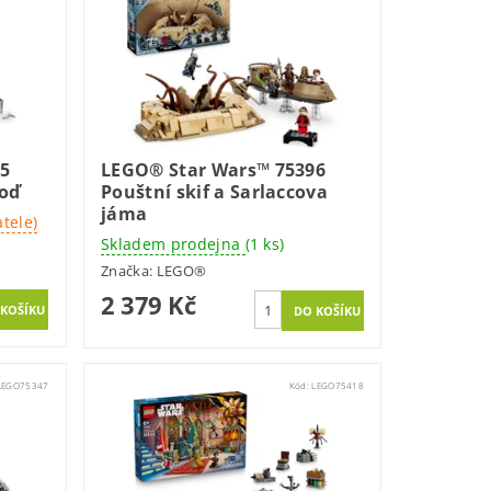
45
LEGO® Star Wars™ 75396
loď
Pouštní skif a Sarlaccova
jáma
tele)
Skladem prodejna
(1 ks)
Značka:
LEGO®
2 379 Kč
LEGO75347
Kód:
LEGO75418