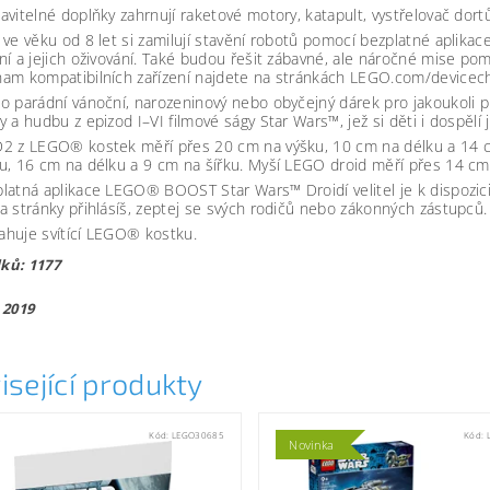
avitelné doplňky zahrnují raketové motory, katapult, vystřelovač dor
 ve věku od 8 let si zamilují stavění robotů pomocí bezplatné aplik
ní a jejich oživování. Také budou řešit zábavné, ale náročné mise p
am kompatibilních zařízení najdete na stránkách LEGO.com/devicec
o parádní vánoční, narozeninový nebo obyčejný dárek pro jakoukoli p
y a hudbu z epizod I–VI filmové ságy Star Wars™, jež si děti i dospělí ji
2 z LEGO® kostek měří přes 20 cm na výšku, 10 cm na délku a 14 cm
u, 16 cm na délku a 9 cm na šířku. Myší LEGO droid měří přes 14 cm
latná aplikace LEGO® BOOST Star Wars™ Droidí velitel je k dispozici 
a stránky přihlásíš, zeptej se svých rodičů nebo zákonných zástupců.
huje svítící LEGO® kostku.
lků: 1177
 2019
isející produkty
Kód:
LEGO30685
Kód:
Novinka