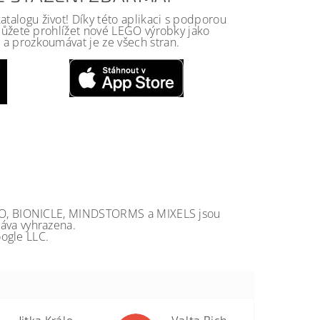
alogu život! Díky této aplikaci s podporou
 můžete prohlížet nové LEGO výrobky jako
a prozkoumávat je ze všech stran.
GO, BIONICLE, MINDSTORMS a MIXELS jsou
va vyhrazena.
ogle LLC.
Jitka Královcová
Valta Richard