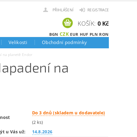
PŘIHLÁŠENÍ
REGISTRACE
KOŠÍK:
0 Kč
CZK
BGN
EUR
HUF
PLN
RON
Velikosti
Obchodní podmínky
 na planetě Endor
Napadení na
Do 3 dnů (skladem u dodavatele)
nost
(2 ks)
ýt u Vás už:
14.8.2026