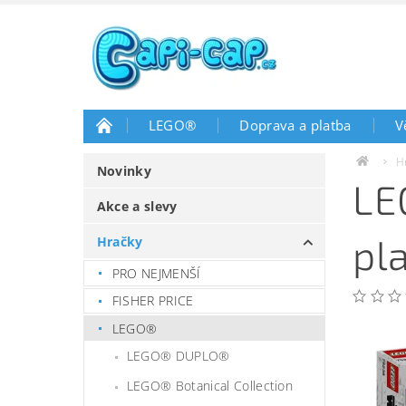
LEGO®
Doprava a platba
V
H
Novinky
LE
Akce a slevy
pl
Hračky
PRO NEJMENŠÍ
FISHER PRICE
LEGO®
LEGO® DUPLO®
LEGO® Botanical Collection