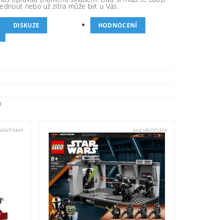
ednout nebo už zítra může být u Vás.
DISKUZE
HODNOCENÍ
n
LEGO75449
Kód:
LEGO75324