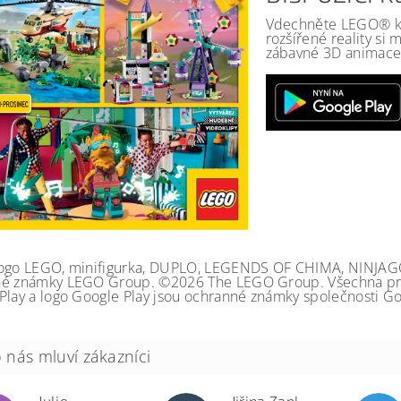
Vdechněte LEGO® kat
rozšířené reality si
zábavné 3D animace 
ogo LEGO, minifigurka, DUPLO, LEGENDS OF CHIMA, NINJA
é známky LEGO Group. ©2026 The LEGO Group. Všechna prá
Play a logo Google Play jsou ochranné známky společnosti Go
Julie
Jiřina Zapletalová