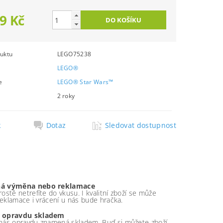
9 Kč
uktu
LEGO75238
LEGO®
e
LEGO® Star Wars™
2 roky
k
Dotaz
Sledovat dostupnost
á výměna nebo reklamace
ostě netrefíte do vkusu. I kvalitní zboží se může
 reklamace i vrácení u nás bude hračka.
 opravdu skladem
nás opravdu znamená skladem. Buď si můžete zboží