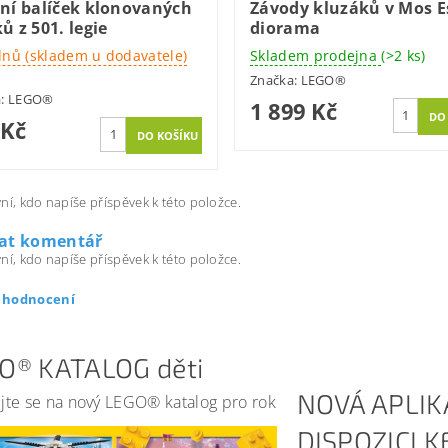
vní balíček klonovaných
Závody kluzáků v Mos E
ů z 501. legie
diorama
dnů (skladem u dodavatele)
Skladem prodejna
(>2 ks)
Značka:
LEGO®
a:
LEGO®
1 899 Kč
 Kč
ní, kdo napíše příspěvek k této položce.
dat komentář
ní, kdo napíše příspěvek k této položce.
t hodnocení
O® KATALOG děti
NOVÁ APLIK
jte se na nový LEGO® katalog pro rok
DISPOZICI 