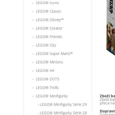
LEGO® Icons
LEGO® Classic
LEGO® Disney™
LEGO® Creator
LEGO® Friends
LEGO® City
LEGO® Super Mario™
LEGO® Minions
LEGO® Art
LEGO® DOTS
LEGO® Trolls
LEGO® Minifigurky
Zboží b
Zboží bal
přece ne
LEGO® Minifigurky Série 29
Dopravn
LEGO® Minifigurky Série 28
Dopravné