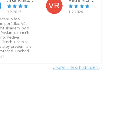
VR
3.2.2026
1.2.2026
odání. Vše v
m pořádku. Vše,
být skladem, bylo
 Posláno, co mělo
no. Pečlivě
. Trochu jsem se
platby předem, ale
zbytečné. Obchod
ji.
Zobrazit další hodnocení