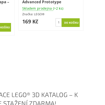
spa –
Advanced Prototype
Skladem prodejna
(>2 ks)
Značka:
LEGO®
169 Kč
ACE LEGO® 3D KATALOG – K
KE STAŽENÍ ZDARMA!