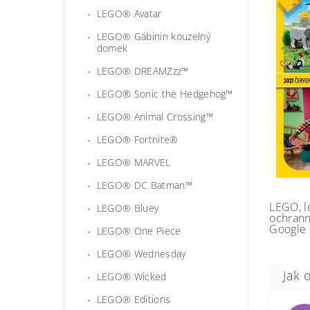
LEGO® Avatar
LEGO® Gábinin kouzelný
domek
LEGO® DREAMZzz™
LEGO® Sonic the Hedgehog™
LEGO® Animal Crossing™
LEGO® Fortnite®
LEGO® MARVEL
LEGO® DC Batman™
LEGO, l
LEGO® Bluey
ochrann
Google 
LEGO® One Piece
LEGO® Wednesday
LEGO® Wicked
LEGO® Editions