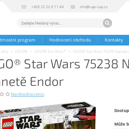
+420 22 22 0 11 44
info@capi-cap.cz
ěrnostní program
Hodnocení obchodu
Kontakty
račky
LEGO®
LEGO® Star Wars™
LEGO® Star Wars 75238 Napadení
GO® Star Wars 75238 
anetě Endor
Neohodnoceno
Dostup
Může b