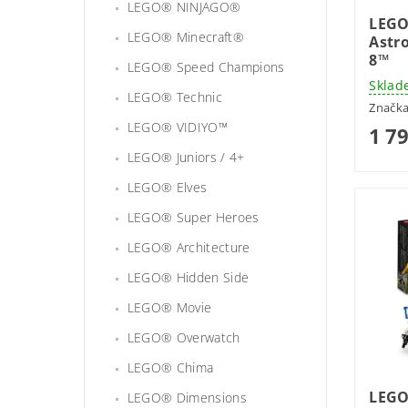
LEGO® NINJAGO®
LEGO
LEGO® Minecraft®
Astr
8™
LEGO® Speed Champions
Sklad
LEGO® Technic
Značk
LEGO® VIDIYO™
1 7
LEGO® Juniors / 4+
LEGO® Elves
LEGO® Super Heroes
LEGO® Architecture
LEGO® Hidden Side
LEGO® Movie
LEGO® Overwatch
LEGO® Chima
LEGO
LEGO® Dimensions