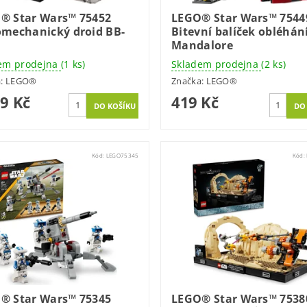
® Star Wars™ 75452
LEGO® Star Wars™ 7544
omechanický droid BB-
Bitevní balíček obléhán
Mandalore
em prodejna
(1 ks)
Skladem prodejna
(2 ks)
a:
LEGO®
Značka:
LEGO®
99 Kč
419 Kč
Kód:
LEGO75345
Kód:
® Star Wars™ 75345
LEGO® Star Wars™ 7538