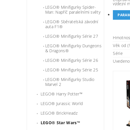
výdejní 
LEGO® Minifigurky Spider-
Man: Napříč paralelními světy
PARAM
LEGO® Sběratelská závodní
auta F1®
LEGO® Minifigurky Série 27
Hmotnos
Věk od (?
LEGO® Minifigurky Dungeons
& Dragons®
Série
LEGO® Minifigurky Série 26
Uvedeno 
LEGO® Minifigurky Série 25
LEGO® Minifigurky Studio
Marvel 2
LEGO® Harry Potter™
LEGO® Jurassic World
LEGO® BrickHeadz
LEGO® Star Wars™