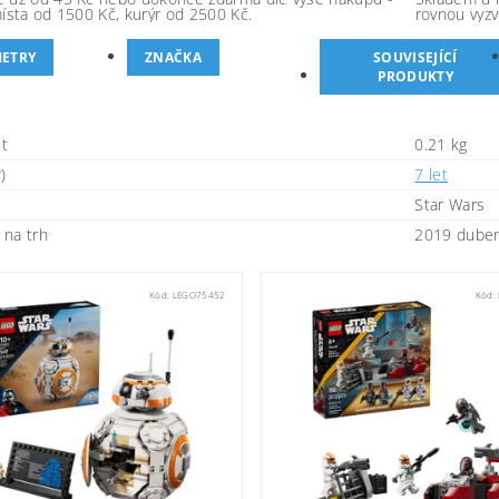
místa od 1500 Kč, kurýr od 2500 Kč.
rovnou vyzv
ETRY
ZNAČKA
SOUVISEJÍCÍ
PRODUKTY
t
0.21 kg
)
7 let
Star Wars
na trh
2019 dube
Kód:
LEGO75452
Kód: