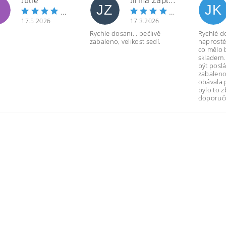
JZ
JK
17.5.2026
17.3.2026
Rychle dosani, , pečlivě
Rychlé d
zabaleno, velikost sedí.
naprosté
co mělo 
skladem.
být poslá
zabaleno
obávala 
bylo to 
doporuču