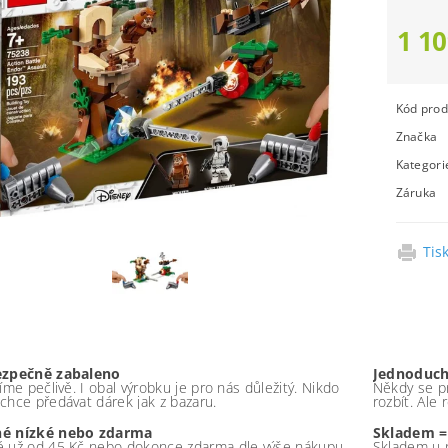
1 10
Kód prod
Značka
Kategori
Záruka
Tis
ezpečně zabaleno
Jednoduch
íme pečlivě. I obal výrobku je pro nás důležitý. Nikdo
Někdy se pr
chce předávat dárek jak z bazaru.
rozbít. Ale
é nízké nebo zdarma
Skladem =
 už od 45 Kč nebo dokonce zdarma dle výše nákupu -
Skladem u 