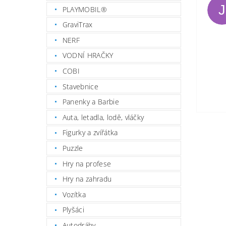
J
PLAYMOBIL®
GraviTrax
NERF
VODNÍ HRAČKY
COBI
Stavebnice
Panenky a Barbie
Auta, letadla, lodě, vláčky
Figurky a zvířátka
Puzzle
Hry na profese
Hry na zahradu
Vozítka
Plyšáci
Autodráhy