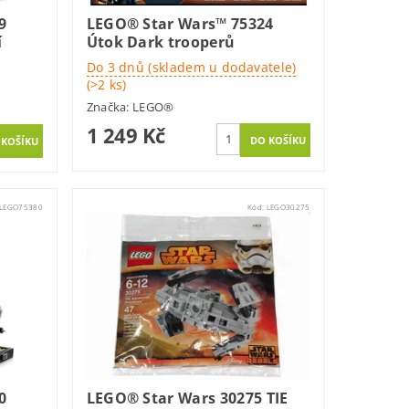
9
LEGO® Star Wars™ 75324
í
Útok Dark trooperů
Do 3 dnů (skladem u dodavatele)
(>2 ks)
Značka:
LEGO®
1 249 Kč
LEGO75380
Kód:
LEGO30275
0
LEGO® Star Wars 30275 TIE