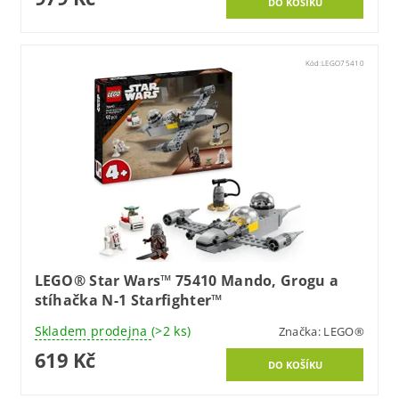
Kód:
LEGO75410
LEGO® Star Wars™ 75410 Mando, Grogu a
stíhačka N-1 Starfighter™
Skladem prodejna
(>2 ks)
Značka:
LEGO®
619 Kč