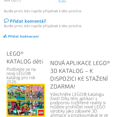
Věk od (?)
6 let
Buďte první, kdo napíše příspěvek k této položce.
Přidat komentář
Buďte první, kdo napíše příspěvek k této položce.
Přidat hodnocení
LEGO®
KATALOG děti
NOVÁ APLIKACE LEGO®
Podívejte se na
3D KATALOG – K
nový LEGO®
katalog pro rok
DISPOZICI KE STAŽENÍ
2026.
ZDARMA!
Vdechněte LEGO® katalogu
život! Díky této aplikaci s
podporou rozšířené reality si
můžete prohlížet nové LEGO
výrobky jako zábavné 3D
animace a prozkoumávat je ze