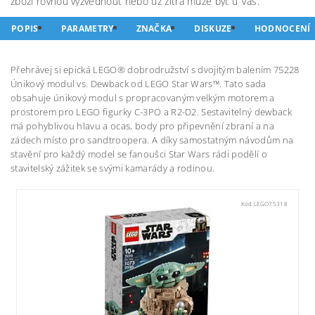
zboží rovnou vyzvednout nebo už zítra může být u Vás.
POPIS
PARAMETRY
ZNAČKA
DISKUZE
HODNOCENÍ
Přehrávej si epická LEGO® dobrodružství s dvojitým balením 75228
Únikový modul vs. Dewback od LEGO Star Wars™. Tato sada
obsahuje únikový modul s propracovaným velkým motorem a
prostorem pro LEGO figurky C-3PO a R2-D2. Sestavitelný dewback
má pohyblivou hlavu a ocas, body pro připevnění zbraní a na
zádech místo pro sandtroopera. A díky samostatným návodům na
stavění pro každý model se fanoušci Star Wars rádi podělí o
stavitelský zážitek se svými kamarády a rodinou.
Kód:
LEGO75318