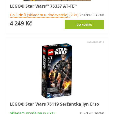
LEGO® Star Wars™ 75337 AT-TE™
Do 3 dnů (skladem u dodavatele)
(2 ks)
Značka:
LEGO®
4 249 Kč
Kód:
LEGO75119
LEGO® Star Wars 75119 Seržantka Jyn Erso
Skladem prodejna
(>2 ks)
Značka:
LEGO®