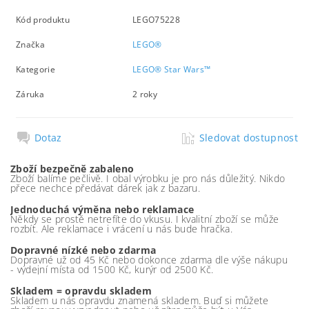
Kód produktu
LEGO75228
Značka
LEGO®
Kategorie
LEGO® Star Wars™
Záruka
2 roky
Dotaz
Sledovat dostupnost
Zboží bezpečně zabaleno
Zboží balíme pečlivě. I obal výrobku je pro nás důležitý. Nikdo
přece nechce předávat dárek jak z bazaru.
Jednoduchá výměna nebo reklamace
Někdy se prostě netrefíte do vkusu. I kvalitní zboží se může
rozbít. Ale reklamace i vrácení u nás bude hračka.
Dopravné nízké nebo zdarma
Dopravné už od 45 Kč nebo dokonce zdarma dle výše nákupu
- výdejní místa od 1500 Kč, kurýr od 2500 Kč.
Skladem = opravdu skladem
Skladem u nás opravdu znamená skladem. Buď si můžete