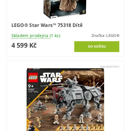
LEGO® Star Wars™ 75318 Dítě
Skladem prodejna
(1 ks)
Značka:
LEGO®
4 599 Kč
Kód:
LEGO75337