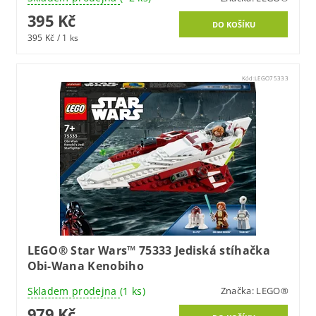
395 Kč
395 Kč / 1 ks
Kód:
LEGO75333
LEGO® Star Wars™ 75333 Jediská stíhačka
Obi-Wana Kenobiho
Skladem prodejna
(1 ks)
Značka:
LEGO®
979 Kč