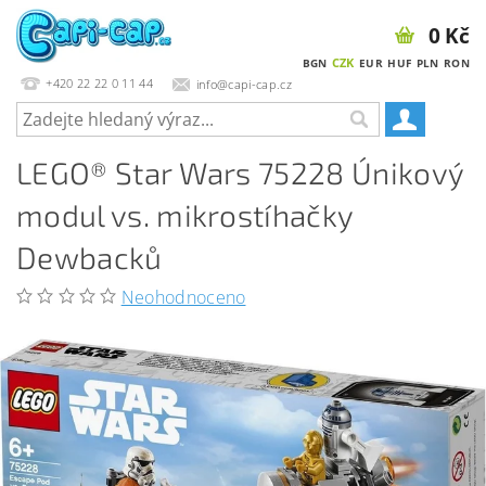
0 Kč
CZK
BGN
EUR
HUF
PLN
RON
+420 22 22 0 11 44
info@capi-cap.cz
LEGO® Star Wars 75228 Únikový
modul vs. mikrostíhačky
Dewbacků
Neohodnoceno