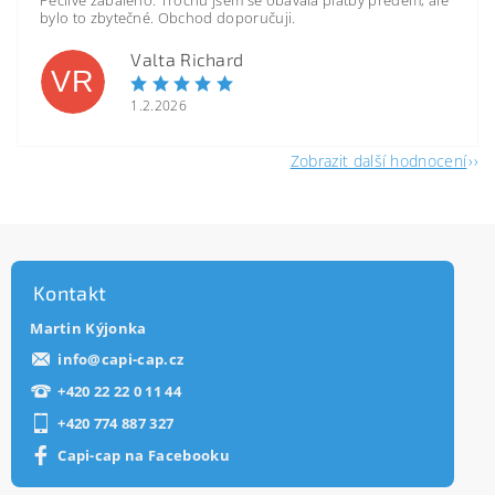
Pečlivě zabaleno. Trochu jsem se obávala platby předem, ale
bylo to zbytečné. Obchod doporučuji.
Valta Richard
VR
1.2.2026
Zobrazit další hodnocení
Kontakt
Martin Kýjonka
info
@
capi-cap.cz
+420 22 22 0 11 44
+420 774 887 327
Capi-cap na Facebooku