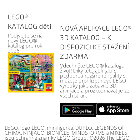
LEGO®
KATALOG děti
NOVÁ APLIKACE LEGO®
Podívejte se na
3D KATALOG – K
nový LEGO®
katalog pro rok
DISPOZICI KE STAŽENÍ
2026.
ZDARMA!
Vdechněte LEGO® katalogu
život! Díky této aplikaci s
podporou rozšířené reality si
můžete prohlížet nové LEGO
výrobky jako zábavné 3D
animace a prozkoumávat je ze
všech stran.
LEGO, logo LEGO, minifigurka, DUPLO, LEGENDS OF
CHIMA, NINJAGO, BIONICLE, MINDSTORMS a MIXELS
jsou ochranné známky LEGO Group. ©2026 The LEGO