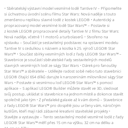
• Sběratelský výstavní model vesmírné lodě Tantive IV – Připomeňte
si úchvatnou úvodní scénu filmu Star Wars: Nová naděje s touto
zmenšenou replikou slavné lodě z kostek LEGO® • Autentický a
propracovaný model vesmírné lodě Star Wars™ – Postavte si
z kostek LEGO® propracované detaily Tantive IV z filmu Star Wars:
Nová naděje, včetně 11 motorů a turbolaserů • Stvořeno na
výstavku – Součástí je sestavitelný podstavec na vystavení modelu
Tantive IV s cedulkou s názvem a kostka k 25. výročí LEGO® Star
Wars™ • Součást sbírky vesmírných lodí z řady LEGO® Star Wars™ –
Stavebnice je součástí sběratelské řady sestavitelných modelů
slavných vesmírných lodí ze ságy Star Wars • Dárek pro fanoušky
Star Wars™ a sběratele – Udělejte radost sobě nebo tuto stavebnici
LEGO® čítající 654 dílků darujte k narozeninám milovníkovi ságy Star
Wars • Postavte si vesmírnou loď LEGO® Star Wars™ s pomocí
aplikace – S aplikací LEGO® Builder můžete stavět ve 3D, sledovat
svůj postup, ukládat si stavebnice na jednom místě a dokonce stavět
společně jako tým • Z předaleké galaxie až k vám domů – Stavebnice
z řady LEGO® Star Wars™ pro dospělé jsou určeny vám, náročným
kutilům, kteří mají rádi zábavné kreativní stavitelské projekty •
Stavějte a vystavujte – Tento sestavitelný model vesmírné lodě z řady
LEGO® Star Wars™ měří přes 15 cm na výšku, 32 cm na délku a