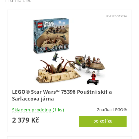
11 cm na šířku
Kód:
LEGO75396
LEGO® Star Wars™ 75396 Pouštní skif a
Sarlaccova jáma
Skladem prodejna
(1 ks)
Značka:
LEGO®
2 379 Kč