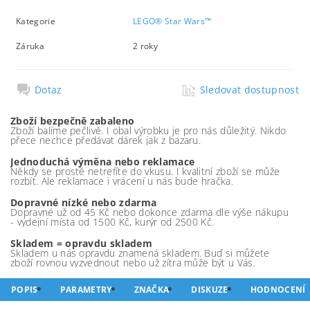
Kategorie
LEGO® Star Wars™
Záruka
2 roky
Dotaz
Sledovat dostupnost
Zboží bezpečně zabaleno
Zboží balíme pečlivě. I obal výrobku je pro nás důležitý. Nikdo
přece nechce předávat dárek jak z bazaru.
Jednoduchá výměna nebo reklamace
Někdy se prostě netrefíte do vkusu. I kvalitní zboží se může
rozbít. Ale reklamace i vrácení u nás bude hračka.
Dopravné nízké nebo zdarma
Dopravné už od 45 Kč nebo dokonce zdarma dle výše nákupu
- výdejní místa od 1500 Kč, kurýr od 2500 Kč.
Skladem = opravdu skladem
Skladem u nás opravdu znamená skladem. Buď si můžete
zboží rovnou vyzvednout nebo už zítra může být u Vás.
POPIS
PARAMETRY
ZNAČKA
DISKUZE
HODNOCENÍ