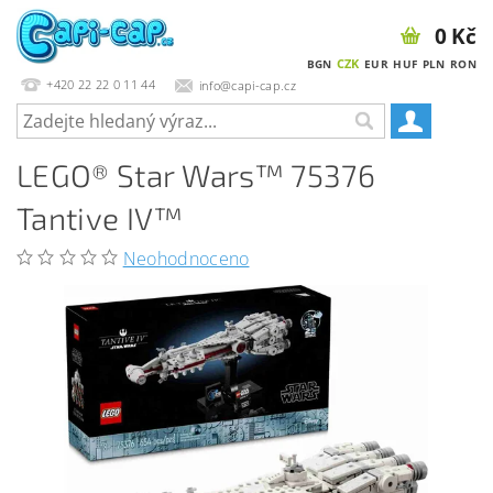
0 Kč
CZK
BGN
EUR
HUF
PLN
RON
+420 22 22 0 11 44
info@capi-cap.cz
LEGO® Star Wars™ 75376
Tantive IV™
Neohodnoceno