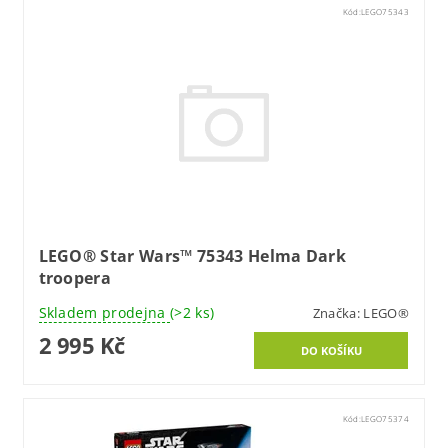
Kód:
LEGO75343
LEGO® Star Wars™ 75343 Helma Dark
troopera
Skladem prodejna
(>2 ks)
Značka:
LEGO®
2 995 Kč
Kód:
LEGO75374