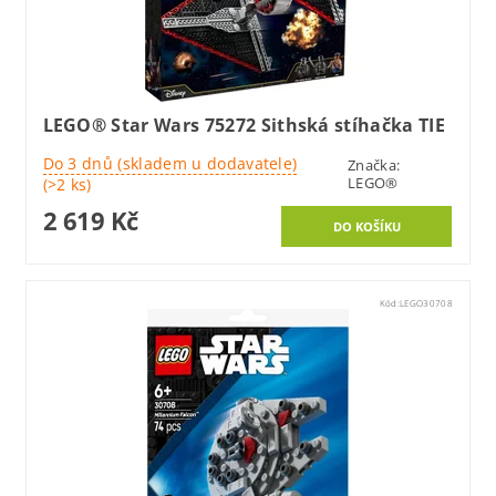
LEGO® Star Wars 75272 Sithská stíhačka TIE
Do 3 dnů (skladem u dodavatele)
Značka:
LEGO®
(>2 ks)
2 619 Kč
Kód:
LEGO30708