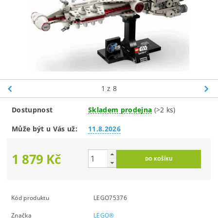
1
z 8
Dostupnost
Skladem prodejna
(>2 ks)
Může být u Vás už:
11.8.2026
1 879 Kč
Kód produktu
LEGO75376
Značka
LEGO®