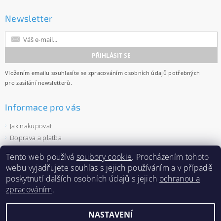
Newsletter
Vložením emailu souhlasíte se
zpracováním osobních údajů
potřebných
pro zasílání newsletterů.
Informace pro vás
Jak nakupovat
Doprava a platba
Obchodní podmínky
Tento web používá
soubory cookie
. Procházením tohoto
Ochrana osobních údajů
webu vyjadřujete souhlas s jejich používáním a v případě
Velkoobchod
poskytnutí dalších osobních údajů s jejich
ochranou a
Zásady používání souborů cookies
zpracováním
.
NASTAVENÍ