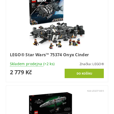
LEGO® Star Wars™ 75374 Onyx Cinder
Skladem prodejna
(>2 ks)
Značka:
LEGO®
2 779 Kč
Kód:
LEGO75405