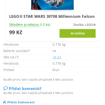
LEGO® STAR WARS 30708 Millennium Falcon
Skladem prodejna
(>2 ks)
Značka:
LEGO®
99 Kč
Hmotnost
0.778 kg
Baterie součástí?
ne
Věk od (?)
18 let
Hmotnost
0.778 kg
Pohlaví
kluci
Buďte první, kdo napíše příspěvek k této položce.
Přidat komentář
Buďte první, kdo napíše příspěvek k této položce.
Přidat hodnocení