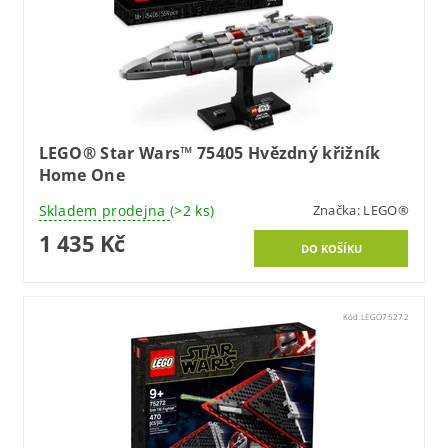
LEGO® Star Wars™ 75405 Hvězdný křižník
Home One
Skladem prodejna
(>2 ks)
Značka:
LEGO®
1 435 Kč
Kód:
LEGO75272