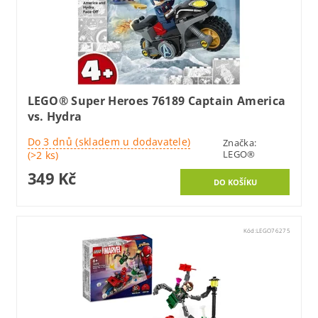
LEGO® Super Heroes 76189 Captain America
vs. Hydra
Do 3 dnů (skladem u dodavatele)
Značka:
LEGO®
(>2 ks)
349 Kč
Kód:
LEGO76275