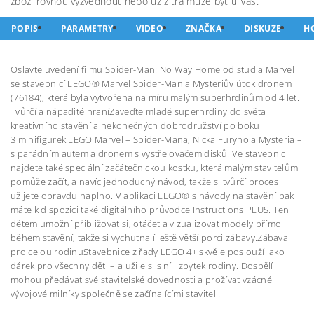
zboží rovnou vyzvednout nebo už zítra může být u Vás.
POPIS
PARAMETRY
VIDEO
ZNAČKA
DISKUZE
H
Oslavte uvedení filmu Spider-Man: No Way Home od studia Marvel
se stavebnicí LEGO® Marvel Spider-Man a Mysteriův útok dronem
(76184), která byla vytvořena na míru malým superhrdinům od 4 let.
Tvůrčí a nápadité hraníZaveďte mladé superhrdiny do světa
kreativního stavění a nekonečných dobrodružství po boku
3 minifigurek LEGO Marvel – Spider-Mana, Nicka Furyho a Mysteria –
s parádním autem a dronem s vystřelovačem disků. Ve stavebnici
najdete také speciální začátečnickou kostku, která malým stavitelům
pomůže začít, a navíc jednoduchý návod, takže si tvůrčí proces
užijete opravdu naplno. V aplikaci LEGO® s návody na stavění pak
máte k dispozici také digitálního průvodce Instructions PLUS. Ten
dětem umožní přibližovat si, otáčet a vizualizovat modely přímo
během stavění, takže si vychutnají ještě větší porci zábavy.Zábava
pro celou rodinuStavebnice z řady LEGO 4+ skvěle poslouží jako
dárek pro všechny děti – a užije si s ní i zbytek rodiny. Dospělí
mohou předávat své stavitelské dovednosti a prožívat vzácné
vývojové milníky společně se začínajícími staviteli.