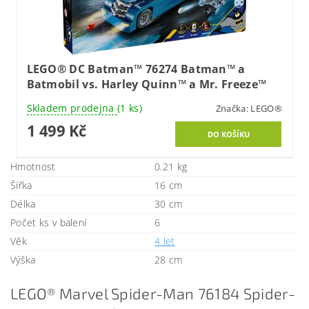
LEGO® DC Batman™ 76274 Batman™ a
Batmobil vs. Harley Quinn™ a Mr. Freeze™
Skladem prodejna
(1 ks)
Značka:
LEGO®
1 499 Kč
Hmotnost
0.21 kg
Šířka
16 cm
Délka
30 cm
Počet ks v balení
6
Věk
4 let
Výška
28 cm
LEGO® Marvel Spider-Man 76184 Spider-