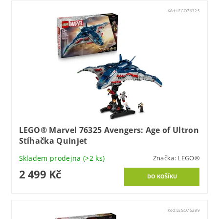
Kód:
LEGO76325
LEGO® Marvel 76325 Avengers: Age of Ultron
Stíhačka Quinjet
Skladem prodejna
(>2 ks)
Značka:
LEGO®
2 499 Kč
Kód:
LEGO76289