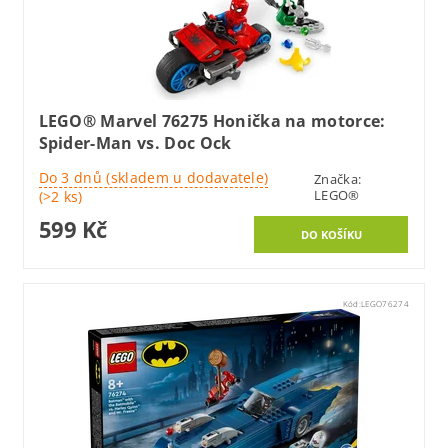
LEGO® Marvel 76275 Honička na motorce:
Spider-Man vs. Doc Ock
Do 3 dnů (skladem u dodavatele)
Značka:
LEGO®
(>2 ks)
599 Kč
Kód:
LEGO76274