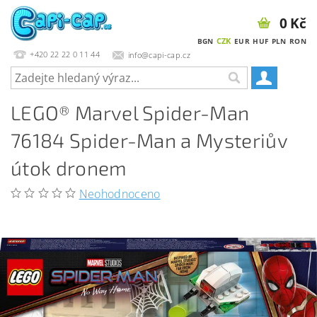
0 Kč
CZK
BGN
EUR
HUF
PLN
RON
+420 22 22 0 11 44
info@capi-cap.cz
LEGO® Marvel Spider-Man
76184 Spider-Man a Mysteriův
útok dronem
Neohodnoceno