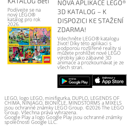
KATALOG děti
NOVÁ APLIKACE LEGO®
Podívejte se na
3D KATALOG – K
nový LEGO®
katalog pro rok
DISPOZICI KE STAŽENÍ
2026.
ZDARMA!
Vdechněte LEGO® katalogu
život! Díky této aplikaci s
podporou rozšířené reality si
můžete prohlížet nové LEGO
výrobky jako zábavné 3D
animace a prozkoumávat je ze
všech stran.
LEGO, logo LEGO, minifigurka, DUPLO, LEGENDS OF
CHIMA, NINJAGO, BIONICLE, MINDSTORMS a MIXELS
jsou ochranné známky LEGO Group. ©2026 The LEGO
Group. Všechna práva vyhrazena.
Google Play a logo Google Play jsou ochranné známky
společnosti Google LLC.