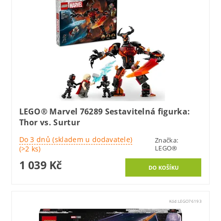
LEGO® Marvel 76289 Sestavitelná figurka:
Thor vs. Surtur
Do 3 dnů (skladem u dodavatele)
Značka:
LEGO®
(>2 ks)
1 039 Kč
Kód:
LEGO76193