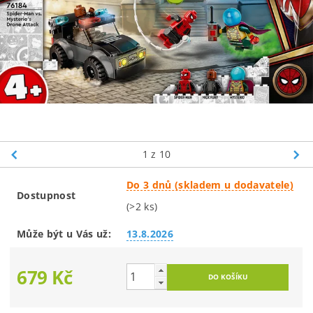
1
z 10
Do 3 dnů (skladem u dodavatele)
Dostupnost
(>2 ks)
Může být u Vás už:
13.8.2026
679 Kč