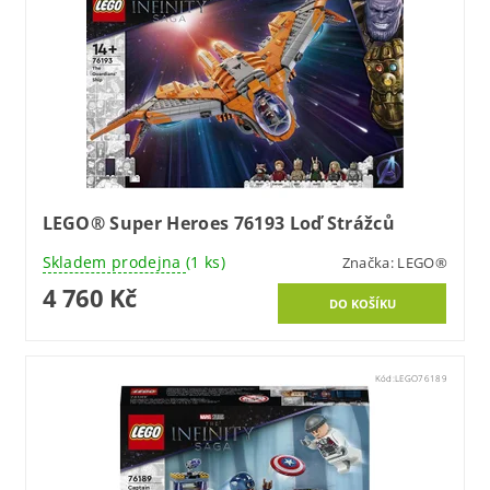
LEGO® Super Heroes 76193 Loď Strážců
Skladem prodejna
(1 ks)
Značka:
LEGO®
4 760 Kč
Kód:
LEGO76189