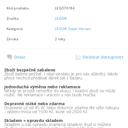
Kód produktu
LEGO76184
Značka
LEGO®
Kategorie
LEGO® Super Heroes
Záruka
2 roky
Dotaz
Sledovat dostupnost
Zboží bezpečně zabaleno
Zboží balíme pečlivě. I obal výrobku je pro nás důležitý. Nikdo
přece nechce předávat dárek jak z bazaru.
Jednoduchá výměna nebo reklamace
Někdy se prostě netrefíte do vkusu. I kvalitní zboží se může
rozbít. Ale reklamace i vrácení u nás bude hračka.
Dopravné nízké nebo zdarma
Dopravné už od 45 Kč nebo dokonce zdarma dle výše nákupu
- výdejní místa od 1500 Kč, kurýr od 2500 Kč.
Skladem = opravdu skladem
Skladem u nás opravdu znamená skladem. Buď si můžete