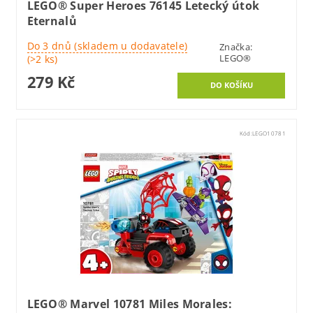
LEGO® Super Heroes 76145 Letecký útok
Eternalů
Do 3 dnů (skladem u dodavatele)
Značka:
LEGO®
(>2 ks)
279 Kč
Kód:
LEGO10781
LEGO® Marvel 10781 Miles Morales: