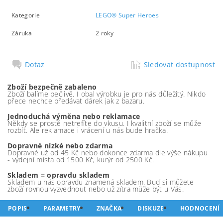
Kategorie
LEGO® Super Heroes
Záruka
2 roky
Dotaz
Sledovat dostupnost
Zboží bezpečně zabaleno
Zboží balíme pečlivě. I obal výrobku je pro nás důležitý. Nikdo
přece nechce předávat dárek jak z bazaru.
Jednoduchá výměna nebo reklamace
Někdy se prostě netrefíte do vkusu. I kvalitní zboží se může
rozbít. Ale reklamace i vrácení u nás bude hračka.
Dopravné nízké nebo zdarma
Dopravné už od 45 Kč nebo dokonce zdarma dle výše nákupu
- výdejní místa od 1500 Kč, kurýr od 2500 Kč.
Skladem = opravdu skladem
Skladem u nás opravdu znamená skladem. Buď si můžete
zboží rovnou vyzvednout nebo už zítra může být u Vás.
POPIS
PARAMETRY
ZNAČKA
DISKUZE
HODNOCENÍ