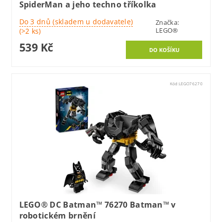
SpiderMan a jeho techno tříkolka
Do 3 dnů (skladem u dodavatele)
Značka:
LEGO®
(>2 ks)
539 Kč
Kód:
LEGO76270
LEGO® DC Batman™ 76270 Batman™ v
robotickém brnění