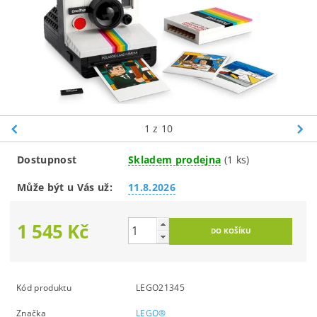
1
z 10
Dostupnost
Skladem prodejna
(1 ks)
Může být u Vás už:
11.8.2026
1 545 Kč
Kód produktu
LEGO21345
Značka
LEGO®