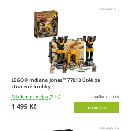
Kód:
LEGO77013
LEGO® Indiana Jones™ 77013 Útěk ze
ztracené hrobky
Skladem prodejna
(2 ks)
Značka:
LEGO®
1 495 Kč
Kód:
LEGO21362