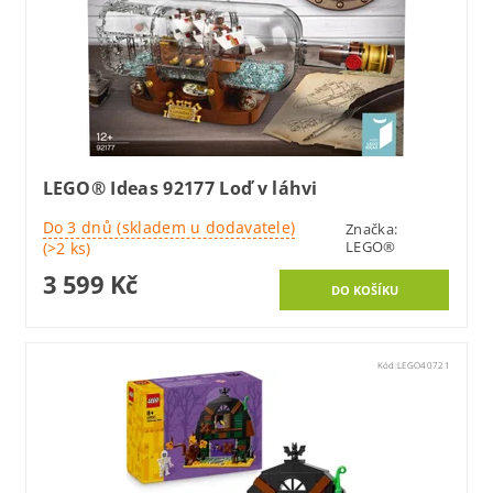
LEGO® Ideas 92177 Loď v láhvi
Do 3 dnů (skladem u dodavatele)
Značka:
LEGO®
(>2 ks)
3 599 Kč
Kód:
LEGO40721