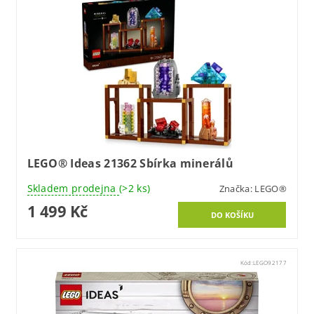
LEGO® Ideas 21362 Sbírka minerálů
Skladem prodejna
(>2 ks)
Značka:
LEGO®
1 499 Kč
Kód:
LEGO92177