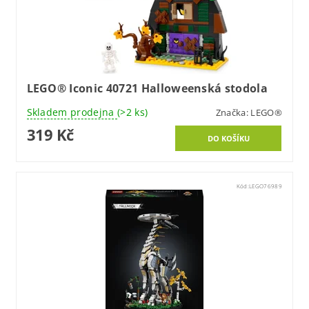
LEGO® Iconic 40721 Halloweenská stodola
Skladem prodejna
(>2 ks)
Značka:
LEGO®
319 Kč
Kód:
LEGO76989