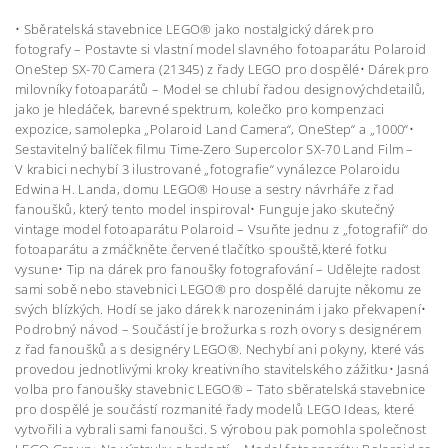
• Sběratelská stavebnice LEGO® jako nostalgický dárek pro
fotografy – Postavte si vlastní model slavného fotoaparátu Polaroid
OneStep SX-70 Camera (21345) z řady LEGO pro dospělé• Dárek pro
milovníky fotoaparátů – Model se chlubí řadou designovýchdetailů,
jako je hledáček, barevné spektrum, kolečko pro kompenzaci
expozice, samolepka „Polaroid Land Camera“, OneStep“ a „1000“•
Sestavitelný balíček filmu Time-Zero Supercolor SX-70 Land Film –
V krabici nechybí 3 ilustrované „fotografie“ vynálezce Polaroidu
Edwina H. Landa, domu LEGO® House a sestry návrháře z řad
fanoušků, který tento model inspiroval• Funguje jako skutečný
vintage model fotoaparátu Polaroid – Vsuňte jednu z „fotografií“ do
fotoaparátu a zmáčkněte červené tlačítko spouště,které fotku
vysune• Tip na dárek pro fanoušky fotografování – Udělejte radost
sami sobě nebo stavebnici LEGO® pro dospělé darujte někomu ze
svých blízkých. Hodí se jako dárek k narozeninám i jako překvapení•
Podrobný návod – Součástí je brožurka s rozh ovory s designérem
z řad fanoušků a s designéry LEGO®. Nechybí ani pokyny, které vás
provedou jednotlivými kroky kreativního stavitelského zážitku• Jasná
volba pro fanoušky stavebnic LEGO® – Tato sběratelská stavebnice
pro dospělé je součástí rozmanité řady modelů LEGO Ideas, které
vytvořili a vybrali sami fanoušci. S výrobou pak pomohla společnost