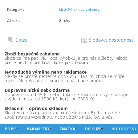
Kategorie
LEGO® exkluzivní sety
Záruka
2 roky
Dotaz
Sledovat dostupnost
Zboží bezpečně zabaleno
Zboží balíme pečlivě. I obal výrobku je pro nás důležitý. Nikdo
přece nechce předávat dárek jak z bazaru.
Jednoduchá výměna nebo reklamace
Někdy se prostě netrefíte do vkusu. I kvalitní zboží se může
rozbít. Ale reklamace i vrácení u nás bude hračka.
Dopravné nízké nebo zdarma
Dopravné už od 45 Kč nebo dokonce zdarma dle výše nákupu
- výdejní místa od 1500 Kč, kurýr od 2500 Kč.
Skladem = opravdu skladem
Skladem u nás opravdu znamená skladem. Buď si můžete
zboží rovnou vyzvednout nebo už zítra může být u Vás.
POPIS
PARAMETRY
ZNAČKA
DISKUZE
HODNOCENÍ