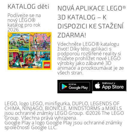
KATALOG děti
NOVÁ APLIKACE LEGO®
Podívejte se na
3D KATALOG – K
nový LEGO®
katalog pro rok
DISPOZICI KE STAŽENÍ
2026.
ZDARMA!
Vdechněte LEGO® katalogu
život! Díky této aplikaci s
podporou rozšířené reality si
můžete prohlížet nové LEGO
výrobky jako zábavné 3D
animace a prozkoumávat je ze
všech stran.
LEGO, logo LEGO, minifigurka, DUPLO, LEGENDS OF
CHIMA, NINJAGO, BIONICLE, MINDSTORMS a MIXELS
jsou ochranné známky LEGO Group. ©2026 The LEGO
Group. Všechna práva vyhrazena.
Google Play a logo Google Play jsou ochranné známky
společnosti Google LLC.