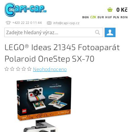
0 Kč
CZK
BGN
EUR
HUF
PLN
RON
+420 22 22 0 11 44
info@capi-cap.cz
LEGO® Ideas 21345 Fotoaparát
Polaroid OneStep SX-70
Neohodnoceno