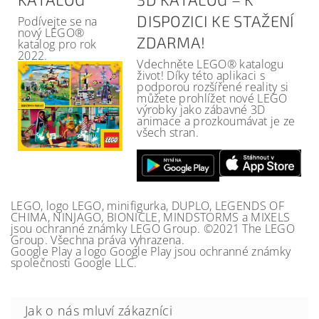
DISPOZICI KE STAŽENÍ
Podívejte se na
nový LEGO®
ZDARMA!
katalog pro rok
2022.
Vdechněte LEGO® katalogu
život! Díky této aplikaci s
podporou rozšířené reality si
můžete prohlížet nové LEGO
výrobky jako zábavné 3D
animace a prozkoumávat je ze
všech stran.
LEGO, logo LEGO, minifigurka, DUPLO, LEGENDS OF
CHIMA, NINJAGO, BIONICLE, MINDSTORMS a MIXELS
jsou ochranné známky LEGO Group. ©2021 The LEGO
Group. Všechna práva vyhrazena.
Google Play a logo Google Play jsou ochranné známky
společnosti Google LLC.