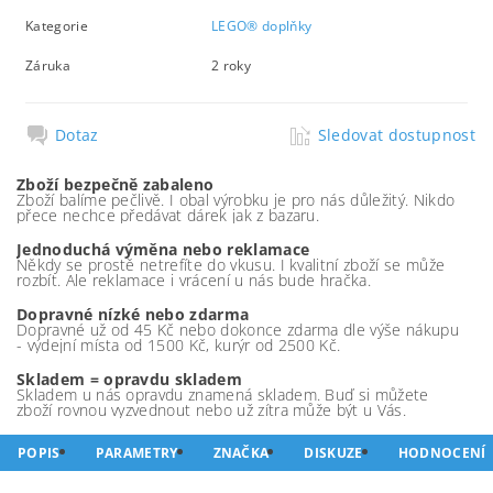
Kategorie
LEGO® doplňky
Záruka
2 roky
Dotaz
Sledovat dostupnost
Zboží bezpečně zabaleno
Zboží balíme pečlivě. I obal výrobku je pro nás důležitý. Nikdo
přece nechce předávat dárek jak z bazaru.
Jednoduchá výměna nebo reklamace
Někdy se prostě netrefíte do vkusu. I kvalitní zboží se může
rozbít. Ale reklamace i vrácení u nás bude hračka.
Dopravné nízké nebo zdarma
Dopravné už od 45 Kč nebo dokonce zdarma dle výše nákupu
- výdejní místa od 1500 Kč, kurýr od 2500 Kč.
Skladem = opravdu skladem
Skladem u nás opravdu znamená skladem. Buď si můžete
zboží rovnou vyzvednout nebo už zítra může být u Vás.
POPIS
PARAMETRY
ZNAČKA
DISKUZE
HODNOCENÍ