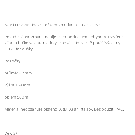
Nová LEGO® láhev s brčkem s motivem LEGO ICONIC.
Pokud z láhve zrovna nepijete, jednoduchým pohybem uzavřete
víčko a brčko se automaticky schová. Láhev jistě potěší všechny
LEGO fanoušky.
Rozměry:
průměr 87 mm
výška 158 mm
objem 500 ml.
Materiál neobsahuje bisfenol A (BPA) ani ftaláty. Bez použití PVC.
Věk: 3+