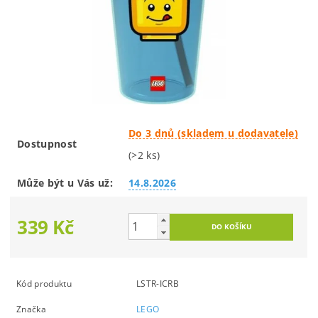
Do 3 dnů (skladem u dodavatele)
Dostupnost
(>2 ks)
Může být u Vás už:
14.8.2026
339 Kč
Kód produktu
LSTR-ICRB
Značka
LEGO