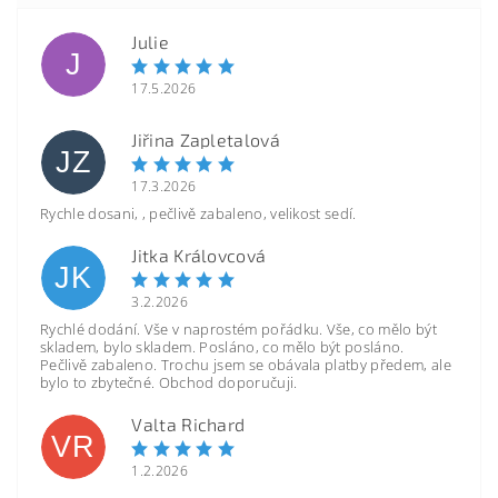
Julie
J
17.5.2026
Jiřina Zapletalová
JZ
17.3.2026
Rychle dosani, , pečlivě zabaleno, velikost sedí.
Jitka Královcová
JK
3.2.2026
Rychlé dodání. Vše v naprostém pořádku. Vše, co mělo být
skladem, bylo skladem. Posláno, co mělo být posláno.
Pečlivě zabaleno. Trochu jsem se obávala platby předem, ale
bylo to zbytečné. Obchod doporučuji.
Valta Richard
VR
1.2.2026