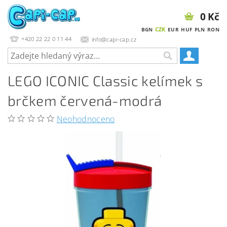
0 Kč
CZK
BGN
EUR
HUF
PLN
RON
+420 22 22 0 11 44
info@capi-cap.cz
LEGO ICONIC Classic kelímek s
brčkem červená-modrá
Neohodnoceno