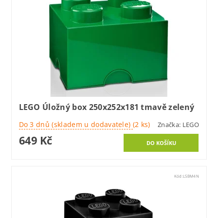
LEGO Úložný box 250x252x181 tmavě zelený
Do 3 dnů (skladem u dodavatele)
(2 ks)
Značka:
LEGO
649 Kč
Kód:
LSBM4N