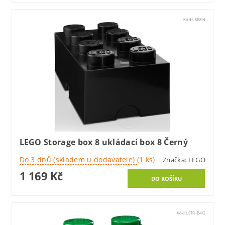
Kód:
LSB8N
LEGO Storage box 8 ukládací box 8 Černý
Do 3 dnů (skladem u dodavatele)
(1 ks)
Značka:
LEGO
1 169 Kč
Kód:
LSTR-B4G