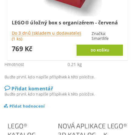
LEGO® úložný box s organizérem - červená
Do 3 dnů (skladem u dodavatele)
Značka:
Smartlife
(1 ks)
769 Kč
Hmotnost
0.21 kg
Buďte první, kdo napíše příspěvek k této položce.
Přidat komentář
Buďte první, kdo napíše příspěvek k této položce.
Přidat hodnocení
LEGO®
NOVÁ APLIKACE LEGO®
KATALOG
3D KATALOG – K