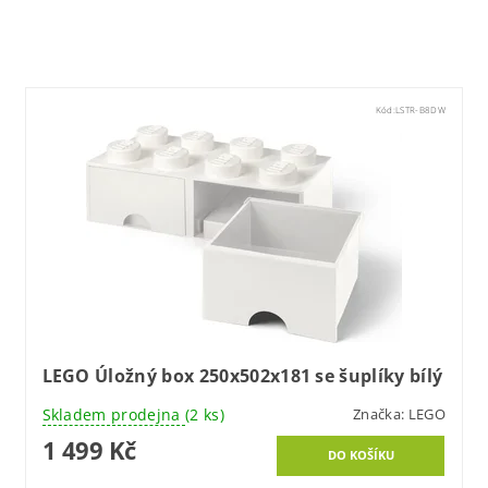
Kód:
LSTR-B8DW
LEGO Úložný box 250x502x181 se šuplíky bílý
Skladem prodejna
(2 ks)
Značka:
LEGO
1 499 Kč