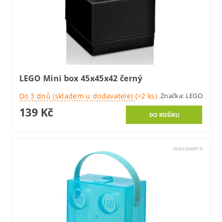
LEGO Mini box 45x45x42 černý
Do 3 dnů (skladem u dodavatele)
(>2 ks)
Značka:
LEGO
139 Kč
Kód:
LS240010