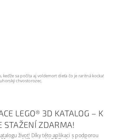
 keďže sa počíta aj voldemort dieťa čo je raritná kocka!
e uhorský chvostorozec.
ACE LEGO® 3D KATALOG – K
KE STAŽENÍ ZDARMA!
alogu život! Díky této aplikaci s podporou