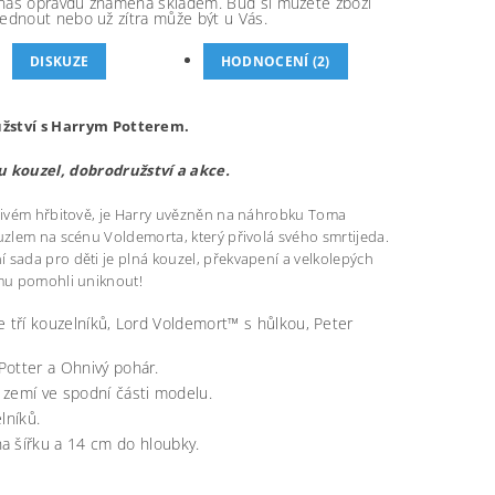
nás opravdu znamená skladem. Buď si můžete zboží
ednout nebo už zítra může být u Vás.
DISKUZE
HODNOCENÍ (2)
užství s Harrym Potterem.
 kouzel, dobrodružství a akce.
děsivém hřbitově, je Harry uvězněn na náhrobku Toma
uzlem na scénu Voldemorta, který přivolá svého smrtijeda.
 sada pro děti je plná kouzel, překvapení a velkolepých
ymu pomohli uniknout!
je tří kouzelníků, Lord Voldemort™ s hůlkou, Peter
 Potter a Ohnivý pohár.
d zemí ve spodní části modelu.
lníků.
 šířku a 14 cm do hloubky.