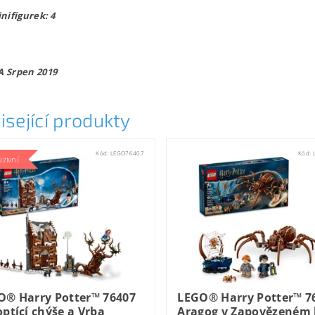
nifigurek: 4
 Srpen 2019
isející produkty
Kód:
LEGO76407
Kód:
uzivní
O® Harry Potter™ 76407
LEGO® Harry Potter™ 7
ptící chýše a Vrba
Aragog v Zapovězeném 