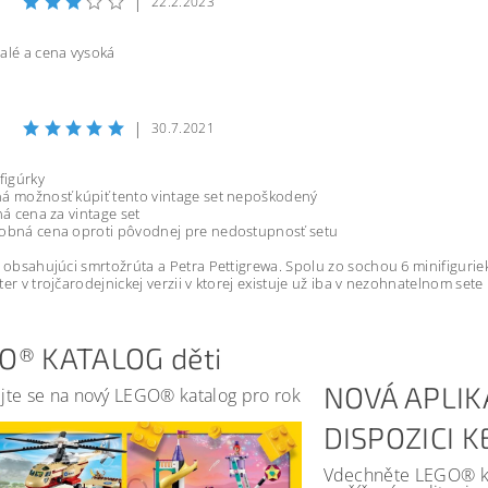
|
22.2.2023
alé a cena vysoká
|
30.7.2021
figúrky
á možnosť kúpiť tento vintage set nepoškodený
ná cena za vintage set
sobná cena oproti pôvodnej pre nedostupnosť setu
t obsahujúci smrtožrúta a Petra Pettigrewa. Spolu zo sochou 6 minifiguriek,
ter v trojčarodejnickej verzii v ktorej existuje už iba v nezohnatelnom set
O® KATALOG děti
NOVÁ APLIK
jte se na nový LEGO® katalog pro rok
DISPOZICI 
Vdechněte LEGO® kat