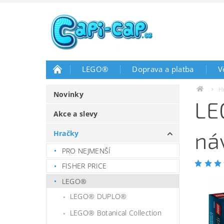
LEGO®
Doprava a platba
V
H
Novinky
LE
Akce a slevy
ná
Hračky
PRO NEJMENŠÍ
FISHER PRICE
LEGO®
LEGO® DUPLO®
LEGO® Botanical Collection