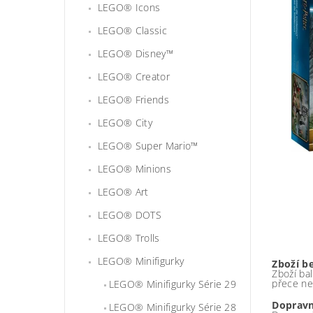
LEGO® Icons
LEGO® Classic
LEGO® Disney™
LEGO® Creator
LEGO® Friends
LEGO® City
LEGO® Super Mario™
LEGO® Minions
LEGO® Art
LEGO® DOTS
LEGO® Trolls
LEGO® Minifigurky
Zboží b
Zboží bal
přece ne
LEGO® Minifigurky Série 29
Dopravn
LEGO® Minifigurky Série 28