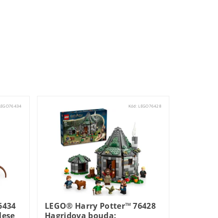
LEGO76434
Kód:
LEGO76428
6434
LEGO® Harry Potter™ 76428
lese
Hagridova bouda: