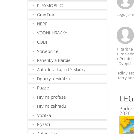
PLAYMOBIL®
GraviTrax
Lego je m
NERF
VODNÍ HRAČKY
COBI
+ Raritné 
Stavebnice
+ Posledn
+ Prijateľ
Panenky a Barbie
- Dvojná
Auta, letadla, lodě, vláčky
Jediný se
Harry pot
Figurky a zvířátka
Puzzle
LEG
Hry na profese
Hry na zahradu
Podíve
2026.
Vozítka
Plyšáci
Autodráhy