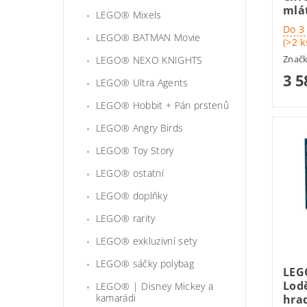
mlá
LEGO® Mixels
Do 3
LEGO® BATMAN Movie
(>2 k
Znač
LEGO® NEXO KNIGHTS
3 5
LEGO® Ultra Agents
LEGO® Hobbit + Pán prstenů
LEGO® Angry Birds
LEGO® Toy Story
LEGO® ostatní
LEGO® doplňky
LEGO® rarity
LEGO® exkluzivní sety
LEGO® sáčky polybag
LEG
Lod
LEGO® | Disney Mickey a
kamarádi
hra