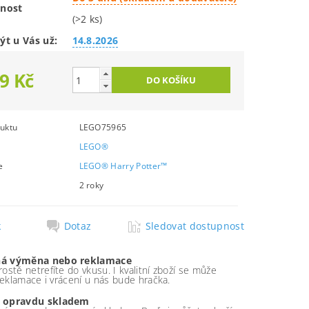
nost
(>2 ks)
ýt u Vás už:
14.8.2026
9 Kč
uktu
LEGO75965
LEGO®
e
LEGO® Harry Potter™
2 roky
k
Dotaz
Sledovat dostupnost
á výměna nebo reklamace
ostě netrefíte do vkusu. I kvalitní zboží se může
 reklamace i vrácení u nás bude hračka.
 opravdu skladem