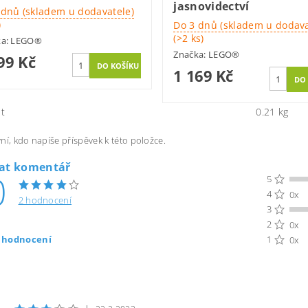
jasnovidectví
 dnů (skladem u dodavatele)
)
Do 3 dnů (skladem u dodava
(>2 ks)
ka:
LEGO®
Značka:
LEGO®
99 Kč
1 169 Kč
t
0.21 kg
ní, kdo napíše příspěvek k této položce.
dat komentář
0
5
4
0x
2 hodnocení
3
2
0x
t hodnocení
1
0x