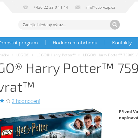
+420 22 22 0 11 44
info@capi-cap.cz
ěrnostní program
Hodnocení obchodu
Kontakty
račky
LEGO®
LEGO® Harry Potter™
LEGO® Harry Potter™ 75965 V
GO® Harry Potter™ 75
vrat™
2 hodnocení
Přiveď Vo
napínavá