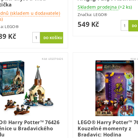
tička
Skladem prodejna
(>2 ks)
 dnů (skladem u dodavatele)
Značka:
LEGO®
s)
549 Kč
ka:
LEGO®
89 Kč
Kód:
LEGO76426
Kód:
O® Harry Potter™ 76426
LEGO® Harry Potter™ 7
ěnice u Bradavického
Kouzelné momenty z
du
Bradavic: Hodina