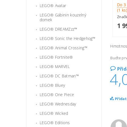
Do 3
LEGO® Avatar
(1 ks
LEGO® Gábinin kouzelný
Znač
domek
1 9
LEGO® DREAMZzz™
LEGO® Sonic the Hedgehog™
Hmotnos
LEGO® Animal Crossing™
LEGO® Fortnite®
Buďte prv
LEGO® MARVEL
Při
4,
LEGO® DC Batman™
LEGO® Bluey
LEGO® One Piece
Přida
LEGO® Wednesday
LEGO® Wicked
LEGO® Editions