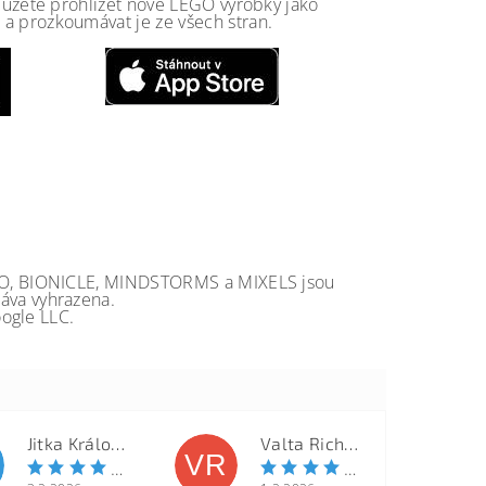
 můžete prohlížet nové LEGO výrobky jako
a prozkoumávat je ze všech stran.
GO, BIONICLE, MINDSTORMS a MIXELS jsou
va vyhrazena.
ogle LLC.
Jitka Královcová
Valta Richard
VR