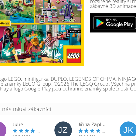
rozšířené reality si
zábavné 3D animace 
ogo LEGO, minifigurka, DUPLO, LEGENDS OF CHIMA, NINJA
é známky LEGO Group. ©2026 The LEGO Group. Všechna prá
Play a logo Google Play jsou ochranné známky společnosti Go
Julie
Jiřina Zapletalová
JZ
JK