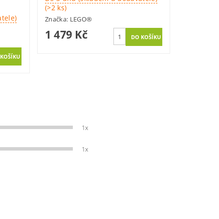
(>2 ks)
tele)
Značka:
LEGO®
1 479 Kč
1x
1x