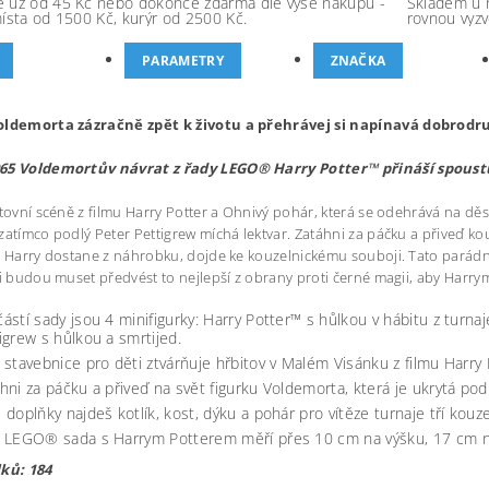
 už od 45 Kč nebo dokonce zdarma dle výše nákupu -
Skladem u 
místa od 1500 Kč, kurýr od 2500 Kč.
rovnou vyzv
PARAMETRY
ZNAČKA
oldemorta zázračně zpět k životu a přehrávej si napínavá dobrodr
65 Voldemortův návrat z řady LEGO® Harry Potter™ přináší spoustu
ltovní scéně z filmu Harry Potter a Ohnivý pohár, která se odehrává na 
zatímco podlý Peter Pettigrew míchá lektvar. Zatáhni za páčku a přiveď ko
e Harry dostane z náhrobku, dojde ke kouzelnickému souboji. Tato parádní
ti budou muset předvést to nejlepší z obrany proti černé magii, aby Harr
ástí sady jsou 4 minifigurky: Harry Potter™ s hůlkou v hábitu z turna
igrew s hůlkou a smrtijed.
 stavebnice pro děti ztvárňuje hřbitov v Malém Visánku z filmu Harry
hni za páčku a přiveď na svět figurku Voldemorta, která je ukrytá po
 doplňky najdeš kotlík, kost, dýku a pohár pro vítěze turnaje tří kouze
 LEGO® sada s Harrym Potterem měří přes 10 cm na výšku, 17 cm na
lků: 184