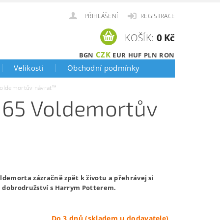
PŘIHLÁŠENÍ
REGISTRACE
KOŠÍK:
0 Kč
CZK
BGN
EUR
HUF
PLN
RON
Velikosti
Obchodní podmínky
oldemortův návrat™
965 Voldemortův
ldemorta zázračně zpět k životu a přehrávej si
 dobrodružství s Harrym Potterem.
Do 3 dnů (skladem u dodavatele)