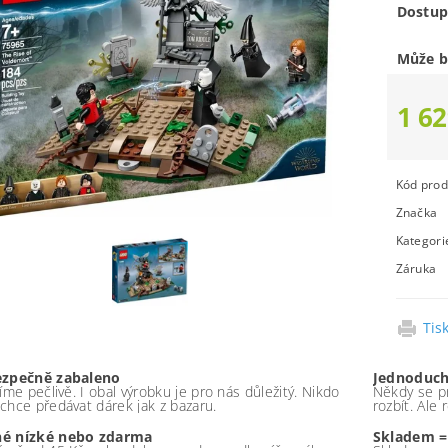
Dostup
Může b
1 62
Kód prod
Značka
Kategori
Záruka
Tis
ezpečně zabaleno
Jednoduch
íme pečlivě. I obal výrobku je pro nás důležitý. Nikdo
Někdy se pr
chce předávat dárek jak z bazaru.
rozbít. Ale
é nízké nebo zdarma
Skladem =