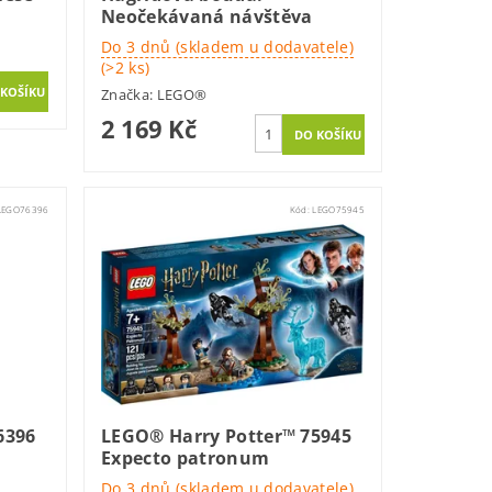
Neočekávaná návštěva
Do 3 dnů (skladem u dodavatele)
(>2 ks)
Značka:
LEGO®
2 169 Kč
LEGO76396
Kód:
LEGO75945
6396
LEGO® Harry Potter™ 75945
Expecto patronum
Do 3 dnů (skladem u dodavatele)