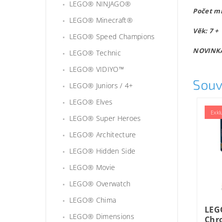
LEGO® NINJAGO®
Počet mi
LEGO® Minecraft®
Věk: 7 +
LEGO® Speed Champions
NOVINKA
LEGO® Technic
LEGO® VIDIYO™
Souv
LEGO® Juniors / 4+
LEGO® Elves
Exkl
LEGO® Super Heroes
LEGO® Architecture
LEGO® Hidden Side
LEGO® Movie
LEGO® Overwatch
LEGO® Chima
LEG
LEGO® Dimensions
Chro