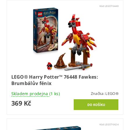
Kód:
LEGO76448
LEGO® Harry Potter™ 76448 Fawkes:
Brumbálův fénix
Skladem prodejna
(1 ks)
Značka:
LEGO®
369 Kč
Kód:
LEGO76424