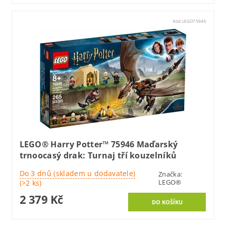
Kód:
LEGO75946
LEGO® Harry Potter™ 75946 Maďarský
trnoocasý drak: Turnaj tří kouzelníků
Do 3 dnů (skladem u dodavatele)
Značka:
LEGO®
(>2 ks)
2 379 Kč