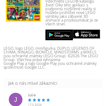
Vdechněte LEGO® katalogu
život! Díky této aplikaci s
podporou rozšířené reality si
můžete prohlížet nové LEGO
výrobky jako zábavné 3D
animace a prozkoumávat je ze
všech stran.
LEGO, logo LEGO, minifigurka, DUPLO, LEGENDS OF
CHIMA, NINJAGO, BIONICLE, MINDSTORMS a MIXELS
jsou ochranné známky LEGO Group. ©2026 The LEGO
Group. Všechna práva vyhrazena.
Google Play a logo Google Play jsou ochranné známky
společnosti Google LLC.
Julie
J
17.5.2026