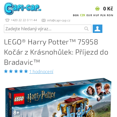
0 Kč
CZK
BGN
EUR
HUF
PLN
RON
+420 22 22 0 11 44
info@capi-cap.cz
LEGO® Harry Potter™ 75958
Kočár z Krásnohůlek: Příjezd do
Bradavic™
1 hodnocení