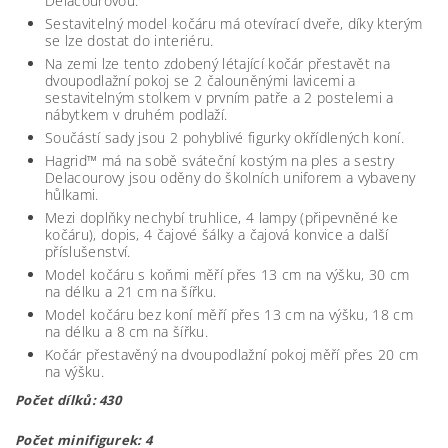
Delacourovou.
Sestavitelný model kočáru má otevírací dveře, díky kterým
se lze dostat do interiéru.
Na zemi lze tento zdobený létající kočár přestavět na
dvoupodlažní pokoj se 2 čalouněnými lavicemi a
sestavitelným stolkem v prvním patře a 2 postelemi a
nábytkem v druhém podlaží.
Součástí sady jsou 2 pohyblivé figurky okřídlených koní.
Hagrid™ má na sobě sváteční kostým na ples a sestry
Delacourovy jsou oděny do školních uniforem a vybaveny
hůlkami.
Mezi doplňky nechybí truhlice, 4 lampy (připevněné ke
kočáru), dopis, 4 čajové šálky a čajová konvice a další
příslušenství.
Model kočáru s koňmi měří přes 13 cm na výšku, 30 cm
na délku a 21 cm na šířku.
Model kočáru bez koní měří přes 13 cm na výšku, 18 cm
na délku a 8 cm na šířku.
Kočár přestavěný na dvoupodlažní pokoj měří přes 20 cm
na výšku.
Počet dílků: 430
Počet minifigurek: 4