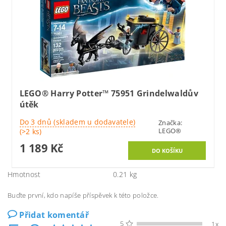
LEGO® Harry Potter™ 75951 Grindelwaldův
útěk
Do 3 dnů (skladem u dodavatele)
Značka:
LEGO®
(>2 ks)
1 189 Kč
Hmotnost
0.21 kg
Buďte první, kdo napíše příspěvek k této položce.
Přidat komentář
5
1x