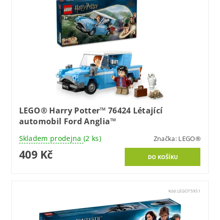
LEGO® Harry Potter™ 76424 Létající
automobil Ford Anglia™
Skladem prodejna
(2 ks)
Značka:
LEGO®
409 Kč
Kód:
LEGO75951