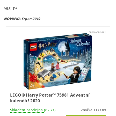
Věk: 8 +
NOVINKA Srpen 2019
Kód:
LEGO75981
LEGO® Harry Potter™ 75981 Adventní
kalendář 2020
Skladem prodejna
(>2 ks)
Značka:
LEGO®