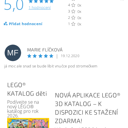
5,0
4
0x
1 hodnocení
3
0x
2
0x
Přidat hodnocení
1
0x
MARIE FLÍČKOVÁ
MF
|
19.12.2020
já moc ale snad se bude líbit vnučce pod stromečkem
LEGO®
KATALOG děti
NOVÁ APLIKACE LEGO®
Podívejte se na
3D KATALOG – K
nový LEGO®
katalog pro rok
DISPOZICI KE STAŽENÍ
2026.
ZDARMA!