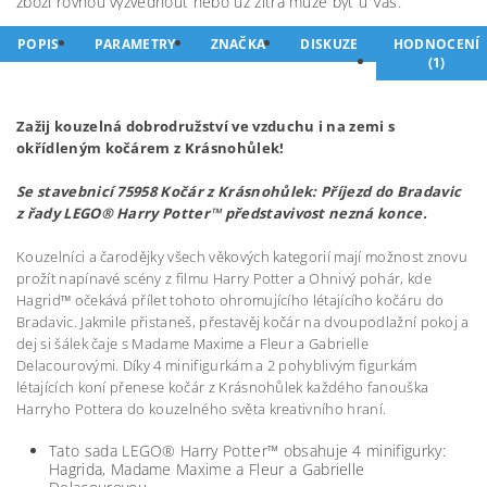
zboží rovnou vyzvednout nebo už zítra může být u Vás.
POPIS
PARAMETRY
ZNAČKA
DISKUZE
HODNOCENÍ
(1)
Zažij kouzelná dobrodružství ve vzduchu i na zemi s
okřídleným kočárem z Krásnohůlek!
Se stavebnicí 75958 Kočár z Krásnohůlek: Příjezd do Bradavic
z řady LEGO® Harry Potter™ představivost nezná konce.
Kouzelníci a čarodějky všech věkových kategorií mají možnost znovu
prožít napínavé scény z filmu Harry Potter a Ohnivý pohár, kde
Hagrid™ očekává přílet tohoto ohromujícího létajícího kočáru do
Bradavic. Jakmile přistaneš, přestavěj kočár na dvoupodlažní pokoj a
dej si šálek čaje s Madame Maxime a Fleur a Gabrielle
Delacourovými. Díky 4 minifigurkám a 2 pohyblivým figurkám
létajících koní přenese kočár z Krásnohůlek každého fanouška
Harryho Pottera do kouzelného světa kreativního hraní.
Tato sada LEGO® Harry Potter™ obsahuje 4 minifigurky:
Hagrida, Madame Maxime a Fleur a Gabrielle