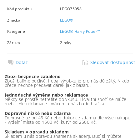
Kód produktu
LEGO75958
Značka
LEGO®
Kategorie
LEGO® Harry Potter™
Záruka
2 roky
Dotaz
Sledovat dostupnost
Zboží bezpečně zabaleno
Zboží balíme pečlivě. I obal výrobku je pro nás důležitý. Nikdo
přece nechce předávat dárek jak z bazaru.
Jednoduchá výměna nebo reklamace
Někdy se prostě netrefíte do vkusu. I kvalitní zboží se může
rozbít. Ale reklamace i vrácení u nás bude hračka.
Dopravné nízké nebo zdarma
Dopravné už od 45 Kč nebo dokonce zdarma dle výše nákupu
- výdejní místa od 1500 Kč, kurýr od 2500 Kč.
Skladem = opravdu skladem
Skladem u nás opravdu znamená skladem. Buď si můžete