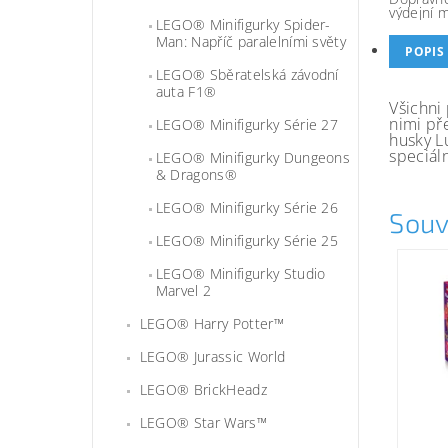
výdejní 
LEGO® Minifigurky Spider-
Man: Napříč paralelními světy
POPIS
LEGO® Sběratelská závodní
auta F1®
Všichni
nimi př
LEGO® Minifigurky Série 27
husky L
speciáln
LEGO® Minifigurky Dungeons
& Dragons®
LEGO® Minifigurky Série 26
Souv
LEGO® Minifigurky Série 25
LEGO® Minifigurky Studio
Marvel 2
LEGO® Harry Potter™
LEGO® Jurassic World
LEGO® BrickHeadz
LEGO® Star Wars™