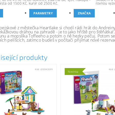
místa od 1500 Kč, kurýr od 2500 Kč.
rovnou vyzv
PARAMETRY
ZNAČKA
 pejskové z městečka Heartlake si chodí rádi hrát do Andreiny 
ekážkovou dráhou na zahradě - je to jako hřiště pro štěňátka!
unu a mopslíka Toffeeho a potom o ně hezky pečuj. Potom se 
ích pelíšcích, zatímco budeš v počítači přijímat nové rezerva
isející produkty
Kód:
LEGO42699
Kód:
Novinka