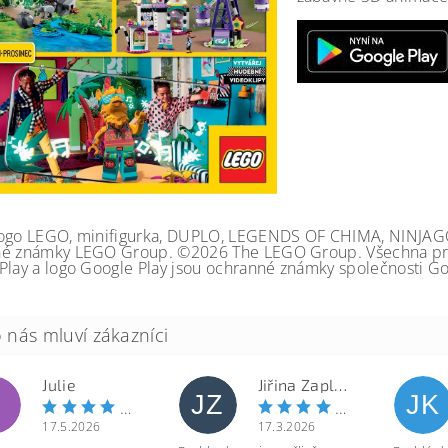
ogo LEGO, minifigurka, DUPLO, LEGENDS OF CHIMA, NINJA
é známky LEGO Group. ©2026 The LEGO Group. Všechna prá
Play a logo Google Play jsou ochranné známky společnosti Go
Julie
Jiřina Zapletalová
JZ
JK
17.5.2026
17.3.2026