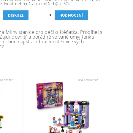
ednout nebo už zítra může být u Vás.
DISKUZE
HODNOCENÍ
a Miiny stanice pro péči o štěňátka. Probíhej s
 Zajdi dovnitř a pořádně ve vaně umyj fenku
mohou najíst a odpočinout si ve svých
ce.
LEGO30722
Kód:
LEGO42685