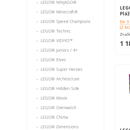
LEGO® NINJAGO®
LEG
LEGO® Minecraft®
Pláž
LEGO® Speed Champions
Do 3
(2 ks
LEGO® Technic
Znač
LEGO® VIDIYO™
1 1
LEGO® Juniors / 4+
LEGO® Elves
LEGO® Super Heroes
LEGO® Architecture
LEGO® Hidden Side
LEGO® Movie
LEGO® Overwatch
LEGO® Chima
LEGO® Dimensions