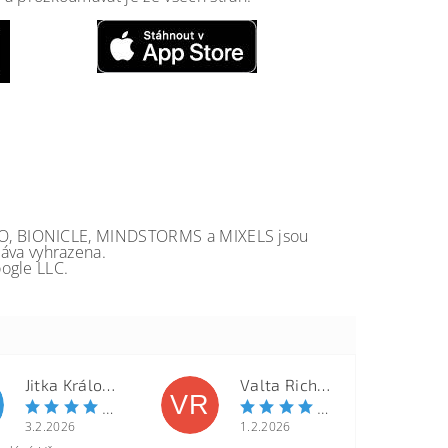
GO, BIONICLE, MINDSTORMS a MIXELS jsou
va vyhrazena.
ogle LLC.
Jitka Královcová
Valta Richard
VR
3.2.2026
1.2.2026