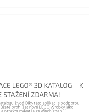
ACE LEGO® 3D KATALOG – K
KE STAŽENÍ ZDARMA!
alogu život! Díky této aplikaci s podporou
 můžete prohlížet nové LEGO výrobky jako
a prozkoumávat je ze všech stran.