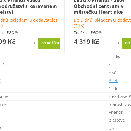
O® Friends 42663
LEGO® Friends 42604
rodružství s karavanem
Obchodní centrum v
elství
městečku Heartlake
 dnů (skladem u dodavatele)
Do 3 dnů (skladem u dodava
s)
(2 ks)
ka:
LEGO®
Značka:
LEGO®
99 Kč
4 319 Kč
t
0.5 kg
ie?
ne
dívčí
)
6 let
12 let
name
Heartlake 
name
Starostlivo
Friends
plastové
o
CN