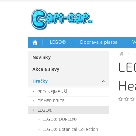
LEGO®
Doprava a platba
V
H
Novinky
LE
Akce a slevy
He
Hračky
PRO NEJMENŠÍ
FISHER PRICE
LEGO®
LEGO® DUPLO®
LEGO® Botanical Collection