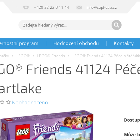
+420 22 22 0 11 44
info@capi-cap.cz
ěrnostní program
Hodnocení obchodu
Kontakty
račky
LEGO®
LEGO® Friends
LEGO® Friends 41124 Péče o štěňátk
GO® Friends 41124 Péče
artlake
Neohodnoceno
Dostup
Může b