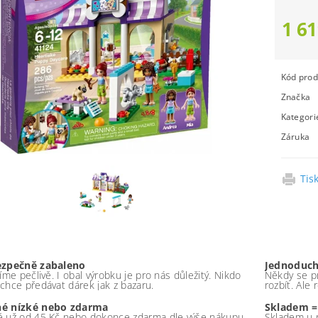
1 61
Kód prod
Značka
Kategori
Záruka
Tis
ezpečně zabaleno
Jednoduch
íme pečlivě. I obal výrobku je pro nás důležitý. Nikdo
Někdy se pr
chce předávat dárek jak z bazaru.
rozbít. Ale
é nízké nebo zdarma
Skladem =
 už od 45 Kč nebo dokonce zdarma dle výše nákupu -
Skladem u 