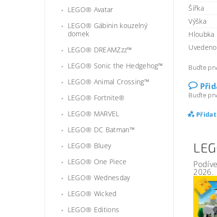
Šířka
LEGO® Avatar
Výška
LEGO® Gábinin kouzelný
domek
Hloubka
Uvedeno 
LEGO® DREAMZzz™
LEGO® Sonic the Hedgehog™
Buďte prv
LEGO® Animal Crossing™
Při
Buďte prv
LEGO® Fortnite®
LEGO® MARVEL
Přida
LEGO® DC Batman™
LEG
LEGO® Bluey
LEGO® One Piece
Podíve
2026.
LEGO® Wednesday
LEGO® Wicked
LEGO® Editions