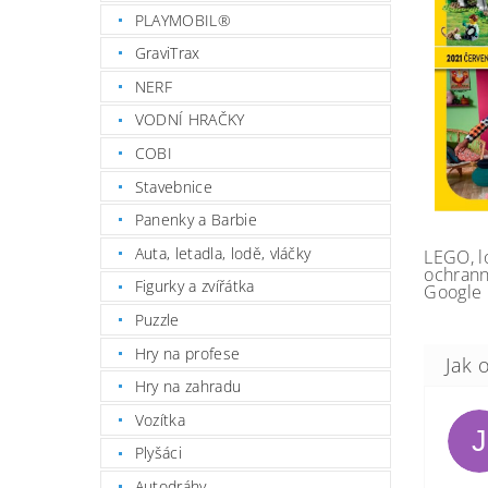
PLAYMOBIL®
GraviTrax
NERF
VODNÍ HRAČKY
COBI
Stavebnice
Panenky a Barbie
Auta, letadla, lodě, vláčky
LEGO, l
ochrann
Figurky a zvířátka
Google 
Puzzle
Hry na profese
Hry na zahradu
Vozítka
J
Plyšáci
Autodráhy