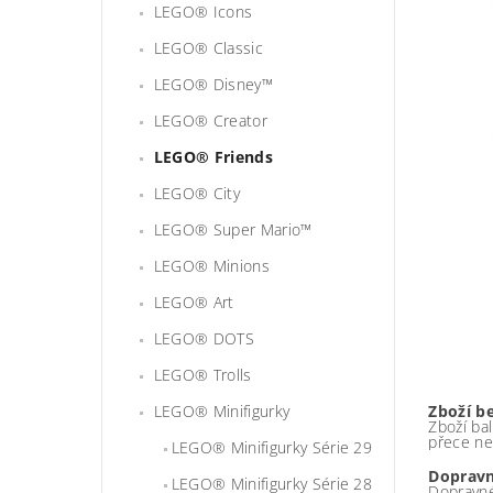
LEGO® Icons
LEGO® Classic
LEGO® Disney™
LEGO® Creator
LEGO® Friends
LEGO® City
LEGO® Super Mario™
LEGO® Minions
LEGO® Art
LEGO® DOTS
LEGO® Trolls
LEGO® Minifigurky
Zboží b
Zboží bal
přece ne
LEGO® Minifigurky Série 29
Dopravn
LEGO® Minifigurky Série 28
Dopravné