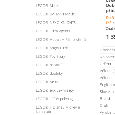
LEG
Dob
LEGO® Mixels
přát
LEGO® BATMAN Movie
Do 3
(>2 k
LEGO® NEXO KNIGHTS
Znač
LEGO® Ultra Agents
1 3
LEGO® Hobbit + Pán prstenů
LEGO® Angry Birds
Hmotnos
LEGO® Toy Story
Na bater
Určení
LEGO® ostatní
Věk od (?
LEGO® doplňky
Věk do
LEGO® rarity
English 
LEGO® exkluzivní sety
Slovak 
Brand
LEGO® sáčky polybag
Druh
LEGO® | Disney Mickey a
kamarádi
Vyroben