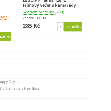
LEGO® Friends 42642
Filmový večer s kamarády
Skladem prodejna
(2 ks)
tele)
Značka:
LEGO®
285 Kč
Puppy Daycare
sť o šteniatka v Heartlake