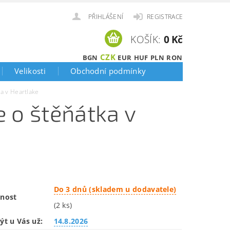
PŘIHLÁŠENÍ
REGISTRACE
KOŠÍK:
0 Kč
CZK
BGN
EUR
HUF
PLN
RON
Velikosti
Obchodní podmínky
a v Heartlake
 o štěňátka v
Do 3 dnů (skladem u dodavatele)
nost
(2 ks)
ýt u Vás už:
14.8.2026