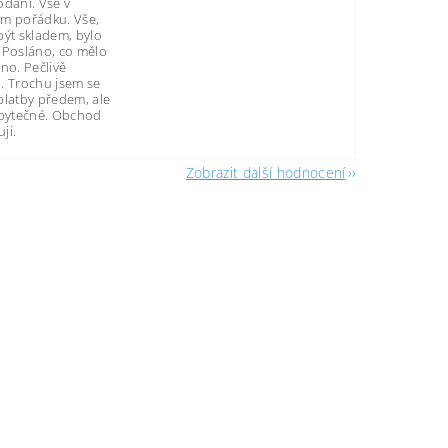
odání. Vše v
m pořádku. Vše,
být skladem, bylo
 Posláno, co mělo
no. Pečlivě
. Trochu jsem se
platby předem, ale
zbytečné. Obchod
ji.
Zobrazit další hodnocení