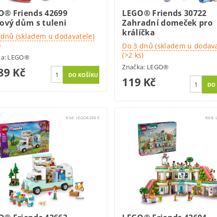
O® Friends 42699
LEGO® Friends 30722
ový dům s tuleni
Zahradní domeček pro
králíčka
 dnů (skladem u dodavatele)
)
Do 3 dnů (skladem u dodava
(>2 ks)
ka:
LEGO®
Značka:
LEGO®
89 Kč
119 Kč
Kód:
LEGO42663
Kód: