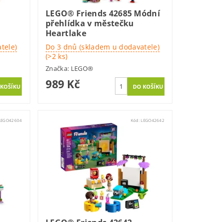
LEGO® Friends 42685 Módní
přehlídka v městečku
Heartlake
tele)
Do 3 dnů (skladem u dodavatele)
(>2 ks)
Značka:
LEGO®
989 Kč
LEGO42604
Kód:
LEGO42642