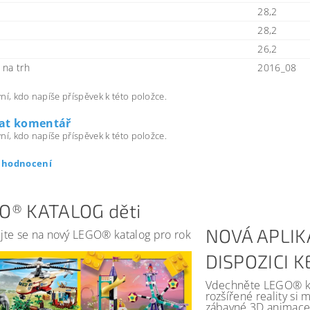
28,2
28,2
26,2
na trh
2016_08
ní, kdo napíše příspěvek k této položce.
dat komentář
ní, kdo napíše příspěvek k této položce.
t hodnocení
O® KATALOG děti
NOVÁ APLIK
jte se na nový LEGO® katalog pro rok
DISPOZICI 
Vdechněte LEGO® kat
rozšířené reality si
zábavné 3D animace 