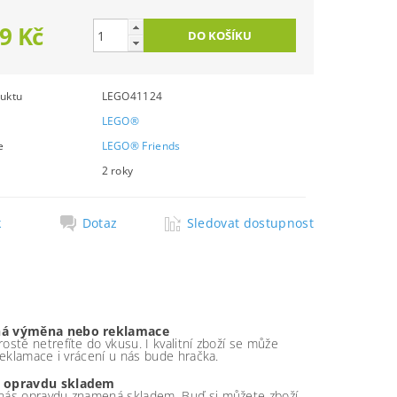
9 Kč
uktu
LEGO41124
LEGO®
e
LEGO® Friends
2 roky
k
Dotaz
Sledovat dostupnost
á výměna nebo reklamace
ostě netrefíte do vkusu. I kvalitní zboží se může
 reklamace i vrácení u nás bude hračka.
 opravdu skladem
nás opravdu znamená skladem. Buď si můžete zboží