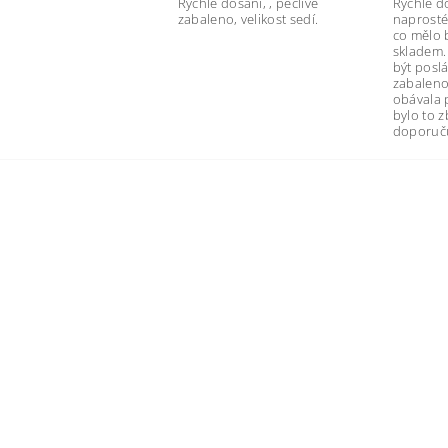
Rychle dosani, , pečlivě
Rychlé d
zabaleno, velikost sedí.
naprosté
co mělo 
skladem.
být poslá
zabaleno
obávala 
bylo to 
doporuču