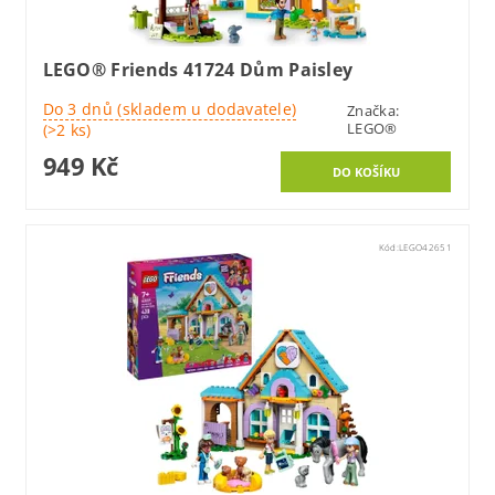
LEGO® Friends 41724 Dům Paisley
Do 3 dnů (skladem u dodavatele)
Značka:
LEGO®
(>2 ks)
949 Kč
Kód:
LEGO42651