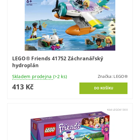
LEGO® Friends 41752 Záchranářský
hydroplán
Skladem prodejna
(>2 ks)
Značka:
LEGO®
413 Kč
Kód:
LEGO41300