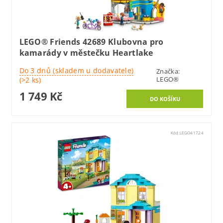
LEGO® Friends 42689 Klubovna pro
kamarády v městečku Heartlake
Do 3 dnů (skladem u dodavatele)
Značka:
LEGO®
(>2 ks)
1 749 Kč
Kód:
LEGO41724