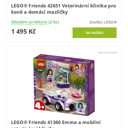
LEGO® Friends 42651 Veterinární klinika pro
koně a domácí mazlíčky
Skladem prodejna
(2 ks)
Značka:
LEGO®
1 495 Kč
Kód:
LEGO41360
LEGO® Friends 41360 Emma a mobilní