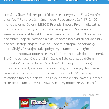
POPIS
PARAMETRY
VIDEO
ZNAČKA
DISKUZE
H
Hledáte zábavný dárek pro děti od 6 let, kterým záleží na životním
prostředí? Pak pro vás máme model Popelářský vůz (41712)! Děti
mohou s kamarádkami LEGO® Friends Emou a River hlídkovat na
pláži, sbírat odpadky a chránit divokou přírodu. Stavebnice
zaměřená na problematiku zpracování odpadu nabízí 3 popelnice
pro třídění papíru, potravin a skla. Zároveň nechybí super doplňky
pro realističtější dojem, jako jsou lopata a drapák na odpadky.
Popelářský vůz zaujme také pohyblivým ramenem, kterým děti
mohou uchopovat popelnice a vyklápět jejich obsah do kontejnerů.
Stavění obohacené o digitální nástroje Tato cool sada dětem
umožní zažít stavitelský úspěch. Součástí je nejen podrobný
obrázkový návod, ale také interaktivní digitální pokyny. Instrukce
jsou k dispozici v bezplatné aplikaci s návody LEGO pro chytré
telefony a tablety a nabízejí intuitivní nástroje přibližování a otáčení,
které dětem umožní vizualizovat si hotový model ze všech úhlů.
Kód:
LEGO41752