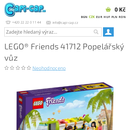
0 Kč
CZK
BGN
EUR
HUF
PLN
RON
+420 22 22 0 11 44
info@capi-cap.cz
LEGO® Friends 41712 Popelářský
vůz
Neohodnoceno