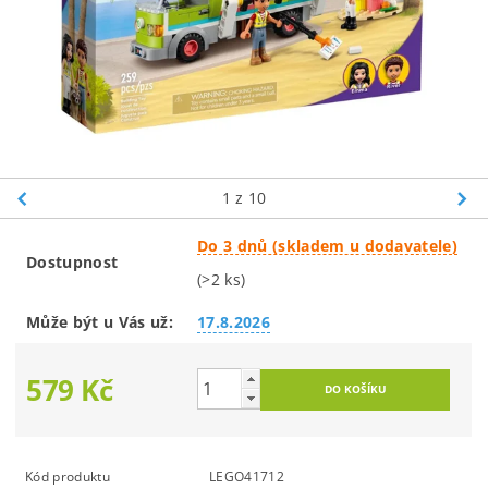
1
z 10
Do 3 dnů (skladem u dodavatele)
Dostupnost
(>2 ks)
Může být u Vás už:
17.8.2026
579 Kč
Kód produktu
LEGO41712