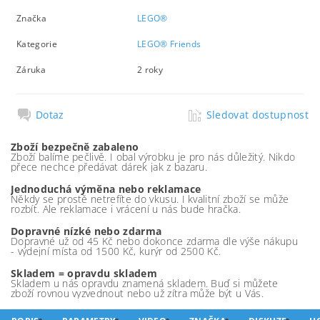
Značka
LEGO®
Kategorie
LEGO® Friends
Záruka
2 roky
Dotaz
Sledovat dostupnost
Zboží bezpečně zabaleno
Zboží balíme pečlivě. I obal výrobku je pro nás důležitý. Nikdo
přece nechce předávat dárek jak z bazaru.
Jednoduchá výměna nebo reklamace
Někdy se prostě netrefíte do vkusu. I kvalitní zboží se může
rozbít. Ale reklamace i vrácení u nás bude hračka.
Dopravné nízké nebo zdarma
Dopravné už od 45 Kč nebo dokonce zdarma dle výše nákupu
- výdejní místa od 1500 Kč, kurýr od 2500 Kč.
Skladem = opravdu skladem
Skladem u nás opravdu znamená skladem. Buď si můžete
zboží rovnou vyzvednout nebo už zítra může být u Vás.