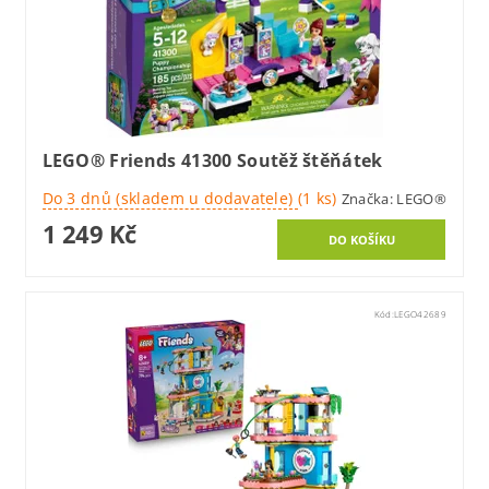
LEGO® Friends 41300 Soutěž štěňátek
Do 3 dnů (skladem u dodavatele)
(1 ks)
Značka:
LEGO®
1 249 Kč
Kód:
LEGO42689