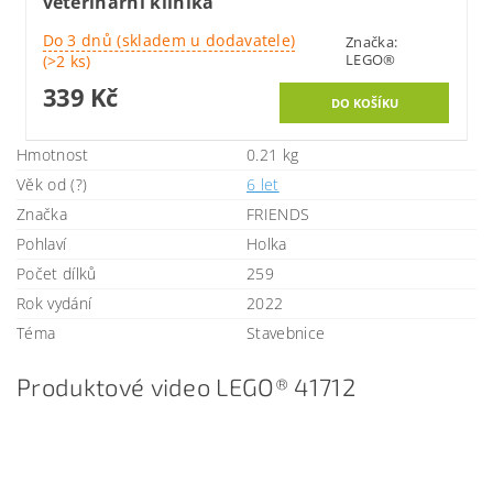
veterinární klinika
Do 3 dnů (skladem u dodavatele)
Značka:
LEGO®
(>2 ks)
339 Kč
Hmotnost
0.21 kg
Věk od (?)
6 let
Značka
FRIENDS
Pohlaví
Holka
Počet dílků
259
Rok vydání
2022
Téma
Stavebnice
Produktové video LEGO® 41712