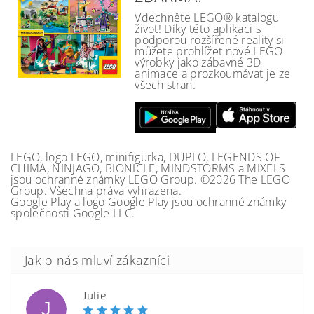
Vdechněte LEGO® katalogu
život! Díky této aplikaci s
podporou rozšířené reality si
můžete prohlížet nové LEGO
výrobky jako zábavné 3D
animace a prozkoumávat je ze
všech stran.
LEGO, logo LEGO, minifigurka, DUPLO, LEGENDS OF
CHIMA, NINJAGO, BIONICLE, MINDSTORMS a MIXELS
jsou ochranné známky LEGO Group. ©2026 The LEGO
Group. Všechna práva vyhrazena.
Google Play a logo Google Play jsou ochranné známky
společnosti Google LLC.
Julie
J