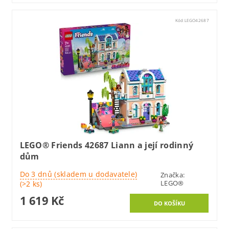
Kód:
LEGO42687
LEGO® Friends 42687 Liann a její rodinný
dům
Do 3 dnů (skladem u dodavatele)
Značka:
LEGO®
(>2 ks)
1 619 Kč