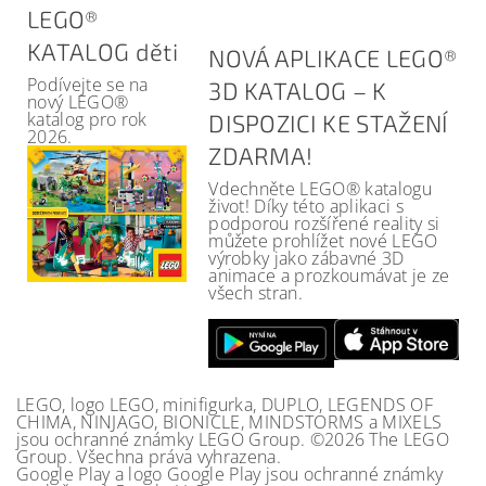
LEGO®
KATALOG děti
NOVÁ APLIKACE LEGO®
Podívejte se na
3D KATALOG – K
nový LEGO®
katalog pro rok
DISPOZICI KE STAŽENÍ
2026.
ZDARMA!
Vdechněte LEGO® katalogu
život! Díky této aplikaci s
podporou rozšířené reality si
můžete prohlížet nové LEGO
výrobky jako zábavné 3D
animace a prozkoumávat je ze
všech stran.
LEGO, logo LEGO, minifigurka, DUPLO, LEGENDS OF
CHIMA, NINJAGO, BIONICLE, MINDSTORMS a MIXELS
jsou ochranné známky LEGO Group. ©2026 The LEGO
Group. Všechna práva vyhrazena.
Google Play a logo Google Play jsou ochranné známky