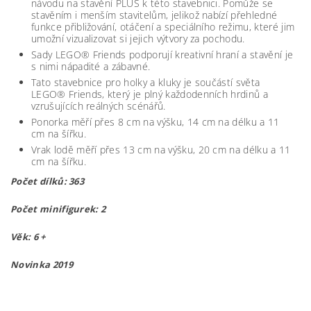
návodu na stavění PLUS k této stavebnici. Pomůže se
stavěním i menším stavitelům, jelikož nabízí přehledné
funkce přibližování, otáčení a speciálního režimu, které jim
umožní vizualizovat si jejich výtvory za pochodu.
Sady LEGO® Friends podporují kreativní hraní a stavění je
s nimi nápadité a zábavné.
Tato stavebnice pro holky a kluky je součástí světa
LEGO® Friends, který je plný každodenních hrdinů a
vzrušujících reálných scénářů.
Ponorka měří přes 8 cm na výšku, 14 cm na délku a 11
cm na šířku.
Vrak lodě měří přes 13 cm na výšku, 20 cm na délku a 11
cm na šířku.
Počet dílků: 363
Počet minifigurek: 2
Věk: 6 +
Novinka 2019
lego41378