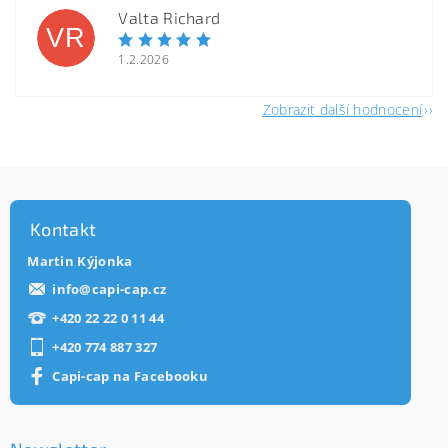
Valta Richard
VR
1.2.2026
Zobrazit další hodnocení
Kontakt
Martin Kýjonka
info
@
capi-cap.cz
+420 22 22 0 11 44
+420 774 887 327
Capi-cap na Facebooku