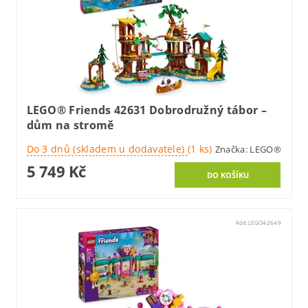
LEGO® Friends 42631 Dobrodružný tábor –
dům na stromě
Do 3 dnů (skladem u dodavatele)
(1 ks)
Značka:
LEGO®
5 749 Kč
Kód:
LEGO42649