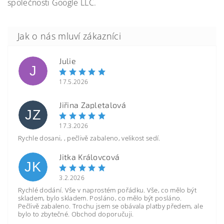
společnosti Google LLC.
Julie
J
17.5.2026
Jiřina Zapletalová
JZ
17.3.2026
Rychle dosani, , pečlivě zabaleno, velikost sedí.
Jitka Královcová
JK
3.2.2026
Rychlé dodání. Vše v naprostém pořádku. Vše, co mělo být
skladem, bylo skladem. Posláno, co mělo být posláno.
Pečlivě zabaleno. Trochu jsem se obávala platby předem, ale
bylo to zbytečné. Obchod doporučuji.