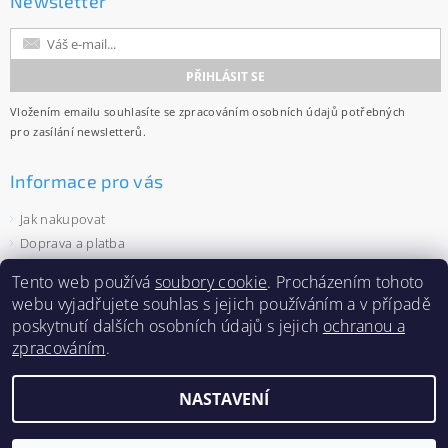
Newsletter
Vložením emailu souhlasíte se
zpracováním osobních údajů
potřebných
pro zasílání newsletterů.
Informace pro vás
Jak nakupovat
Doprava a platba
Obchodní podmínky
Tento web používá
soubory cookie
. Procházením tohoto
Ochrana osobních údajů
webu vyjadřujete souhlas s jejich používáním a v případě
Velkoobchod
poskytnutí dalších osobních údajů s jejich
ochranou a
Zásady používání souborů cookies
zpracováním
.
NASTAVENÍ
2026 ©
Capi-cap.cz
, všechna práva vyhrazena