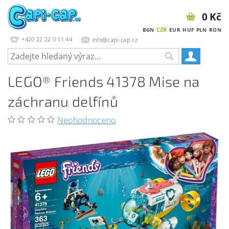
0 Kč
CZK
BGN
EUR
HUF
PLN
RON
+420 22 22 0 11 44
info@capi-cap.cz
LEGO® Friends 41378 Mise na
záchranu delfínů
Neohodnoceno