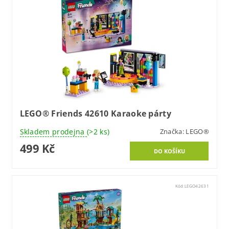
LEGO® Friends 42610 Karaoke párty
Skladem prodejna
(>2 ks)
Značka:
LEGO®
499 Kč
Kód:
LEGO42631