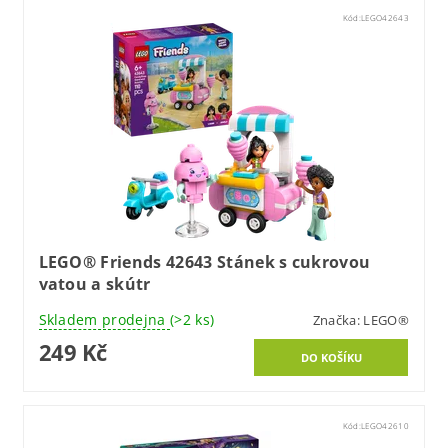
Kód:
LEGO42643
LEGO® Friends 42643 Stánek s cukrovou
vatou a skútr
Skladem prodejna
(>2 ks)
Značka:
LEGO®
249 Kč
Kód:
LEGO42610