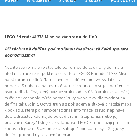
POPIS
PARAMETRY
ZNAČKA
DISKUZE
HODNOCENÍ
LEGO Friends 41378 Mise na záchranu delfínů
Při záchraně delfína pod mořskou hladinou tě čeká spousta
dobrodružství!
Nechte svého malého stavitele ponořit se do záchrany delfína a
hledání ztraceného pokladu se sadou LEGO® Friends 41378 Mise
na záchranu delfínů. Tato stavebnice dětem umožní vydat se v
ponorce Stephanie na podmořskou záchranou misi, jejímž cílem je
osvobodit delfína, který uvízl ve vraku lodi. Stěžeň vraku je sklápěcí,
takže ho Stephanie může pomocí ruky svého plavidla zvednout a
delfína tak uvolnit. Ukrytá truhla s pokladem a látková pirátská mapa
k pokladu, která po namočení odhalí informace, zaručí napínavé
dobrodružství. Kdo najde poklad první – Stephanie, nebo její
protivnice Kacey? Jisté je, že si fanoušci LEGO Friends užijí při hraní
spoustu legrace. Stavebnice obsahuje 2 minipanenky a 2 figurky
delfínu pro hodiny kreativního hraní.