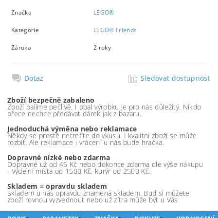
Značka
LEGO®
Kategorie
LEGO® Friends
Záruka
2 roky
Dotaz
Sledovat dostupnost
Zboží bezpečně zabaleno
Zboží balíme pečlivě. I obal výrobku je pro nás důležitý. Nikdo
přece nechce předávat dárek jak z bazaru.
Jednoduchá výměna nebo reklamace
Někdy se prostě netrefíte do vkusu. I kvalitní zboží se může
rozbít. Ale reklamace i vrácení u nás bude hračka.
Dopravné nízké nebo zdarma
Dopravné už od 45 Kč nebo dokonce zdarma dle výše nákupu
- výdejní místa od 1500 Kč, kurýr od 2500 Kč.
Skladem = opravdu skladem
Skladem u nás opravdu znamená skladem. Buď si můžete
zboží rovnou vyzvednout nebo už zítra může být u Vás.