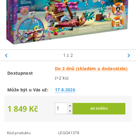
1
z 2
Do 3 dnů (skladem u dodavatele)
Dostupnost
(>2 ks)
Může být u Vás už:
17.8.2026
1 849 Kč
Kód produktu
LEGO41378