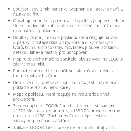
Součástí jsou 2 minipanenky: Stephanie a Kacey, a navíc 2
figurky delfínů.
Obsahuje ponorku s pozorovací kupolí s výklopným čelním
sklem, podvodní skútr, vrak lodi se sklápěcím stěžněm a
mini ostrov s pokladem.
Doplňky zahrnují mapu k pokladu, která reaguje na vodu,
2 paruky, 2 potápěčské přilby, korál a dílky mořských
tvorů, truhlu s drahokamy, míč, láhev, ploutve, stříkačku,
dětskou láhev a nástroj pro uchopování.
Inspirujte svého malého stavitele, aby se vydal na LEGO®
záchrannou misi.
Pomozte svému dítěti naučit se, jak pečovat o zvířata s
touto kreativní hračkou.
Děti si zamilují přehrávat honičku o to, jestli najde první
poklad Stephanie, nebo Kacey.
Mapa k pokladu, která reaguje na vodu, přidá prvek
překvapení.
Zkombinuj tuto LEGO® Friends stavebnici se sadami
41376 Mise na záchranu želv, 41380 Záchranné centrum
u majáku a 41381 Záchranný člun a užij si ještě více
zábavy při pomáhání zvířatům.
Aplikace LEGO® Life ti poskytne přístup k intuitivnímu