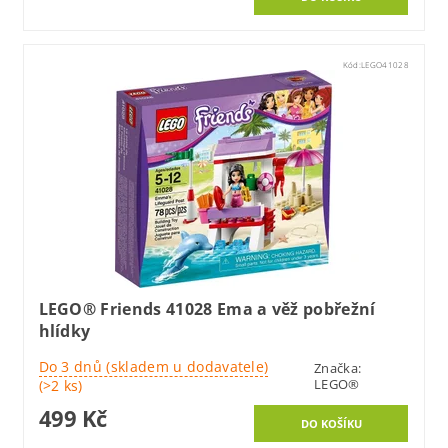
Kód:
LEGO41028
LEGO® Friends 41028 Ema a věž pobřežní
hlídky
Do 3 dnů (skladem u dodavatele)
Značka:
LEGO®
(>2 ks)
499 Kč