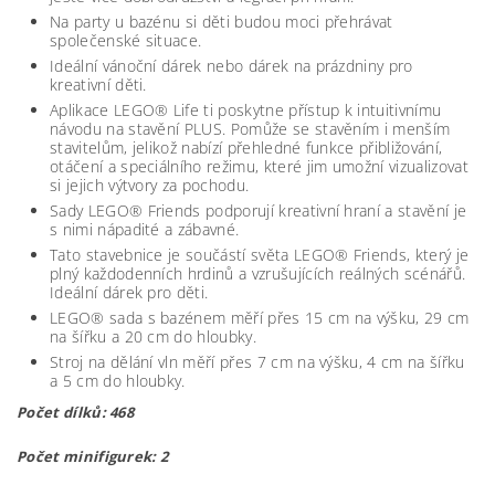
Na party u bazénu si děti budou moci přehrávat
společenské situace.
Ideální vánoční dárek nebo dárek na prázdniny pro
kreativní děti.
Aplikace LEGO® Life ti poskytne přístup k intuitivnímu
návodu na stavění PLUS. Pomůže se stavěním i menším
stavitelům, jelikož nabízí přehledné funkce přibližování,
otáčení a speciálního režimu, které jim umožní vizualizovat
si jejich výtvory za pochodu.
Sady LEGO® Friends podporují kreativní hraní a stavění je
s nimi nápadité a zábavné.
Tato stavebnice je součástí světa LEGO® Friends, který je
plný každodenních hrdinů a vzrušujících reálných scénářů.
Ideální dárek pro děti.
LEGO® sada s bazénem měří přes 15 cm na výšku, 29 cm
na šířku a 20 cm do hloubky.
Stroj na dělání vln měří přes 7 cm na výšku, 4 cm na šířku
a 5 cm do hloubky.
Počet dílků: 468
Počet minifigurek: 2