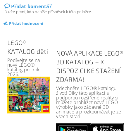
Přidat komentář
Buďte první, kdo napíše příspěvek k této položce.
Přidat hodnocení
LEGO®
KATALOG děti
NOVÁ APLIKACE LEGO®
Podívejte se na
3D KATALOG – K
nový LEGO®
katalog pro rok
DISPOZICI KE STAŽENÍ
2026.
ZDARMA!
Vdechněte LEGO® katalogu
život! Díky této aplikaci s
podporou rozšířené reality si
můžete prohlížet nové LEGO
výrobky jako zábavné 3D
animace a prozkoumávat je ze
všech stran.