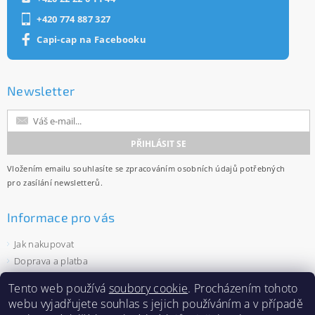
+420 774 887 327
Capi-cap na Facebooku
Newsletter
Vložením emailu souhlasíte se
zpracováním osobních údajů
potřebných
pro zasílání newsletterů.
Informace pro vás
Jak nakupovat
Doprava a platba
Obchodní podmínky
Tento web používá
soubory cookie
. Procházením tohoto
Ochrana osobních údajů
webu vyjadřujete souhlas s jejich používáním a v případě
Velkoobchod