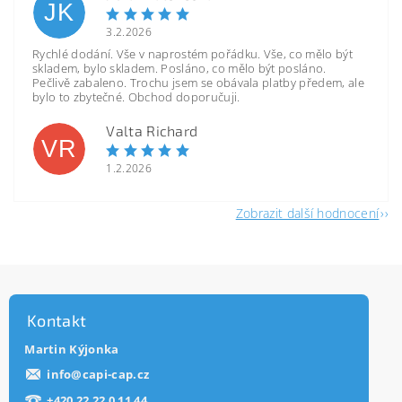
JK
3.2.2026
Rychlé dodání. Vše v naprostém pořádku. Vše, co mělo být
skladem, bylo skladem. Posláno, co mělo být posláno.
Pečlivě zabaleno. Trochu jsem se obávala platby předem, ale
bylo to zbytečné. Obchod doporučuji.
Valta Richard
VR
1.2.2026
Zobrazit další hodnocení
Kontakt
Martin Kýjonka
info
@
capi-cap.cz
+420 22 22 0 11 44