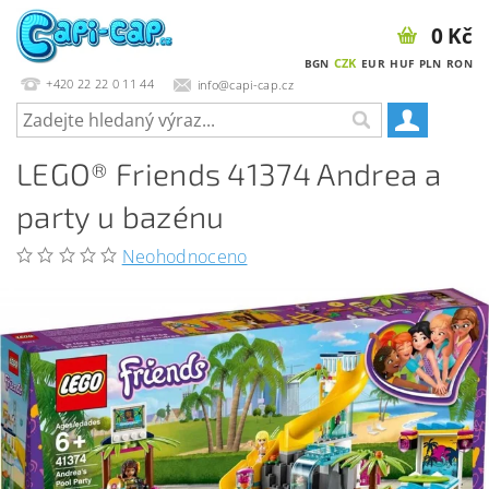
0 Kč
CZK
BGN
EUR
HUF
PLN
RON
+420 22 22 0 11 44
info@capi-cap.cz
LEGO® Friends 41374 Andrea a
party u bazénu
Neohodnoceno