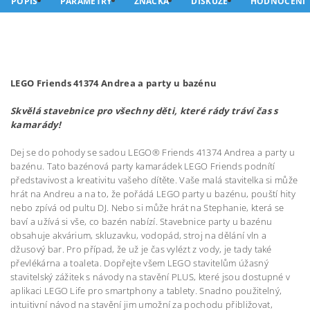
POPIS
PARAMETRY
ZNAČKA
DISKUZE
HODNOCENÍ
LEGO Friends 41374 Andrea a party u bazénu
Skvělá stavebnice pro všechny děti, které rády tráví čas s
kamarády!
Dej se do pohody se sadou LEGO® Friends 41374 Andrea a party u
bazénu. Tato bazénová party kamarádek LEGO Friends podnítí
představivost a kreativitu vašeho dítěte. Vaše malá stavitelka si může
hrát na Andreu a na to, že pořádá LEGO party u bazénu, pouští hity
nebo zpívá od pultu DJ. Nebo si může hrát na Stephanie, která se
baví a užívá si vše, co bazén nabízí. Stavebnice party u bazénu
obsahuje akvárium, skluzavku, vodopád, stroj na dělání vln a
džusový bar. Pro případ, že už je čas vylézt z vody, je tady také
převlékárna a toaleta. Dopřejte všem LEGO stavitelům úžasný
stavitelský zážitek s návody na stavění PLUS, které jsou dostupné v
aplikaci LEGO Life pro smartphony a tablety. Snadno použitelný,
intuitivní návod na stavění jim umožní za pochodu přibližovat,