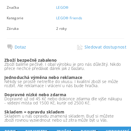
Značka
LEGO®
Kategorie
LEGO® Friends
Záruka
2 roky
Dotaz
Sledovat dostupnost
Zboží bezpečně zabaleno
Zboží balíme pečlivě. I obal výrobku je pro nás důležitý. Nikdo
přece nechce předávat dárek jak z bazaru.
Jednoduchá výměna nebo reklamace
Někdy se prostě netrefíte do vkusu. I kvalitní zboží se může
rozbít. Ale reklamace i vrácení u nás bude hračka.
Dopravné nízké nebo zdarma
Dopravné už od 45 Kč nebo dokonce zdarma dle výše nákupu
- výdejní místa od 1500 Kč, kurýr od 2500 Kč.
Skladem = opravdu skladem
Skladem u nás opravdu znamená skladem. Buď si můžete
zboží rovnou vyzvednout nebo už zítra může být u Vás.