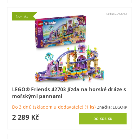
Kód:
LEGO42703
Novinka
LEGO® Friends 42703 Jízda na horské dráze s
mořskými pannami
Do 3 dnů (skladem u dodavatele)
(1 ks)
Značka:
LEGO®
2 289 Kč