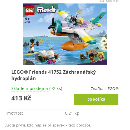
Kód:
LEGO41752
LEGO® Friends 41752 Záchranářský
hydroplán
Skladem prodejna
(>2 ks)
Značka:
LEGO®
413 Kč
Hmotnost
0.21 kg
Buďte první, kdo napíše příspěvek k této položce.