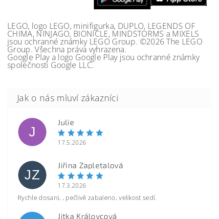
LEGO, logo LEGO, minifigurka, DUPLO, LEGENDS OF
CHIMA, NINJAGO, BIONICLE, MINDSTORMS a MIXELS
jsou ochranné známky LEGO Group. ©2026 The LEGO
Group. Všechna práva vyhrazena.
Google Play a logo Google Play jsou ochranné známky
společnosti Google LLC.
Julie
J
17.5.2026
Jiřina Zapletalová
JZ
17.3.2026
Rychle dosani, , pečlivě zabaleno, velikost sedí.
Jitka Královcová