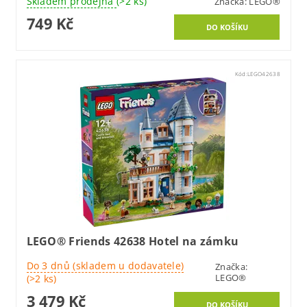
Skladem prodejna
(>2 ks)
Značka:
LEGO®
749 Kč
Kód:
LEGO42638
LEGO® Friends 42638 Hotel na zámku
Do 3 dnů (skladem u dodavatele)
Značka:
LEGO®
(>2 ks)
3 479 Kč