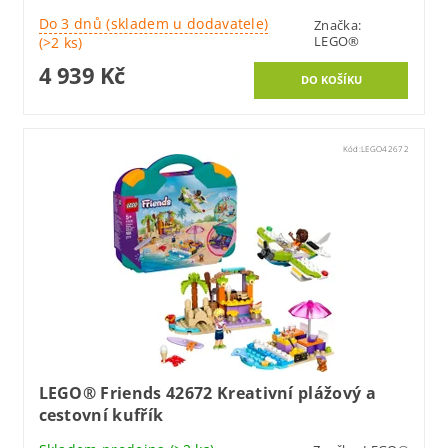
Do 3 dnů (skladem u dodavatele)
Značka:
LEGO®
(>2 ks)
4 939 Kč
Kód:
LEGO42672
LEGO® Friends 42672 Kreativní plážový a
cestovní kufřík