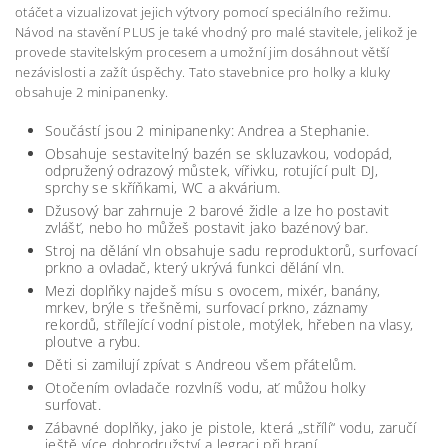
otáčet a vizualizovat jejich výtvory pomocí speciálního režimu.
Návod na stavění PLUS je také vhodný pro malé stavitele, jelikož je
provede stavitelským procesem a umožní jim dosáhnout větší
nezávislosti a zažít úspěchy. Tato stavebnice pro holky a kluky
obsahuje 2 minipanenky.
Součástí jsou 2 minipanenky: Andrea a Stephanie.
Obsahuje sestavitelný bazén se skluzavkou, vodopád,
odpružený odrazový můstek, vířivku, rotující pult DJ,
sprchy se skříňkami, WC a akvárium.
Džusový bar zahrnuje 2 barové židle a lze ho postavit
zvlášť, nebo ho můžeš postavit jako bazénový bar.
Stroj na dělání vln obsahuje sadu reproduktorů, surfovací
prkno a ovladač, který ukrývá funkci dělání vln.
Mezi doplňky najdeš mísu s ovocem, mixér, banány,
mrkev, brýle s třešněmi, surfovací prkno, záznamy
rekordů, střílející vodní pistole, motýlek, hřeben na vlasy,
ploutve a rybu.
Děti si zamilují zpívat s Andreou všem přátelům.
Otočením ovladače rozvlníš vodu, ať můžou holky
surfovat.
Zábavné doplňky, jako je pistole, která „střílí“ vodu, zaručí
ještě více dobrodružství a legraci při hraní.