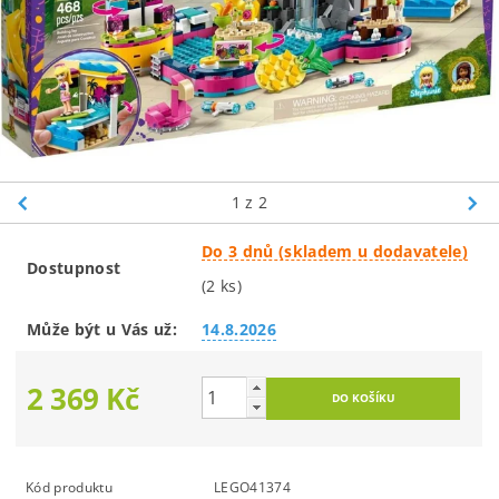
1
z 2
Do 3 dnů (skladem u dodavatele)
Dostupnost
(2 ks)
Může být u Vás už:
14.8.2026
2 369 Kč
Kód produktu
LEGO41374