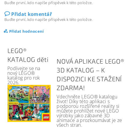
Buďte první, kdo napíše příspěvek k této položce.
Přidat komentář
Buďte první, kdo napíše příspěvek k této položce.
Přidat hodnocení
LEGO®
KATALOG děti
NOVÁ APLIKACE LEGO®
Podívejte se na
3D KATALOG – K
nový LEGO®
katalog pro rok
DISPOZICI KE STAŽENÍ
2026.
ZDARMA!
Vdechněte LEGO® katalogu
život! Díky této aplikaci s
podporou rozšířené reality si
můžete prohlížet nové LEGO
výrobky jako zábavné 3D
animace a prozkoumávat je ze
všech stran.