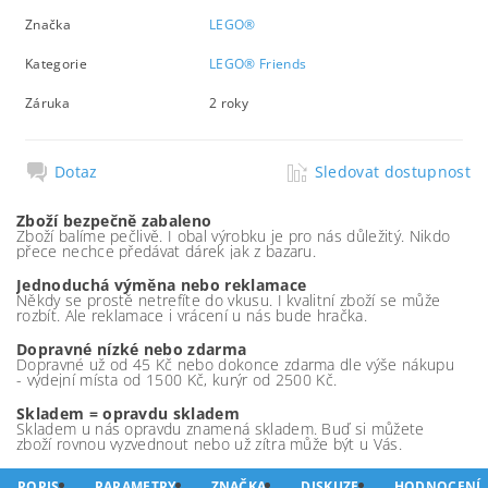
Značka
LEGO®
Kategorie
LEGO® Friends
Záruka
2 roky
Dotaz
Sledovat dostupnost
Zboží bezpečně zabaleno
Zboží balíme pečlivě. I obal výrobku je pro nás důležitý. Nikdo
přece nechce předávat dárek jak z bazaru.
Jednoduchá výměna nebo reklamace
Někdy se prostě netrefíte do vkusu. I kvalitní zboží se může
rozbít. Ale reklamace i vrácení u nás bude hračka.
Dopravné nízké nebo zdarma
Dopravné už od 45 Kč nebo dokonce zdarma dle výše nákupu
- výdejní místa od 1500 Kč, kurýr od 2500 Kč.
Skladem = opravdu skladem
Skladem u nás opravdu znamená skladem. Buď si můžete
zboží rovnou vyzvednout nebo už zítra může být u Vás.
POPIS
PARAMETRY
ZNAČKA
DISKUZE
HODNOCENÍ