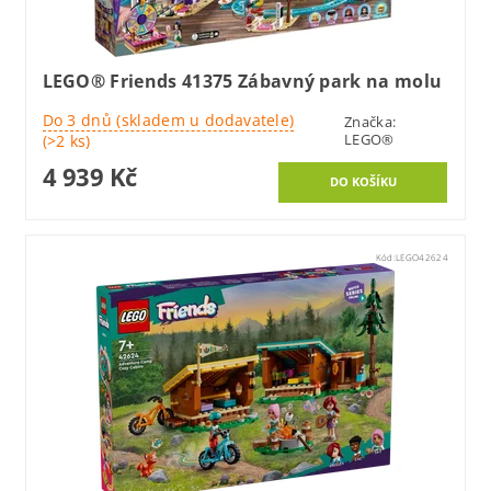
LEGO® Friends 41375 Zábavný park na molu
Do 3 dnů (skladem u dodavatele)
Značka:
LEGO®
(>2 ks)
4 939 Kč
Kód:
LEGO42624