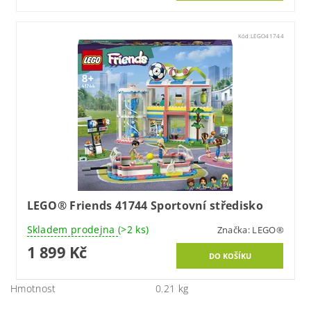
Kód:
LEGO41744
LEGO® Friends 41744 Sportovní středisko
Skladem prodejna
(>2 ks)
Značka:
LEGO®
1 899 Kč
Hmotnost
0.21 kg