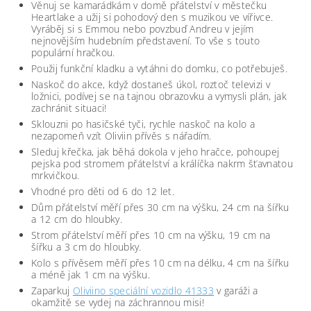
Věnuj se kamarádkám v domě přátelství v městečku
Heartlake a užij si pohodový den s muzikou ve vířivce.
Vyráběj si s Emmou nebo povzbuď Andreu v jejím
nejnovějším hudebním představení. To vše s touto
populární hračkou.
Použij funkční kladku a vytáhni do domku, co potřebuješ.
Naskoč do akce, když dostaneš úkol, roztoč televizi v
ložnici, podívej se na tajnou obrazovku a vymysli plán, jak
zachránit situaci!
Sklouzni po hasičské tyči, rychle naskoč na kolo a
nezapomeň vzít Oliviin přívěs s nářadím.
Sleduj křečka, jak běhá dokola v jeho hračce, pohoupej
pejska pod stromem přátelství a králíčka nakrm šťavnatou
mrkvičkou.
Vhodné pro děti od 6 do 12 let.
Dům přátelství měří přes 30 cm na výšku, 24 cm na šířku
a 12 cm do hloubky.
Strom přátelství měří přes 10 cm na výšku, 19 cm na
šířku a 3 cm do hloubky.
Kolo s přívěsem měří přes 10 cm na délku, 4 cm na šířku
a méně jak 1 cm na výšku.
Zaparkuj
Oliviino speciální vozidlo 41333
v garáži a
okamžitě se vydej na záchrannou misi!