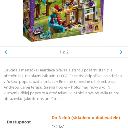
1
z 2
Devčata z městečka Heartlake převzala starou požární stanici a
přeměnila ji na hlavní základnu LEGO Friends! Odpočívej na střeše s
vířivkou, popusť uzdu fantazii v Emmině řemeslné dílně nebo si s
Andreou užívej terasu. Siréna houká – holky mají nový úkol! V
kuchyni udělej popcorn a otoč telkou v ložnici, abys objevila tajnou
obrazovku. Jakmile dostaneš instr
…
Do 3 dnů (skladem u dodavatele)
Dostupnost
(>2 ks)