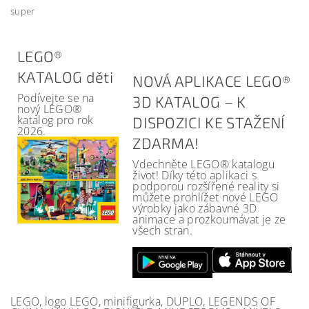
super
LEGO®
KATALOG děti
NOVÁ APLIKACE LEGO®
Podívejte se na
3D KATALOG – K
nový LEGO®
katalog pro rok
DISPOZICI KE STAŽENÍ
2026.
ZDARMA!
Vdechněte LEGO® katalogu
život! Díky této aplikaci s
podporou rozšířené reality si
můžete prohlížet nové LEGO
výrobky jako zábavné 3D
animace a prozkoumávat je ze
všech stran.
LEGO, logo LEGO, minifigurka, DUPLO, LEGENDS OF