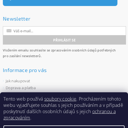
Newsletter
Vložením emailu souhlasíte se
zpracováním osobních údajů
potřebných
pro zasílání newsletterů.
Informace pro vás
Jak nakupovat
Doprava a platba
Obchodní podmínky
Tento web používá
soubory cookie
. Procházením tohoto
Ochrana osobních údajů
webu vyjadřujete souhlas s jejich používáním a v případě
Velkoobchod
poskytnutí dalších osobních údajů s jejich
ochranou a
Zásady používání souborů cookies
zpracováním
.