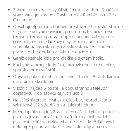
Zahrnuje mini-panenky Olivii, Emmu a Andreu. Součástí
stavebnice je taky pes Dash, křeček Rumble a králíček
Cinnamon.
Obsahuje 4patrovou budovu přestavěné hasičské stanice
s garáží, kuchyní, obývacím prostorem, ložnicí, střešní
terasou, terasou pro vystoupení, bočním balkonem s
grilem, funkčním kladkovým systémem, poštovní
schránkou, hasičskou tyčí a skluzavkou, se stromem
přátelství, houpačkou a kolem s přívěsem.
Garáž obsahuje kolo pro křečka a systém hadic.
Kuchyně zahrnuje ledničku, mikrovlnnou troubu, dřez,
sporák a pracovní stůl.
Obývací pokoj obsahuje pracovní stolek s 5 stoličkami a
otevíracími skříňkami.
V ložnici najdeš 5 postelí a oboustrannou televizní
obrazovku – obrazovku tajných úkolů.
Na střešní terase je vířivka, džus bar, reproduktor a
vyhlídková věž s žebříkem a dalekohledem.
Mezi doplňky najdeš 2 vysílačky, nářadí, kytaru, popcorn,
pizzu, čajovou konvičku, prostředek na mytí nádobí,
pracovní skříňku, nůžky, výtvarné destičky, 5 látkových
dek, mp3 přehrávač, koktejlové skleničky a mrkev.