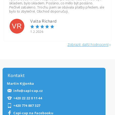
skladem, bylo skladem. Posláno, co mělo být posláno.
Pečlivě zabaleno. Trochu jsem se obávala platby předem, ale
bylo to zbytečné. Obchod doporučuji.
Valta Richard
VR
1.2.2026
Zobrazit další hodnocení
Kontakt
Martin Kýjonka
info
@
capi-cap.cz
+420 22 22 0 11 44
+420 774 887 327
Capi-cap na Facebooku