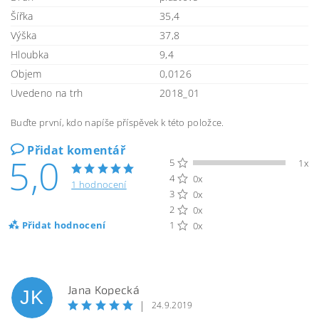
Šířka
35,4
Výška
37,8
Hloubka
9,4
Objem
0,0126
Uvedeno na trh
2018_01
Buďte první, kdo napíše příspěvek k této položce.
Přidat komentář
5,0
5
1x
4
0x
1 hodnocení
3
0x
2
0x
Přidat hodnocení
1
0x
Jana Kopecká
JK
|
24.9.2019