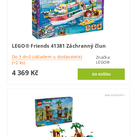
LEGO® Friends 41381 Záchranný člun
Do 3 dnů (skladem u dodavatele)
Značka:
LEGO®
(>2 ks)
4 369 Kč
Kód:
LEGO42631