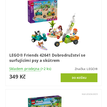
LEGO® Friends 42641 Dobrodružství se
surfujícími psy a skútrem
Skladem prodejna
(>2 ks)
Značka:
LEGO®
349 Kč
Kód:
LEGO42609