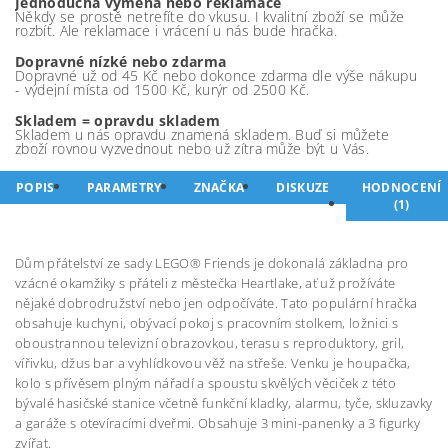
Jednoduchá výměna nebo reklamace
Někdy se prostě netrefíte do vkusu. I kvalitní zboží se může
rozbít. Ale reklamace i vrácení u nás bude hračka.
Dopravné nízké nebo zdarma
Dopravné už od 45 Kč nebo dokonce zdarma dle výše nákupu
- výdejní místa od 1500 Kč, kurýr od 2500 Kč.
Skladem = opravdu skladem
Skladem u nás opravdu znamená skladem. Buď si můžete
zboží rovnou vyzvednout nebo už zítra může být u Vás.
POPIS
PARAMETRY
ZNAČKA
DISKUZE
HODNOCENÍ
(1)
Dům přátelství ze sady LEGO® Friends je dokonalá základna pro
vzácné okamžiky s přáteli z městečka Heartlake, ať už prožíváte
nějaké dobrodružství nebo jen odpočíváte. Tato populární hračka
obsahuje kuchyni, obývací pokoj s pracovním stolkem, ložnici s
oboustrannou televizní obrazovkou, terasu s reproduktory, gril,
vířivku, džus bar a vyhlídkovou věž na střeše. Venku je houpačka,
kolo s přívěsem plným nářadí a spoustu skvělých věciček z této
bývalé hasičské stanice včetně funkční kladky, alarmu, tyče, skluzavky
a garáže s otevíracími dveřmi. Obsahuje 3 mini-panenky a 3 figurky
zvířat.