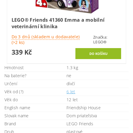
LEGO® Friends 41360 Emma a mobilní
veterinární klinika
Do 3 dnů (skladem u dodavatele)
Značka:
LEGO®
(>2 ks)
339 Kč
Hmotnost
1.3 kg
Na baterie?
ne
Určení
dívčí
Věk od (?)
6 let
Věk do
12 let
English name
Friendship House
Slovak name
Dom priateľstva
Brand
LEGO Friends
Druh
plastové