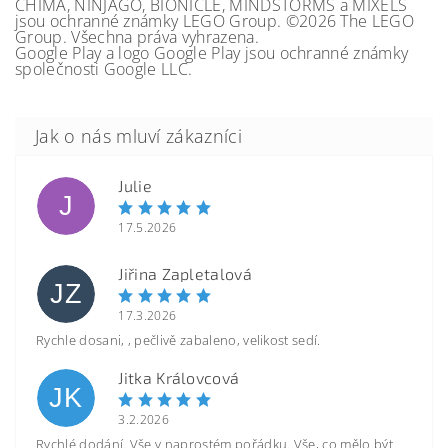
CHIMA, NINJAGO, BIONICLE, MINDSTORMS a MIXELS
jsou ochranné známky LEGO Group. ©2026 The LEGO
Group. Všechna práva vyhrazena.
Google Play a logo Google Play jsou ochranné známky
společnosti Google LLC.
Julie
J
17.5.2026
Jiřina Zapletalová
JZ
17.3.2026
Rychle dosani, , pečlivě zabaleno, velikost sedí.
Jitka Královcová
JK
3.2.2026
Rychlé dodání. Vše v naprostém pořádku. Vše, co mělo být