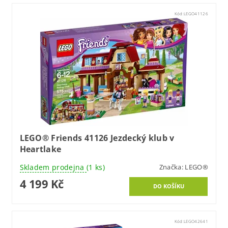
Kód:
LEGO41126
LEGO® Friends 41126 Jezdecký klub v
Heartlake
Skladem prodejna
(1 ks)
Značka:
LEGO®
4 199 Kč
Kód:
LEGO42641