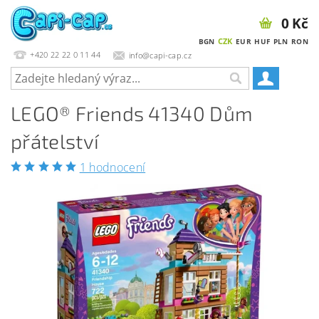
0 Kč
CZK
BGN
EUR
HUF
PLN
RON
+420 22 22 0 11 44
info@capi-cap.cz
LEGO® Friends 41340 Dům
přátelství
1 hodnocení