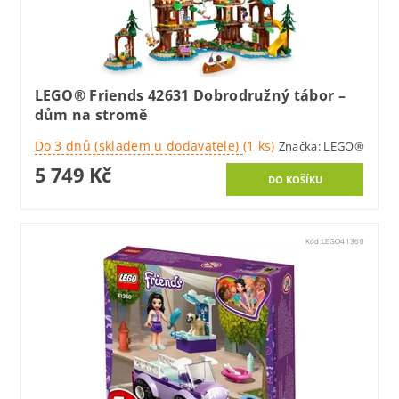
LEGO® Friends 42631 Dobrodružný tábor –
dům na stromě
Do 3 dnů (skladem u dodavatele)
(1 ks)
Značka:
LEGO®
5 749 Kč
Kód:
LEGO41360