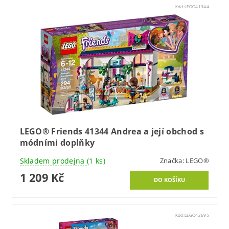
Kód:
LEGO41344
LEGO® Friends 41344 Andrea a její obchod s
módními doplňky
Skladem prodejna
(1 ks)
Značka:
LEGO®
1 209 Kč
Kód:
LEGO42695