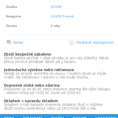
Značka
LEGO®
Kategorie
LEGO® Friends
Záruka
2 roky
Dotaz
Sledovat dostupnost
Zboží bezpečně zabaleno
Zboží balíme pečlivě. I obal výrobku je pro nás důležitý. Nikdo
přece nechce předávat dárek jak z bazaru.
Jednoduchá výměna nebo reklamace
Někdy se prostě netrefíte do vkusu. I kvalitní zboží se může
rozbít. Ale reklamace i vrácení u nás bude hračka.
Dopravné nízké nebo zdarma
Dopravné už od 45 Kč nebo dokonce zdarma dle výše nákupu
- výdejní místa od 1500 Kč, kurýr od 2500 Kč.
Skladem = opravdu skladem
Skladem u nás opravdu znamená skladem. Buď si můžete
zboží rovnou vyzvednout nebo už zítra může být u Vás.