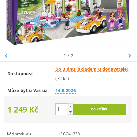
1
z 2
Do 3 dnů (skladem u dodavatele)
Dostupnost
(>2 ks)
Může být u Vás už:
14.8.2026
1 249 Kč
Kód produktu
LEGO41320