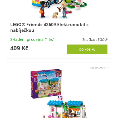
LEGO® Friends 42609 Elektromobil s
nabíječkou
Skladem prodejna
(1 ks)
Značka:
LEGO®
409 Kč
Kód:
LEGO42677