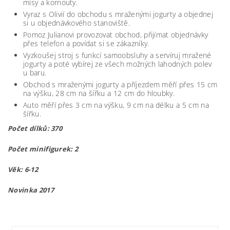
mísy a kornouty.
Vyraz s Olivií do obchodu s mraženými jogurty a objednej
si u objednávkového stanoviště.
Pomoz Julianovi provozovat obchod, přijímat objednávky
přes telefon a povídat si se zákazníky.
Vyzkoušej stroj s funkcí samoobsluhy a servíruj mražené
jogurty a poté vybírej ze všech možných lahodných polev
u baru.
Obchod s mraženými jogurty a příjezdem měří přes 15 cm
na výšku, 28 cm na šířku a 12 cm do hloubky.
Auto měří přes 3 cm na výšku, 9 cm na délku a 5 cm na
šířku.
Počet dílků: 370
Počet minifigurek: 2
Věk: 6-12
Novinka 2017
lego41320