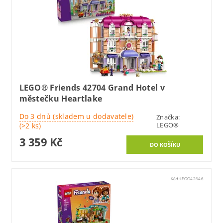
LEGO® Friends 42704 Grand Hotel v
městečku Heartlake
Do 3 dnů (skladem u dodavatele)
Značka:
LEGO®
(>2 ks)
3 359 Kč
Kód:
LEGO42646