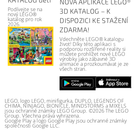
NOVÁ APLIKACE LEGO®
Podívejte se na
3D KATALOG – K
nový LEGO®
katalog pro rok
DISPOZICI KE STAŽENÍ
2026.
ZDARMA!
Vdechněte LEGO® katalogu
život! Díky této aplikaci s
podporou rozšířené reality si
můžete prohlížet nové LEGO
výrobky jako zábavné 3D
animace a prozkoumávat je ze
všech stran.
LEGO, logo LEGO, minifigurka, DUPLO, LEGENDS OF
CHIMA, NINJAGO, BIONICLE, MINDSTORMS a MIXELS
jsou ochranné známky LEGO Group. ©2026 The LEGO
Group. Všechna práva vyhrazena.
Google Play a logo Google Play jsou ochranné známky
společnosti Google LLC.