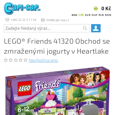
0 Kč
CZK
BGN
EUR
HUF
PLN
RON
+420 22 22 0 11 44
info@capi-cap.cz
LEGO® Friends 41320 Obchod se
zmraženými jogurty v Heartlake
Neohodnoceno