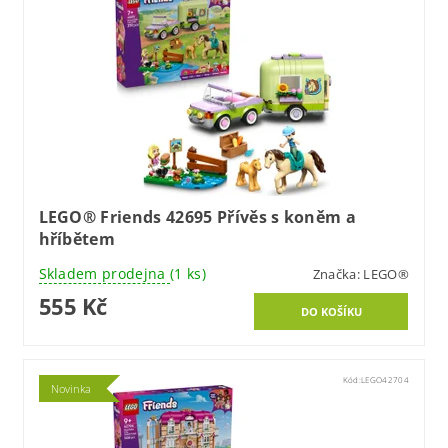
LEGO® Friends 42695 Přívěs s koněm a
hříbětem
Skladem prodejna
(1 ks)
Značka:
LEGO®
555 Kč
Kód:
LEGO42704
Novinka