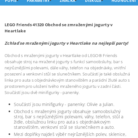
POPIS
PARAMETRY
ZNAČKA
DISKUZE
HODNOCENÍ
LEGO Friends 41320 Obchod se zmraženými jogurty v
Heartlake
Zchlaď se mraženými jogurty v Heartlake na nejlepší party!
Obchod s mraženými jogurty v Heartlake od LEGO® Friends
obsahuje stroj na mražené jogurty s funkcí samoobsluhy, bar s
nejrůznějšími polevami, dále váhy, telefon na objednávky, vnitřní
posezení a venkovní stůl se slunečníkem. Součástí je také obslužná
linka pro auta s objednávkovým stanovištěm a parádní žluté auto s
prostorem pro uložení tvého mraženého jogurtu v zadní části.
Součástí jsou dvě minifigurky - panenky.
Součástí jsou minifigurky - panenky: Olivie a Julian.
Obchod s mraženými jogurty obsahuje samoobslužný
stroj, bar s nejrůznějšími polevami, váhy, telefon, stůl a
židle, obslužnou linku pro auta s objednávkovým
stanovištěm, venkovní stůl se slunečníkem a auto.
Mezi doplňky najdeš výběr nejrůznějších polev, sklenice,