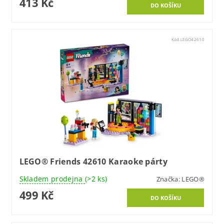
413 Kč
Kód:
LEGO42610
LEGO® Friends 42610 Karaoke párty
Skladem prodejna
(>2 ks)
Značka:
LEGO®
499 Kč