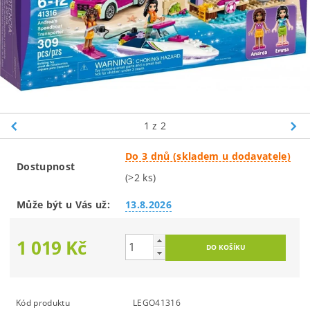
1
z 2
Do 3 dnů (skladem u dodavatele)
Dostupnost
(>2 ks)
Může být u Vás už:
13.8.2026
1 019 Kč
Kód produktu
LEGO41316