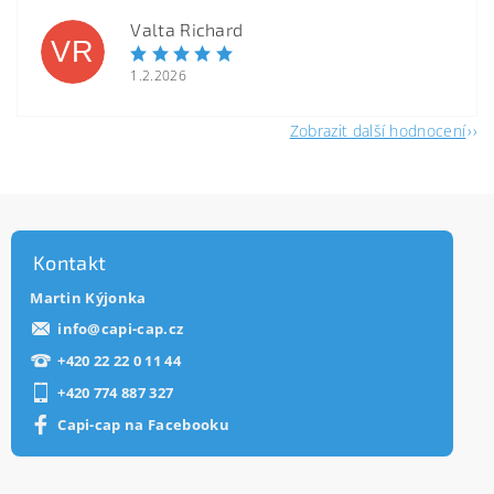
Valta Richard
VR
1.2.2026
Zobrazit další hodnocení
Kontakt
Martin Kýjonka
info
@
capi-cap.cz
+420 22 22 0 11 44
+420 774 887 327
Capi-cap na Facebooku