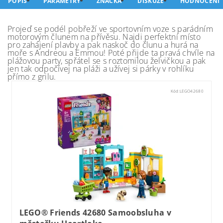
POPIS
PARAMETRY
ZNAČKA
DISKUZE
HODNOCENÍ
Projeď se podél pobřeží ve sportovním voze s parádním
motorovým člunem na přívěsu. Najdi perfektní místo
pro zahájení plavby a pak naskoč do člunu a hurá na
moře s Andreou a Emmou! Poté přijde ta pravá chvíle na
plážovou party, spřátel se s roztomilou želvičkou a pak
jen tak odpočívej na pláži a užívej si párky v rohlíku
přímo z grilu.
Kód:
LEGO42680
LEGO® Friends 42680 Samoobsluha v