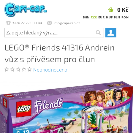
0 Kč
CZK
BGN
EUR
HUF
PLN
RON
+420 22 22 0 11 44
info@capi-cap.cz
LEGO® Friends 41316 Andrein
vůz s přívěsem pro člun
Neohodnoceno