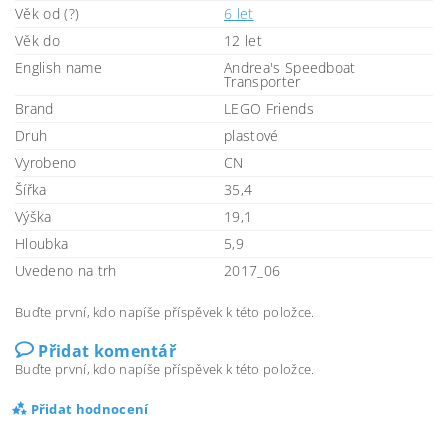
Věk od (?)
6 let
Věk do
12 let
English name
Andrea's Speedboat
Transporter
Brand
LEGO Friends
Druh
plastové
Vyrobeno
CN
Šířka
35,4
Výška
19,1
Hloubka
5,9
Uvedeno na trh
2017_06
Buďte první, kdo napíše příspěvek k této položce.
Přidat komentář
Buďte první, kdo napíše příspěvek k této položce.
Přidat hodnocení