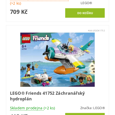
LEGO®
(>2 ks)
709 Kč
Kód:
LEGO41752
LEGO® Friends 41752 Záchranářský
hydroplán
Skladem prodejna
(>2 ks)
Značka:
LEGO®