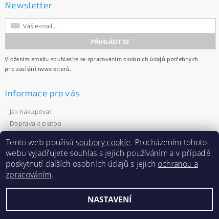
Newsletter
Vložením emailu souhlasíte se
zpracováním osobních údajů
potřebných
pro zasílání newsletterů.
Informace pro vás
Jak nakupovat
Doprava a platba
Obchodní podmínky
Tento web používá
soubory cookie
. Procházením tohoto
Ochrana osobních údajů
webu vyjadřujete souhlas s jejich používáním a v případě
Velkoobchod
poskytnutí dalších osobních údajů s jejich
ochranou a
Zásady používání souborů cookies
zpracováním
.
NASTAVENÍ
2026 ©
Capi-cap.cz
, všechna práva vyhrazena