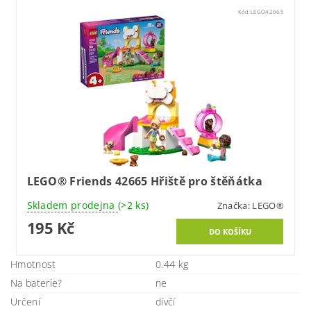
Kód:
LEGO42665
LEGO® Friends 42665 Hřiště pro štěňátka
Skladem prodejna
(>2 ks)
Značka:
LEGO®
195 Kč
Hmotnost
0.44 kg
Na baterie?
ne
Určení
dívčí