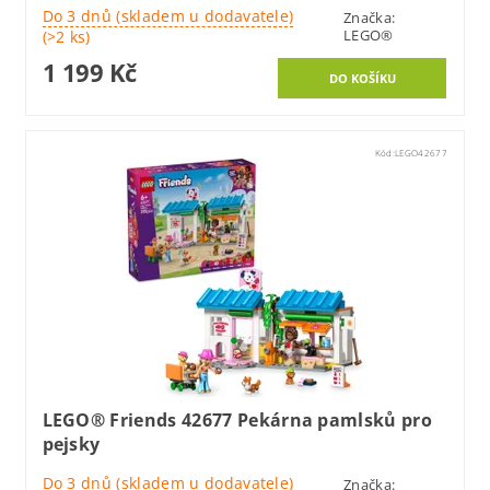
Do 3 dnů (skladem u dodavatele)
Značka:
LEGO®
(>2 ks)
1 199 Kč
Kód:
LEGO42677
LEGO® Friends 42677 Pekárna pamlsků pro
pejsky
Do 3 dnů (skladem u dodavatele)
Značka: