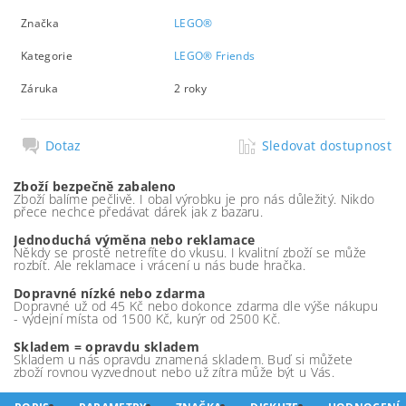
Značka
LEGO®
Kategorie
LEGO® Friends
Záruka
2 roky
Dotaz
Sledovat dostupnost
Zboží bezpečně zabaleno
Zboží balíme pečlivě. I obal výrobku je pro nás důležitý. Nikdo
přece nechce předávat dárek jak z bazaru.
Jednoduchá výměna nebo reklamace
Někdy se prostě netrefíte do vkusu. I kvalitní zboží se může
rozbít. Ale reklamace i vrácení u nás bude hračka.
Dopravné nízké nebo zdarma
Dopravné už od 45 Kč nebo dokonce zdarma dle výše nákupu
- výdejní místa od 1500 Kč, kurýr od 2500 Kč.
Skladem = opravdu skladem
Skladem u nás opravdu znamená skladem. Buď si můžete
zboží rovnou vyzvednout nebo už zítra může být u Vás.