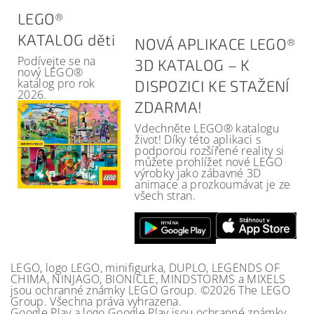
LEGO®
KATALOG děti
NOVÁ APLIKACE LEGO®
Podívejte se na
3D KATALOG – K
nový LEGO®
katalog pro rok
DISPOZICI KE STAŽENÍ
2026.
ZDARMA!
Vdechněte LEGO® katalogu
život! Díky této aplikaci s
podporou rozšířené reality si
můžete prohlížet nové LEGO
výrobky jako zábavné 3D
animace a prozkoumávat je ze
všech stran.
LEGO, logo LEGO, minifigurka, DUPLO, LEGENDS OF
CHIMA, NINJAGO, BIONICLE, MINDSTORMS a MIXELS
jsou ochranné známky LEGO Group. ©2026 The LEGO
Group. Všechna práva vyhrazena.
Google Play a logo Google Play jsou ochranné známky