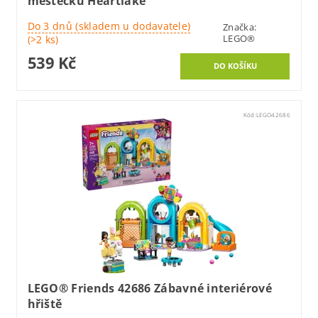
městečku Heartlake
Do 3 dnů (skladem u dodavatele)
Značka:
LEGO®
(>2 ks)
539 Kč
Kód:
LEGO42686
LEGO® Friends 42686 Zábavné interiérové
hřiště